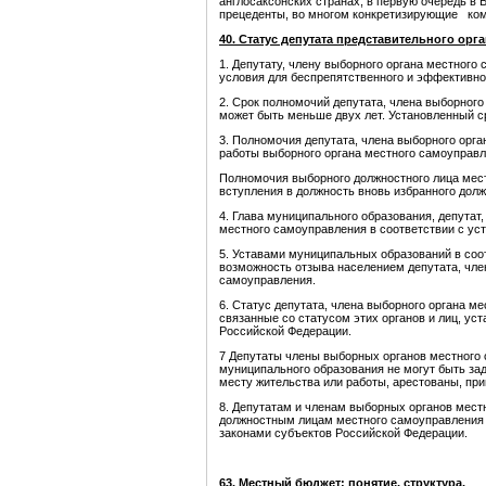
англосаксонских странах, в первую очередь 
прецеденты, во многом конкретизирующие ко
40. Статус депутата представительного орг
1. Депутату, члену выборного органа местног
условия для беспрепятственного и эффективно
2. Срок полномочий депутата, члена выборног
может быть меньше двух лет. Установленный с
3. Полномочия депутата, члена выборного орг
работы выборного органа местного самоуправл
Полномочия выборного должностного лица мест
вступления в должность вновь избранного долж
4. Глава муниципального образования, депутат
местного самоуправления в соответствии с ус
5. Уставами муниципальных образований в соо
возможность отзыва населением депутата, чле
самоуправления.
6. Статус депутата, члена выборного органа м
связанные со статусом этих органов и лиц, у
Российской Федерации.
7 Депутаты члены выборных органов местного
муниципального образования не могут быть за
месту жительства или работы, арестованы, при
8. Депутатам и членам выборных органов мес
должностным лицам местного самоуправления 
законами субъектов Российской Федерации.
63. Местный бюджет: понятие, структура.