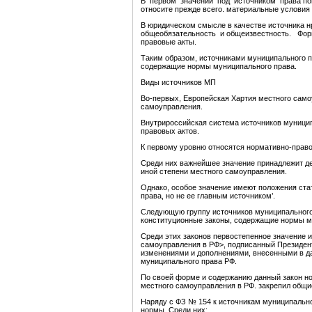
В первом значении под источником права пон
относите прежде всего. материальные условия
В юридическом смысле в качестве источника 
общеобязательность и общеизвестность. Фо
правовые акты.
Таким образом, источниками муниципального п
содержащие нормы муниципального права.
Виды источников МП
Во-первых, Европейская Хартия местного сам
самоуправления.
Внутрироссийская система источников муницип
правовых актов.
К первому уровню относятся нормативно-прав
Среди них важнейшее значение принадлежит де
иной степени местного самоуправления.
Однако, особое значение имеют положения ста
права, но не ее главным источником’.
Следующую группу источников муниципального
конституционные законы, содержащие нормы м
Среди этих законов первостепенное значение
самоуправления в РФ>, подписанный Президенто
изменениями и дополнениями, внесенными в д
муниципального права РФ.
По своей форме и содержанию данный закон 
местного самоуправления в РФ. закрепил общи
Наряду с ФЗ № 154 к источникам муниципальн
нормы. Среди них: