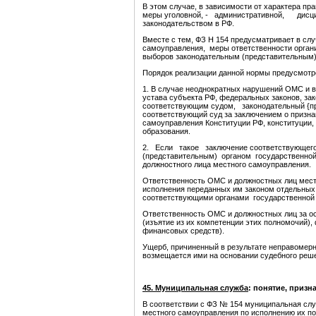
В этом случае, в зависимости от характера
меры уголовной, - административной, дисцип
законодательством в РФ.
Вместе с тем, ФЗ Н 154 предусматривает в с
самоуправления, меры ответственности органи
выборов законодательным (представительным) 
Порядок реализации данной нормы предусмотрен
1. В случае неоднократных нарушений ОМС и 
устава субъекта РФ, федеральных законов, за
соответствующим судом, законодательный {пре
соответствующий суд за заключением о приз
самоуправления Конституции РФ, конституции,
образования.
2. Если такое заключение соответствующего
(представительным) органом государственно
должностного лица местного самоуправления.
Ответственность ОМС и должностных лиц мест
исполнения переданных им законом отдельных 
соответствующими органами государственной
Ответственность ОМС и должностных лиц за о
(изъятие из их компетенции этих полномочий
финансовых средств).
Ущерб, причиненный в результате неправомер
возмещается ими на основании судебного реш
45. Муниципальная служба
: понятие, приз
В соответствии с ФЗ № 154 муниципальная слу
местного самоуправления по исполнению их п