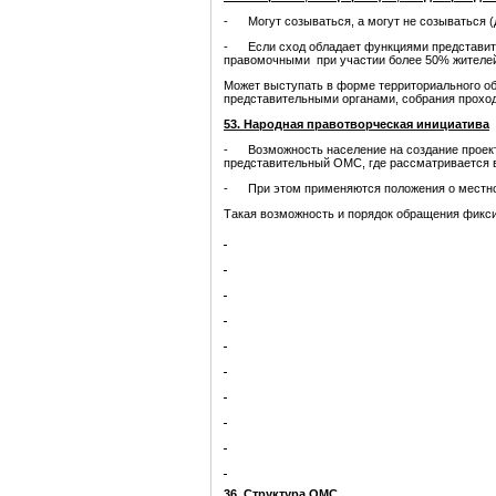
- Могут созываться, а могут не созываться (
- Если сход обладает функциями представител
правомочными при участии более 50% жителе
Может выступать в форме территориального о
представительными органами, собрания прохо
53. Народная правотворческая инициатива
- Возможность население на создание проект
представительный ОМС, где рассматривается в
- При этом применяются положения о местн
Такая возможность и порядок обращения фикси
36. Структура ОМС