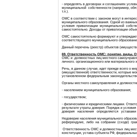
- определять в договорах и соглашениях усло
муниципальной собственности (например, обяза
т.п.).
ОМС в соответствии с законом могут в интере
муниципального образования. Одной из важн
условия приватизации муниципальной собс
самостоятельно. Доходы от приватизации объе
ОМС самостоятельно формируют и утверждаю
соответствующего муниципального образовани
Данный перечень (реестр) объектов (имуществ
69. Ответственность ОМС: понятие, виды. О
ОМС и .должностных лиц местного самоуправл
личного. организационного или материального 
Речь, в данном случае, идет прежде всего
(имущественной) ответственности, которые мо
установленном федеральным законодательство
Органы местного самоуправления и должностны
- населением муниципального образования;
- государством;
- физическими и юридическими лицами. Ответ
результате утраты доверия. Порядок и услови
доверия населения определяется уставами 
Недоверие населения муниципального образо
референдуме, либо на собрании (сходе) граж
Ответственность ОМС и должностных лиц мест
конституции, устава субъекта РФ, федеральных