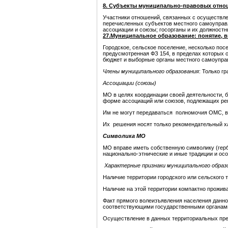
8. Субъекты муниципально-правовых отно
Участники отношений, связанных с осуществле
перечисленных субъектов местного самоуправ
ассоциации и союзы; госорганы и их должност
27.Муниципальное образование: понятие, в
Городское, сельское поселение, несколько пос
предусмотренная ФЗ 154, в пределах которых
бюджет и выборные органы местного самоупра
Члены муниципального образования
: Только г
Ассоциации (союзы)
МО в целях координации своей деятельности, 
форме ассоциаций или союзов, подлежащих рег
Им не могут передаваться полномочия ОМС, в
Их решения носят только рекомендательный ха
Символика МО
МО вправе иметь собственную символику (герб
национально-этнические и иные традиции и осо
Характерные признаки муниципального образ
Наличие территории городского или сельского т
Наличие на этой территории компактно прожив
Факт прямого волеизъявления населения данно
соответствующими государственными органами
Осуществление в данных территориальных пр