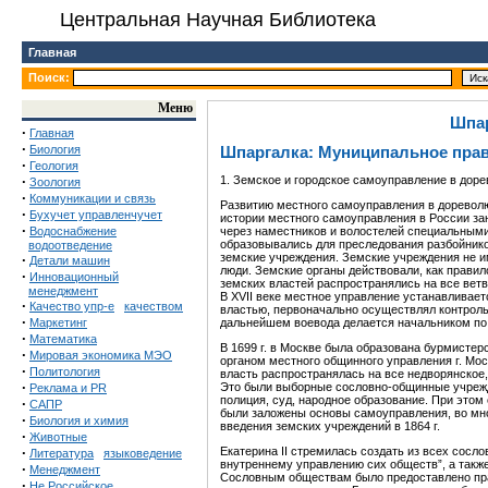
Центральная Научная Библиотека
Главная
Поиск:
Меню
Шпар
·
Главная
·
Биология
Шпаргалка: Муниципальное пра
·
Геология
·
1. Земское и городское самоуправление в дор
Зоология
·
Коммуникации и связь
Развитию местного самоуправления в дореволю
·
Бухучет управленчучет
истории местного самоуправления в России зан
·
Водоснабжение
через наместников и волостелей специальным
образовывались для преследования разбойников
водоотведение
земские учреждения. Земские учреждения не и
·
Детали машин
люди. Земские органы действовали, как прави
·
Инновационный
земских властей распространялись на все ветв
менеджмент
В XVII веке местное управление устанав­ливае
·
Качество упр-е
качеством
властью, первоначаль­но осуществлял контроль
·
Маркетинг
дальнейшем воевода делается начальником по 
·
Математика
В 1699 г. в Москве была образована бурмистер
·
Мировая экономика МЭО
органом местного общинного управления г. Мо
·
Политология
власть рас­пространялась на все недворянское,
·
Это были выборные сословно-общинные учрежде
Реклама и PR
полиция, суд, народное образование. При этом с
·
САПР
были заложены осно­вы самоуправления, во мн
·
Биология и химия
введения земских учреждений в 1864 г.
·
Животные
·
Екатерина II стремилась создать из всех сосл
Литература
языковедение
внутреннему управлению сих обществ”, а также
·
Менеджмент
Сословным обществам было предоставлено прав
·
Не Российское