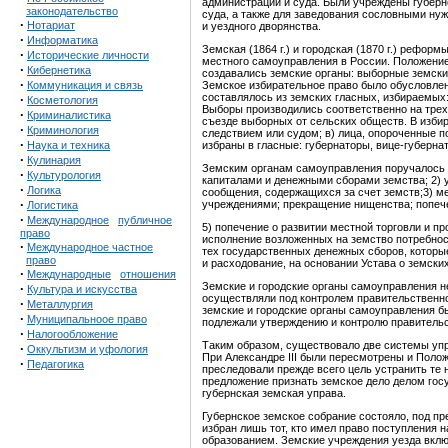
администрации и суда. Были учреждены губерн
законодательство
суда, а также для заведования сословными ну
·
Нотариат
и уездного дворянства.
·
Информатика
Земская (1864 г.) и городская (1870 г.) рефор
·
Исторические личности
местного самоуправления в России. Положением
·
Кибернетика
создавались земские органы: выборные земски
·
Коммуникация и связь
Земское избирательное право было обусловлен
составлялось из земских гласных, избираемых
·
Косметология
Выборы производились со­ответственно на трех
·
Криминалистика
съезде выборных от сельских обществ. В избир
·
Криминология
следствием или судом; в) лица, опороченные п
·
Наука и техника
избраны в гласные: губер­наторы, вице-губерна
·
Кулинария
Земским органам самоуправления поручалось 
·
Культурология
капиталами и денежными сбо­рами земства; 2) 
·
Логика
сообщения, содержащихся за счет земств;3) м
·
учреждениями; прекращение нищенства; попече
Логистика
·
Международное
публичное
5) попечение о развитии местной торговли и пр
право
исполнение возложенных на земство потребносте
·
Международное частное
тех государственных денежных сборов, которые
право
и расходование, на осно­вании Устава о земски
·
Международные
отношения
Земские и городские органы самоуправления н
·
Культура и искусства
осуществляли под контролем правительствен­но
·
Металлургия
земские и городские органы само­управления б
·
Муниципальноое право
подлежали утверж­дению и контролю правитель
·
Налогообложение
Таким образом, существовало две системы упра
·
Оккультизм и уфология
При Александре III были пересмотрены и Положе
·
Педагогика
преследовали прежде всего цель устранить те н
предложение признать земское дело делом гос
губернская земская управа.
Губернское земское собрание состояло, под пр
избран лишь тот, кто имел право поступления 
образованием. Земские учреждения уезда вклю