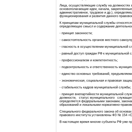
Лица, осуществляющие службу на должностя
основополагающие идеи, начала, закрепленные
административное, трудовое и др.), определ
функционирования и развития данного правовог
К принципам муниципальной службы относятся: 
определяющее смысл и содержание деятельнос
- принцип законности;
- самостоятельность органов местного самоуп
- гласность в осуществлении муниципальной с
- равный доступ граждан РФ к муниципальной с
- профессионализм и компетентность;
- подконтрольность и ответственность муници
- единство основных требований, предъявляем
- экономическая, социальная и правовая защ
- стабильность кадров муниципальной службы;
- принцип внепартийности муниципальной сл
должности, статус муниципального служащег
определяется федеральными законами, закона
образований и локальными нормативно-прав
Специального федерального закона об основах
правового института установлены ФЗ № 154 <Об
В настоящее время многие субъекты РФ уже 