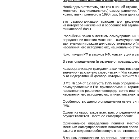
Необходимо отметить, что как в нашей стране,
местного (муниципального) самоуправления. 
хозяйства>, принятого в 1990 году, была дан
это самоорганизация граждан для решения не
из интересов населения и особенностей админ
финансовой базы.
Российский закон о местном самоуправлении 19
определении понятия местного самоуправлен
деятельности граждан для самостоятельного (п
населения, его исторических, национально-этн
Конституции РФ и законов РФ, конституций и за
В этом определении (в отличие от предыдущего
<самоорганизация граждан>, а как <система ор
значения> исключено слово <всех>. Что касает
был Федеративный договор, который значитель
В ФЗ № 154 от 12 августа 1995 года опреде
самоуправление в РФ -признаваемая и гарант
населения по решению непосредственно или че
населения, его исторических и иных местных т
Особенностью данного определения является то
году.
Одним из недостатков всех трех определений я
осуществляется местное самоуправление.
Оригинальное определение понятия местного
местным самоуправлением понимаются право и
закона и под свою собственную ответственност
В данном определении, во-первых, достаточн