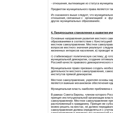
- отношения, вытекающие из статуса муниципа
Предметом муниципального права является так
Из сказанного выше следует, что муниципальн
отношения, связанные с организацией и функ
других муниципальных образованиях.
4. Предпосылки становления и развития м
Основные направления развития местного сам
образованиями в соответствии с Конституцией 
местном самоуправлении. Местное самоуправл
вопросов местного значения реализует следующ
жизненных интересов населения; в) проводит 
г) стабилизирует политическую систему; д) го
муниципаль­ной демократии, создание оптимал
Россией качеств правового демократического г
Муниципальное право призвано создать необхо
деятельности местного самоуправления, самос
институтов прямой демократии.
Местное самоуправление, укрепляя основы наро
является важным механизмом обеспечения еди
Муниципальная власть наиболее приближена к 
В рамках Совета Европы, членом которого Росс
принцип институциональной организации власт
самоуправлении. Местное самоуправление пред
расположенный к гражданину. Принцип же субси
можно решить на местах, не должно передават
самоуправления должна определяться с учето
самоуправления в пределах его полномочий и 