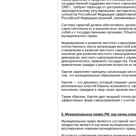
государственной поддержки местного самоупра
1995 г., требуют перехода от централизованно
зако­нодательному регулированию, методическ
субъектов Российской Федерации эффективной 
Российской Федерации решений, принимаемых 
Система гаран­тий должна обеспечивать орган
самостоятельность в решении всех вопросов 
собой и с государственными органами. Объект
муниципального права.
Формирование и развитие местного самоуправл
отечественного опыта организации местной вл
становления и развития местного самоуправлен
значение для разви­тия местного самоуправле
демократии, местного само­управления в управ
демократического, правово­го государства. Ра
привлечение граждан к решению вопросов их ж
Хартия закрепляет принципы организации местн
том, что муниципальные образования получили
Хартия — это документ, который отражает ценн
региональных властей Европы возможность эффе
население, граждане в лице своих органов мес
Таким образом, Хартия дает мощный толчок раз
эффективных форм самоуправления с учетом л
5. Муниципальное право РФ как наука отра
Муниципальное право является составной част
предметом является изучение муниципального
регулируемые нормами муниципального права, 
Исходя из содержания предмета муниципальног