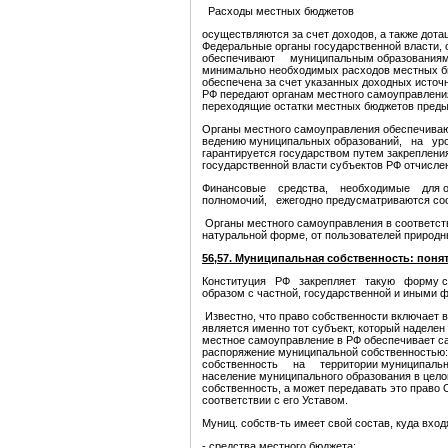
Расходы местных бюджетов
осуществляются за счет доходов, а также дота
Федеральные органы государственной власти, 
обеспечивают муниципальным образованиям
минимально необходимых расходов местных бю
обеспечена за счет указанных доходных источ
РФ передают органам местного самоуправлени
переходящие остатки местных бюджетов предыд
Органы местного самоуправления обеспечива
ведению муниципальных образований, на ур
гарантируется государством путем закреплени
государственной власти субъектов РФ отчисле
Финансовые средства, необходимые для о
полномочий, ежегодно предусматриваются соо
Органы местного самоуправления в соответств
натуральной форме, от пользователей природн
56,57. Муниципальная собственность: поняти
Конституция РФ закрепляет такую форму соб
образом с частной, государственной и иными 
Известно, что право собственности включает 
является именно тот субъект, который наделен
местное самоуправление в РФ обеспечивает са
распоряжение муниципальной собственностью:
собственность на территории муниципального
население муниципального образования в це
собственность, а может передавать это право
соответствии с его Уставом.
Муниц. собств-ть имеет свой состав, куда вход
- средства местного бюджета;