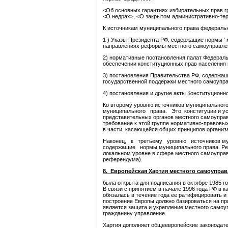
<Об основных гарантиях избирательных прав г
<О недрах>, <О закрытом административно-тер
К источникам муниципального права ф
1 ) Указы Президента РФ. содержащие нормы ‘
направлениях реформы местного самоуправле
2) нормативные постановления палат Федерал
обеспечении конституционных прав населения 
3) постановления Правительства РФ, содержа
государственной поддержки местного самоупра
4) постановления и другие акты Конституцион
Ко второму уровню источников муниципально
муниципального права. Это: конституции и 
представительных органов местного самоуправ
требование к этой группе нормативно-правов
в части. касающейся общих принципов организ
Наконец, к третьему уровню источников му
содержащие нормы муниципального права. Ре
локальном уровне в сфере местного самоуправ
референдума).
8. Европейская Хартия местного самоупра
была открыта для подписания в октябре 1985 го
В связи с принятием в начале 1996 года РФ в 
обязалась в течение года ее ратифицировать и
построение Европы должно базироваться на пр
является защита и укрепление местного самоу
гражданину управление.
Хартия дополняет общеевропейские законода