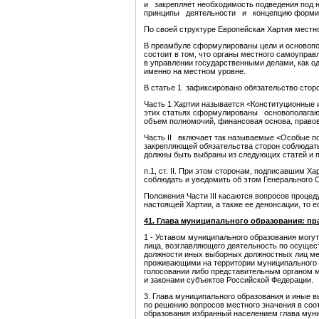
и закрепляет необходимость подведения под н
принципы деятельности и концепцию формиро
По своей структуре Европейская Хартия местно
В преамбуле сформулированы цели и основопол
состоит в том, что органы местного самоуправ
в управлении государственными делами, как о
именно на местном уровне.
В статье 1 зафиксировано обязательство сторо
Часть 1 Хартии называется <Конституционные 
этих статьях сформулированы основополагаю
объем полномочий, финансовая основа, правов
Часть II включает так называемые <Особые по
закрепляющей обязательства сторон соблюдать
должны быть выбраны из следующих статей и пунктов:
п.1, ст. II. При этом сторонам, подписавшим Х
соблюдать и уведомить об этом Генерального 
Положения Части III касаются вопросов процед
настоящей Хартии, а также ее денонсации, то 
41. Глава муниципального образования: пр
1 - Уставом муниципального образования могу
лица, возглавляющего деятельность по осущес
должности иных выборных должностных лиц мес
проживающими на территории муниципального о
голосовании либо представительным органом м
и законами субъектов Российской Федерации.
3. Глава муниципального образования и иные
по решению вопросов местного значения в соо
образования избранный населением глава муни