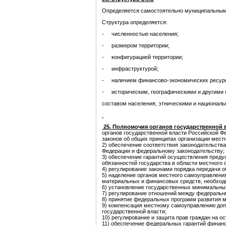
Определяется самостоятельно муниципальным
Структура определяется:
- численностью населения;
- размером территории;
- конфигурацией территории;
- инфраструктурой;
- наличием финансово-экономических ресур
- историческим, географическими и другими 
составом населения, этническими и национал
25. Полномочия органов государственной 
органов государственной власти Российской Ф
законов об общих принципах организации мест
2) обеспечение соответствия законодательств
Федерации и федеральному законодательству;
3) обеспечение гарантий осуществления пред
обязанностей государства в области местного
4) регулирование законами порядка передачи 
5) наделение органов местного самоуправлен
материальных и финансовых средств, необходи
6) установление государственных минимальны
7) регулирование отношений между федераль
8) принятие федеральных программ развития 
9) компенсация местному самоуправлению доп
государственной власти;
10) регулирование и защита прав граждан на 
11) обеспечение федеральных гарантий финан