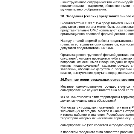
- конструктивное сотрудничество и взаимод
политическими партиями, общественными 
муниципального образования.
38. Заседания (сессии) представительного 
В соответствии с ФЗ ^ 154 представительный 
депутатов этого органа может быть организова
представительные ОМС используют, как правило
организационно-правовой формой деятельности
Наряду с такой формой работы представительн
групп, то есть депутатских комитетов, комисс
депутатов представительных ОМС.
Организационно-групповой формой деятельнос
слушания”, которые проводятся либо в рамках 
вопросам. относящимся к ведению данных мун
носить индивидуальный характер, осуществля
заявлений, обращение депутата с запросами 
власти, выступления депутата перед своими из
26.Понятие территориальных основ местног
Местное самоуправление осуществляется 
самоуправление осуществляется на всей ее тер
ФЗ № 154 относит к этим территориям территори
других муниципальных образований.
Что касается городских поселений, то к ним в 
значения (их всего два -Москва и Санкт-Петерб
и города районного значения. Российское зак
территории которых их население вправе осущ
самоуправление (это касается и городов федер
К поселкам городского типа относятся рабочие