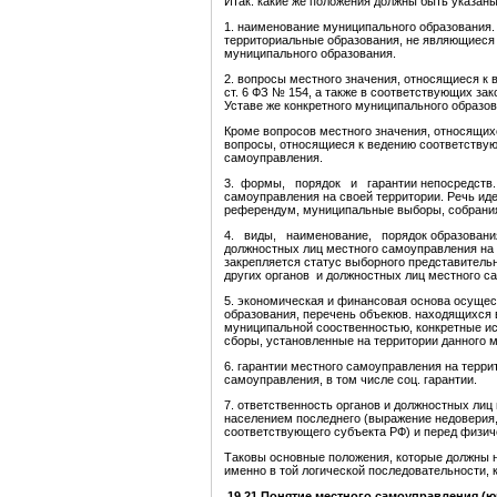
Итак. какие же положения должны быть указан
1. наименование муниципального образования. 
территориальные образования, не являющиеся м
муниципального образования.
2. вопросы местного значения, относящиеся к
ст. 6 ФЗ № 154, а также в соответствующих за
Уставе же конкретного муниципального образов
Кроме вопросов местного значения, относящих
вопросы, относящиеся к ведению соответству
самоуправления.
3. формы, порядок и гарантии непосредств. 
самоуправления на своей территории. Речь ид
референдум, муниципальные выборы, собрания,
4. виды, наименование, порядок образования
должностных лиц местного самоуправления на т
закрепляется статус выборного представитель
других органов и должностных лиц местного са
5. экономическая и финансовая основа осуще
образования, перечень объекюв. находящихся
муниципальной сооственностью, конкретные ис
сборы, установленные на территории данного 
6. гарантии местного самоуправления на терри
самоуправления, в том числе соц. гарантии.
7. ответственность органов и должностных ли
населением последнего (выражение недоверия, 
соответствующего субъекта РФ) и перед физи
Таковы основные положения, которые должны 
именно в той логической последовательности, 
19,21 Понятие местного самоуправления (ю