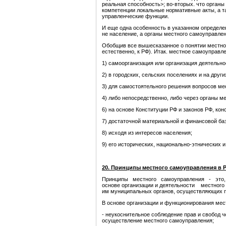
реальная способность>; во-вторых. что органы
компетенции локальные нормативные акты, а
управленческие функции.
И еще одна особенность в указанном определе
не население, а органы местного самоуправлен
Обобщив все вышесказанное о понятии местног
естественно, к РФ). Итак. местное самоуправле
1) самоорганизация или организация деятельно
2) в городских, сельских поселениях и на други
3) для самостоятельного решения вопросов ме
4) либо непосредственно, либо через органы м
6) на основе Конституции РФ и законов РФ, кон
7) достаточной материальной и финансовой ба
8) исходя из интересов населения;
9) его исторических, национально-этнических 
20. Принципы местного самоуправления в 
Принципы местного самоуправления - это, 
основе организации и деятельности местног
им муниципальных органов, осуществляющих п
В основе организации и функционирования ме
- неукоснительное соблюдение прав и свобод ч
осуществление местного самоуправления;