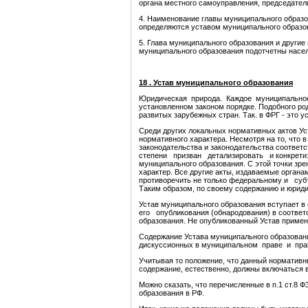
органа местного самоуправления, председател
4. Наименование главы муниципального образ
определяются уставом муниципального образов
5. Глава муниципального образования и други
муниципального образования подотчетны насе
18 . Устав муниципального образования
Юридическая природа. Каждое муниципальное 
установленном законом порядке. Подобного р
развитых зарубежных стран. Так. в ФРГ - это у
Среди других локальных нормативных актов Ус
нормативного характера. Несмотря на то, что
законодательства и законодательства соотв
степени призван детализировать и конкретизи
муниципального образования. С этой точки зр
характер. Все другие акты, издаваемые орган
противоречить не только федеральному и су
Таким образом, по своему содержанию и юридич
Устав муниципального образования вступает в
его опубликования (обнародования) в соотве
образования. Не опубликованный Устав примен
Содержание Устава муниципального образовани
дискуссионных в муниципальном праве и прак
Учитывая то положение, что данный нормативн
содержание, естественно, должны включаться 
Можно сказать, что перечисленные в п.1 ст.8
образования в РФ.