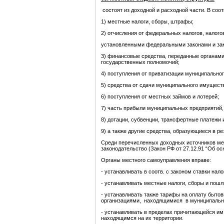
состоят из доходной и расходной части. В соо
1) местные налоги, сборы, штрафы;
2) отчисления от федеральных налогов, нал
установленными федеральными законами и зак
3) финансовые средства, переданные органами
государственных полномочий;
4) поступления от приватизации муниципально
5) средства от сдачи муниципального имуществ
6) поступления от местных займов и лотерей;
7) часть прибыли муниципальных предприятий,
8) дотации, субвенции, трансфертные платежи 
9) а также другие средства, образующиеся в р
Среди перечисленных доходных источников ме
законодательство (Закон РФ от 27.12.91 “Об ос
Органы местного самоуправления вправе:
- устанавливать в соотв. с законом ставки нал
- устанавливать местные налоги, сборы и пош
- устанавливать также тарифы на оплату быто
организациями, находящимися в муниципальн
- устанавливать в пределах причитающейся им
находящимся на их территории.