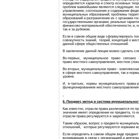
определяется характер и спектр основных тео
проблем важнейшими являются следующие: пон
управлением; соотношение и содержание федер
муниципальных образований; проблемы террит
образований и разграничение их с органами
государственными органами; реальные гара
финансово-материальной обеспеченности; и, на
так и за рубежом.
Если в самом общем виде сформулировать понят
совокупность знаний, теорий, концепций о ме
данной сфере общественных отношений.
В заключение данной лекции можно сделать сл
Во-первых, муниципальное право связано с м
право местного самоуправления, местное (лока
Во-вторых, муниципальное право - комплексна
в сфере местного самоуправления, так и норм
уровне.
И, в-третьих, нормы муниципального права р
функционированием местного самоуправления в
6.
Предмет
, метод и система
муниципальног
Как известно, отрасли права различаются по п
значение имеет определение ее предмета, то 
отрасли права регулируются и закрепляются.
Таким образом, вопрос о предмете муниципаль
отношений, которые регулируются нормами му
Если определить в самом общем виде предмет 
возникающие в связи с организацией и деятел