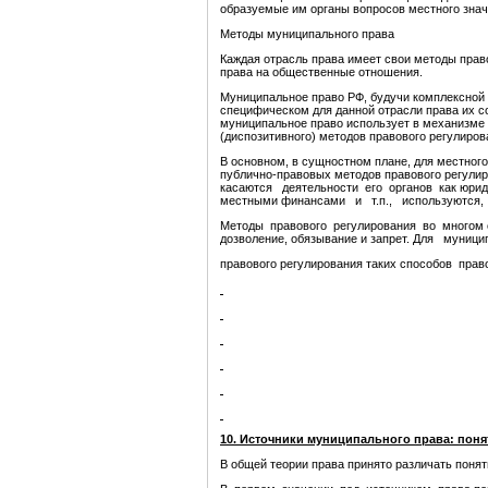
образуемые им органы вопросов местного знач
Методы муниципального права
Каждая отрасль права имеет свои методы прав
права на общественные отношения.
Муниципальное право РФ, будучи комплексной 
специфическом для данной отрасли права их со
муниципальное право использует в механизме
(диспозитивного) методов правового регулиров
В основном, в сущностном плане, для местног
публично-правовых методов правового регули
касаются деятельности его органов как юрид
местными финансами и т.п., используются, 
Методы правового регулирования во многом ор
дозволение, обязывание и запрет. Для муници
правового регулирования таких способов право
10. Источники муниципального права: поня
В общей теории права принято различать поня