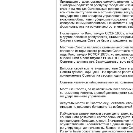
Ликвидация старых органов самоуправления про
с которым подлежали роспуску городские и зем
власти на местах был положен принцип единст
комитеты выступали как местные органы госуд
государственно­го аппарата управления. Конст
включала областные, гу­бернские (окружные), 
избираемые ими исполнительные комитеты. Гор
формирова­лись на основе многостепенных вы
После принятия Конституции СССР 1936 г. и Ко
в других союзных республиках, стали избиратьс
Система съездов Советов была упразднена: вс
Местные Советы являлись самыми многочислен
процессе исторического развития Советского г
года. Конституция РСФСР 1978 г. установила с
внесенными в Конституцию РСФСР в 1989 г. (п
Советов стал пять лет. Законодательство о в
Вопросы своей компетенции местные Советы р
Совета длилась один день. На время ее работы
принимаемые Советом на сессии подписывались
Советов являлись избираемые ими исполнитель
Местные Советы, за исключением поселковых и
которые подчинялись в своей деятельности ка
государственного управления.
Депутаты местных Советов осуществляли свои 
отозван по решению большинства избирателей 
Избиратели давали наказы своим депутатам, к
социального развития и составлении бюджета. 
не приносили больших хлопот. Значительное чи
осуществления. В соответствии с данным при
регулирующая деятельность. Вышестоящие Сов
Их акты были обязательны для исполнения ни