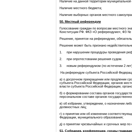
Наличие на данной территории муниципальной 
Наличие местного бюджета;
Наличие выборных органов местного самоупра
50. Местный референдум
Голосование граждан по вопросам местного зн
Конституции РФ. ФКЗ «О референдуме», ФЗ № 
Решение, принятое на референдуме, обязатель
Решение может быть признано недействительн
1. при нарушении процедуры проведения ре
2. при опротестовании решения судом.
3. новым референдумом (по истечении 2 лет)
На референдум субъекта Российской Федераци
а) о досрочном прекращении или продлении ср
субъекта Российской Федерации, органов мест
власти субъекта Российской Федерации, орган
б) о формировании состава органов государст
персональном составе органов государственно
в) об избрании, утверждении, о назначении либ
должностных лиц;
г) о принятии или об изменении соответствую
Федерации, муниципального образования;
д) о принятии чрезвычайных и срочных мер по
51. Собрания, конференции, сходы граждан