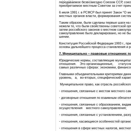
передаваемое безвозмездно Союзом ССР, союз
приобретаемое местным Советом за счет прин
6 июля 1991 г. в РСФСР был принят Закон “О 
местных органов власти, формирования систе­
Таким образом, были сделаны первые шаги на 
нежели те, что были свойственны советской ор
затем российского законов о местном самоупр
самоуправление было декларировано, но не был
шении.
Конституция Российской Федерации 1993 г., пр
основы дальнейшего процесса становления и р
7. Муниципально – правовые отношения: по
Юридические нормы, составляющие муниципал
отношения. Это организационные, статусны
самых различных сферах: экономики, финансов,
Главными объединительными критериями данно
уровень, а, во-вторых, специфический характ
Муниципальное право, как отрасль российского
- отношения, связанные с местом местного са
- договорные отношения по взаимным обязател
- отношения, связанные с образованием, в
осуществления местного самоуправления;
- отношения, связанные с установлением, раз
- отношения, касающиеся особенностей органи
- отношения в сфере местных налогов, местног