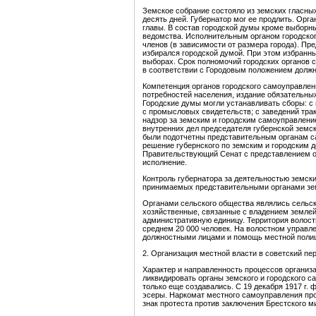
Земское собрание состояло из земских гласны
десять дней. Гу­бернатор мог ее продлить. Ор
главы. В состав городской думы кроме выборны
ведомства. Исполни­тельным органом городског
членов (в зависимости от размера города). Пре
избирался городской думой. При этом избранны
выборах. Срок полномочий городских органов с
в соответствии с Городовым положением должна
Компетенция органов городского самоуправлени
потребностей населения, издание обязательны
Городские думы могли устанавливать сборы: с
с промысловых свидетельств; с заведений тра
надзор за земским и городским самоуправлени
внутренних дел председателя губерн­ской земс
были подотчетны представитель­ным органам с
ре­шение губернского по земским и городским 
Правительствующий Сенат с представлением об 
исполнение.
Контроль губернатора за деятельностью земски
принимаемых представительными органами земс
Органами сельского общества являлись сельски
хозяйственные, связанные с владением землей,
административную единицу. Территория волости
сред­нем 20 000 человек. На волостном управл
долж­ностными лицами и помощь местной поли
2. Организация местной власти в советский пе
Характер и направленность процессов организа
ликвидировать органы земского и городского с
только еще создавались. С 19 декабря 1917 г
эсеры. Наркомат местного самоуправления прос
знак протеста против заклю­чения Брестского 