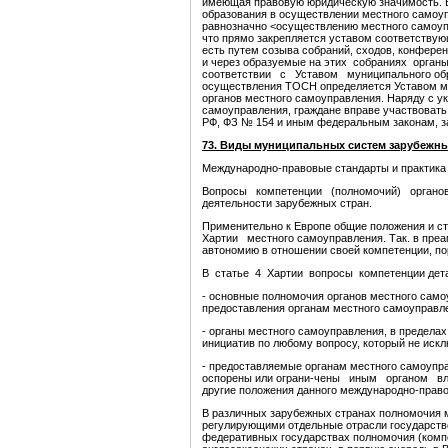
имеющая правовую юридическую значимость. В
образования в осуществлении местного самоуп
равнозначно <осуществлению местного самоуп
что прямо закрепляется уставом соответствую
есть путем созыва собраний, сходов, конфере
и через образуемые на этих собраниях орган
соответствии с Уставом муниципального обр
осуществления ТОСН определяется Уставом му
органов местного самоуправления. Наряду с 
самоуправления, граждане вправе участвовать
РФ, ФЗ № 154 и иным федеральным законам, з
73. Виды муниципальных систем зарубежны
Международно-правовые стандарты и практика
Вопросы компетенции (полномочий) органов 
деятельности зарубежных стран.
Применительно к Европе общие положения и с
Хартии местного самоуправления. Так. в преа
автономию в отношении своей компетенции, по
В статье 4 Хартии вопросы компетенции дет
- основные полномочия органов местного само
предоставления органам местного самоуправле
- органы местного самоуправления, в предела
инициатив по любому вопросу, который не исклю
- предоставляемые органам местного самоупра
оспорены или ограни-чены иным органом влас
другие положения данного международно-право
В различных зарубежных странах полномочия м
регулирующими отдельные отрасли государстве
федеративных государствах полномочия (компе