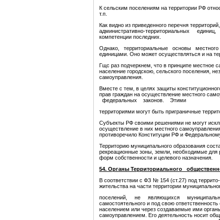
К сельским поселениям на территории РФ относ
т.п.
Как видно из приведенного перечня территори
административно-территориальных единиц, к
компетенции последних.
Однако, территориальные основы местного 
единицами. Оно может осуществляться и на терр
Гщс раз подчеркнем, что в принципе местное 
население городскою, сельского поселения, не
самоуправления.
Вместе с тем, в целях защиты конституционног
прав граждан на осуществление местного само
федеральных законов. Этими
территориями могут быть приграничные терр
Субъекты РФ своими решениями не могут исклю
осуществление в них местного самоуправления,
противоречило Конституции РФ и Федеральному
Территорию муниципального образования соста
рекреационные зоны, земли, необходимые для р
форм собственности и целевого назначения.
54. Органы Территориального общественн
В соответствии с ФЗ № 154 (ст.27) под терри
жительства на части территории муниципально
поселений, не являющихся муниципальными о
самостоятельного и под свою ответственность
населением или через создаваемые ими орган
самоуправлением. Его деятельность носит общ