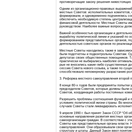
противоречащие закону решения нижестоящих 
Одним из организационно-правовых выражений 
местных Советов: исполнительных комитетов, 
формировали, и одновременно подчинялись со
обеспечить необходимую степень централизаци
финансовой деятель­ности. Местные Советы им
руководст­вом. Наиболее важные вопросы долж
Важной особенностью организации и деятельнос
выработку политической линии и указаний по о
формированием представитель­ных органов, под
деятельностью советских органов по реализаци
Местные Советы находились также в зависимос
были подотчетны и подконтрольны Советам. Од­
депутатах своих общественных помощников. Та
практически не выбирались наиболее оптималь
рые не вносились какие-либо существенные доб
сессию Совета нового созыва, а также по суще
способствовало непомерному разрастанию рол
3. Реформа местного самоуправления второй по
8 конце 80-х годов были предприняты попытки
председатели Советов, которые должны были о
Советов, координация работы постоянных комис
Разрешить проблемы соотношения функций и п
условиях политической жизни страны. Во мног
случаев Советы стали ликвидировать исполнит
9 апреля 1990 г. был принят Закон СССР “Об о
основные направления развития местных орган
самоорганизации граждан. В соответствии с э
Советы как представительные органы власти. 
самоуправления. Они образовывали свои орган
структуру и штаты. Данный Закон ввел поняти