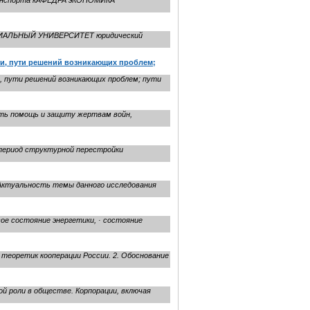
Транспорта кАФЕДРА эКОНОМИКА
ОЦИАЛЬНЫЙ УНИВЕРСИТЕТ юридический
ти, пути решений возникающих проблем;
 пути решений возникающих проблем; пути
вать помощь и защиту жертвам войн,
 период структурной перестройки
 Актуальность темы данного исследования
ое состояние энергетики, · состояние
 теоретик кооперации России. 2. Обоснование
й роли в обществе. Корпорации, включая