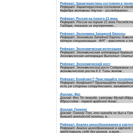
Реферат: Характеристика состояния и тен
Реферат: Характеристика состояния и тенде
Кафедра экономики Научно - исследовател...
Реферат: Россия на пороге 21 века
Реферат: Россия на пороге 21 века Последст
Гайдара, показали их внутреннюю...
Реферат: Экономика Западной Европы
Реферат: Экономика Западной Европы Химич
чёткую специализацию : ФРГ - красители и пла
Реферат: Экономическая интеграция
Реферат: Экономическая интеграция Кыргызс
Экономическая интеграция Выполнил: Окатьев
Реферат: Экономический рост
Реферат: Экономический рост Содержание стр.
экономического роста 6 3. Типы эконом...
Реферат: Конфликт? Приглашайте посредн
Реферат: Конфликт? Приглашайте посредник
если уж стороны сотрудничают, занимаются 
Доклад: Фес
Доклад: Фес По легенде, святому Мулай-Идри
Идриссидов - первой арабской динас...
Доклад: Гонконг
Доклад: Гонконг Тот, кто никогда не был в Го
бывшей английской колонии, а...
Реферат: Анализ ценообразования в картел
Реферат: Анализ ценообразования в картеле 
представить себе без рынков, а рынк...