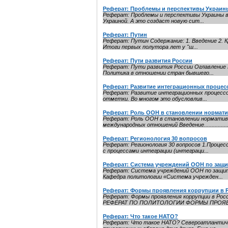
Реферат: Проблемы и перспективы Украины
Реферат: Проблемы и перспективы Украины в 
Украиной. А это создаст новую сит...
Реферат: Путин
Реферат: Путин Содержание: 1. Введение 2. К
Итоги первых полутора лет у ''ш...
Реферат: Пути развития России
Реферат: Пути развития России Оглавление 
Политика в отношении стран бывшего...
Реферат: Развитие интеграционных процес
Реферат: Развитие интеграционных процессов
отметки. Во многом это обусловлив...
Реферат: Роль ООН в становлении нормат
Реферат: Роль ООН в становлении норматив
международных отношений Введение.................
Реферат: Регионология 30 вопросов
Реферат: Регионология 30 вопросов 1.Процес
с процессами интеграции (интеграци...
Реферат: Система учреждений ООН по защи
Реферат: Система учреждений ООН по защите
Кафедра политологии «Система учрежден...
Реферат: Формы проявления коррупции в 
Реферат: Формы проявления коррупции 
РЕФЕРАТ ПО ПОЛИТОЛОГИИ ФОРМЫ ПРОЯВЛ
Реферат: Что такое НАТО?
Реферат: Что такое НАТО? Североатлантическ