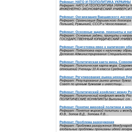
Реферат: НАТО И ГЕОПОЛИТИКА УКРАИНЫ
Реферат: НАТО И ГЕОПОЛИТИКА УКРАИНЫ Ми
ИНЖЕНЕРНО-ЭКОНОМИЧЕСКИЙ УНИВЕРСИТЕТ
Реферат: Организация Варшавского догов
Реферат: Организация Варшавского договора В
Польшей, Румынией, СССР и Чехословакие...
Реферат: Основные задачи, принципы и на
Реферат: Основные задачи, принципы и на
ГОСУДАРСТВЕННЫЙ ЮРИДИЧЕСКИЙ УНИВЕРСИ
Реферат: Подготовка евро к наличному об
Реферат: Подготовка евро к наличному обр
Делового Администрирования Специальность :
Реферат: Политическая карта мира. Совре
Реферат: Политическая карта мира. Соврем
отношений Ученицы 10 А класса Средней школы
Реферат: Регулирование рынка ценных бум
Реферат: Регулирование рынка ценных бумаг в
Совет по ценным бумагам и инвестици...
Реферат: Политический конфликт между Р
Реферат: Политический конфликт между Рос
ПОЛИТИЧЕСКИЕ КОНФЛИКТЫ Выполнил: ст. гр.
Реферат: Понятие мировой политики и ме
Реферат: Понятие мировой политики и междуна
Ю.В., Зотов В.Д., Зотова Л.В....
Реферат: Проблема разоружения
Реферат: Проблема разоружения Международн
глобальные проблемы пронизаны идеей географ