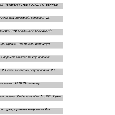
 САНКТ-ПЕТЕРБУРГСКИЙ ГОСУДАРСТВЕННЫЙ
Албанией, Болгарией, Венгрией, ГДР,
Я РЕСПУБЛИКИ КАЗАХСТАН КАЗАХСКИЙ
ации Франко – Российский Институт
. Современный этап международных
 2. Основные органы регулирования. 2.1
литологии” РЕФЕРАТ на тему:
литология: Учебное пособие. М., 2001. Ирхин
ие и урегулирование конфликтов Все