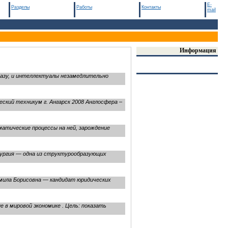
E-
Разделы
Работы
Контакты
mail
Информация
азу, и интеллектуалы незамедлительно
ский техникум г. Ангарск 2008 Англосфера –
матические процессы на ней, зарождение
лургия — одна из структурообразующих
мила Борисовна — кандидат юридических
е в мировой экономике . Цель: показать