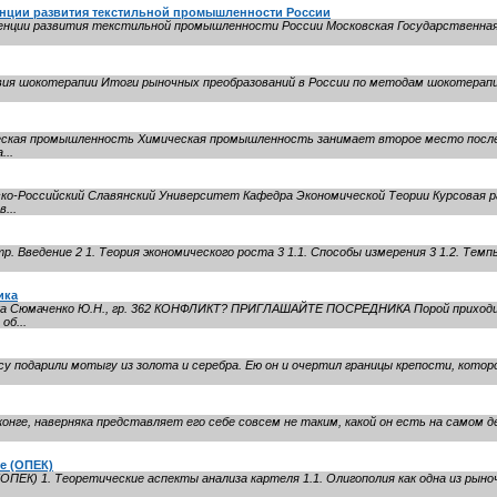
денции развития текстильной промышленности России
нции развития текстильной промышленности России Московская Государственная
вия шокотерапии Итоги рыночных преобразований в России по методам шокотерапии, 
еская промышленность Химическая промышленность занимает второе место посл
...
ко-Российский Славянский Университет Кафедра Экономической Теории Курсовая р
...
 Введение 2 1. Теория экономического роста 3 1.1. Способы измерения 3 1.2. Темп
ика
а Сюмаченко Ю.Н., гр. 362 КОНФЛИКТ? ПРИГЛАШАЙТЕ ПОСРЕДНИКА Порой приходит
об...
су подарили мотыгу из золота и серебра. Ею он и очертил границы крепости, кот
нконге, наверняка представляет его себе совсем не таким, какой он есть на самом 
е (ОПЕК)
(ОПЕК) 1. Теоретические аспекты анализа картеля 1.1. Олигополия как одна из р