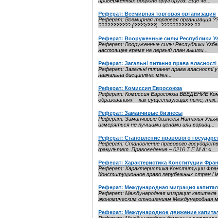
приверженных обороне друг друга. Еще че...
Реферат: Всемирная торговая организация
Реферат: Всемирная торговая организация ???
??????????? (????/???). ??????????? ??...
Реферат: Вооруженные силы Республики У
Реферат: Вооруженные силы Республики Узбек
настоящее время на первый план вышли...
Реферат: Загальні питання права власності
Реферат: Загальні питання права власності у 
навчальна дисципліна: міжн...
Реферат: Комиссия Евросоюза
Реферат: Комиссия Евросоюза ВВЕДЕНИЕ Ком
образованиях – как существующих ныне, так..
Реферат: Заманчивые бизнесы
Реферат: Заманчивые бизнесы Наталья Ульян
измеряться не лучшими ценами или вариац...
Реферат: Становление правового государст
Реферат: Становление правового государства
факультет. Правоведение – 0216 Т Е М А: «...
Реферат: Характеристика Конституции Фра
Реферат: Характеристика Конституции Франц
Конституционное право зарубежных стран На
Реферат: Международная миграция капитал
Реферат: Международная миграция капита
экономическим отношениям Международная ми
Реферат: Международное движение капита