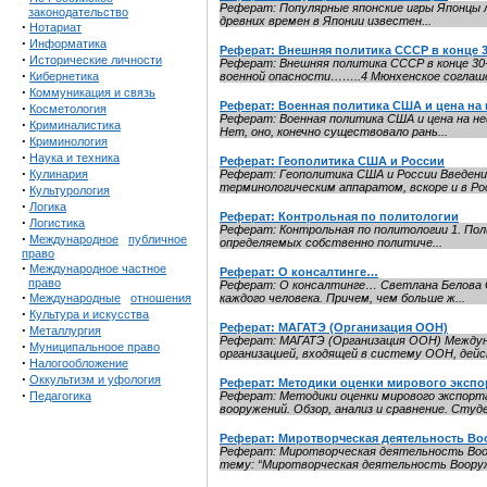
Реферат: Популярные японские игры Японцы л
законодательство
древних времен в Японии известен...
·
Нотариат
·
Информатика
Реферат: Внешняя политика СССР в конце 30
·
Исторические личности
Реферат: Внешняя политика СССР в конц
·
Кибернетика
военной опасности……..4 Мюнхенское соглашен
·
Коммуникация и связь
Реферат: Военная политика США и цена на
·
Косметология
Реферат: Военная политика США и цена на н
·
Криминалистика
Нет, оно, конечно существовало рань...
·
Криминология
·
Наука и техника
Реферат: Геополитика США и России
·
Кулинария
Реферат: Геополитика США и России Введен
терминологическим аппаратом, вскоре и в Рос
·
Культурология
·
Логика
Реферат: Контрольная по политологии
·
Логистика
Реферат: Контрольная по политологии 1. Пол
·
Международное
публичное
определяемых собственно политиче...
право
·
Международное частное
Реферат: О консалтинге…
право
Реферат: О консалтинге… Светлана Белова Ос
·
Международные
отношения
каждого человека. Причем, чем больше ж...
·
Культура и искусства
Реферат: МАГАТЭ (Организация ООН)
·
Металлургия
Реферат: МАГАТЭ (Организация ООН) Междуна
·
Муниципальноое право
организацией, входящей в систему ООН, дейс
·
Налогообложение
·
Оккультизм и уфология
Реферат: Методики оценки мирового эксп
·
Педагогика
Реферат: Методики оценки мирового экспорт
вооружений. Обзор, анализ и сравнение. Студе
Реферат: Миротворческая деятельность В
Реферат: Миротворческая деятельность Воо
тему: “Миротворческая деятельность Вооруж