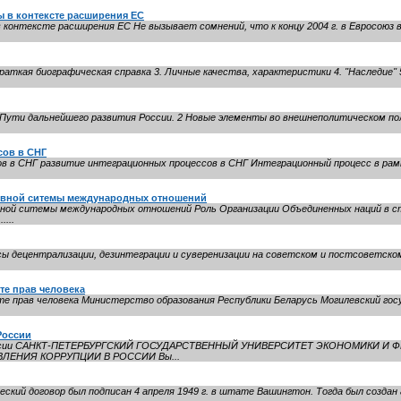
 в контексте расширения ЕС
контексте расширения ЕС Не вызывает сомнений, что к концу 2004 г. в Евросоюз 
раткая биографическая справка 3. Личные качества, характеристики 4. ''Наследие'' 
Пути дальнейшего развития России. 2 Новые элементы во внешнеполитическом пол
сов в СНГ
 в СНГ развитие интеграционных процессов в СНГ Интеграционный процесс в рамка
ивной ситемы международных отношений
ной ситемы международных отношений Роль Организации Объединенных наций в 
....
сы децентрализации, дезинтеграции и суверенизации на советском и постсоветско
те прав человека
 прав человека Министерство образования Республики Беларусь Могилевский гос
России
в России САНКТ-ПЕТЕРБУРГСКИЙ ГОСУДАРСТВЕННЫЙ УНИВЕРСИТЕТ ЭКОНОМИКИ 
ЕНИЯ КОРРУПЦИИ В РОССИИ Вы...
ий договор был подписан 4 апреля 1949 г. в штате Вашингтон. Тогда был создан 