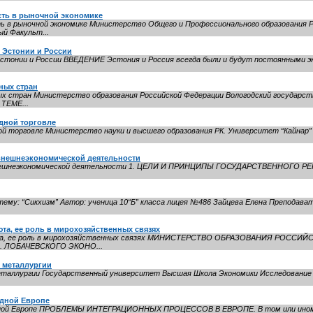
сть в рыночной экономике
 в рыночной экономике Министерство Общего и Профессионального образования 
й Факульт...
 Эстонии и России
стонии и России ВВЕДЕНИЕ Эстония и Россия всегда были и будут постоянными э
ных стран
ых стран Министерство образования Российской Федерации Вологодский государ
ЕМЕ...
одной торговле
ой торговле Министерство науки и высшего образования РК. Университет “Кайнар
внешнеэкономической деятельности
экономической деятельности 1. ЦЕЛИ И ПРИНЦИПЫ ГОСУДАРСТВЕННОГО РЕГУЛИРОВАНИЯ.......
ему: “Сикхизм” Автор: ученица 10“Б” класса лицея №486 Зайцева Елена Преподават
та, ее роль в мирохозяйственных связях
алюта, ее роль в мирохозяйственных связях МИНИСТЕРСТВО ОБРАЗОВАНИЯ РОС
. ЛОБАЧЕВСКОГО ЭКОНО...
 металлургии
еталлургии Государственный университет Высшая Школа Экономики Исследование р
адной Европе
дной Европе ПРОБЛЕМЫ ИНТЕГРАЦИОННЫХ ПРОЦЕССОВ В ЕВРОПЕ. В том или ином 