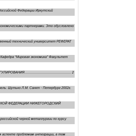
Российской Федерации Иркутский
кономическими партнерами. Это обусловлено
ственный технический университет РЕФЕРАТ
” Кафедра “Мировая экономика” Факультет
............................................ 2
ель: Шутько Л.М. Санкт - Петербург 2002г.
СИЙСКОЙ ФЕДЕРАЦИИ НИЖЕГОРОДСКИЙ
оссийской черной металлургии по курсу
аспекте проблемам интеграции, в том