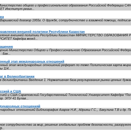
нистерство общего и профессионального образования Российской Федерации
 Институт регио...
ора
аршавский договор 1955г. О дружбе, сотрудничестве и взаимной помощи, подписан 
правления внешней политики Республики Казахстан
правления внешней политики Республики Казахстан МИНИСТЕРСТВО ОБРАЗОВАНИ
ТЕТ Кафедра межд...
ращению
ащению Министерство Общего и Профессионального Образования Российской Федер
 Бак...
менный этап международных отношений
енный этап международных отношений реферат по теме Политическая карта мира
 114...
аг в Великобритании
 Великобритании Введение 1. Нормативная база регулирования рынка ценных бумаг.
оссией и США
сией и США Саратовский Государственный Технический Университет Кафедра “По
 ЭПУ-41 Булав...
ждународных отношенияй
родных отношенияй Библиография Азаров Н.И., Адрияш Г.С.,. Бакулина Т.В и др. По
ое сотрудничество за мир, решение глобальных проблем безопасности, разоружен
...