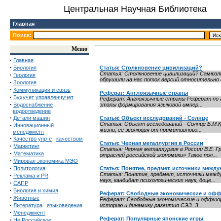
Центральная Научная Библиотека
Главная
Поиск:
Меню
·
Главная
·
Биология
Статья: Столкновение цивилизаций?
Статья: Столкновение цивилизаций? Самюэл
·
Геология
обрушили на нас поток версий относительно е
·
Зоология
·
Коммуникации и связь
Реферат: Англоязычные страны
·
Бухучет управленчучет
Реферат: Англоязычные страны Реферат по ан
·
Водоснабжение
этапы формирования языковой импер...
водоотведение
·
Детали машин
Статья: Объект исследований - Солнце
Статья: Объект исследований - Солнце Б.М.К
·
Инновационный
жизни, её эволюция от примитивного...
менеджмент
·
Качество упр-е
качеством
Статья: Черная металлургия в России
·
Маркетинг
Статья: Черная металлургия в России В.Е. 
·
Математика
отраслей российской экономики» Такое пол...
·
Мировая экономика МЭО
·
Политология
Статья: Понятие, предмет, источники межд
Статья: Понятие, предмет, источники между
·
Реклама и PR
наук, кандидат психологических наук, доце...
·
САПР
·
Биология и химия
Реферат: Свободные экономические и офф
·
Животные
Реферат: Свободные экономические и оффшорны
·
Литература
языковедение
историю и динамику развития СЭЗ. З...
·
Менеджмент
Реферат: Популярные японские игры
·
Не Российское