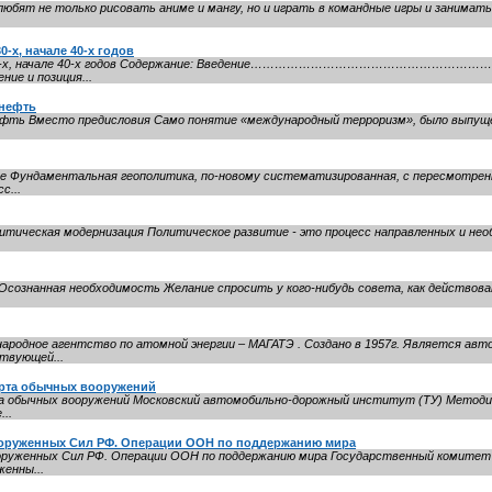
юбят не только рисовать аниме и мангу, но и играть в командные игры и занимат
-х, начале 40-х годов
е 30-х, начале 40-х годов Содержание: Введение……………………………………………………….
ие и позиция...
 нефть
ефть Вместо предисловия Само понятие «международный терроризм», было выпущены
ие Фундаментальная геополитика, по-новому систематизированная, с пересмотре
с...
итическая модернизация Политическое развитие - это процесс направ­ленных и не
ознанная необходимость Желание спросить у кого-нибудь совета, как действоват
родное агентство по атомной энергии – МАГАТЭ . Создано в 1957г. Является ав
твующей...
орта обычных вооружений
а обычных вооружений Московский автомобильно-дорожный институт (ТУ) Методик
...
ооруженных Сил РФ. Операции ООН по поддержанию мира
руженных Сил РФ. Операции ООН по поддержанию мира Государственный комитет
енны...