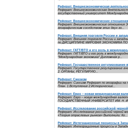
Реферат: Внешнеэкономическая деятельно
Реферат: Внешнеэкономическая деятельность
государственный университет Международны
Реферат: Внешнеэкономические отношения
Реферат: Внешнеэкономические отношения Э
географическим соседством этих двух го...
Реферат: Внешняя торговля России и запад
Реферат: Внешняя торговля России и западн
по ДИСЦИПЛИНЕ МИРОВАЯ ЭКОНОМИКА ПО Т
Реферат: ГАТТ/ВТО и его роль в междунар
Реферат: ГАТТ/ВТО и его роль в международн
“Международная экономика” Дипломная р...
Реферат: Государственное регулирование 
Реферат: Государственное регулирование внешне
2. ОРГАНЫ, РЕГУЛИРУЮ...
Реферат: Сикхизм
Реферат: Сикхизм Реферат по географии на т
План. 1.Вступление 2.Исторические...
Реферат: Евро – новая международная валю
Реферат: Евро – новая международная в
ГОСУДАРСТВЕННЫЙ УНИВЕРСИТЕТ ИМ. Н. И
Реферат: Исследование российской черной
Реферат: Исследование российской черной м
«Теория отраслевых рынков» Выполнили: Ко...
Реферат: Интеграционные процессы в Зап
Реферат: Интеграционные процессы в Запа