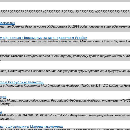
???? ???????? ?????????? «????????? ? ?????» ?? ????????: «????????????? ??????
збекистан
истан Военная безопасность Узбекистана до 1999 года понималась как обеспечен
 у відносинах з іноземцями за законодавством України
відносинах з іноземцями за законодавством України Міністерство Освіти України На
иссия является специфическим институтом, которому крайне трудно найти анал
.
ова, Павел Куликов Работа в нишах. Как уверяют гуру маркетинга, в будущем ко
ва в Республике Казахстан
 в Республике Казахстан Международная Академия Труда № 113 - ДО Кабанчук Нико
нции
ии Министерство образования Российской Федерации Академия управления «ТИСБ
 тему...
а
ла ВЫСШАЯ ШКОЛА ЭКОНОМИКИ И КУЛЬТУРЫ Факультет международных экономиче
грация...
ла по дисциплине: Мировая экономика