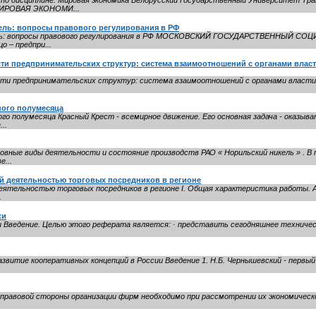
 по дисциплине: Мировая экономика Белорусский Государственный Университет 
мИРОВАЯ ЭКОНОМИ...
ель: вопросы правового регулирования в РФ
тель: вопросы правового регулирования в РФ МОСКОВСКИЙ ГОСУДАРСТВЕННЫЙ С
 – предпри...
сти предпринимательских структур: система взаимоотношений с органами влас
ти предпринимательских структур: система взаимоотношений с органами власти,
ного полумесяца
го полумесяца Красный Крест - всемирное движение. Его основная задача - оказы
..
новные виды деятельности и состояние производств РАО « Норильский никель » . В
...
й деятельностью торговых посредников в регионе
еятельностью торговых посредников в регионе I. Общая характеристика работы.
.
ки
 Введение. Целью этого реферата является: · представить сегодняшнее техничес
звитие кооперативных концепций в России Введение 1. Н.Б. Чернышевский - первый
правовой стороны организации фирм необходимо при рассмотрении их экономическо