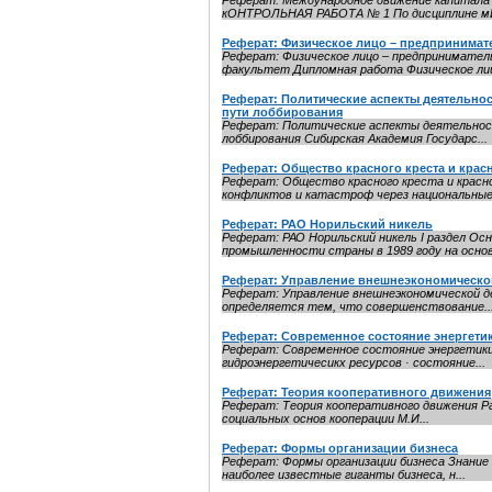
Реферат: Международное движение капитала
кОНТРОЛЬНАЯ РАБОТА № 1 По дисциплине 
Реферат: Физическое лицо – предпринимат
Реферат: Физическое лицо – предпринима
факультет Дипломная работа Физическое лицо
Реферат: Политические аспекты деятельно
пути лоббирования
Реферат: Политические аспекты деятельнос
лоббирования Сибирская Академия Государс...
Реферат: Общество красного креста и крас
Реферат: Общество красного креста и красно
конфликтов и катастроф через национальные.
Реферат: РАО Норильский никель
Реферат: РАО Норильский никель I раздел Ос
промышленности страны в 1989 году на основе
Реферат: Управление внешнеэкономическо
Реферат: Управление внешнеэкономической д
определяется тем, что совершенствование..
Реферат: Современное состояние энергети
Реферат: Современное состояние энергетики
гидроэнергетичесикх ресурсов · состояние...
Реферат: Теория кооперативного движения
Реферат: Теория кооперативного движения Ра
социальных основ кооперации М.И...
Реферат: Формы организации бизнеса
Реферат: Формы организации бизнеса Знание 
наиболее известные гиганты бизнеса, н...