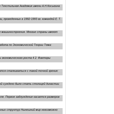
 Текстильная Академия имени А.Н.Косыгина
проведенных в 1992-1993 гг. командой Е. Т.
е машиностроения. Многие страны имеют
абота по Экономической Теории Тема:
ы экономического роста 4 2. Факторы
ся сталкиваться с такой точкой зрения:
орой суждено было стать столицей династии
деле. Первое заблуждение касается размеров
ыночных структур Нынешний мир невозможно