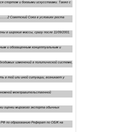
ься спортом и боевыми искусствами. Также с
…2 Советский Союз в условиях роста
 в широкие массы, сразу после 11/09/2001.
нным и обогащенным концептуальным и
обходимых изменений в политической системе,
ь в той или иной ситуации, возникает у
тономной межправительственной
и оценки мирового экспорта обычных
 РФ по образованию Реферат по ОБЖ на