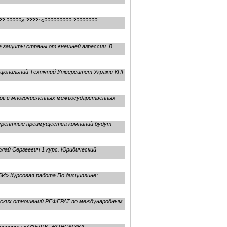
? ?????» ????: «????????? ????????
ие защиты страны от внешней агрессии. В
ціональний Технічний Університет України КПІ
ог в многочисленных межгосударственных
нкурентные преимущества компаний будут
лай Сергеевич 1 курс. Юридический
И» Курсовая работа По дисциплине:
ских отношений РЕФЕРАТ по международным