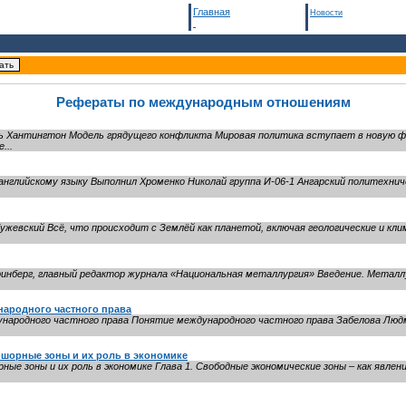
Главная
Новости
Рефераты по международным отношениям
ь Хантингтон Модель грядущего конфликта Мировая политика вступает в новую ф
...
глийскому языку Выполнил Хроменко Николай группа И-06-1 Ангарский политехниче
ужевский Всё, что происходит с Землёй как планетой, включая геологические и кли
Гринберг, главный редактор журнала «Национальная металлургия» Введение. Метал
ународного частного права
народного частного права Понятие международного частного права Забелова Люд
шорные зоны и их роль в экономике
е зоны и их роль в экономике Глава 1. Свободные экономические зоны – как явлени