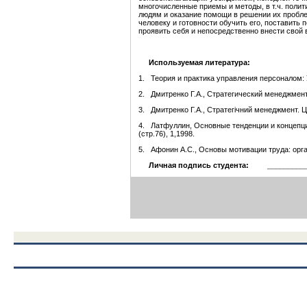
многочисленные приемы и методы, в т.ч. поли
людям и оказание помощи в решении их проблем
человеку и готовности обучить его, поставить 
проявить себя и непосредственно внести свой 
Используемая литература:
1. Теория и практика управления персоналом: У
2. Дмитренко Г.А., Стратегический менеджмент
3. Дмитренко Г.А., Стратегiчний менеджмент. Цi
4. Латфуллин, Основные тенденции и концепци
(стр.76), 1,1998.
5. Афонин А.С., Основы мотивации труда: орга
Личная подпись студента: __________