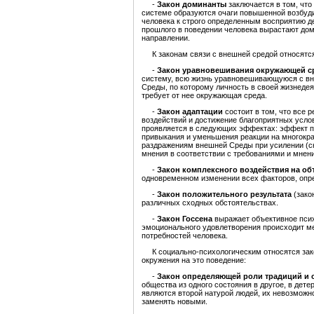
-
Закон доминанты
заключается в том, что
системе образуются очаги повышенной возбуди
человека к строго определенным восприятию д
прошлого в поведении человека вырастают дом
направлении.
К законам связи с внешней средой относятс
-
Закон уравновешивания окружающей с
систему, всю жизнь уравновешивающуюся с вн
Среды, по которому личность в своей жизнедея
требует от нее окружающая среда.
-
Закон адаптации
состоит в том, что все 
воздействий и достижение благоприятных усло
проявляется в следующих эффектах: эффект п
привыкания и уменьшения реакции на многокр
раздражениям внешней Среды при усилении (сн
мнения в соответствии с требованиями и мне
-
Закон комплексного воздействия на об
одновременном изменении всех факторов, опр
-
Закон положительного результата
(зако
различных сходных обстоятельствах.
-
Закон Госсена
выражает объективное псих
эмоционального удовлетворения происходит ме
потребностей человека.
К социально-психологическим относятся зако
окружения на это поведение:
-
Закон определяющей роли традиций и 
общества из одного состояния в другое, в де
являются второй натурой людей, их невозможн
заменять новыми.