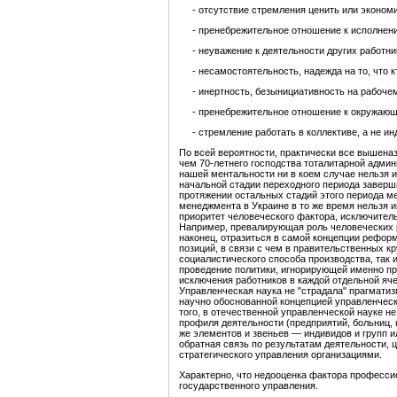
- отсутствие стремления ценить или экономит
- пренебрежительное отношение к исполнению 
- неуважение к деятельности других работник
- несамостоятельность, надежда на то, что кт
- инертность, безынициативность на рабочем
- пренебрежительное отношение к окружающе
- стремление работать в коллективе, а не ин
По всей вероятности, практически все вышен
чем 70-летнего господства тоталитарной адми
нашей ментальности ни в коем случае нельзя 
начальной стадии переходного периода заверш
протяжении остальных стадий этого периода м
менеджмента в Украине в то же время нельзя и
приоритет человеческого фактора, исключитель
Например, превалирующая роль человеческих 
наконец, отразиться в самой концепции рефор
позиций, в связи с чем в правительственных кр
социалистического способа производства, так 
проведение политики, игнорирующей именно пр
исключения работников в каждой отдельной яче
Управленческая наука не "страдала" прагмати
научно обоснованной концепцией управленческ
того, в отечественной управленческой науке 
профиля деятельности (предприятий, больниц, 
же элементов и звеньев — индивидов и групп и
обратная связь по результатам деятельности,
стратегического управления организациями.
Характерно, что недооценка фактора професс
государственного управления.