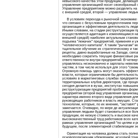
невысокого качества этой продукции, делающе
управления организацией носит своеобразный 
Управление предприятием можно разделить на 
с внешней средой, второй — управление людьм
В условиях перехода к рыночной экономике п
что связано с безусловным предпочтением пер
организация и эффективная деятельность люде
Иными словами, на стадии реструктуризации пр
осуществляется адаптация к изменяющимся нап
внешней средой) наиболее актуальным станови
подъема "лежачих" предприятий, применяя и уж
"человеческого капитала". К таким "рычагам" 
тщательное обучение их стратегическому и та
рецепты, давно выработанные на Западе, связ
необходимо сократить текущие финансовые рас
ответственности внутри предприятий. В-четве
управлялось неэкономично и зарплаты невелики
частям, в том числе используя для этого "све
Огромную помощь здесь могут оказать эффекти
власти, которые ограничивали бы деятельност
условиях в маркетинговых службах предприяти
территориальных клубов директоров, где проц
сегодня делается в вузах, институтах повышен
реструктуризации предприятий проблема фор
предприятии (второй вид управления организац
характера именно второго вида управления дл
руководящих работников и власть имущих. Ста
технологии, которые, по их мнению, "заставят"
замечается. Очевидно, по мере де актуализаци
управления людьми будет становиться все бол
продукции, ее низкую стоимость и высокое ка
высококачественный труд работников всех кате
рамках управления организацией "по целям и 
будущем, после элементарной стабилизации эко
Ориентация на человека должна стать полной,
основополагающим убеждением, исходной точк