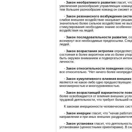
-
Закон необратимого развития
гласит, чт
увеличения разнообразия управляющих команд
тем большее разнообразие команд он сможет о
-
Закон резонансного возбуждения систе
слабое внешнее воздействие оказывает решающ
значительно более сильное воздействие не вы
стимулирования необходимо знание особенност
воздействия на людей.
-
Закон последовательности развития
, с
возникнут все необходимые предпосылки. След
людей.
-
Закон возрастания энтропии
определяет,
состояния в более вероятное или из более упо
быть окружен вниманием и подвергаться интен
личности.
-
Закон относительности поведения
опред
все относительно. “Нет ничего более неопреде
-
Закон кумулятивного влияния внешних
является не какое-либо одно предшествующее 
многомерностью и многоуровневостью.
-
Закон возрастающей вариантности пов
более освобождается от влияния внешних усло
трудовой деятельности, что требует большей г
К законам инерционности человеческих сист
-
Закон инерции
гласит, что ”начав работа
направлении и при иных внешних раздражителях
-
Закон установки
гласит, что деятельност
установками (ценностными ориентирами). В сил