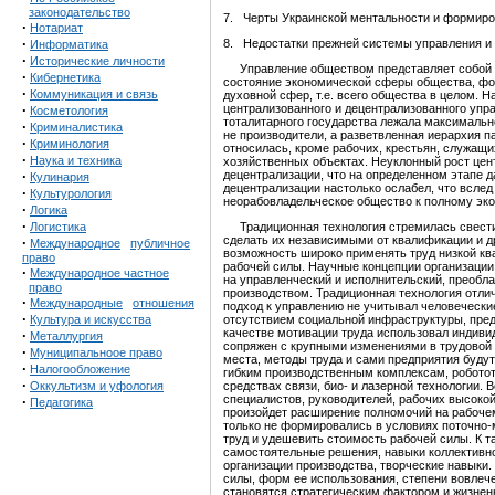
законодательство
7. Черты Украинской ментальности и формиро
·
Нотариат
·
8. Недостатки прежней системы управления и 
Информатика
·
Исторические личности
Управление обществом представляет собой во
·
Кибернетика
состояние экономической сферы общества, фо
·
Коммуникация и связь
духовной сфер, т.е. всего общества в целом.
·
централизованного и децентрализованного упра
Косметология
тоталитарного государства лежала максимальн
·
Криминалистика
не производители, а разветвленная иерархия п
·
Криминология
относилась, кроме рабочих, крестьян, служащ
·
Наука и техника
хозяйственных объектах. Неуклонный рост цен
·
децентрализации, что на определенном этапе
Кулинария
децентрализации настолько ослабел, что вслед
·
Культурология
неорабовладельческое общество к полному экон
·
Логика
·
Логистика
Традиционная технология стремилась свести 
сделать их независимыми от квалификации и д
·
Международное
публичное
возможность широко применять труд низкой кв
право
рабочей силы. Научные концепции организации 
·
Международное частное
на управленческий и исполнительский, преобл
право
производством. Традиционная технология отли
·
Международные
отношения
подход к управлению не учитывал человечески
·
Культура и искусства
отсутствием социальной инфраструктуры, пред
качестве мотивации труда использовал индиви
·
Металлургия
сопряжен с крупными изменениями в трудовой 
·
Муниципальноое право
места, методы труда и сами предприятия буду
·
Налогообложение
гибким производственным комплексам, роботот
·
Оккультизм и уфология
средствах связи, био- и лазерной технологии.
специалистов, руководителей, рабочих высоко
·
Педагогика
произойдет расширение полномочий на рабочем
только не формировались в условиях поточно-
труд и удешевить стоимость рабочей силы. К 
самостоятельные решения, навыки коллективног
организации производства, творческие навыки.
силы, форм ее использования, степени вовлече
становятся стратегическим фактором и жизнен