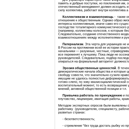
память и добрые поступки, но поклонения им, 
отечественный менеджмент должен исходить из 
силу коллектива, работает внутри коллектива а
Коллективизм и взаимопомощь
- также о
отношению к общественным. Однако образ жизн
интересы коллективным, иначе само его суще
господстве тоталитарного коммунистического 
(например, коллективы колхозов, к которым бе
Следовательно, создание отечественного моде
взаимоотношениях между исполнителями и рук
Патернализм
. Эта черта для украинцев не
В России на протяжении всей ее истории практи
начальники — разумные, честные, справедливые
все переменят к лучшему. Пока люди не осозна
руководителей. Следовательно, подбор послед
опираться на формальный авторитет должност
Эрозия общественных ценностей
. В тече
демократические начала общества и которые 
свободу совести, что значительно сузило нрав
имущим не удалось полностью деформировать 
готово слепо, по зову квазисоциалистической 
воспитательный момент, то есть возвращение 
мнений, активной общественной позиции и т.п.
Привычка работать по принуждению
и по
плутовство, лицемерие, имитация работы, кражи
Методом экспертных опросов были выявлены 
работнику (руководителю, специалисту, рабоче
развитых странах:
- безответственность;
- стремление "без труда достать рыбку из пр