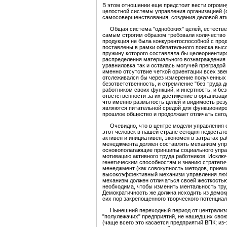
В этом отношении еще предстоит вести огромн
целостной системы управления организацией (
самосовершенствования, создания деловой атмо
Общая система "однобоких" целей, естествен
самым строгим образом требовали количество и
продукция не была конкурентоспособной с прод
поставлены в рамки обязательного поиска вы
пружину которого составляла бы целеориентир
распределения материального вознаграждения п
уравниловка так и осталась могучей преградой
именно отсутствие четкой ориентации всех зве
отслеживался бы через измерение полученных 
безответственность, и стремление "без труда 
работником своих функций, и инертность, и б
ответственности за их достижение в организац
что именно размытость целей и видимость резу
являются питательной средой для функциониро
прошлое общество и продолжает отличать сег
Очевидно, что в центре модели управления об
этот человек в нашей стране сегодня недостат
активен и инициативен, экономен в затратах р
менеджмента должен составлять механизм упра
основополагающие принципы социального управ
мотивацию активного труда работников. Исклю
генетическим способностям и знанию стратеги
менеджмент (как совокупность методов, прием
высокоэффективный механизм управления любо
механизм должен отличаться своей жесткостью
необходима, чтобы изменить ментальность тру
Демократичность же должна исходить из демок
сих пор закрепощенного творческого потенциал
Нынешний переходный период от централизова
"полулежачих" предприятий, не нашедших свою
(чаще всего это касается предприятий ВПК; из