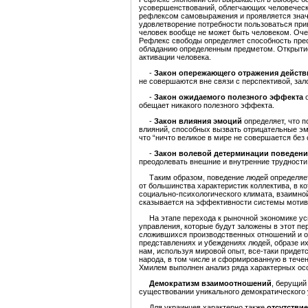
усовершенствований, облегчающих человечески
рефлексом самовыражения и проявляется значи
удовлетворение потребности пользоваться при
человек вообще не может быть человеком. Оче
Рефлекс свободы определяет способность прео
обладанию определенным предметом. Открытие
активации человека.
-
Закон опережающего отражения действ
не совершаются вне связи с перспективой, зало
-
Закон ожидаемого полезного эффекта
о
обещает никакого полезного эффекта.
-
Закон влияния эмоций
определяет, что п
влияний, способных вызвать отрицательные эм
что “ничто великое в мире не совершается без 
-
Закон волевой детерминации поведени
преодолевать внешние и внутренние трудности 
Таким образом, поведение людей определяетс
от большинства характеристик коллектива, в ко
социально-психологического климата, взаимной
сказывается на эффективности системы мотив
На этапе перехода к рыночной экономике усп
управления, которые будут заложены в этот пе
сложившихся производственных отношений и ос
представлениях и убеждениях людей, образе 
нам, используя мировой опыт, все-таки прид
народа, в том числе и сформированную в течен
Хмилем выполнен анализ ряда характерных ос
Демократизм взаимоотношений
, берущий
существовании уникального демократического 
Для украинцев характерно также
отсутствие