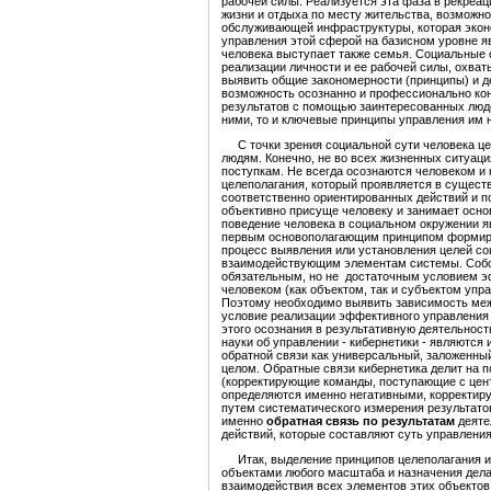
рабочей силы. Реализуется эта фаза в рекреац
жизни и отдыха по месту жительства, возможн
обслуживающей инфраструктуры, которая эконо
управления этой сферой на базисном уровне 
человека выступает также семья. Социальные 
реализации личности и ее рабочей силы, охват
выявить общие закономерности (принципы) и 
возможность осознанно и профессионально ко
результатов с помощью заинтересованных люде
ними, то и ключевые принципы управления им 
С точки зрения социальной сути человека це
людям. Конечно, не во всех жизненных ситуац
поступкам. Не всегда осознаются человеком и
целеполагания, который проявляется в существ
соответственно ориентированных действий и п
объективно присуще человеку и занимает осно
поведение человека в социальном окружении я
первым основополагающим принципом формиро
процесс выявления или установления целей со
взаимодействующим элементам системы. Собств
обязательным, но не достаточным условием э
человеком (как объектом, так и субъектом упр
Поэтому необходимо выявить зависимость меж
условие реализации эффективного управления
этого осознания в результативную деятельнос
науки об управлении - кибернетики - являются
обратной связи как универсальный, заложенный
целом. Обратные связи кибернетика делит на 
(корректирующие команды, поступающие с цен
определяются именно негативными, корректир
путем систематического измерения результато
именно
обратная связь по результатам
деяте
действий, которые составляют суть управлени
Итак, выделение принципов целеполагания и 
объектами любого масштаба и назначения дел
взаимодействия всех элементов этих объектов