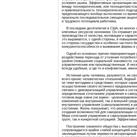
условиях рынка. Эффективные организации ов
между технократическим, или техноцентристск
и привлекательность технократического подхо
предполагающего вообще вытеснение со времен
произошло последовательное смещение акценто
и трудового потенциала работника.
В последние десятилетия в США, во многих ст
ключевых ресурсов экономики. Он отражает ре
производства от качества, мотивации и характ
это выражается, с одной стороны, в повышении 
со стороны государства и особенно частного 
конкурентоспособности и выживания фирмы в 
Одной из основных причин переориентации уп
воздействием перехода от утоления потребнос
уровня (повышение социальной значимости, са
управленческим или производственным. И несмо
всегда удобным, а где-то и конфликтным, имен
Истинная цель человека, разумеется, не своди
всего кризис человеческих отношений, бедный
не теми методами и средствами, которые хара
осуществлении своего истинного предназначен
связано с демократизацией управления и сост
определенным сочетанием управления и самоуп
готовом виде извне (не важно - целенаправлен
изменения как внутренней, так и внешней сред
внутреннего управления (самоуправления) в р
состоянии. Жизнь показывает, что реализация 
создания возможностей для самореализации со
Мера сочетания управления и самоуправления 
групп, так и конкретной ситуацией. Эффективно
Построение гуманного общества с высокоэффе
сопровождается крайне слабой концепцией изм
эволюционным путем перевести авторитарный 