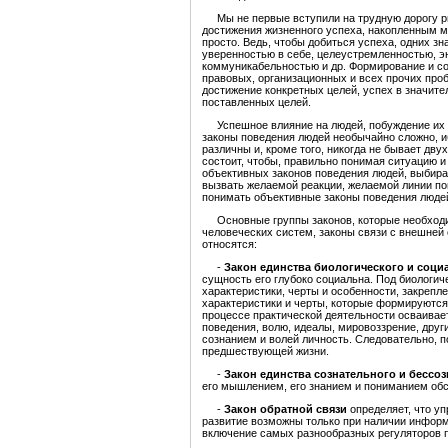
Мы не первые вступили на трудную дорогу р
достижения жизненного успеха, накопленным мн
просто. Ведь, чтобы добиться успеха, одних з
уверенностью в себе, целеустремленностью, э
коммуникабельностью и др. Формирование и со
правовых, организационных и всех прочих про
достижение конкретных целей, успех в значит
поставленных целей.
Успешное влияние на людей, побуждение их к
законы поведения людей необычайно сложно, и
различны и, кроме того, никогда не бывает дву
состоит, чтобы, правильно понимая ситуацию 
объективных законов поведения людей, выбират
вызвать желаемой реакции, желаемой линии пов
понимать объективные законы поведения люде
Основные группы законов, которые необходим
человеческих систем, законы связи с внешней
относятся:
-
Закон единства биологического и соци
сущность его глубоко социальна. Под биологич
характеристики, черты и особенности, закрепл
характеристики и черты, которые формируются 
процессе практической деятельности осваива
поведения, волю, идеалы, мировоззрение, други
сознанием и волей личность. Следовательно, п
предшествующей жизни.
-
Закон единства сознательного и бессо
его мышлением, его знанием и пониманием обс
-
Закон обратной связи
определяет, что у
развитие возможны только при наличии информ
включение самых разнообразных регуляторов п