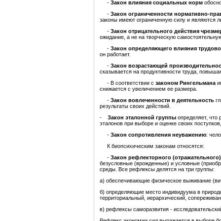
-
Закон влияния социальных норм
обосно
-
Закон ограниченности нормативно-пра
законы имеют ограниченную силу и являются л
-
Закон отрицательного действия чрезме
ожидание, а не на творческую самостоятельну
-
Закон определяющего влияния трудово
он работает.
-
Закон возрастающей производительност
сказывается на продуктивности труда, повышая
- В соответствии с
законом Рингельмана
и
снижается с увеличением ее размера.
-
Закон вовлеченности в деятельность
гл
результаты своих действий.
-
Закон эталонной группы
определяет, что 
эталонов при выборе и оценке своих поступков
-
Закон сопротивления неуважению
: чел
К биопсихическим законам относятся:
-
Закон рефлекторного (отражательного)
безусловные (врожденные) и условные (приобр
среды. Все рефлексы делятся на три группы:
а) обеспечивающие физическое выживание (вит
б) определяющие место индивидуума в природе 
территориальный, иерархический, сопереживан
в) рефлексы саморазвития - исследовательский
Рефлекс экономии сил выражается в выборе бо