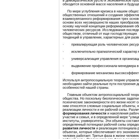
в демократическое русло и экономическое проц
обходится основной массе населения и будуще
По мере углубления кризиса в нашем обществ
общественных отношений и создания эффектив
взаимоувязанного реформирования трех основн
основе всех несовершенств наших преобразова
основу научной концепции реформирования об
человеческих ресурсов. Исследования последн
обществом, отличный от еще господствующих у
тенденций в управлении, характерных для разв
· превалирующая роль человеческих ресурсо
· исключительно прагматический характер ме
· универсализация управления в организация
· выдвижение профессионала-менеджера в к
· формирование механизма высокоэффективно
Используя антропосоциальную теорию управле
необходимо найти реальные пути построения д
особенностей нашей страны.
Главным объектом антропосоциальной теории 
общества. Но поскольку биологические задатки
психические закономерности его жизни носят 
ним относятся сложные социальные объекты, н
реализации личности и ее рабочей силы. Разл
формирования личности
и накопления рабоч
участие и семья, и в определенной мере “улица
институты, университеты. Эти объекты состав
определенный потенциал рабочей силы определ
развития личности
и реализации потенциала 
объектах, которые обеспечивают его экономиче
человек работает. Третья фаза в жизни человек