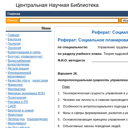
Центральная Научная Библиотека
Главная
Поиск:
Меню
Реферат: Социал
·
Главная
·
Биология
Реферат: Социальное планирова
·
Геология
·
по специальности:
Управление трудовым
Зоология
·
Коммуникации и связь
по разделу учебного плана:
Теория кадровой
·
Бухучет управленчучет
·
Ф.И.О. методиста
______________________
Водоснабжение
водоотведение
·
Детали машин
·
Инновационный
Вариант 16.
менеджмент
·
Антропосоциальная сущность управления
Качество упр-е
качеством
·
Маркетинг
План:
·
Математика
·
Мировая экономика МЭО
1. Технократическая сущность управления в у
·
Политология
2. Человек как личность и главная производит
·
Реклама и PR
·
САПР
3. Особенности антропосоциального подхода 
·
Биология и химия
4. Фазы и сферы формирования, развития и ре
·
Животные
·
Литература
языковедение
5. Основополагающие принципы управления с
·
Менеджмент
6. Объективные законы поведения людей.
·
Не Российское