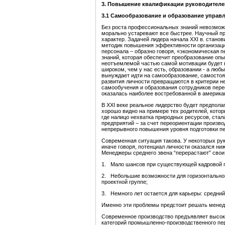
3. Повышение квалификации руководителей
3.1 Самообразование и образование управл
Без роста профессиональных знаний невозмож
морально устаревают все быстрее. Научный пр
характер. Задачей лидера начала ХХI в. станов
методик повышения эффективности организаци
персонала – образно говоря, «экономическая п
знаний, которая обеспечит преобразование опы
неотъемлемой частью самой мотивации будет 
широком, чем у нас есть, образовании - а люб
вынуждает идти на самообразование, самостоя
развития личности превращаются в критерии н
самообучения и образования сотрудников перес
оказалась наиболее востребованной в америка
В ХХI веке реальное лидерство будет предпола
хорошо видно на примере тех родителей, котор
где налицо нехватка природных ресурсов, ста
предприятий – за счет переориентации произво
непрерывного повышения уровня подготовки п
Современная ситуация такова. У некоторых ру
иначе говоря, потенциал личности оказался ниж
Менеджеры среднего звена “перерастают” свои 
1. Мало шансов при существующей кадровой п
2. Небольшие возможности для горизонтальной
проектной группе;
3. Немного лет остается для карьеры: средний 
Именно эти проблемы предстоит решать менед
Современное производство предъявляет высокие
категорий промышленно-производственного пе