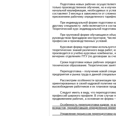
Подготовка новых рабочих осуществляется н
только производственное обучение, но и изуч
начальной квалификации, необходимых в услов
составляют 3 месяца в зависимости от сложно
присвоением рабочему определенного тарифно
При индивидуальной форме подготовки кажд
другому специалисту либо включается в состав
Теоретический курс индивидуальной подготовк
При групповой форме обучающиеся объединя
руководством бригадиров-инструкторов. Числе
профессии и производственных условий.
Курсовая форма подготовки используется д
теоретических знаний различного вида работ, 
производится в учебно-курсовых комбинатах, 
вечерних отделениях ПТУ (по договорам за сче
Сроки подготовки новых рабочих определяю
техническое образование. Теоретические занят
Переподготовка – получение новой специаль
предприятия и рынка труда в данной специальн
Рассмотрим особенности организации процесс
ориентированных в своей кадровой политике н
высвобождение работников и их плановое прод
Следует иметь в виду, что переподготовка к
профессий широкого профиля. В этом случае 
продвижением рабочих, а основная ее форма 
Особенность переподготовки кадров –в конти
возрастов, проработавшие определенное время
Управление процессом переподготовки рабо