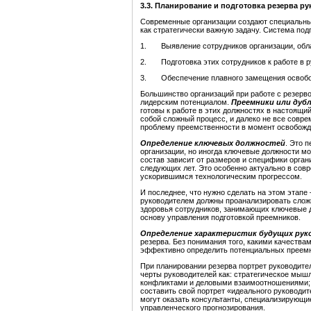
3.3. Планирование и подготовка резерва ру
Современные организации создают специальны
как стратегически важную задачу. Система под
1. Выявление сотрудников организации, обла
2. Подготовка этих сотрудников к работе в 
3. Обеспечение плавного замещения освободи
Большинство организаций при работе с резерв
лидерским потенциалом.
Преемники или дуб
готовы к работе в этих должностях в настоящи
собой сложный процесс, и далеко не все совр
проблему преемственности в момент освобожд
Определение ключевых должностей
. Это 
организации, но иногда ключевые должности мо
состав зависит от размеров и специфики орган
следующих лет. Это особенно актуально в сов
ускорившимся технологическим прогрессом.
И последнее, что нужно сделать на этом этапе
руководителем должны проанализировать сложи
здоровья сотрудников, занимающих ключевые д
основу управления подготовкой преемников.
Определение характеристик будущих рук
резерва. Без понимания того, какими качеств
эффективно определить потенциальных преемни
При планировании резерва портрет руководите
черты руководителей как: стратегическое мыш
конфликтами и деловыми взаимоотношениями; с
составить свой портрет «идеального руководи
могут оказать консультанты, специализирующи
управленческого прогнозирования.