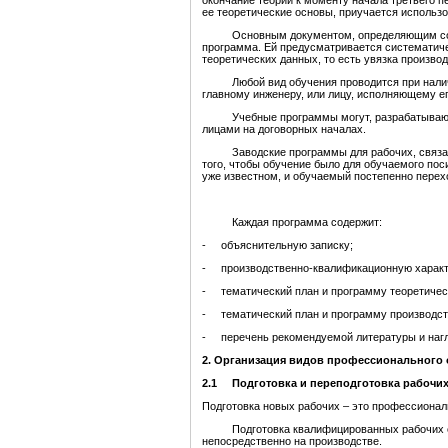
окончание теории к моменту начала третьего 
ее теоретические основы, приучается использо
Основным документом, определяющим содерж
программа. Ей предусматривается систематиче
теоретических данных, то есть увязка производ
Любой вид обучения проводится при наличии
главному инженеру, или лицу, исполняющему ег
Учебные программы могут, разрабатываются 
лицами на договорных началах.
Заводские программы для рабочих, связанны
того, чтобы обучение было для обучаемого пос
уже известном, и обучаемый постепенно перехо
Каждая программа содержит:
- объяснительную записку;
- производственно-квалификационную характе
- тематический план и программу теоретичес
- тематический план и программу производст
- перечень рекомендуемой литературы и нагл
2. Организация видов профессионального 
2.1 Подготовка и переподготовка рабочих
Подготовка новых рабочих – это профессионал
Подготовка квалифицированных рабочих осущ
непосредственно на производстве.