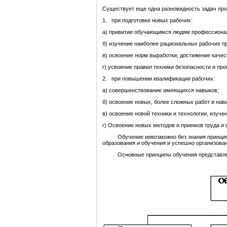
Существует еще одна разновидность задач про
1. при подготовке новых рабочих:
а) привитие обучающимся людям профессиона
б) изучение наиболее рациональных рабочих п
в) освоение норм выработки, достижение качес
г) усвоение правил техники безопасности и п
2. при повышении квалификации рабочих:
а) совершенствование имеющихся навыков;
б) освоение новых, более сложных работ и нав
в) освоение новой техники и технологии, изуче
г) Освоение новых методов и приемов труда и е
Обучение невозможно без знания принципов о
образования и обучения и успешно организова
Основные принципы обучения представлены