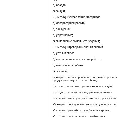
в) беседа;
г) лекция;
2. методы закрепления материала
а) лабораторная работа;
б) экскурсия;
в) упражнение;
г) выполнение домашнего задания;
3. методы проверки и оценки знаний
а) устный опрос;
б) письменная проверочная работа;
в) контрольная работа;
г) экзамен.
I стадия – анализ производства с точки зрения
продукция конкурентоспособная);
ІІ стадия – описание должностных операций;
ІІІ стадия – список знаний, умений, навыков;
IV стадия – определение критериев профессио
V стадия – определение учебных целей (что знат
VI стадия – разработка учебных программ;
VII стадия – оценка процесса обучения.