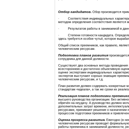
Отбор кандидатов.
Обор производится прим
· Соответствия индивидуальных характерист
методом определения соответствия является м
· Результатов работы в занимаемой в данны
· Степени готовности кандидата. Определени
здесь требуется особое чутьё, которое выраб
Общий список преемников, как правило, являет
человеческим ресурсам.
Подготовка планов развития
производится
сотрудника для данной должности.
Существуют два основных метода проведения п
всестороннюю и достаточно объективную оценк
оценке экспертами индивидуальных характерист
экспертов выступают хорошо знающие преемник
человеческим ресурсам, и т.д.
План развития должен содержать конкретные м
стандартам «идеала», а так же сроки их реализ
Реализация планов подготовки преемник
высшего руководства организации. Без активно
обречён на неудачу. А руководство должно моти
дополнительных затрат времени, интеллектуал
ресурсами, принимают решение о назначении н
процессом подготовки преемников и привлечен
Оценка прогресса развития.
Ежегодно (в не
человеческим ресурсам проводит формальную о
работы преемника в занимаемой должности, реа