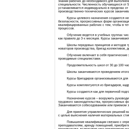
знаний рабочих до необходимого для выполнен
специальности. Численность обучающихся от 5 
устанавливается индивидуально в пределах от 
производственно-технических курсов заканчив
Курсы целевого назначения создаются непоср
безопасности, прогрессивных форм организации
квалифицированных рабочих с тем, чтобы в те
процессов.
Обучение ведется в учебных группах числен
как правило до 3-х месяцев. Курсы заканчиваю
Школы передовых принципов и методов труда
новаторов производства, бригад коллективов, 
Обучение включает в себя практические заня
проводимые специалистами.
Продолжительность школ от 30 до 100 часов, 
Школы заканчиваются проведением итогового 
Курсы бригадиров организовываются для кол
Курсы комплектуются из бригадиров, кадро
Курсы создаются как для первичной подготов
Назначение курсов – вооружить руководителе
трудового законодательства, прогрессивных ф
Заканчиваются собеседованием или приемом з
Для принятия управленческих решений важен
с целью выяснения наличия материальных сти
Повышение квалификации связано с определен
преподавателям, аренду помещений, приобрете
производства, вследствие чего предприятие ис