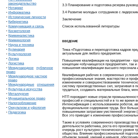
законодательство
3.3 Планирование и подготовка резерва
·
Нотариат
·
3.4 Развитие молодых сотрудников с лидер
Информатика
·
Исторические личности
Заключен
·
Кибернетика
·
Коммуникация и связь
Список использованной
·
Косметология
·
Криминалистика
·
Криминология
ВВЕДЕНИЕ
·
Наука и техника
·
Кулинария
Тема «Подготовка и переподготовка кадров пре
актуальным для любого предприятия.
·
Культурология
·
Логика
Повышение квалификации на предприятии - пра
·
Логистика
концепции «обучающегося предприятия», так и
·
повышения квалификации высшего персонала и
Международное
публичное
право
Квалификация рабочих в современных условиях
·
Международное частное
профессиональные знания, мастерство и профе
право
изменением и совершенствованием техническог
·
Международные
отношения
систему производственных сил, затрагивая в 
·
Культура и искусства
трудиться, создавать материальные блага, мен
·
Металлургия
НТП порождает новые отрасли промышленности
·
Муниципальноое право
профессий и специальностей и в то же время 
·
Налогообложение
Интенсификация с использованием роботов, а
·
Оккультизм и уфология
функциональное содержание труда. Все больш
повышенными затратами умственной энергии (р
·
Педагогика
Все это приводит к изменению профессиональн
Также в условиях современного производства 
деятельности работника, роста его производс
очередь рост культурно-технического уровня
общества. Влияние профессиональной подготов
объемом знаний, умений и навыков, обеспечив