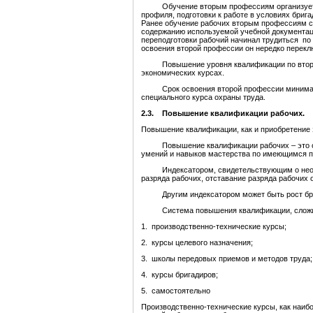
Обучение вторым профессиям организуется 
профиля, подготовки к работе в условиях бриг
Ранее обучение рабочих вторым профессиям с
содержанию используемой учебной документации
переподготовки рабочий начинал трудиться по 
освоения второй профессии он нередко перекл
Повышение уровня квалификации по второй 
экономических курсах.
Срок освоения второй профессии минимально
специального курса охраны труда.
2.3. Повышение квалификации рабочих.
Повышение квалификации, как и приобретение 
Повышение квалификации рабочих – это обу
умений и навыков мастерства по имеющимся 
Индексатором, свидетельствующим о необхо
разряда рабочих, отставание разряда рабочих о
Другим индексатором может быть рост брако
Система повышения квалификации, сложивш
1. производственно-технические курсы;
2. курсы целевого назначения;
3. школы передовых приемов и методов труда;
4. курсы бригадиров;
5. самостоятельно
Производственно-технические курсы, как наиб