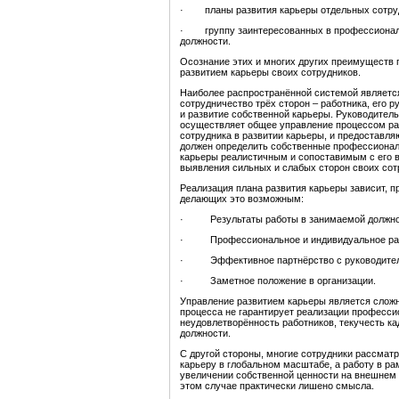
· планы развития карьеры отдельных сотрудн
· группу заинтересованных в профессиональ
должности.
Осознание этих и многих других преимуществ 
развитием карьеры своих сотрудников.
Наиболее распространённой системой является
сотрудничество трёх сторон – работника, его 
и развитие собственной карьеры. Руководитель
осуществляет общее управление процессом раз
сотрудника в развитии карьеры, и предоставля
должен определить собственные профессиональ
карьеры реалистичным и сопоставимым с его в
выявления сильных и слабых сторон своих сот
Реализация плана развития карьеры зависит, п
делающих это возможным:
· Результаты работы в занимаемой должно
· Профессиональное и индивидуальное раз
· Эффективное партнёрство с руководите
· Заметное положение в организации.
Управление развитием карьеры является сложн
процесса не гарантирует реализации професси
неудовлетворённость работников, текучесть ка
должности.
С другой стороны, многие сотрудники рассмат
карьеру в глобальном масштабе, а работу в ра
увеличении собственной ценности на внешнем 
этом случае практически лишено смысла.