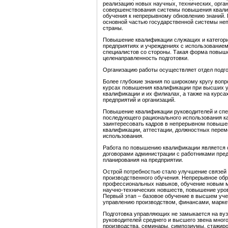
реализацию новых научных, технических, орга
совершенствования системы повышения квалифи
обучения к непрерывному обновлению знаний.
основной частью государственной системы не
страны.
Повышение квалификации служащих и категори
предприятиях и учреждениях с использованием
специалистов со стороны. Такая форма повыш
целенаправленность подготовки.
Организацию работы осуществляет отдел подгото
Более глубокие знания по широкому кругу воп
курсах повышения квалификации при высших у
квалификации и их филиалах, а также на кур
предприятий и организаций.
Повышение квалификации руководителей и спе
последующего рационального использования ка
заинтересовать кадров в непрерывном повыше
квалификации, аттестации, должностных перем
использования.
Работа по повышению квалификации является о
договорами администрации с работниками пре
планирования на предприятии.
Острой потребностью стало улучшение связей
производственного обучения. Непрерывное обр
профессиональных навыков, обучение новым ме
научно-технических новшеств, повышение уров
Первый этап – базовое обучение в высшем уче
управлению производством, финансами, марке
Подготовка управляющих не замыкается на вуз
руководителей среднего и высшего звена мног
производства, семинары, симпозиумы, стажиров