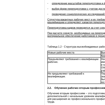
-
определение масштабов переподготовки и 
-
выбор форм переподготовки с учетом дости
-
проведение социологических исследований 
Структура вакантных рабочих мест и их требо
квалификации и определяет характер переподгот
Переподготовка кадров проводится за счет ср
При расчете средств, необходимых на переподг
материальное обеспечение работников в проце
Таблица 1.2 - Структура высвобождаемых рабо
Новые рабочие места
Вы
Кв
Предъявляют требования к квалификации
Не
рабочих.
им
и 
Об
уч
Не предъявляют требований к
Пер
квалификации.
(ва
быт
на 
2.2. Обучение рабочих вторым профессия
Обучение вторым профессиям – это подготовк
дополнительной с начальным уровнем квалифи
для расширения их профессионального профиля
труда.