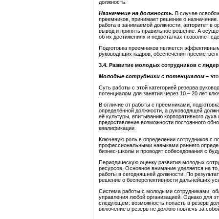
должность.
Назначение на должность.
В случае освобо
преемников, принимает решение о назначение.
работа в занимаемой должности, авторитет в о
вывод и принять правильное решение. А осуще
об их достижениях и недостатках позволяет с
Подготовка преемников является эффективным
руководящих кадров, обеспечения преемственн
3.4. Развитие молодых сотрудников с лиде
Молодые сотрудники с потенциалом –
это
Суть работы с этой категорией резерва руков
потенциалом для занятия через 10 – 20 лет кл
В отличие от работы с преемниками, подготовка
определённой должности, а руководящей долж
её культуры, впитыванию корпоративного духа 
предоставление возможности постоянного обно
квалификации.
Ключевую роль в определении сотрудников с п
профессиональными навыками раннего определ
бизнес-школы и проводят собеседования с бу
Периодическую оценку развития молодых сотр
ресурсов. Основное внимание уделяется на то,
работы в сегодняшней должности. По результат
решение о бесперспективности дальнейших уси
Система работы с молодыми сотрудниками, о
управления любой организацией. Однако для э
следующем: возможность попасть в резерв до
включение в резерв не должно повлечь за собо