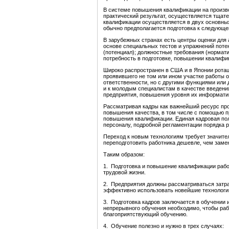
В системе повышения квалификации на произво
практический результат, осуществляется тща
квалификации осуществляется в двух основны
обычно предполагается подготовка к следующе
В зарубежных странах есть центры оценки для
основе специальных тестов и упражнений поте
(потенциал); должностные требования (нормат
потребность в подготовке, повышении квалифи
Широко распространен в США и в Японии ротац
проявившего не том или ином участке работы о
ответственности, но с другими функциями или 
и к молодым специалистам в качестве введени
предприятия, повышения уровня их информати
Рассматривая кадры как важнейший ресурс про
повышения качества, в том числе с помощью пр
повышения квалификации. Единая кадровая пол
персоналу, подробной регламентации порядка р
Переход к новым технологиям требует значител
переподготовить работника дешевле, чем замен
Таким образом:
1. Подготовка и повышение квалификации рабо
трудовой жизни.
2. Предприятия должны рассматриваться затрат
эффективно использовать новейшие технологи
3. Подготовка кадров заключается в обучении
непрерывного обучения необходимо, чтобы раб
благоприятствующий обучению.
4. Обучение полезно и нужно в трех случаях: