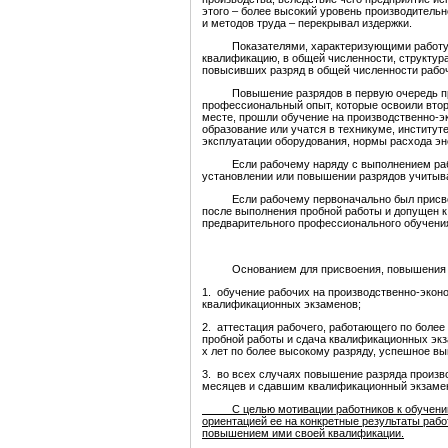
этого – более высокий уровень производительн
и методов труда – перекрывал издержки.
Показателями, характеризующими работу по
квалификацию, в общей численности, структур
повысивших разряд в общей численности рабоч
Повышение разрядов в первую очередь прово
профессиональный опыт, которые освоили вто
месте, прошли обучение на производственно-э
образование или учатся в техникуме, институ
эксплуатации оборудования, нормы расхода эн
Если рабочему наряду с выполнением работы
установлении или повышении разрядов учитыв
Если рабочему первоначально был присвоен 
после выполнения пробной работы и допущен к
предварительного профессионального обучени
Основанием для присвоения, повышения и 
1. обучение рабочих на производственно-экон
квалификационных экзаменов;
2. аттестация рабочего, работающего по более
пробной работы и сдача квалификационных экза
х лет по более высокому разряду, успешное в
3. во всех случаях повышение разряда произв
месяцев и сдавшим квалификационный экзамен
С целью мотивации работников к обучению и 
ориентацией ее на конкретные результаты раб
повышением ими своей квалификации.