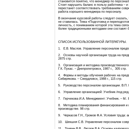
становится понятно, что менеджер по персонал
Стоит нарушить баланс в пользу работника – и
перестанет соответствовать требованиям совр
работа хорошего менеджера по персоналу.
В окончание курсовой работы следует сказать, 
не ставилась. Тема «Подготовка и переподгото
личность, с пониманием которой эта тема связ
более традиционными методами они составят б
СПИСОК ИСПОЛЬЗОВАННОЙ ЛИТЕРАТУРЫ.
1. Е.В. Маслов. Управление персоналом предпри
2. Основы научной организации труда на предпр
2875 стр.
3. Организация и методика производственного 
Г.К. Пукас. – Днепропетровск, 1987 г., 305 стр.
4. Формы и методы обучения рабочих на предп
Сибирякова. – Свердловск, 1988 г., 115 стр.
5. Руководство персоналом организации. В.П. Пе
6. Управление организацией: Учебник /под ред. 
7. Герчекова И.А. Менеджмент: Учебник. – М.: Би
8. Методика планирования финансирования и в
производстве. 98 стр.
9. Черкасов Г.Н., Громов Ф.А. Условия труда: а
10. Шекшня С.В. Управление персоналом соврем
11. Травин В.В., Дятлов В.А. Основы кадрового