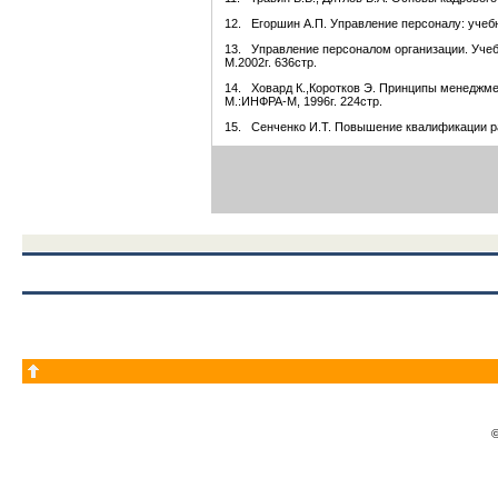
12. Егоршин А.П. Управление персоналу: учебн
13. Управление персоналом организации. Учебн
М.2002г. 636стр.
14. Ховард К.,Коротков Э. Принципы менеджме
М.:ИНФРА-М, 1996г. 224стр.
15. Сенченко И.Т. Повышение квалификации раб
©