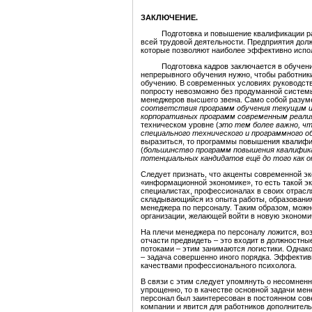
ЗАКЛЮЧЕНИЕ.
Подготовка и повышение квалификации работ
всей трудовой деятельности. Предприятия долж
которые позволяют наиболее эффективно испо
Подготовка кадров заключается в обучении 
непрерывного обучения нужно, чтобы работник
обучению. В современных условиях руководст
попросту невозможно без продуманной системы
менеджеров высшего звена. Само собой разуме
соответствия программ обучения текущим и
корпоративных программ современным реали
техническом уровне (
это тем более важно, ч
специального технического и программного о
выразиться, то программы повышения квалифи
(
большинство программ повышения квалифик
потенциальных кандидатов ещё до того как о
Следует признать, что акценты современной э
«информационной экономике», то есть такой э
специалистах, профессионалах в своих отрасля
складывающийся из опыта работы, образования
менеджера по персоналу. Таким образом, можн
организации, желающей войти в новую экономи
На плечи менеджера по персоналу ложится, во
отчасти предвидеть – это входит в должностны
потоками – этим занимаются логистики. Однак
– задача совершенно иного порядка. Эффектив
качествами профессионального психолога.
В связи с этим следует упомянуть о несомнен
упрощенно, то в качестве основной задачи ме
персонал был заинтересован в постоянном сов
компании и явится для работников дополнител