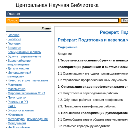
Центральная Научная Библиотека
Главная
Поиск:
Меню
Реферат: Под
·
Главная
·
Биология
Реферат: Подготовка и перепод
·
Геология
·
Содержание
Зоология
·
Коммуникации и связь
Введен
·
Бухучет управленчучет
·
1.Теоретические основы обучен
Водоснабжение
водоотведение
квалификации работников и система Росс
·
Детали машин
·
Инновационный
1.1 Организация и методика произво
менеджмент
·
1.2 Управление профессиональным
Качество упр-е
качеством
·
Маркетинг
2. Организация видов профессиональ
·
Математика
·
Мировая экономика МЭО
2.1.Подготовка и переподго
·
Политология
2.2. Обучение рабочих вторым
·
Реклама и PR
·
САПР
2.3. Повышение квалификац
·
Биология и химия
3. Повышение квалифика
·
Животные
·
Литература
языковедение
3.1 Самообразование и образование упра
·
Менеджмент
3.2 Развитие карьеры ру
·
Не Российское