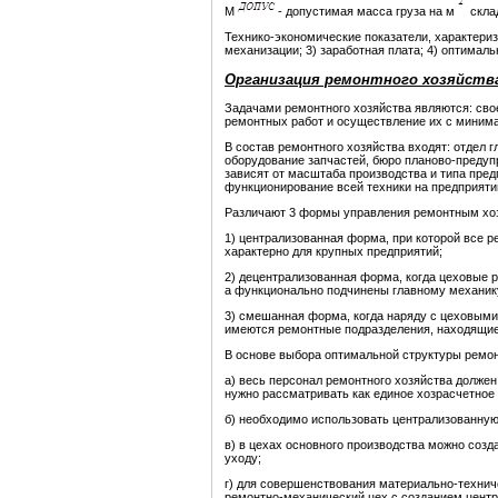
М
- допустимая масса груза на м
скла
Технико-экономические показатели, характериз
механизации; 3) заработная плата; 4) оптимал
Организация ремонтного хозяйств
Задачами ремонтного хозяйства являются: св
ремонтных работ и осуществление их с миним
В состав ремонтного хозяйства входят: отдел 
оборудование запчастей, бюро планово-предупр
зависят от масштаба производства и типа пред
функционирование всей техники на предприяти
Различают 3 формы управления ремонтным хо
1) централизованная форма, при которой все 
характерно для крупных предприятий;
2) децентрализованная форма, когда цеховые
а функционально подчинены главному механику
3) смешанная форма, когда наряду с цеховы
имеются ремонтные подразделения, находящие
В основе выбора оптимальной структуры ремо
а) весь персонал ремонтного хозяйства долже
нужно рассматривать как единое хозрасчетное
б) необходимо использовать централизованную
в) в цехах основного производства можно соз
уходу;
г) для совершенствования материально-технич
ремонтно-механический цех с созданием центр