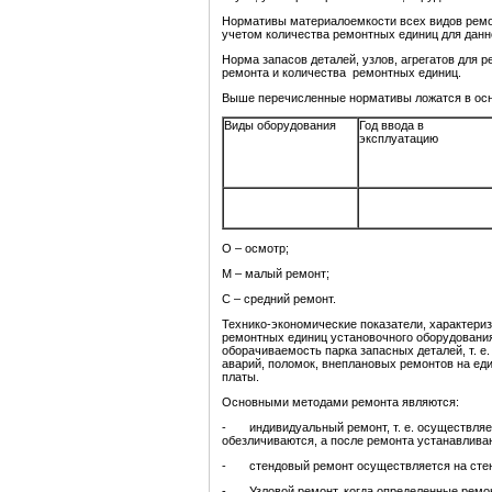
Нормативы материалоемкости всех видов ремо
учетом количества ремонтных единиц для данн
Норма запасов деталей, узлов, агрегатов для 
ремонта и количества ремонтных единиц.
Выше перечисленные нормативы ложатся в осн
Виды оборудования
Год ввода в
эксплуатацию
О – осмотр;
М – малый ремонт;
С – средний ремонт.
Технико-экономические показатели, характериз
ремонтных единиц установочного оборудования 
оборачиваемость парка запасных деталей, т. е
аварий, поломок, внеплановых ремонтов на ед
платы.
Основными методами ремонта являются:
- индивидуальный ремонт, т. е. осуществляем
обезличиваются, а после ремонта устанавлива
- стендовый ремонт осуществляется на стен
- Узловой ремонт, когда определенные ремон