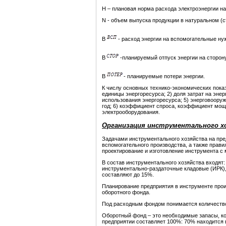
Н – плановая норма расхода электроэнергии на 
N - объем выпуска продукции в натуральном (с
В
- расход энергии на вспомогательные н
В
-планируемый отпуск энергии на сторон
В
- планируемые потери энергии.
К числу основных технико-экономических показ
единицы энергоресурса; 2) доля затрат на энер
использования энергоресурса; 5) энерговооруж
год; 6) коэффициент спроса, коэффициент мощ
электрооборудования.
Организация инструментального х
Задачами инструментального хозяйства на пре
вспомогательного производства, а также прави
проектирование и изготовление инструмента 
В состав инструментального хозяйства входят
инструментально-раздаточные кладовые (ИРК),
составляют до 15%.
Планирование предприятия в инструменте прои
оборотного фонда.
Под расходным фондом понимается количество
Оборотный фонд – это необходимые запасы, к
предприятии составляет 100%: 70% находится в 