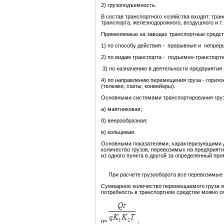
2) грузоподъемность.
В состав транспортного хозяйства входят: тра
транспорта, железнодорожного, воздушного и т. 
Применяемые на заводах транспортные средс
1) по способу действия - прерывные и непрер
2) по видам транспорта - подъемно-транспорт
3) по назначению в деятельности предприятия
4) по направлению перемещения груза - горизо
(тележки, скаты, конвейеры).
Основными системами транспортирования груз
а) маятниковая;
б) веерообразная;
в) кольцевая.
Основными показателями, характеризующими де
количество грузов, перевозимых на предприяти
из одного пункта в другой за определенный пр
При расчете грузооборота все перевозимые г
Суммарное количество перемещаемого груза яв
потребность в транспортном средстве можно о
n=
;