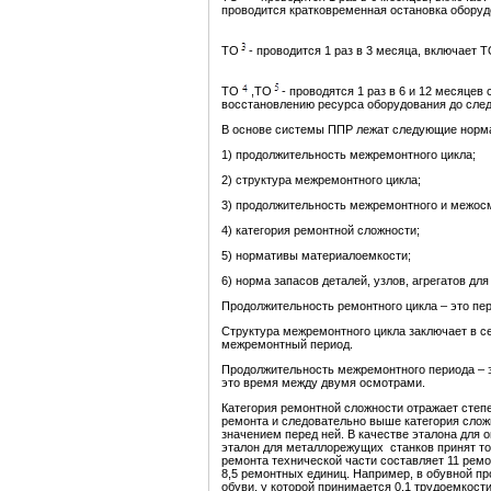
проводится кратковременная остановка оборуд
ТО
- проводится 1 раз в 3 месяца, включает 
ТО
,ТО
- проводятся 1 раз в 6 и 12 месяце
восстановлению ресурса оборудования до сле
В основе системы ППР лежат следующие норм
1) продолжительность межремонтного цикла;
2) структура межремонтного цикла;
3) продолжительность межремонтного и межосм
4) категория ремонтной сложности;
5) нормативы материалоемкости;
6) норма запасов деталей, узлов, агрегатов для
Продолжительность ремонтного цикла – это пе
Структура межремонтного цикла заключает в с
межремонтный период.
Продолжительность межремонтного периода – 
это время между двумя осмотрами.
Категория ремонтной сложности отражает степ
ремонта и следовательно выше категория слож
значением перед ней. В качестве эталона для
эталон для металлорежущих станков принят тока
ремонта технической части составляет 11 ремо
8,5 ремонтных единиц. Например, в обувной п
обуви, у которой принимается 0,1 трудоемкости