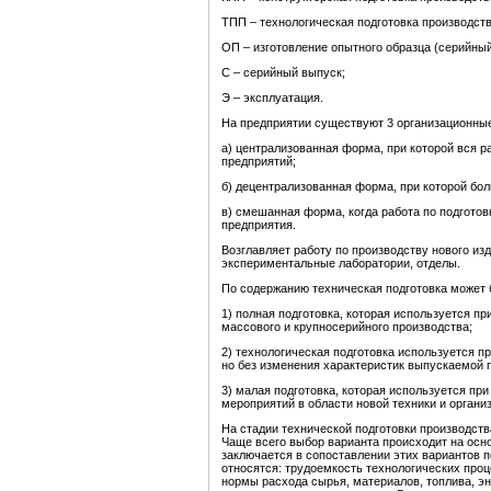
ТПП – технологическая подготовка производст
ОП – изготовление опытного образца (серийный
С – серийный выпуск;
Э – эксплуатация.
На предприятии существуют 3 организационны
а) централизованная форма, при которой вся р
предприятий;
б) децентрализованная форма, при которой бол
в) смешанная форма, когда работа по подгото
предприятия.
Возглавляет работу по производству нового из
экспериментальные лаборатории, отделы.
По содержанию техническая подготовка может 
1) полная подготовка, которая используется п
массового и крупносерийного производства;
2) технологическая подготовка используется п
но без изменения характеристик выпускаемой 
3) малая подготовка, которая используется пр
мероприятий в области новой техники и органи
На стадии технической подготовки производст
Чаще всего выбор варианта происходит на осн
заключается в сопоставлении этих вариантов 
относятся: трудоемкость технологических про
нормы расхода сырья, материалов, топлива, эн