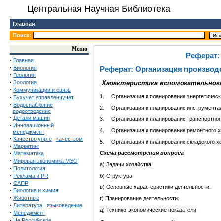
Центральная Научная Библиотека
Главная
Поиск:
Меню
Реферат:
·
Главная
·
Биология
Реферат: Организация производ
·
Геология
·
Характеристика вспомогательного
Зоология
·
Коммуникации и связь
1. Организация и планирование энергетическо
·
Бухучет управленчучет
·
Водоснабжение
2. Организация и планирование инструментал
водоотведение
·
Детали машин
3. Организация и планирование транспортног
·
Инновационный
4. Организация и планирование ремонтного х
менеджмент
·
Качество упр-е
качеством
5. Организация и планирование складского хо
·
Маркетинг
·
Схема рассмотрения вопроса.
Математика
·
Мировая экономика МЭО
а) Задачи хозяйства.
·
Политология
·
б) Структура.
Реклама и PR
·
САПР
в) Основные характеристики деятельности.
·
Биология и химия
·
Животные
г) Планирование деятельности.
·
Литература
языковедение
д) Технико-экономические показатели.
·
Менеджмент
·
Не Российское