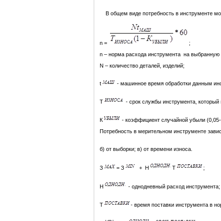
В общем виде потребность в инструменте мо
n =
;
n – норма расхода инструмента на выбранную е
N – количество деталей, изделий;
t
- машинное время обработки данным ин
T
- срок службы инструмента, который 
К
- коэффициент случайной убыли (0,05-
Потребность в мерительном инструменте завис
б) от выборки; в) от времени износа.
З
= З
+ Н
Т
;
Н
- однодневный расход инструмента;
Т
- время поставки инструмента в н