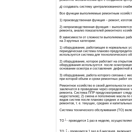
д) создавать систему централизованного сна
Все функции выполняемые ремонтным хозяйст
1) производственная функция – ремонт, изгото
2) непроизводственная функция – выполняется
ремонта, анализ показателей ремонтного хозяй
В зависимости от сложности выполняемых рабо
на 3 крупных категории:
1) оборудование, работающее в нормальных ус
периодическая система планово-предупредитель
используется система для технологического о
2) оборудование, которое работает на открытом
оборудования используется после осмотровая 
основании осмотра и составления дефектной в
3) оборудование, работа которого связана с 
при которой объем и сроки ремонтных работ оп
Ремонтное хозяйство в своей деятельности ос
заключатся в проведении через определенное
ремонта. Система ППР предусматривает следу
недостатков); 2) смена и пополнение масла по 
видов систем после планово средних и капита
ремонтов, т. е. текущих, средних и капитальных
Система технического обслуживания (ТО) вклю
ТО
- проводится 1 раз в неделю, осуществляе
ТО
- проводится 1 раз в 6 месяцев, включает