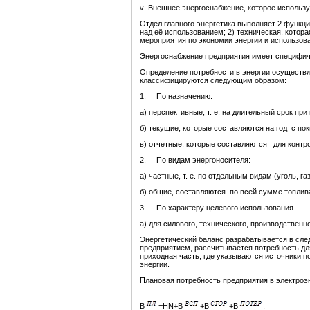
v Внешнее энергоснабжение, которое использу
Отдел главного энергетика выполняет 2 функци
над её использованием; 2) техническая, котор
мероприятия по экономии энергии и использов
Энергоснабжение предприятия имеет специфиче
Определение потребности в энергии осуществл
классифицируются следующим образом:
1. По назначению:
а) перспективные, т. е. на длительный срок пр
б) текущие, которые составляются на год с по
в) отчетные, которые составляются для контр
2. По видам энергоносителя:
а) частные, т. е. по отдельным видам (уголь, газ
б) общие, составляются по всей сумме топлив
3. По характеру целевого использования
а) для силового, технического, производственн
Энергетический баланс разрабатывается в след
предприятием, рассчитывается потребность дл
приходная часть, где указываются источники п
энергии.
Плановая потребность предприятия в электро
В
=НN+В
+В
+В
,