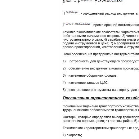
З
= Н
T
;
Н
- однодневный расход инструмента;
T
-время срочной поставки инс
Технико-экономические показатели, характери
собственными силами и со стороны; 2) численн
инструментального цеха; 4) заработная плата р
подачи инструментов в цеха; 7) мероприятия 
сроков проектирования, изготовления инструме
План обеспечения предприятия инструментами
1) потребность для действующего производст
2) обеспечение инструмента нового производс
3) изменение оборотных фондов;
4) изменение запасов ЦИС;
5) изготовление инструмента на сторону для 
Организация транспортного хозяй
Основными задачами транспортного хозяйства
труда, снижение себестоимости транспортных о
Факторы, которые определяют выбор транспортн
расстояние перемещения; 4) частота рейса; 5
Технические характеристики транспортных сре
1) скорость;