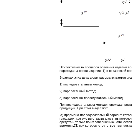
С
S
V
В
S
В
В
Эффективность процесса освоения изделий во
перехода на новое изделие: 1) с остановкой пр
В рамках этих двух форм рассматривается ряд
1) последовательный метод;
2) параллельный метод;
3) параллельно-последовательный метод.
При последовательном методе перехода произ
продукции. При этом выделяют:
а) прерывно-последовательный вариант, котор
площадях, где оно изготавливалось, выполняю
средств и только по их завершению начинаетс
времени ∆Т, при котором отсутствует выпуск ка