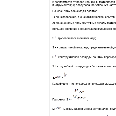
В зависимости от родов хранимых материалов 
инструментов; 4) оборудование запасных частей
По масштабу все склады делятся:
1) общезаводские, т. е. снабженческие, сбытов
2) общецеховые промежуточные склады матери
Большое значение в организации складского хо
S
- грузовой полезной площади;
S
- оперативной площади, предназначенной дл
S
- конструктивной площади, занятой перегор
S
- служебной площади для бытовых помещен
К
=
,
Коэффициент использования площади склада сос
При этом S
=
;
М
- максимальная масса материалов, подл