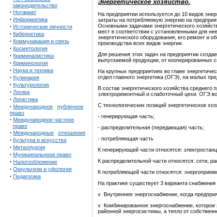
Энергетическое хозяйство.
законодательство
·
Нотариат
На предприятии используется до 10 видов энерги
·
Информатика
затраты на потребляемую энергию на предприят
·
Основными задачами энергетического хозяйств
Исторические личности
мест в соответствии с установленными для нее
·
Кибернетика
энергетического оборудования, его ремонт и 
·
Коммуникация и связь
производства всех видов энергии.
·
Косметология
Для решения этих задач на предприятии создае
·
Криминалистика
выпускаемой продукции, от кооперированных с
·
Криминология
·
Наука и техника
На крупных предприятиях во главе энергетичес
·
отдел главного энергетика (ОГЭ), на малых пр
Кулинария
·
Культурология
В состав энергетического хозяйства среднего п
·
Логика
электроремонтный и слаботочный цехи. ОГЭ во
·
Логистика
С технологических позиций энергетическое хоз
·
Международное
публичное
право
- генерирующая часть;
·
Международное частное
право
- распределительная (передающая) часть;
·
Международные
отношения
- потребляющая часть
·
Культура и искусства
·
Металлургия
К генерирующей части относятся: электростанц
·
Муниципальноое право
·
К распределительной части относятся: сети, 
Налогообложение
·
Оккультизм и уфология
К потребляющей части относятся: энергоприем
·
Педагогика
На практике существует 3 варианта снабжения 
v Внутреннее энергоснабжение, когда предприя
v Комбинированное энергоснабжение, которое 
районной энергосистемы, а тепло от собствен