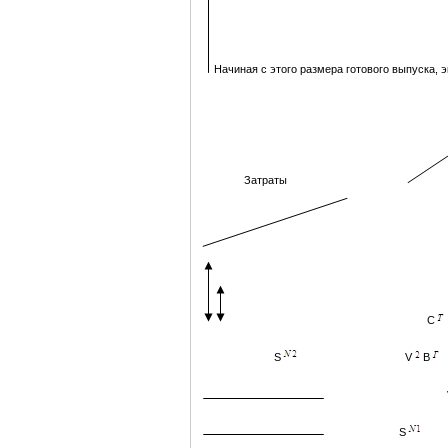
Начиная с этого размера готового выпуска, 
Затраты
С
S
V
В
S