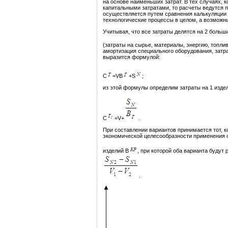
на основе наименьших затрат. В тех случаях, 
капитальными затратами, то расчеты ведутся 
осуществляется путем сравнения калькуляции
технологические процессы в целом, а возможн
Учитывая, что все затраты делятся на 2 больш
(затраты на сырье, материалы, энергию, топливо
амортизация специального оборудования, затра
выразится формулой:
С
=VВ
+S
;
из этой формулы определим затраты на 1 изде
С
=V+
.
При составлении вариантов принимается тот, 
экономической целесообразности применения о
изделий В
, при которой оба варианта будут
.