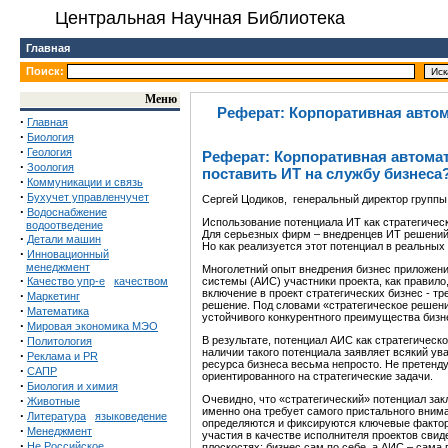
Центральная Научная Библиотека
Главная
Поиск:
Меню
Реферат: Корпоративная автом
·
Главная
·
Биология
·
Геология
Реферат: Корпоративная автомат
·
Зоология
поставить ИТ на службу бизнеса
·
Коммуникации и связь
·
Бухучет управленчучет
Сергей Цодиков, генеральный директор групп
·
Водоснабжение
Использование потенциала ИТ как стратегическо
водоотведение
Для серьезных фирм – внедренцев ИТ решений
·
Детали машин
Но как реализуется этот потенциал в реальных
·
Инновационный
менеджмент
Многолетний опыт внедрения бизнес приложени
·
Качество упр-е
качеством
системы (АИС) участники проекта, как правило
включение в проект стратегических бизнес - т
·
Маркетинг
решение. Под словами «стратегическое решен
·
Математика
устойчивого конкурентного преимущества бизне
·
Мировая экономика МЭО
·
В результате, потенциал АИС как стратегическо
Политология
наличии такого потенциала заявляет всякий у
·
Реклама и PR
ресурса бизнеса весьма непросто. Не претенд
·
САПР
ориентированного на стратегические задачи.
·
Биология и химия
·
Очевидно, что «стратегический» потенциал зак
Животные
именно она требует самого пристального вниман
·
Литература
языковедение
определяются и фиксируются ключевые факторы 
·
Менеджмент
участия в качестве исполнителя проектов свид
·
Не Российское
плоскостях: бизнес сам по себе, а АИС – сама 