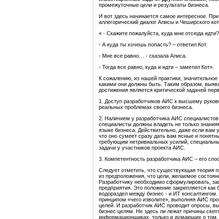
промежуточные цели и результаты бизнеса.
И вот здесь начинается самое интересное. При
аллегорический диалог Алисы и Чеширского кот
« - Скажите пожалуйста, куда мне отсюда идти?
- А куда ты хочешь попасть? – ответил Кот.
- Мне все равно… - сказала Алиса.
- Тогда все равно, куда и идти – заметил Кот».
К сожалению, из нашей практики, значительное
какими они должны быть. Таким образом, выявл
достижения является критической задачей перв
1. Доступ разработчиков АИС к высшему руково
реальных проблемах своего бизнеса.
2. Наличием у разработчика АИС специалистов,
специалисты должны владеть не только знаниям
языке бизнеса. Действительно, даже если вам у
что оно сумеет сразу дать вам ясные и понят
требующим нетривиальных усилий, специальны
задачи у участников проекта АИС.
3. Компетентность разработчика АИС – его спо
Следует отметить, что существующая теория п
из предположения, что цели, желаемое состояни
Разработчику необходимо сформулировать, заф
предприятия. Это положение закрепляется как 
водораздел между бизнес - и ИТ консалтингом. 
принципом «чего изволите», выполняя АИС прое
целей. И разработчик АИС проводит опросы, вы
бизнес целям. Не здесь ли лежат причины ске
информационщиках, только и думающих о том,