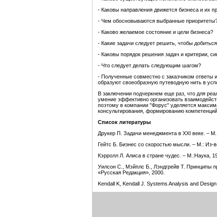
- Каковы направления движется бизнеса и их п
- Чем обосновываются выбранные приоритеты
- Каково желаемое состояние и цели бизнеса?
- Какие задачи следует решить, чтобы добитьс
- Каковы порядок решения задач и критерии, с
- Что следует делать следующим шагом?
- Полученные совместно с заказчиком ответы и
образуют своеобразную путеводную нить в ус
В заключении подчеркнем еще раз, что для реа
умение эффективно организовать взаимодейств
поэтому в компании "Форус" уделяется максим
консультирования, формированию компетенций в
Список литературы
Друкер П. Задачи менеджмента в ХХI веке. – М
Гейтс Б. Бизнес со скоростью мысли. – М.: Из
Кэрролл Л. Алиса в стране чудес. – М.:Наука, 1
Уилсон С., Мэйплс Б., Лэндгрейв Т. Принципы 
«Русская Редакция», 2000.
Kendall K, Kendall J. Systems Analysis and Design.