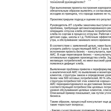
технологий руководителях?
При выполнении проекта построения корпорати
обязательным образом выявлять и согласовыва
исходим из принципа, что гораздо важнее не то
Проиллюстрируем подход и оценим его результ
Руководитель ИТ службы заказчика выступил и
проблема, требующая автоматизированного ре
операциях отпуска хлеба оптовым потребителям
хлеба по сортам в процессе отгрузки. Работая
детские сады, школы и т.д. Побочным эффекто
утра, а обслуживание занимало много времени.
В соответствие с заявленной целью, нами был
ускорить работу существующей АИС в 3 раза. 
исполнения проекта бизнес – консультанта, пр
АИС. В ходе переговоров бизнес – консультант
оптимальных издержек производства хлеба. За
желающих потребителей, но имел высокий урове
появлялся дефицит хлеба.
Выявленная проблема привела к переформулиро
а аналитической АИС по выявлению и монитори
клиентов, структуры заказа и определение уро
более чем 500 оптовых потребителей, 80 % объ
структура потребностей этих клиентов хорошо 
АИС переориентировался на достижение бизнес
соответствующей потребностям целевых потреб
уровня обслуживания целевых клиентов, списо
Описанный пример показывает, как путем уточ
бизнеса.
Таким образом, процессный консультант еще д
такие «простые» вопросы:
- Каково существующее положение бизнеса зак