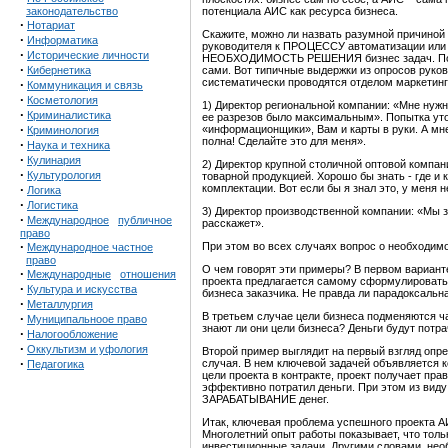
законодательство
потенциала АИС как ресурса бизнеса.
·
Нотариат
Скажите, можно ли назвать разумной причиной
·
Информатика
руководителя к ПРОЦЕССУ автоматизации или к
·
Исторические личности
НЕОБХОДИМОСТЬ РЕШЕНИЯ бизнес задач. Понима
·
Кибернетика
сами. Вот типичные выдержки из опросов руко
систематически проводятся отделом маркетинг
·
Коммуникация и связь
·
Косметология
1) Директор региональной компании: «Мне нуж
·
Криминалистика
ее разрезов было максимальным». Попытка уто
·
«информационщики», Вам и карты в руки. А мн
Криминология
полна! Сделайте это для меня».
·
Наука и техника
·
Кулинария
2) Директор крупной столичной оптовой компан
·
Культурология
товарной продукцией. Хорошо бы знать - где и к
·
комплектации. Вот если бы я знал это, у меня 
Логика
·
Логистика
3) Директор производственной компании: «Мы з
·
Международное
публичное
расскажет».
право
·
При этом во всех случаях вопрос о необход
Международное частное
право
О чем говорят эти примеры? В первом вариан
·
Международные
отношения
проекта предлагается самому сформулировать 
·
Культура и искусства
бизнеса заказчика. Не правда ли парадоксальн
·
Металлургия
В третьем случае цели бизнеса подменяются 
·
Муниципальноое право
знают ли они цели бизнеса? Деньги будут потр
·
Налогообложение
·
Оккультизм и уфология
Второй пример выглядит на первый взгляд опре
·
случая. В нем ключевой задачей объявляется к
Педагогика
цели проекта в контракте, проект получает пр
эффективно потратил деньги. При этом из виду
ЗАРАБАТЫВАНИЕ денег.
Итак, ключевая проблема успешного проекта АИС
Многолетний опыт работы показывает, что тол
инвестиционные задачи. Другими словами, нео