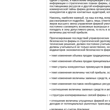
одной стороны, и накопление информации о во
информации о стратегических планах фирмы, о
поставщиками ресурсов и другой конфиден­ци
коммерческой тайны фирма должна орга­низова
конкурентов и других контактных ауди­торий, 
Наконец, наиболее важный, на наш взгляд, воп
рассматривается подробно. Здесь лишь отмет
жеров высшего звена управления фирмой умело
постоянно соизмерять возможные выигрыши и по
попадать в зону допустимого риска, то есть в 
величины расчетной прибыли.
Прогнозирование последствий управленческих 
безопасности фирмы в стратегической (долгов
тегические решения, должен постоянно учитыва
должны учитываться не только качественно, но 
индикаторов экономической безопасности фирм
• темп изменения объема продаж традиционных
• темп изменения объема продаж принципиальн
• темп утраты конкурентных преимуществ фирм
• темп изменения величины чистой прибыли, о
• темп изменения величины заемных средств, 
• темп изменения поставок необходимых ресур
• соотношение величины заемных средств и а
• структура кооперированных связей фирмы с 
• отношение величины упущенных фирмой из-за
доходов от потенциальных рыночных транс­акц
• величина «z-счета» Альтмана;