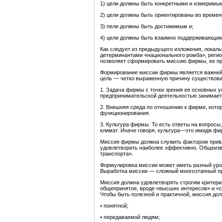
1) цели должны быть конкретными и измеримы
2) цели должны быть ориентированы во времени
3) пели должны быть достижимым и;
4) цели должны быть взаимно поддерживающим
Как следует из предыдущего изложения, локаль
детерминантами «национального ромба», реги
позволяет сформировать миссию фирмы, ее про
Формирование миссии фирмы является важнейш
цель — четко выраженную причину существов
1. Задача фирмы с точки зрения ее основных ус
предпринимательской деятельностью занимае
2. Внешняя среда по отношению к фирме, кото
функционирования.
3. Культура фирмы. То есть ответы на вопросы,
климат. Иначе говоря, культура—это имидж фи
Миссия фирмы должна служить фактором привле
удовлетворить наиболее эффективно. Общеизв
транспорта».
Формулировка миссии может иметь разный уров
Выработка миссии — сложный многоэтапный п
Миссия должна удовлетворять строгим критерия
общепринятое, вроде «высших интересов» и «св
Чтобы быть полезной и практичной, миссия дол
• понятной;
• передаваемой людям;