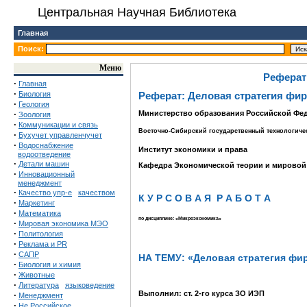
Центральная Научная Библиотека
Главная
Поиск:
Меню
Реферат
·
Главная
·
Биология
Реферат: Деловая стратегия фи
·
Геология
·
Министерство образования Российской Фе
Зоология
·
Коммуникации и связь
Восточно-Сибирский государственный технологиче
·
Бухучет управленчучет
·
Водоснабжение
Институт экономики и права
водоотведение
·
Детали машин
Кафедра Экономической теории и мировой
·
Инновационный
менеджмент
·
Качество упр-е
качеством
К У Р С О В А Я Р А Б О Т А
·
Маркетинг
·
Математика
по дисциплине: «Микроэкономика»
·
Мировая экономика МЭО
·
Политология
·
Реклама и PR
·
САПР
НА ТЕМУ: «Деловая стратегия фи
·
Биология и химия
·
Животные
·
Литература
языковедение
Выполнил: ст. 2-го курса ЗО ИЭП
·
Менеджмент
·
Не Российское