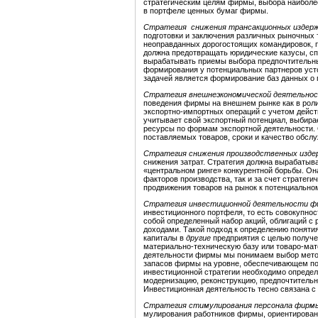
стратегическим целям фирмы, выбора наиболе
в портфеле ценных бумаг фирмы.
Стратегия снижения
трансакционных издерж
подготовки и заключения различных рыночных тр
неоправданных дорогостоящих командировок, п
должна предотвращать юридические казусы, с
вырабатывать приемы выбора предпочтительны
формирования у потенциальных партнеров усто
задачей является формирование баз данных о 
Стратегия внешнеэкономической деятельно
поведения фирмы на внешнем рынке как в роли 
экспортно-импортных операций с учетом действ
учитывает свой экспортный потенциал, выби­ра
ресурсы по формам экспортной деятельности. О
поставляемых товаров, сроки и качество обсл
Стратегия снижения производственных изде
снижения затрат. Стратегия должна вырабатыва
«центральном ринге» конкурентной борьбы. Он
факторов производства, так и за счет стратеги
продвижения товаров на рынок к потенциальном
Стратегия инвестиционной деятельности ф
инвестиционного портфеля, то есть совокупно
собой определенный набор акций, облигаций с 
доходами. Такой подход к определению поняти
капиталы в
другие
предприятия с целью полу­ч
материально-техническую базу или товаро-мат
деятельности фирмы мы понимаем выбор метод
запасов фирмы на уровне, обеспечивающем пос
инвестиционной стратегии необходимо определ
модернизацию, реконструк­цию, предпочтительн
Инвестиционная дея­тельность тесно связана с
Стратегия стимулирования персонала фирм
мулирования работников фирмы, ориентирован