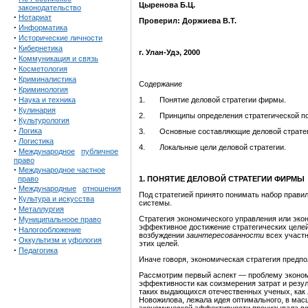
Цыренова Б.Ц.
законодательство
·
Нотариат
Проверил: Доржиева В.Т.
·
Информатика
·
Исторические личности
·
Кибернетика
г. Улан-Удэ, 2000
·
Коммуникация и связь
·
Косметология
·
Криминалистика
Содержание
·
Криминология
·
1. Понятие деловой стратегии фирмы.
Наука и техника
·
Кулинария
2. Принципы определения стратегической по
·
Культурология
·
Логика
3. Основные составляющие деловой стратег
·
Логистика
4. Локальные цели деловой стратегии.
·
Международное
публичное
право
·
Международное частное
1. ПОНЯТИЕ ДЕЛОВОЙ СТРАТЕГИИ ФИРМЫ
право
·
Международные
отношения
Под стратегией принято понимать набор прави
·
Культура и искусства
системы.
·
Металлургия
·
Стратегия экономического управления или эко
Муниципальноое право
эффективное достижение стратегических целей
·
Налогообложение
возбуждении
заинтересованности
всех участн
·
Оккультизм и уфология
этих целей.
·
Педагогика
Иначе говоря, экономическая стратегия предп
Рассмотрим первый аспект — проблему эконом
эффективности как соизмерения затрат и резу
таких выдающихся отечественных ученых, как Л.
Новожилова, лежала идея оптимального, в мас
экономической эффективности пронизывала все