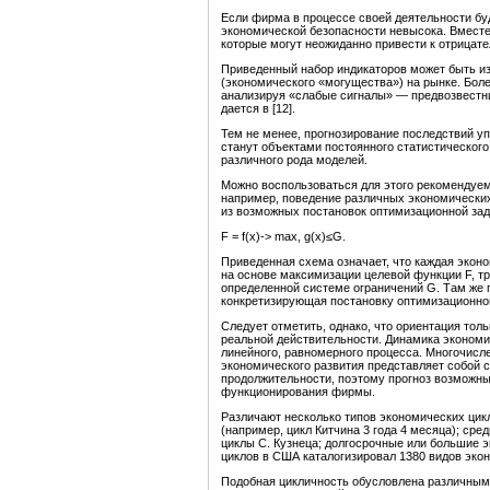
Если фирма в процессе своей деятельности буд
экономической безопасности невысока. Вместе
которые могут неожиданно привести к отрица
Приведенный набор индикаторов может быть из
(экономического «могущества») на рынке. Боле
анализируя «слабые сигналы» — предвозвестни
дается в [12].
Тем не менее, прогнозирование последствий у
станут объектами постоянного статистического
различного рода моделей.
Можно воспользоваться для этого рекомендуе
например, поведение различных экономических
из возможных постановок оптимизационной за­д
F = f(x)-> max, g(x)≤G.
Приведенная схема означает, что каждая экон
на основе максимизации целевой функции F, т
определенной системе ограничений G. Там же п
конкретизирующая постановку опти­мизационно
Следует отметить, однако, что ориентация тол
реальной действительности. Динамика экономич
линейного, равномерного процесса. Многочисл
экономического развития представляет собой 
продолжительности, поэтому прогноз возможны
функционирования фирмы.
Различают несколько типов экономических цикл
(например, цикл Китчина 3 года 4 месяца); ср
циклы С. Кузнеца; долгосрочные или большие 
циклов в США каталогизировал 1380 видов экон
Подобная цикличность обусловлена различными