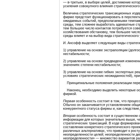
— в-третьих, в выборе целей, достижение кот
усиления совокупного влияния стратегическог
Величина стратегических трансакционных изде
фирме предстоит функционировать в перспекти
ожидаемых событий, предполагаемыми темпами 
среды, тем сложнее выработать адекватные ст
тем большее число контактов потребу­ется сов
хозяйствования обстановку, тем боль­шее числ
среды влияет и на выбор вида стра­тегического
И. Ансофф выделяет следующие виды стратегич
1) управление на основе экстраполяции (долг
нестабильности;
2) управление на основе предвидения изменен
значениях степени нестабильности;
3) управление на основе гибких экспертных ре
условиях стратегических неожиданностей), п
Принципиальные положения реализации переч
Наконец, необходимо выделить некоторые особ
фирмой.
Первая
особенность состоит в том, что процес
Обычно он заканчивается установлением общих
конкурентного статуса фирмы и, как следстви
Вторая
особенность состоит в существенном о
информации для которых значительно выше, ч
стратегических трансакций. В ходе формирован
составлении конкретного стратегического прое
различных альтернативах, что приводит к рост
неопределенности целей; неопределенности дей
неопределенности» — множество ва­риантов ра