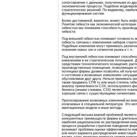
сопоставление с данны­ми, полученными из др
экономические про­цессы. Подобное моделиров
стратегических решений. По-видимому, наибол
функционирования систем.
Более достоверной, вероятно, может быть инфо
Понятие гибкости как экономической категории 
гибкостью мы понимаем способность производс
гибкости.
Под внешней гибкостью понимают готовность 
гибкость связана с изменением наборов страт
Подобные изменения могут принимать различн
освоение новых зон и сегментов рынка и т. п.
Под внутренней гибкостью понимают способност
изменениям в ее стратегическом потенциале. 
средствами технологического оснащения; расп
производственные помещения, позволяющие из­
потенциал фирмы должен позволять ей полу­ча
о состоянии и возможных изменениях ситуации 
обусловливая друг друга. Нельзя прини­мать 
также придавать СПФ ту или иную степень гибк
анализу приемлемости СЗХ, используемого фирм
бизнеса (иными словами, СЗХ) является «свя
хорошие связи с существующими сегментами.
Прогнозирование возможных изменений во внеш
излагаемых в специальной литературе. Это ме
имитационные модели и иные методы.
Следующей весьма важной проблемой являет
конкурентных преимуществ фирмы в длительной
наиболее рациональном их распределении межд
процессе разработки стратегии поведения фир­
возникает проблема оценки эффективности инв
или иного варианта распределения ин­вестиций
взгляд, стать величина прироста уров­ня конк