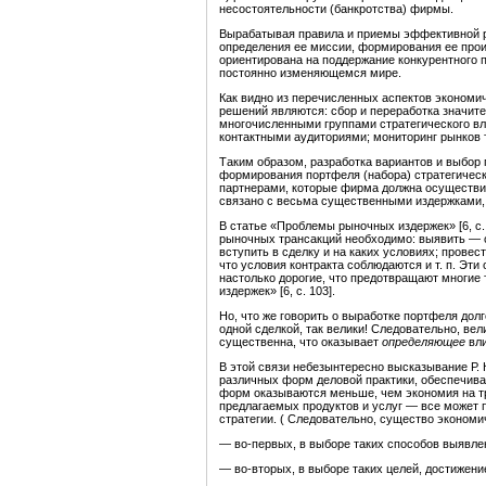
несостоятельности (банкротства) фирмы.
Вырабатывая правила и приемы эффективной р
определения ее миссии, формирования ее прои
ориентирована на поддержание конкурентного 
постоянно изменяющемся мире.
Как видно из перечисленных аспектов экономи
решений являются: сбор и переработка значит
многочисленными группами стратегического вл
контактными аудиториями; мониторинг рынков т
Таким образом, разработка вариантов и выбор 
формирования портфеля (набора) стратегически
партнерами, которые фирма должна осуществит
связано с весьма существенными издержками, 
В статье «Проблемы рыночных издержек» [6, с.
рыночных трансакций необходимо: выявить — с
вступить в сделку и на каких условиях; провес
что условия контракта соблюдаются и т. п. Эти
настолько дорогие, что предотвращают многие 
издержек» [6, с. 103].
Но, что же говорить о выработке портфеля дол
одной сделкой, так велики! Следовательно, ве
существенна, что оказывает
определяющее
вли
В этой связи небезынтересно высказывание Р. 
различных форм деловой практики, обеспечиваю
форм оказываются меньше, чем экономия на тра
предлагаемых продуктов и услуг — все может п
стратегии. ( Следовательно, существо экономи
— во-первых, в выборе таких способов выявлен
— во-вторых, в выборе таких целей, достижен