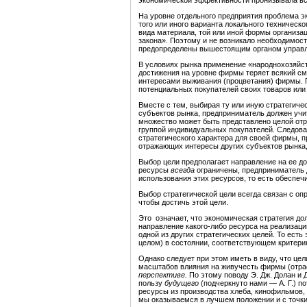
На уровне отдельного предприятия проблема э
того или иного варианта локального техническо
вида материала, той или иной формы органи­зац
закона». Поэтому и не возникало необходимос
предопределены вышесто­ящим органом управл
В условиях рынка применение «народнохозяйст
достижения на уровне фирмы теряет всякий см
интересами выживания (процветания) фирмы. П
потенциальных покупателей своих товаров или 
Вместе с тем, выбирая ту или иную стратегич
субъектов рынка, предприниматель должен учи
множество может быть представлено целой отр
группой индивидуальных покупателей. Следоват
стратегического характера для своей фирмы, п
отражающих интересы других субъектов рынка,
Выбор цели предполагает направление на ее д
ресурсы
всегда
ограничены, предприниматель 
использования этих ресурсов, то есть обеспеч
Выбор стратегической цели всегда связан с о
чтобы достичь этой цели.
Это означает, что экономическая стратегия до
направление какого-либо ресурса на реализаци
одной из других стратегических целей. То ест
целом) в состоянии, соответствующем критер
Однако следует при этом иметь в виду, что це
масштабов влияния на живучесть фирмы (отрас
перспективе.
По этому поводу Э. Дж. Долан и 
пользу
будущего
(подчеркнуто нами — А. Г.) п
ресурсы из производства хлеба, кинофильмов,
мы оказываемся в лучшем положении и с точки 