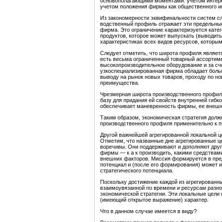
основополагающими моментами: учетом интересо
учетом положения фирмы как общественного инс
Из закономерности эквифинальности систем с
водственный профиль отражает эти предельные 
фирма. Это ограничение характеризуется кате
продуктов, которое может выпускать (выводить
характеристиках всех видов ресурсов, которы
Следует отметить, что широта профиля являетс
есть весьма ограниченный товарный ассортиме
высокопроизводительное оборудование и за сч
узкоспециализированная фирма обладает боль
выводу на рынок новых товаров, проходу по н
преимущества.
Чрезмерная широта производственного профиля
базу для придания ей свойств внутренней гибк
обеспечивает маневренность фирмы, ее внешн
Таким образом, экономическая стратегия долж
производственного профиля применительно к 
Другой важнейшей агрегированной локальной ц
Отметим, что названные дне агрегированные ц
воречивы. Они поддерживают и дополняют друг
фирмы — к а к производить, какими средствами
внешних факторов. Миссия формируется в пре
потенциал и (после его формирования) может и
стратегического потенциала.
Поскольку достижение каждой из агрегированны
взаимоувязанной по времени и ресурсам разно
экономической стратегии. Эти локальные цели
(имеющий открытое выражение) характер.
Что в данном случае имеется в виду?