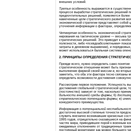
внешних условий.
Третья
особенность выражается в существен
процессе выработки стратегических решений п
предпочтительных решений, появляется более п
намеченные цели стратегического развития мог
экономической стратегии представляет собой ц
уточнения информации о факторах, опреде­ляю
Четвертая
особенность экономической стратег
нирования на тактическом уровне — весьма тр
стратегических решений. Это приводит к необ
полезности, либо «псевдоабсолютными» показа
затраты в денежном выражении), и порядковых,
может использоваться балльная система опено
2. ПРИНЦИПЫ ОПРЕДЕЛЕНИЯ СТРАТЕГИЧ
Прежде всего, нужно определить само понятие 
стратегическом отношении может быть призна
выполнение фирмой своей миссии и, во-вторых
заметить, что оба эти фактора тесно связаны 
определить возможности достижения совокупно
Рассмотрим первое положение. Успешность вы
достижения глобальной стратегической цели, 
(постоянство) зависит or тою, насколько прин
бильности внешней среды фирмы;
6)
достигн
стратегического потенциала фирмы;
в)
инве
конкурентного преиму­щества.
Информация о
потенциальной нестабильност
достаточно высокой степенью точности предс
служить внезапно возникавшие кризисные сос
199S годов, отрицательно сказавшиеся на фи­
частях мира, приводившее порой к военным к
ожидаемых отклонениях от тра­диционных трае
постоянный мониторинг как можно большего чи