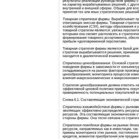
результаты реализации руководством фирмы стр
на характер вырабатываемых решений, с друго
внутренней и внешней сферах. Общим для все
принятия тех или иных стратегических решений
Товарная стратегия фирмы.
Вырабатывает пра
отвечающих миссии фирмы. Товарная стратегия
хозяйствования (СЗХ), методы образования и
товарной стратегии являются: увязка перспек
которыми она сможет располагать в стратегиче
формирования товарного ассортимента, обесп
прибыли «долговременной перспективе.
Товарная стратегия фирмы является базой для 
стратегии вырабатываются решения, принимаем
находится в диалектической взаимосвязи.
Стратегии ценообразования.
Основой стратег
поведения фирмы в зависимости от конъюнктуры
складывающихся на рынках факторов производс
ценообразования; мониторинга процессов измен
влияния макроэкономических и микроэко­номи
Стратегия ценообразования должна ответить на
эффективной ценовой политики привлечь покуп
приверженность потенциальных покупателей м
Схема 6.1. Составляющие экономической стра
Стратегии взаимодействия фирмы с рынками 
зволяющих эффективно распределять ресурсы 
ресурсов. Эта составляющая экономическом ст
стороны фирмы. Она тесно связана со стратеги
Стратегия поведения фирмы на рынках денег,
ресурсов, направляемых как в инвестиции, так
приемы мониторинга этих рынков, постоянного
кредитов, моментов приобретения или продажи