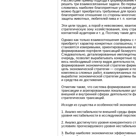
Рассмотрим пример подхода к формированию м
решить три взаимосвязанные задачи. Во-первых
сложились наиболее благоприятные условия д
можно будет приобретать требуемые для произв
благоприятное отношение со стороны многочисл
защиты животных, любителей пива и т. п. конт
Эти цели трудно, а порой и невозможно, квант
стратегическую зону хозяйствования, зону стр
контактной аудитории и т. д. Поэтому такие д
Однако как только взаимоотношения фирмы с п
приобретут характер конкретных
соглашении,
т
становятся измеримыми, ориентированными во 
формированию портфеля трансакций базируетс
Следовательно, детализированные имплицитны
очередь, позволит вырабатывать конкретные пр
весь необходимый спектр видов деятельности,
формирования экономической стратегии фирмы и
цель экономической стратегии — создание и п
комплекса сложных работ, взаимоувя­занных по
выработке экономической страте­гии должны б
и средства их дости­жения.
Отметим также, что система формирования эко
трансакции и агрегированными локальными цел
внешней и внутренней сферах деятельности фир
стратегических трансакций.
Исходя из существа и особенностей экономиче
1. Анализ нестабильности внешней среды фирм
уровня нестабильности в исследуемой перспек
2. Анализ достигнутого уровня конкурентного 
условиях прогнозируемого уровня нестабильн
3. Выбор наиболее экономически эффективных с