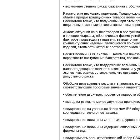
• возможная степень риска, связанная с обслу
Рассмотрим несколько примеров. Предположим,
объема продаж традиционных товаров величино
Рассчитано также, что полученный при этом п
социальные, экономические и технические про
Анализ ситуации на рынке товаров в обслужив
в течение квартала, обеспечивает фирме устой
факторов производства привел к выводу о том
комплектующих изделий, являющегося по су­ще
изделия, стоимость которых составляет около
Расчет величины «z-счета» Е. Альтмана показа
вероятности наступления банкротства, поскол
Рассчитано также, что поддержание величины 
валового дохода позволяет снизить величину 
экспертных оценок установлено, что ситуацию
допустимого риска.
Обобщив приведенные результаты анализа, мож
соответствующие пороговые значения индикато
• обеспечение двух-трех процентов прироста о
• вывод на рынок не менее двух-трех принципи
• поддержание на уровне не более чем 5% общ
кооперации от одного поставщика;
• поддержание величины «z-счета» на уровне
н
• поддержание величины издержек, связанных 
фирмы за год.
• поддерживать весь стратегический набор СЗХ