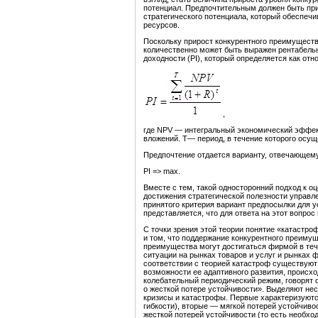
потенциал. Предпочтительным должен быть при
стратегического потенциала, который обеспе­ч
ресурсов.
Поскольку прирост конкурентного преимуществ
количественно может быть выражен рентабельно
доходности (PI), который определяется как от
,
где NPV — интегральный экономический эффект
вложений. Т— период, в течение которого осу
Предпочтение отдается варианту, отвечающем
PI => max.
Вместе с тем, такой односторонний подход к о
достижения стратегической полезности управле
принятого критерия вариант предпосылки для
представляется, что для ответа на этот вопрос
С точки зрения этой теории понятие «катастро
и том, что поддержание конкурентного пре­иму
преимущества могут достигаться фир­мой в те
ситуации на рынках товаров и услуг и рынках 
соответствии с теорией ката­строф существу
возможности ее адаптивного разви­тия, происх
колебательный периодический режим, говорят 
о жесткой потере устойчиво­сти». Выделяют нес
кризисы и ката­строфы. Первые характеризуют
гибкости), вто­рые — мягкой потерей устойчив
жесткой по­терей устойчивости (то есть необх