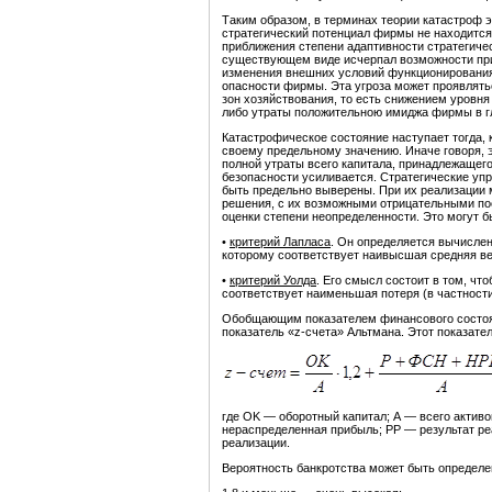
Таким образом, в терминах теории катастроф 
стратегический потенциал фирмы не находится 
приближения степени адаптивности стратегичес
существующем виде исчерпал возможности прис
изменения внешних условий функционирования 
опасности фирмы. Эта угроза может проявлят
зон хозяйствования, то есть снижением уровн
либо утраты положительною имиджа фирмы в гла
Катастрофическое состояние наступает тогда, 
своему предельному значению. Иначе говоря, 
полной утраты всего капитала, принадлежащег
безопасности усиливается. Стратегические упр
быть предельно выверены. При их реализации 
решения, с их возможными отрицательными пос
оценки степени неопределенности. Это могут б
•
критерий Лапласа
. Он определяется вычисле
которому соответствует наивысшая средняя ве
•
критерий Уолда
. Его смысл состоит в том, ч
соответствует наименьшая потеря (в частност
Обобщающим показателем финансового состоян
показатель «z-счета» Альтмана. Этот показате
где OK — оборотный капитал; А — всего акти
нерас­пределенная прибыль; РР — результат р
реализации.
Вероятность банкротства может быть определе