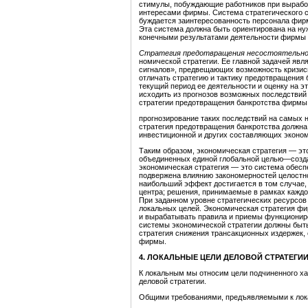
стимулы, побуждающие работников при вырабо
интересами фирмы. Система стратегического с
буждается заинтересованность персонала фир
Эта система должна быть ориентирована на ну
конечными результатами деятельности фирмы п
Стратегия предотвращения несостоятельно
номической стратегии. Ее главной задачей яв
сигналов», предвещающих возможность кризисн
отличать стратегию и тактику предотвращения
текущий период ее деятельности и оценку на э
исходить из прогнозов возможных последстви
стратегии предотвращения банкротства фирмы
прогнозирование таких последствий на самых
стратегия предотвращения банкротства должна
инвестиционной и других составляющих эконом
Таким образом, экономическая стратегия — э
объединенных единой глобальной целью—созда
экономическая стратегия — это система обесп
подвержена влиянию закономерностей целостнос
наибольший эффект достигается в том случае,
центра; решения, принимаемые в рамках каждо
При заданном уровне стратегических ресурсо
локальных целей. Экономическая стратегия фи
и вырабатывать правила и приемы функциони
системы экономической стратегии должны быть
стратегия снижения трансакционных издержек,
фирмы.
4. ЛОКАЛЬНЫЕ ЦЕЛИ ДЕЛОВОЙ СТРАТЕГИ
К локальным мы относим цели подчиненного хар
деловой стратегии.
Общими требованиями, предъявляемыми к лок