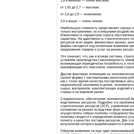
1,8 и меньше — очень высокая;
от 1,81 до 2,7 — высокая;
от 2,8 до 2,9 — возможная;
3,0 и выше — очень низкая.
Наибольшую сложность представляет
оценка 
только внутренними, но и внешними воздействи
Изменчивость параметров спроса обусловлена к
характера. На адаптивность стратегического 
ресурсов всех видов, финансовых рынках, рын­к
фирмы находится под косвенным влиянием пре
предложения товаров и услуг на рынках ре­сурс
Это означает, что, как и всякая система, стр
условиям производства (закономерность эквиф
возникающая периодически потребность в техн
квалификации его персонала, изменении страте
Другим фактором, влияющим на экономическу
связей фирмы с наставниками различного род
как с точки зрения качества поставляемых ресу
национальной экономики в целом, экономическа
сырья, материалов, комплектующих изделий и 
страны и на мировом рынке.
Следовательно, обеспечение экономической бе
водственных ресурсов. Подробно эта проблема
стратегических ресурсов (ЗСР), управление к
положения на рынках вследствие форс-мажорны
осуществлять гибкую политику сотрудничества 
политика сводится к определению момента уход
полноту и качество поставок ресурсов. Для эт
результатам которого вырабатываются и реали
Обратим внимание на еще один немаловажный 