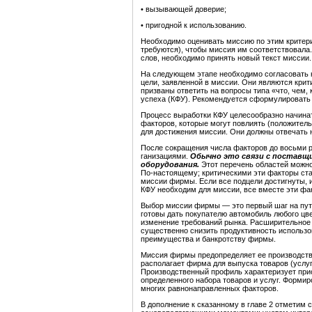
• вызывающей доверие;
• пригодной к использованию.
Необходимо оценивать миссию по этим критери
требуются), чтобы миссия им соответствовала.
слов, необходимо принять новый текст миссии.
На следующем этапе необходимо согласовать н
цели, заявленной в миссии. Они являются кри
призваны ответить на вопросы типа «что, чем,
успеха (КФУ). Рекомендуется сформулировать 
Процесс выработки КФУ целесообразно начинат
факторов, которые могут повлиять (положитель
для достижения миссии. Они должны отвечать н
После сокращения числа факторов до восьми р
ганизациями.
Обычно это связи с поставщи
оборудования.
Этот перечень областей можно
По-настоящему; критическими эти факторы стан
миссии фирмы. Если все подцели достигнуты, 
КФУ необходим для миссии, все вместе эти фа
Выбор миссии фирмы — это первый шаг на пути
готовы дать покупателю автомобиль любого цве
изменение требований рынка. Расшири­тельное
существенно снизить продуктивность использо
преимущества и банкротству фирмы.
Миссия фирмы предопределяет ее производстве
располагает фирма для выпуска товаров (услу
Производственный профиль характеризует прис
определенного набора товаров и услуг. Форми
многих равнонаправленных факторов.
В дополнение к сказанному в главе 2 отметим