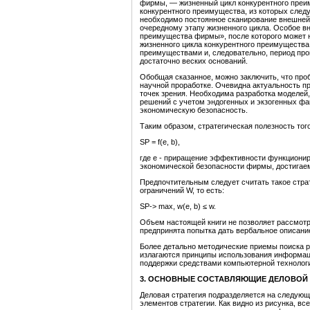
фирмы, — жизненный цикл конкурентного преи
конкурентного преимущества, из которых след
необходимо постоянное сканирование внешней 
очередному этапу жизненного цикла. Особое в
преимущества фирмы», после ко­торого может н
жизненного цикла конкурентного пре­имущества
преимуществами и, следователь­но, период пр
достаточно веских оснований.
Обобщая сказанное, можно заключить, что про
научной проработке. Очевидна актуальность пр
точек зрения. Необходима разработка моделей,
решений с учетом эндогенных и экзогенных ф
экономическую безопасность.
Таким образом, стратегическая полезность тог
SP = f(е, b),
где е - приращение эффективности функционир
эко­номической безопасности фирмы, достигаем
Предпочтительным следует считать такое стра
ограничений W, то есть:
SP-> max, w(e, b) ≤ w.
Объем настоящей книги не позволяет рассмотр
предпринята попытка дать вербальное описани
Более детально методические приемы поиска ра
излагаются принципы использования информац
поддержки средствами компьютерной технолог
3. ОСНОВНЫЕ СОСТАВЛЯЮЩИЕ ДЕЛОВОЙ 
Деловая стратегия подразделяется на следующ
элементов стратегии. Как видно из рисунка, в