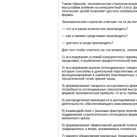
Таким образом, экономическая стратегия выр
масштабам влияния на конкурентный статус фи
тегических целей позволяет достичь
глобально
фирмы.
Экономическая стратегия отвечает на те же во
— что и в каком количестве производить?
— как и какими средствами производить?
— для кого и когда производить?
Для того чтобы ответить на эти вопросы, эко
1) исследования условий конкурентного преим
пределами, и выявления предпочтительной ми
2) исследования рынков потенциальных товаров
которые способны в длительной перспективе 
функционирование в наиболее благоприятных с 
экологической точек зрения зонах;
3) формирования товарного ассортимента фир
потребности потенциальных покупателей внутри
фирмой экономической прибыли, то есть приб
4) распределения имеющихся в распоряжении 
деятельности, обеспечивающего максимальную 
5) взаимодействия с рынками факторов произ
поддержание стратегического потенциала фирм
жизненного цикла;
6) формирования эффективной ценовой полити
традиционных и вновь осваиваемых сегментах
7) раннего обнаружения кризисных тенденций ка