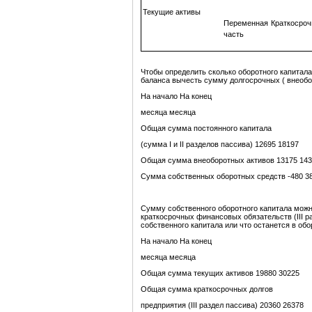
Текущие активы
Переменная
Краткосроч
часть
Чтобы определить сколько оборотного капитал
баланса вычесть сумму долгосрочных ( внеобо
На начало На конец
месяца месяца
Общая сумма постоянного капитала
(сумма I и II разделов пассива) 12695 18197
Общая сумма внеоборотных активов 13175 14
Сумма собственных оборотных средств -480 3
Сумму собственного оборотного капитала можн
краткосрочных финансовых обязательств (III р
собственного капитала или что останется в об
На начало На конец
месяца месяца
Общая сумма текущих активов 19880 30225
Общая сумма краткосрочных долгов
предприятия (III раздел пассива) 20360 26378