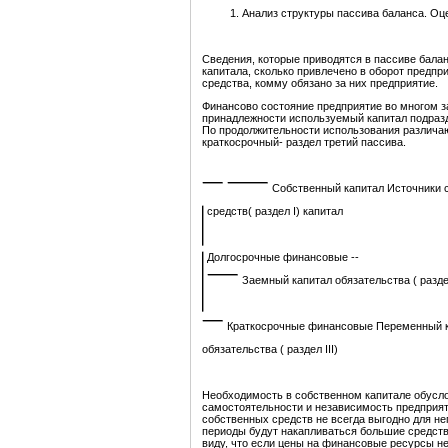
Анализ структуры пассива баланса. Оц
Сведения, которые приводятся в пассиве балан
капитала, сколько привлечено в оборот предпри
средства, комму обязано за них предприятие.
Финансово состояние предприятие во многом за
принадлежности используемый капитал подразде
По продолжительности использования различаю
краткосрочный- раздел третий пассива.
Собственный капитал Источники 
средств( раздел I) капитал
Долгосрочные финансовые --
Заемный капитал обязательства ( раздел
Краткосрочные финансовые Переменный 
обязательства ( раздел III)
Необходимость в собственном капитале обусл
самостоятельности и независимость предприят
собственных средств не всегда выгодно для нег
периоды будут накапливаться большие средства 
виду, что если цены на финансовые ресурсы н