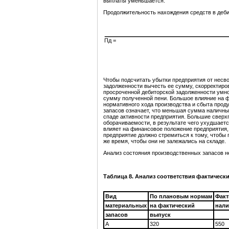
выплаты уменьшается.
Продолжительность нахождения средств в деб
Пд =
Чтобы подсчитать убытки предприятия от несв
задолженности вычесть ее сумму, скорректиров
просроченной дебиторской задолженности умнож
сумму полученной пени. Большое влияние на ф
нормативного хода производства и сбыта про
запасов означает, что меньшая сумма наличны
спаде активности предприятия. Большие сверх
оборачиваемости, в результате чего ухудшаетс
влияет на финансовое положение предприятия,
предприятие должно стремиться к тому, чтобы
же время, чтобы они не залежались на складе.
Анализ состояния производственных запасов н
Таблица 8. Анализ соответствия фактически
Вид
По плановым нормам
Факт
материальных
на фактический
нали
запасов
выпуск
А
320
550