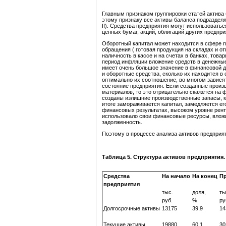
Главным признаком группировки статей актива 
этому признаку все активы баланса подразделяю
II). Средства предприятия могут использоватьс
ценных бумаг, акций, облигаций других предпри
Оборотный капитал может находится в сфере п
обращения ( готовая продукция на складах и о
наличность в кассе и на счетах в банках, тов
период инфляции вложение средств в денежные
имеет очень большое значение в финансовой д
и оборотные средства, сколько их находится 
оптимально их соотношение, во многом завися
состояние предприятия. Если созданные произ
материалов, то это отрицательно скажется на 
созданы излишние производственные запасы, 
итоге замораживается капитал, замедляется е
финансовых результатах, высоком уровне рен
использовало свои финансовые ресурсы, влож
задолженность.
Поэтому в процессе анализа активов предприят
Таблица 5. Структура активов предприятия.
Средства
На начало
На конец
П
предприятия
тыс.
доля,
ты
руб.
%
ру
Долгосрочные активы
13175
39,9
14
Текущие активы
19880
60,1
30