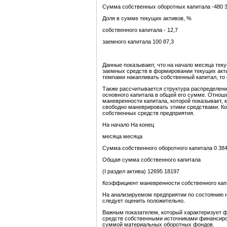
Сумма собственных оборотных капитала -480 
Доля в сумме текущих активов, %
собственного капитала - 12,7
заемного капитала 100 87,3
Данные показывают, что на начало месяца тек
заемных средств в формировании текущих акти
темпами накапливать собственный капитал, то
Также рассчитывается структура распределения
основного капитала в общей его сумме. Отнош
маневренности капитала, которой показывает, к
свободно маневрировать этими средствами. Ко
собственных средств предприятия.
На начало На конец
месяца месяца
Сумма собственного оборотного капитала 0 38
Общая сумма собственного капитала
(I раздел актива) 12695 18197
Коэффициент маневренности собственного капи
На анализируемом предприятии по состоянию на
следует оценить положительно.
Важным показателем, который характеризует ф
средств собственными источниками финансиро
суммой материальных оборотных фондов.