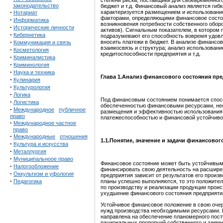
степени риска, поставщики для своевременног
законодательство
бюджет и т.д. Финансовый анализ является ги
·
характеризуется размещением и использование
Нотариат
факторами, определяющими финансовое состоя
·
Информатика
возникновения потребности собственного оборо
·
Исторические личности
активов). Сигнальным показателем, в котором
·
Кибернетика
подразумевают его способность вовремя удовл
·
вносить платежи в бюджет. В анализе финансово
Коммуникация и связь
взаимосвязь и структура; анализ использовани
·
Косметология
кредитоспособности предприятия и т.д.
·
Криминалистика
·
Криминология
·
Наука и техника
Глава 1.Анализ финансового состояния пре
·
Кулинария
·
Культурология
·
Логика
Под финансовым состоянием понимается спосо
·
Логистика
обеспеченностью финансовыми ресурсами, не
·
Международное
публичное
размещения и эффективностью использования
право
платежеспособностью и финансовой устойчиво
·
Международное частное
право
·
Международные
отношения
1.1.Понятие, значение и задачи финансовог
·
Культура и искусства
·
Металлургия
·
Муниципальноое право
Финансовое состояние может быть устойчивым
·
Налогообложение
финансировать свою деятельность на расшире
·
Оккультизм и уфология
предприятия зависит от результатов его прои
·
Педагогика
планы успешно выполняются, то это положител
по производству и реализации продукции прои
ухудшение финансового состояния предприятия
Устойчивое финансовое положение в свою оче
нужд производства необходимыми ресурсами. 
направлена на обеспечение планомерного пост
рациональных пропорций собственного и заемн