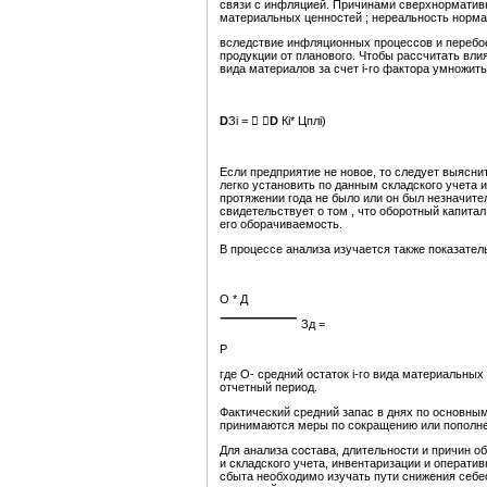
связи с инфляцией. Причинами сверхнормативн
материальных ценностей ; нереальность нормат
вследствие инфляционных процессов и перебое
продукции от планового. Чтобы рассчитать вл
вида материалов за счет i-го фактора умножит
D
Зi =


D
Кi* Цплi)
Если предприятие не новое, то следует выясни
легко установить по данным складского учета 
протяжении года не было или он был незначите
свидетельствует о том , что оборотный капита
его оборачиваемость.
В процессе анализа изучается также показатель
О * Д
Зд =
Р
где О- средний остаток i-го вида материальных
отчетный период.
Фактический средний запас в днях по основны
принимаются меры по сокращению или пополне
Для анализа состава, длительности и причин 
и складского учета, инвентаризации и операти
сбыта необходимо изучать пути снижения себе