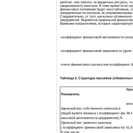
капитал, чем платить за кредитные ресурсы, т
(акционерного) капитала. В тоже время если ср
финансовое положение будет неустойчивым, та
направленная на контроль за своевременными 
Следовательно, от того, насколько оптимально
предприятия. Выработка правильной финансов
Важными показателями, которые характеризуют
-коэффициент финансовой автономности (незав
-коэффициент финансовой зависимости (доля з
-плечо финансового рычага или коэффициент ф
Таблица 2. Структура пассивов (обязательс
Уро
Показатель
мес
Удельный вес собственного капитала в
общей валюте баланса ( коэффициент фи
38,4
нансовой автономности предприятия),%
Удельный вес заемного капитала
( коэффициент финансовой зависимости)
61,6
В том числе: