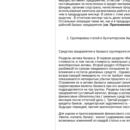
имущество имеет предприятие, а пассив - отк
поставщиками за полученные в кредит материа
фондам, органам соцстраха, начисленные процен
использования капитала организована работа в
чем в предыдущем месяце. В связи с этим уве
выручки . В отчетном месяце часть денег влож
Остальные операции такие же, как и в предыду
рабочий баланс предприятия (
см
.
Приложение 
Группировка статей в бухгалтерском ба
Средства предприятия в балансе группируются
Разделы актива баланса. В первом разделе «В
стоимости, в том числе стоимость земельных 
внеоборотные активы. Второй раздел «Оборотн
разбивкой по срокам ожидаемого погашения (в
вложения и остаток денежных средств . Однако 
возрастающей ликвидности, что не требует пер
показываются непокрытые убытки прошлого и от
Отражение их в активе баланса завышает реа
корректировки валюты баланса при его анализе
подразделяются на три группы. Разделы пасси
предприятия (уставный капитал, фонды и резер
финансовые обязательства ( заемные средства
месяцев после отчетной даты ). Третий разде
кредиты банков ; кредиторская задолженность 
будущих периодов; прочие краткосрочные пасс
Для оценки и прогнозирования финансового сос
Уметь читать баланс
- значит содержание каж
возможных изменений по каждой статье и их в