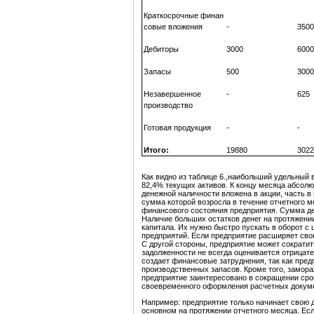
Краткосрочные финан
совые вложения
-
3500
Дебиторы
3000
6000
Запасы
500
3000
Незавершенное
-
625
производство
Готовая продукция
-
-
Итого:
19880
3022
Как видно из таблице 6.,наибольший удельный 
82,4% текущих активов. К концу месяца абсолю
денежной наличности вложена в акции, часть в
сумма которой возросла в течение отчетного ме
финансового состояния предприятия. Сумма де
Наличие больших остатков денег на протяжени
капитала. Их нужно быстро пускать в оборот с
предприятий. Если предприятие расширяет свою
С другой стороны, предприятие может сократит
задолженности не всегда оценивается отрицат
создает финансовые затруднения, так как пре
производственных запасов. Кроме того, замор
предприятие заинтересовано в сокращении сро
своевременного оформления расчетных докумен
Например: предприятие только начинает свою д
основном на протяжении отчетного месяца. Есл