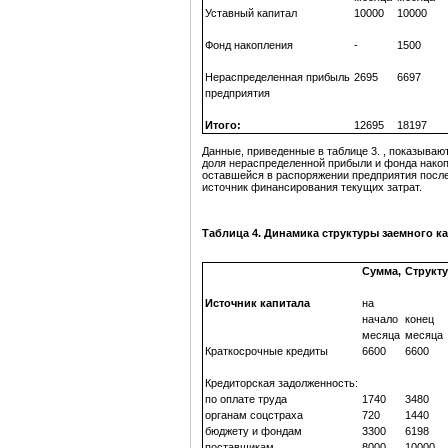
Уставный капитал
10000
10000
Фонд накопления
-
1500
Нераспределенная прибыль
2695
6697
предприятия
Итого:
12695
18197
Данные, приведенные в таблице 3. , показывают
доля нераспределенной прибыли и фонда накоп
оставшейся в распоряжении предприятия после 
источник финансирования текущих затрат.
Таблица 4. Динамика структуры заемного ка
Сумма,
Структу
Источник капитала
на
начало
конец
месяца
месяца
Краткосрочные кредиты
6600
6600
Кредиторская задолженность:
по оплате труда
1740
3480
органам соцстраха
720
1440
бюджету и фондам
3300
6198
поставщикам
8000
10000