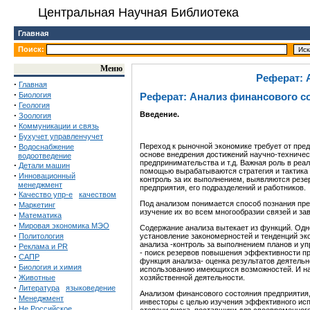
Центральная Научная Библиотека
Главная
Поиск:
Меню
Реферат: 
·
Главная
·
Биология
Реферат: Анализ финансового с
·
Геология
·
Введение.
Зоология
·
Коммуникации и связь
·
Бухучет управленчучет
·
Переход к рыночной экономике требует от пре
Водоснабжение
основе внедрения достижений научно-техничес
водоотведение
предпринимательства и т.д. Важная роль в реа
·
Детали машин
помощью вырабатываются стратегия и тактика
·
Инновационный
контроль за их выполнением, выявляются рез
менеджмент
предприятия, его подразделений и работников.
·
Качество упр-е
качеством
·
Под анализом понимается способ познания пре
Маркетинг
изучение их во всем многообразии связей и за
·
Математика
·
Мировая экономика МЭО
Содержание анализа вытекает из функций. Одно
·
Политология
установление закономерностей и тенденций эк
анализа -контроль за выполнением планов и у
·
Реклама и PR
- поиск резервов повышения эффективности про
·
САПР
функция анализа- оценка результатов деятель
·
Биология и химия
использованию имеющихся возможностей. И на
·
Животные
хозяйственной деятельности.
·
Литература
языковедение
Анализом финансового состояния предприятия,
·
Менеджмент
инвесторы с целью изучения эффективного исп
·
Не Российское