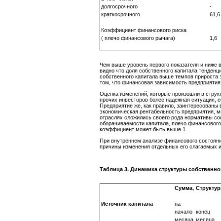
долгосрочного
-
краткосрочного
61,6
Коэффициент финансового риска
( плечо финансового рычага)
1,6
Чем выше уровень первого показателя и ниже в
видно что доля собственного капитала тенденц
собственного капитала выше темпов прироста 
том, что финансовая зависимость предприятия
Оценка изменений, которые произошли в структ
прочих инвесторов более надежная ситуация, е
Предприятие же, как правило, заинтересованы
экономическая рентабельность предприятия, м
отраслях сложились своего рода нормативы со
оборачиваемости капитала, плечо финансового 
коэффициент может быть выше 1.
При внутреннем анализе финансового состояни
причины изменения отдельных его слагаемых и
Таблица 3. Динамика структуры собственно
Сумма,
Структур
Источник капитала
на
начало
конец
месяца
месяца