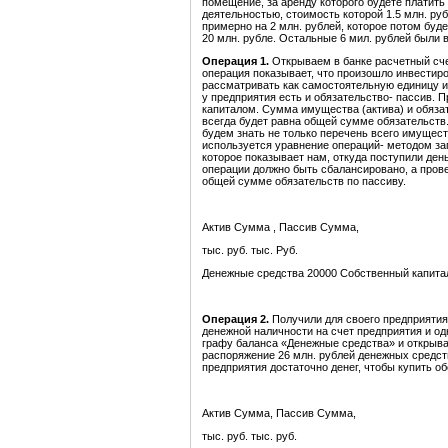
помещение, за аренду которого будете платить
деятельностью, стоимость которой 1.5 млн. руб
примерно на 2 млн. рублей, которое потом буд
20 млн. рубле. Остальные 6 мил. рублей были 
Операция 1.
Открываем в банке расчетный сч
операция показывает, что произошло инвестиро
рассматривать как самостоятельную единицу и 
у предприятия есть и обязательство- пассив.
капиталом. Сумма имущества (актива) и обяза
всегда будет равна общей сумме обязательств.
будем знать не только перечень всего имуществ
используется уравнение операций- методом за
которое показывает нам, откуда поступили ден
операции должно быть сбалансировано, а пров
общей сумме обязательств по пассиву.
Актив Сумма , Пассив Сумма,
тыс. руб. тыс. Руб.
Денежные средства 20000 Собственный капита
Операция 2.
Получили для своего предприятия
денежной наличности на счет предприятия и о
графу баланса «Денежные средства» и открыва
распоряжение 26 млн. рублей денежных средств,
предприятия достаточно денег, чтобы купить об
Актив Сумма, Пассив Сумма,
тыс. руб. тыс. руб.