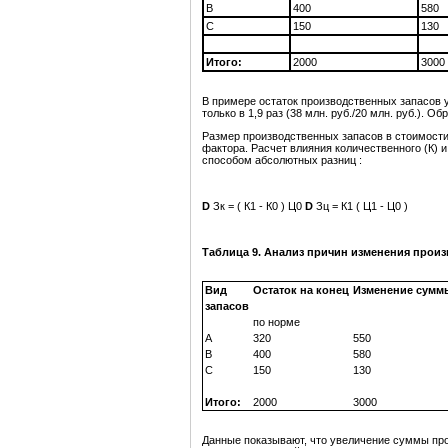
В
400
580
С
150
130
Итого:
2000
3000
В примере остаток производственных запасов ув
только в 1,9 раз (38 млн. руб./20 млн. руб.).
Размер производственных запасов в стоимости
фактора. Расчет влияния количественного (К) 
способом абсолютных разниц :
D
Зк = ( К1 - К0 ) Ц0
D
Зц = К1 ( Ц1 - Ц0 )
Таблица 9. Анализ причин изменения произ
Вид
Остаток на конец
Изменение суммы
запасов
по норме
А
320
550
В
400
580
С
150
130
Итого:
2000
3000
Данные показывают, что увеличение суммы прои