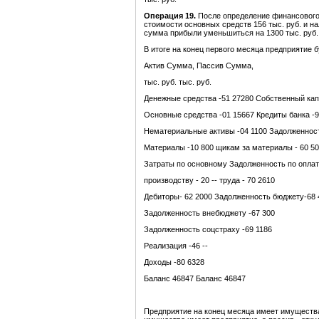
Операция 19.
После определение финансового 
стоимости основных средств 156 тыс. руб. и н
сумма прибыли уменьшиться на 1300 тыс. руб.
В итоге на конец первого месяца предприятие 
Актив Сумма, Пассив Сумма,
тыс. руб. тыс. руб.
Денежные средства -51 27280 Собственный кап
Основные средства -01 15667 Кредиты банка -9
Нематериальные активы -04 1100 Задолженност
Материалы -10 800 щикам за материалы - 60 5
Затраты по основному Задолженность по опла
производству - 20 -- труда - 70 2610
Дебиторы- 62 2000 Задолженность бюджету-68 
Задолженность внебюджету -67 300
Задолженность соцстраху -69 1186
Реализация -46 --
Доходы -80 6328
Баланс 46847 Баланс 46847
Предприятие на конец месяца имеет имущества 