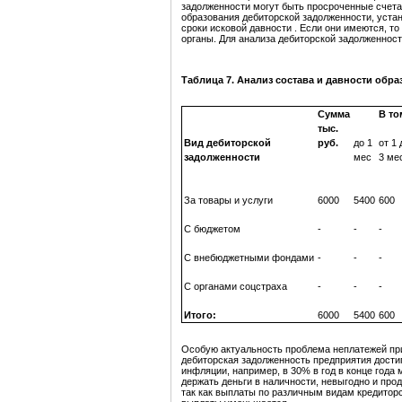
задолженности могут быть просроченные счета.
образования дебиторской задолженности, устан
сроки исковой давности . Если они имеются, т
органы. Для анализа дебиторской задолженност
Таблица 7. Анализ состава и давности обр
Сумма
В то
тыс.
Вид дебиторской
руб.
до 1
от 1 
задолженности
мес
3 ме
За товары и услуги
6000
5400
600
С бюджетом
-
-
-
С внебюджетными фондами
-
-
-
С органами соцстраха
-
-
-
Итого:
6000
5400
600
Особую актуальность проблема неплатежей при
дебиторская задолженность предприятия дости
инфляции, например, в 30% в год в конце года
держать деньги в наличности, невыгодно и про
так как выплаты по различным видам кредитор