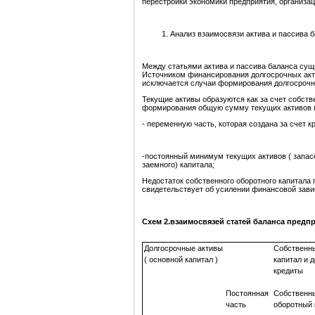
перестройки экономики предприятия, организац
Анализ взаимосвязи актива и пассива 
Между статьями актива и пассива баланса сущ
Источником финансирования долгосрочных акти
исключается случаи формирования долгосрочны
Текущие активы образуются как за счет собстве
формирования общую сумму текущих активов (о
- переменную часть, которая создана за счет 
-постоянный минимум текущих активов ( запасов
заемного) капитала;
Недостаток собственного оборотного капитала
свидетельствует об усилении финансовой зави
Схем 2.взаимосвязей статей баланса предпр
Долгосрочные активы
Собственн
( основной капитал )
капитал и 
кредиты
Постоянная
Собственн
часть
оборотный 