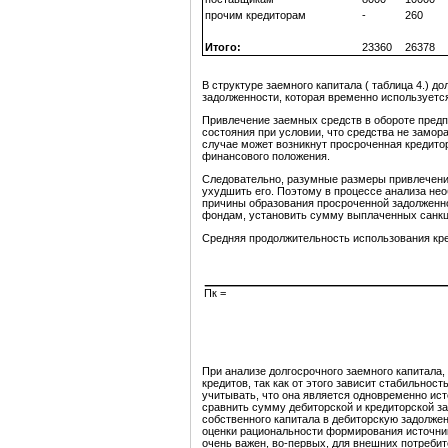
прочим кредиторам
-
260
Итого:
23360
26378
В структуре заемного капитала ( таблица 4.) 
задолженности, которая временно используется
Привлечение заемных средств в обороте пред
состояния при условии, что средства не замо
случае может возникнут просроченная кредитор
финансового положения.
Следовательно, разумные размеры привлечени
ухудшить его. Поэтому в процессе анализа нео
причины образования просроченной задолженно
фондам, установить сумму выплаченных санкци
Средняя продолжительность использования кре
Пк =
При анализе долгосрочного заемного капитала,
кредитов, так как от этого зависит стабильно
учитывать, что она является одновременно ис
сравнить сумму дебиторской и кредиторской з
собственного капитала в дебиторскую задолже
оценки рациональности формирования источник
очень важен, во-первых, для внешних потребит