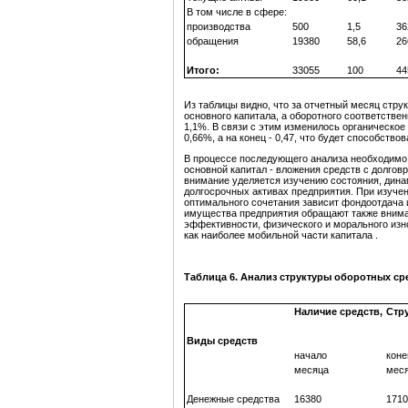
В том числе в сфере:
производства
500
1,5
36
обращения
19380
58,6
26
Итого:
33055
100
44
Из таблицы видно, что за отчетный месяц стр
основного капитала, а оборотного соответстве
1,1%. В связи с этим изменилось органическое
0,66%, а на конец - 0,47, что будет способств
В процессе последующего анализа необходимо 
основной капитал - вложения средств с долгов
внимание уделяется изучению состояния, дина
долгосрочных активах предприятия. При изучен
оптимального сочетания зависит фондоотдача 
имущества предприятия обращают также вниман
эффективности, физического и морального изн
как наиболее мобильной части капитала .
Таблица 6. Анализ структуры оборотных ср
Наличие средств,
Стру
Виды средств
начало
коне
месяца
мес
Денежные средства
16380
1710