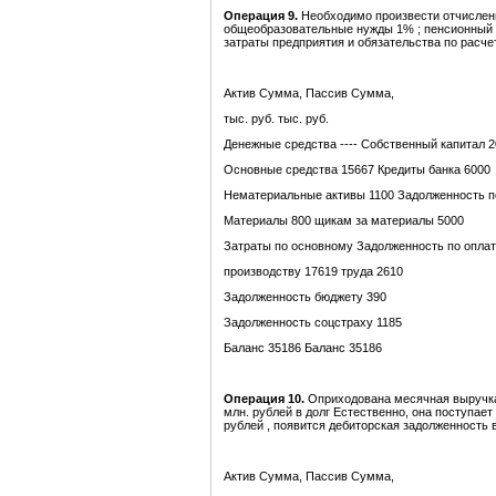
Операция 9.
Необходимо произвести отчисления
общеобразовательные нужды 1% ; пенсионный фо
затраты предприятия и обязательства по расч
Актив Сумма, Пассив Сумма,
тыс. руб. тыс. руб.
Денежные средства ---- Собственный капитал 
Основные средства 15667 Кредиты банка 6000
Нематериальные активы 1100 Задолженность п
Материалы 800 щикам за материалы 5000
Затраты по основному Задолженность по опла
производству 17619 труда 2610
Задолженность бюджету 390
Задолженность соцстраху 1185
Баланс 35186 Баланс 35186
Операция 10.
Оприходована месячная выручка 
млн. рублей в долг Естественно, она поступает
рублей , появится дебиторская задолженность в
Актив Сумма, Пассив Сумма,