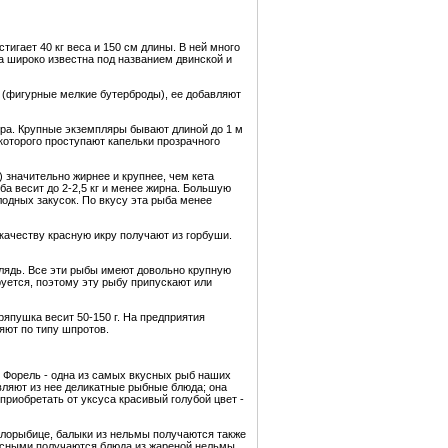
тигает 40 кг веса и 150 см длины. В ней много
га широко известна под названием двинской и
е (фигурные мелкие бутерброды), ее добавляют
ира. Крупные экземпляры бывают длиной до 1 м
которого проступают капельки прозрачного
) значительно жирнее и крупнее, чем кета
ба весит до 2-2,5 кг и менее жирна. Большую
лодных закусок. По вкусу эта рыба менее
 качеству красную икру получают из горбуши.
елядь. Все эти рыбы имеют довольно крупную
уется, поэтому эту рыбу припускают или
ряпушка весит 50-150 г. На предприятия
яют по типу шпротов.
 Форель - одна из самых вкусных рыб наших
овляют из нее деликатные рыбные блюда; она
приобретать от уксуса красивый голубой цвет -
елорыбице, балыки из нельмы получаются также
усными получаются блюда из жареной нельмы.