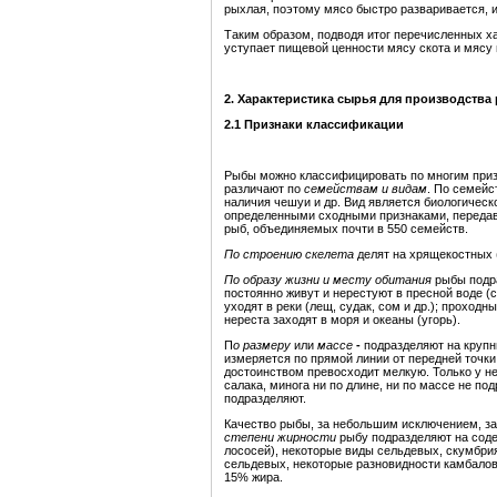
рыхлая, поэтому мясо быстро разваривается, 
Таким образом, подводя итог перечисленных ха
уступает пищевой ценности мясу скота и мясу 
2. Характеристика сырья для производства
2.1 Признаки классификации
Рыбы можно классифицировать по многим призна
различают по
семействам и видам
. По семейс
наличия чешуи и др. Вид является биологичес
определенными сходными признаками, передава
рыб, объединяемых почти в 550 семейств.
По строению скелета
делят на хрящекостных 
По образу жизни и месту обитания
рыбы
подр
постоянно живут и нерестуют в пресной воде (
уходят в реки (лещ, судак, сом и др.); проходн
нереста заходят в моря и океаны (угорь).
П
о размеру
или
массе
-
подразделяют на крупн
измеряется по прямой линии от передней точк
достоинством превосходит мелкую. Только у не
салака, минога ни по длине, ни по массе не п
подразделяют.
Качество рыбы, за небольшим исключением, зав
степени жирности
рыбу подразделяют на соде
лососей), некоторые виды сельдевых, скумбрия
сельдевых, некоторые разновидности камбалов
15% жира.