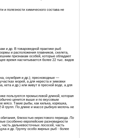
ти и полезности химического состава не
ам и др. В товароведной практике рыб
формы и расположения плавников, скелета,
внешним признакам особей, которые обладают
щее время насчитывается более 22 тыс. видов
ка, скумбрия и др.); пресноводные —
участках морей, а для нереста и зимовки
, кета и др.) или живут в пресной воде, а для
тике пользуются промысловой длиной, которая
а обычно ценится выше и по вкусовым
е мясо. Такие рыбы, как килька, корюшка,
2-й групп. По длине и массе рыбную мелочь не
 обитания, близостью нерестового периода.
По
вые (особенно европейские разновидности
, часть дальневосточных лососей, часть
ука и др. Группу особо жирных рыб - более