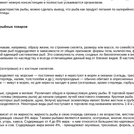
имеет нежную консистенцию и полностью усваивается организмом.
рактеристик рыбы, можно сделать вывод, что рыба как продукт питания по калорийнос
птицы.
 рыбных товаров
кам, например, образу жизни, по строению скелета, размеру или массе, по семейств
твам рыб подразделяют в зависимости от общих признаков: формы тела, количества, 
кой единицей систематики рыб. Это совокупность очень сходных по биологическим и 
емыми по наследству и всегда отличающими данный вид от близких видов. В настоя
(осетровые) и с костным скелетом.
азделяют на: морские — постоянно живут и нерестуют в морях и океанах (сельдь, трес
стерлядь, налим, толстолобик и др.); полупроходные — обычно обитают в опресненных 
ые — живут в морях, но для нереста заходят в реки (осетровые, кроме стерляди, горбуша
ые, средние и мелкие. Различают общую и промысловую длину рыбы. В торговой прак
и головы (вершины рыла) до начала средних лучей хвостового плавника. Крупная рыб
которых рыб (кефали, щуки, белуги) крупные экземпляры имеют более жесткое и грубо
одразделяются. Некоторые виды рыб поступают в торговлю под названием мелочь 1-й и 
исит от ее жирности, жирность рыбы в свою очередь связана с ее возрастом, местом
ржащих свыше 8% жира. Такими рыбами являются миноги, осетровые, многие лососе
, угорь, хамса. Содержащих от 4 до 8% жира - к ним относится большинство карповых
ых и сом. Содержащих жира менее 4%, - принадлежат окуневые, тресковые, форель, щ