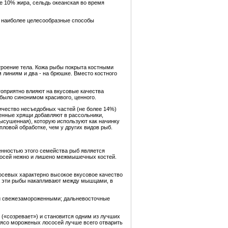
е 10% жира, сельдь океанская во время
, наиболее целесообразные способы
троение тела. Кожа рыбы покрыта костными
 линиям и два - на брюшке. Вместо костного
оприятно влияют на вкусовые качества
 было синонимом красивого, ценного.
ичество несъедобных частей (не более 14%)
аренные хрящи добавляют в рассольники,
высушенная), которую используют как начинку
ловой обработке, чем у других видов рыб.
енностью этого семейства рыб является
лососей нежно и лишено межмышечных костей.
сосевых характерно высокое вкусовое качество
ра эти рыбы накапливают между мышцами, в
ли свежезамороженными; дальневосточные
(«созревает») и становится одним из лучших
 Мясо мороженых лососей лучше всего отварить