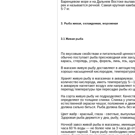
Баренцевом море и на Дальнем Востоке вылавл
рек и называется речной. Самая крупная камба
5-7 кг.
3. Рыба живая, охлажденная, мороженая
3.1 Живая рыба
По вкусовым свойствам и питательной ценност
обычно поступает рыба пресноводная или заход
карась, стерлядь, угорь, форель, линь, язь, щук
В магазин живую рыбу доставляют в автоцисте
хорошо насыщенной кислородом, температуро
Хранят
живую рыбу в магазинах в аквариумах. 
количество кислорода, иметь температуру 5—1
в аквариум нагнетают воздух или направляют 
перепад температуры при пересадке рыбы из ц
На сорта живую рыбу не подразделяют. Качест
определяют по толщине спинки. Спинка у упита
естественной окраски чешуи; положение и дви
должна сильно биться. Рыба должна быть без 
Цвет жабр - красный, глаза - светлые, выпукл
Здоровая рыба держится у дна, рыбу, плавающ
Ночной завоз живой рыбы в магазины, имеющие 
часа 60 % воды — не более чем за 3 часа до 
называют парной. Такую рыбу необходимо неме