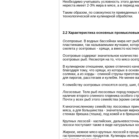
Необходимо учитывать условность этого делени
нереста имеет 2-3% жира в мясе, а в период н
Таким образом, по совокупности приведенных 
технологической или кулинарной обработки.
2.2 Характеристика основных промысловы
Осетровые.
В водных бассейнах мира нет рыб
пластинками, так называемыми жучками, которы
скелета у осетровых - хрящи, а вместо костног
Осетровые содержат значительное количество
осетровых рыб. Несмотря на то, что мясо осет
В кулинарном отношении, кроме отличного кач
благодаря тому, что хрящи, из которых в осно
солянки, а из хорды - спинной струны-пригото
для пирогов, расстегаев и кулебяк. Не менее 
К семейству осетровых относятся осетр, шип, б
Лососевые.
Тело рыб лососевых пород покрыто
наличие второго спинного плавника особого ст
Почти у всех рыб этого семейства (кроме сиго
К многочисленному семейству лососевых принад
мяса, а для большинства - значительная жирн
стенках брюшка (тешка), под кожей и в брюшно
Крупных лососей - каспийских, дальневосточн
лососи поступают также в виде натуральных ко
Жирное, нежное мясо крупных лососей в проце
гастрономических продуктов. Кулинары исполь