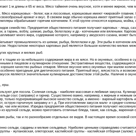
ают 1 м длины и 65 кг веса. Мясо тайменя очень вкусное, хотя и менее жирное, чем 
м. Мясо корюшковых - белое; как и лососевые, корюшковые имеют «жировой» плавник.
и своеобразный аромат и вкус. В свежем виде обычно корюшка имеет приятный запах 
емпляры обрабатывают горячим копчением. К этой группе относятся корюшка, мойва, 
видов семейство.
Предприятия общественного питания получают карповых - леща, сазан
 а тарань, воблу, шемаю, рыбца, белоглазку и др.- копчеными или вялеными. Карпо
апливают много жира, содержание которого, например у амурского сазана, может бы
тывает промышленность из шемаи, рыбца, белоглазки и др. Эти рыбы в копченом ил
ясом. Недостатком некоторых карповых рыб является большое количество мелких ме
угих крупных и мелких рыб.
 к тощим из-за небольшого содержания жира в их мясе. Но в окуневых, особенно в су
ценными в пищевом и кулинарном отношении. Экстрактивные вещества, содержащиеся в 
я хорошее качество рыбных отваров. Мягкое вкусное мясо окуневых при малом коли
, особенно пригодным для диетического питания. Приятный вкус, мясистость и возмож
закусок являются значительным кулинарным достоинством этой рыбы. Наличие в оку
, ерш.
льзуют для посола. Соленая сельдь - наиболее массовая и любимая закуска. Кулина
 сельди соус (заправку) и гарнир. Существенно важно, например, к жирным и нежным
ир, только подчеркивающий высокое качество сельди, а именно - вареный картофель 
от, острую горчичную заправку и т. д. При изготовлении закусок мало- и средне-соле
де, чае или молоке. Изредка предприятия общественного питания получают несолену
 из крупной сельди, можно приготовить отличные блюда, такие, как сельдь, жаренная
лию рыбы, так и по разнообразию отдельных ее видов. В настоящее время основой се
енно сельди, сардины и мелкие сельдевые. Наиболее ценными справедливо считаютс
группы - жупановская, олюторская; каспийской группы - каспийская отборная (залом):