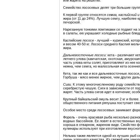
или жарить на решетке.
Семейство лососевых делят три большие групп
К первой группе относятся
семга, каспийский и
жира (от 11 до 24%). Лучшую семгу, наиболее 
печорской.
Нарезанную тонкими ломтиками се подают на за
в салаты, ею украшают холодные рыбные блюд
Каспийские лососи -
лучший – куринский, кото
и весом 40-50 кг. Лососи среднего Каспия мел
жира.
Дальневосточные лососи:
кета
-
различают кет
летнего улова (камчатская, охотская, амурская
часть улова кеты солят, приготовляют из нее к
нежна, чем семга, но малосольная кета осенне
Кета, так же как и все дальневосточные лососи
Горбуша - мясо менее жирное, чем других даль
Сиги.
К этому многочисленному роду семейства
серебристую чешую. Сиги в зависимости от по
жарят. Часть улова сигов идет в копчение; особ
Крупный байкальский омуль весит 2 кг и более.
общественного питания ряпушка поступает све
Особое место среди лососевых занимают
форе
Форель
-
очень красивая рыба несколько разно
водных бассейнов. Ее ловят в естественных во
хороша в отварном, жареном виде. Свойство фор
кулинары используют при изготовлении вкусног
Нельма
также является одной из лучших рыб с
очень хорошего качества. Из свежей или зам