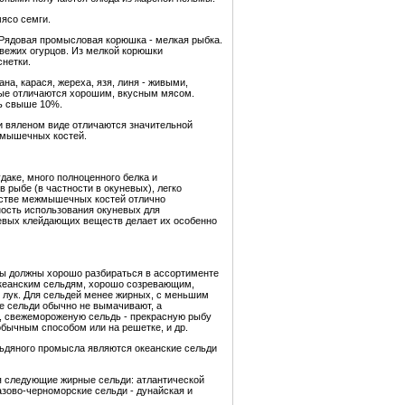
мясо семги.
 Рядовая промысловая корюшка - мелкая рыбка.
свежих огурцов. Из мелкой корюшки
снетки.
а, карася, жереха, язя, линя - живыми,
вые отличаются хорошим, вкусным мясом.
ть свыше 10%.
и вяленом виде отличаются значительной
жмышечных костей.
даке, много полноценного белка и
рыбе (в частности в окуневых), легко
честве межмышечных костей отлично
ность использования окуневых для
невых клейдающих веществ делает их особенно
ры должны хорошо разбираться в ассортименте
 океанским сельдям, хорошо созревающим,
и лук. Для сельдей менее жирных, с меньшим
ные сельди обычно не вымачивают, а
ю, свежемороженую сельдь - прекрасную рыбу
 обычным способом или на решетке, и др.
льдяного промысла являются океанские сельди
я следующие жирные сельди: атлантической
 азово-черноморские сельди - дунайская и