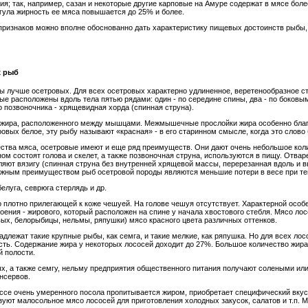
я; так, например, сазан и некоторые другие карповые на Амуре содержат в мясе боле
агула жирность ее мяса повышается до 25% и более.
признаков можно вполне обоснованно дать характеристику пищевых достоинств рыбы
х рыб
ы лучше осетровых. Для всех осетровых характерно удлиненное, веретенообразное с
е расположены вдоль тела пятью рядами: один - по середине спины, два - по боковым
о позвоночника - хрящевидная хорда (спинная струна).
 жира, расположенного между мышцами. Межмышечные прослойки жира особенно благ
ровых белое, эту рыбу называют «красная» - в его старинном смысле, когда это слово
ества мяса, осетровые имеют и еще ряд преимуществ. Они дают очень небольшое кол
вном состоят голова и скелет, а также позвоночная струна, используются в пищу. Отв
вляют вязигу (спинная струна без внутренней хрящевой массы, перерезанная вдоль и 
важным преимуществом рыб осетровой породы являются меньшие потери в весе при теп
елуга, севрюга стерлядь и др.
 плотно прилегающей к коже чешуей. На голове чешуя отсутствует. Характерной особ
роения - жирового, который расположен на спине у начала хвостового стебля. Мясо 
вых, белорыбицы, нельмы, ряпушки) мясо красного цвета различных оттенков.
лежат такие крупные рыбы, как семга, и такие мелкие, как ряпушка. Но для всех ло
ость. Содержание жира у некоторых лососей доходит до 27%. Большое количество жи
й полости.
ых, а также семгу, нельму предприятия общественного питания получают солеными и
нсервов.
ссе очень умеренного посола пропитывается жиром, приобретает специфический вкус 
зуют малосольное мясо лососей для приготовления холодных закусок, салатов и т.п.