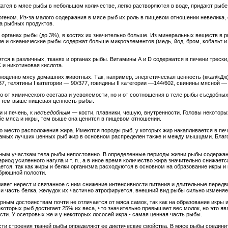
атся в мясе рыбы в небольшом количестве, легко растворяются в воде, придают рыбе
огеном. Из-за малого содержания в мясе рыб их роль в пищевом отношении невелика,
а рыбных продуктов.
и органах рыбы (до 3%), в костях их значительно больше. Из минеральных веществ в 
кие и океанические рыбы содержат больше микроэлементов (медь, йод, бром, кобальт и
ятся в различных, тканях и органах рыбы. Витамины А и D содержатся в печени трески, 
С и никотиновая кислота.
оценно мясу домашних животных. Так, например, энергетическая ценность (ккал/кДж)
, телятины I категории — 90/377, говядины II категории —144/602, свинины мясной — 
ко от химического состава и усвояемости, но и от соотношения в теле рыбы съедобны
), тем выше пищевая ценность рыбы.
и и печень, к
несъедобным
— кости, плавники, чешую, внутренности. Головы некоторы
бе мяса и икры, тем выше она ценится в пищевом отношении.
 место расположения жира. Имеются породы рыб, у которых жир накапливается в пече
у самых лучших ценных рыб жир в основном распределен также и между мышцами. Бл
ьным участкам тела рыбы непостоянно. В определенные периоды жизни рыбы содержани
иод усиленного нагула и т. п., а в иное время количество жира значительно снижается
тся, так как жиры и белки организма расходуются в основном на образование икры и
 брюшной полости.
ияет нерест и связанное с ним снижение интенсивности питания и длительные перед
и часть белка, желудок их частично атрофируется, внешний вид рыбы сильно изменяе
ным достоинствам почти не отличается от мяса самок, так как на образование икры 
екоторых рыб достигает 25% их веса, что значительно превышает вес молок, но это яв
ти. У осетровых же и у некоторых лососей икра - самая ценная часть рыбы.
ти строения тканей рыбы определяют ее диетические свойства. В мясе рыбы соединит