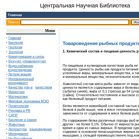
Центральная Научная Библиотека
Главная
Поиск:
Меню
·
Главная
·
Биология
Товароведение рыбных продукт
·
Геология
·
1. Химический состав и пищевая ценность 
Зоология
·
Коммуникации и связь
·
Бухучет управленчучет
·
По пищевым и кулинарным качествам рыба не ус
Водоснабжение
продукта. Ценность рыбы как продукта питани
водоотведение
усвояемые жиры, минеральные вещества, а так
·
Детали машин
и минеральные вещества, незначительное кол
·
Инновационный
менеджмент
Химический
состав мяса рыбы зависит от вида
·
Качество упр-е
качеством
ценности является содержание жира и белковы
·
(зубатка синяя), жира от 0,1 (треска) до 54 (у
Маркетинг
(сайка). Относительно постоянное и высокое 
·
Математика
как белковый продукт питания.
·
Мировая экономика МЭО
·
Политология
Белки
являются важнейшей составной частью м
белков в рыбе выше, чем в мясе теплокровных
·
Реклама и PR
зависимости от содержания в мясе белков рыбу
·
САПР
·
Биология и химия
По содержанию белка различные породы рыб ма
·
других - не более 0,1%. Обычно от жирности ры
Животные
время и одни из самых жирных. В пределах о
·
Литература
языковедение
содержат в основном ненасыщенные жирные ки
·
Менеджмент
мышцами, у сельдей преимущественно под коже
·
Не Российское