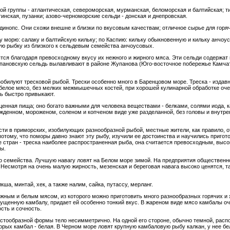
ой группы - атлантическая, североморская, мурманская, беломорская и балтийская; ти
гинская, пузанки; азово-черноморские сельди - донская и днепровская.
динопс. Они схожи внешне и близки по вкусовым качествам; отличное сырье для горяч
 морю: салаку и балтийскую кильку; по Каспию: кильку обыкновенную и кильку анчоус
ую рыбку из близкого к сельдевым семейства анчоусовых.
ся благодаря превосходному вкусу их нежного и жирного мяса. Эти сельди содержат 
Жупановскую сельдь вылавливают в районе Жупанова (Юго-восточное побережье Камчат
зобилуют тресковой рыбой. Трески особенно много в Баренцовом море. Треска - изда
 белое мясо, без мелких межмышечных костей, при хорошей кулинарной обработке оче
нь быстро привыкают.
ценная пища; оно богато важными для человека веществами - белками, солями иода, 
жденном, мороженом, соленом и копченом виде уже разделанной, без головы и внутре
ти в приморских, изобилующих разнообразной рыбой, местные жители, как правило, от
 потому, что поморы давно знают эту рыбу, изучили ее достоинства и научились приго
де стран - треска наиболее распространенная рыба, она считается превосходным, выс
ы.
го семейства. Лучшую навагу ловят на Белом море зимой. На предприятия общественно
есмотря на очень малую жирность, мезенская и береговая навага высоко ценятся, так
кша, минтай, хек, а также налим, сайка, путассу, мерланг.
жным и белым мясом, из которого можно приготовить много разнообразных горячих и
пущенную камбалу, придает ей особенно тонкий вкус. В жареном виде мясо камбалы о
сть и сочность.
истообразной формы тело несимметрично. На одной его стороне, обычно темной, расп
торых камбал - белая. В Черном море ловят крупную камбаловую рыбу калкан, у нее бе