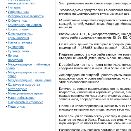
законодательство
Экстрактивные азотистые вещества
содерж
·
Нотариат
Углеводы рыбы
представлены в основном глик
·
Информатика
влияние на формирование вкуса, запаха и цвет
·
Исторические личности
·
Минеральные вещества
содержатся в тканях 
Кибернетика
кальций, натрий, магний, медь, йод и др. Морс
·
Коммуникация и связь
веществ.
·
Косметология
·
Криминалистика
Витамины
A, D, Е, К (жирорастворимые) наход
·
тканях рыбы содержатся витамины Bi, Ba, Bi2, 
Криминология
·
Наука и техника
По пищевой ценности
мясо рыб в среднем равн
·
Кулинария
мраморной — 156/653, мойвы осенней — 212/887
·
Культурология
Пищевая ценность мяса рыбы
зависит не толь
·
Логика
съедобных частей (мяса, икры, молок, печени
·
Логистика
·
Международное
публичное
К
съедобным
частям
относят мясо, икру, молок
право
содержат много мяса и жира. Чем больше в ры
·
Международное частное
Для определения пищевой ценности рыбы важно
право
подкожном слое, у оснований плавников, но 
·
Международные
отношения
этих рыб особенно нежное.
·
Культура и искусства
·
Количество жира и расположение его по отдел
Металлургия
возрастом, изменением кормовых условий, в пер
·
Муниципальноое право
самцов содержание жира значительно уменьшае
·
Налогообложение
запасы жира, сосредоточенные в печени или в
·
Оккультизм и уфология
·
Особенно неблагоприятно на жирность рыбы вл
Педагогика
миграции не принимают пищи, теряют весь жир 
Мясо самцов по химическому составу и кулинар
количество жира и белка. Правда, вес икры у н
икра которых не имеет большой пищевой ценнос
Разнообразие химического состава и особеннос