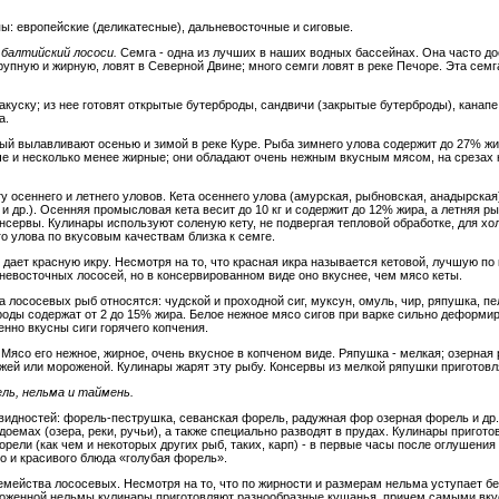
ы: европейские (деликатесные), дальневосточные и сиговые.
 балтийский лососи.
Семга
- одна из лучших в наших водных бассейнах. Она часто дос
крупную и жирную, ловят в Северной Двине; много семги ловят в реке Печоре. Эта сем
куску; из нее готовят открытые бутерброды, сандвичи (закрытые бутерброды), канап
а.
рый вылавливают осенью и зимой в реке Куре. Рыба зимнего улова содержит до 27% ж
ьче и несколько менее жирные; они обладают очень нежным вкусным мясом, на срезах 
у осеннего и летнего уловов. Кета осеннего улова (амурская, рыбновская, анадырская
 и др.). Осенняя промысловая кета весит до 10 кг и содержит до 12% жира, а летняя ры
онсервы. Кулинары используют соленую кету, не подвергая тепловой обработке, для хо
го улова по вкусовым качествам близка к семге.
, дает красную икру. Несмотря на то, что красная икра называется кетовой, лучшую по
невосточных лососей, но в консервированном виде оно вкуснее, чем мясо кеты.
 лососевых рыб относятся: чудской и проходной сиг, муксун, омуль, чир, ряпушка, п
роды содержат от 2 до 15% жира. Белое нежное мясо сигов при варке сильно деформир
енно вкусны сиги горячего копчения.
 Мясо его нежное, жирное, очень вкусное в копченом виде. Ряпушка - мелкая; озерная 
жей или мороженой. Кулинары жарят эту рыбу. Консервы из мелкой ряпушки приготовл
ль, нельма и таймень.
видностей: форель-пеструшка, севанская форель, радужная фор озерная форель и др.
доемах (озера, реки, ручьи), а также специально разводят в прудах. Кулинары пригот
ели (как чем и некоторых других рыб, таких, карп) - в первые часы после оглушения 
о и красивого блюда «голубая форель».
емейства лососевых. Несмотря на то, что по жирности и размерам нельма уступает б
ороженной нельмы кулинары приготовляют разнообразные кушанья, причем самыми вк