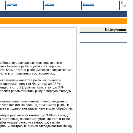
E-
Разделы
Работы
Контакты
mail
Информация
наиболее существенных достоинств этого
нных белков в рыбе содержатся хорошо
ов. Кроме того, в рыбе имеются экстрактивные
слоты в оптимальных соотношениях.
 показателем качества рыбы, ее пищевой
пределах: воды от 46 (угорь) до 92 %
веществ от 0,1 (зубатка полосатая) до 3 %
зволяет рассматривать рыбу в первую очередь
 Соотношение полноценных и неполноценных
елков несколько больше, чем в мясе рыбы. В
белка и подвергают различным видам обработки.
видов рыб жир составляет до 33% их веса, у
 осетровые, лососевые, угри, миноги, в то же
бы жидкие, легко усваиваются, так как
рно. У осетровых рыб он откладывается между