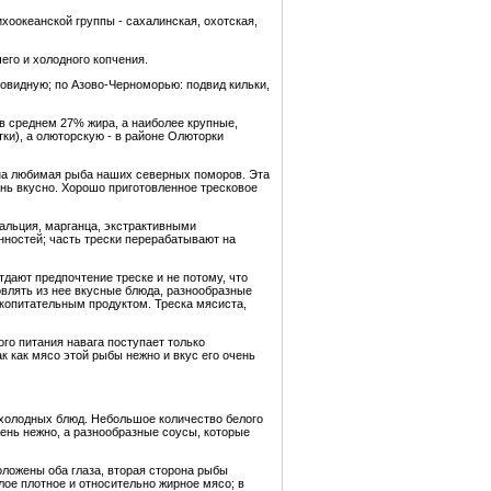
хоокеанской группы - сахалинская, охотская,
его и холодного копчения.
овидную; по Азово-Черноморью: подвид кильки,
в среднем 27% жира, а наиболее крупные,
ки), а олюторскую - в районе Олюторки
вна любимая рыба наших северных поморов. Эта
нь вкусно. Хорошо приготовленное тресковое
кальция, марганца, экстрактивными
нностей; часть трески перерабатывают на
дают предпочтение треске и не потому, что
товлять из нее вкусные блюда, разнообразные
окопитательным продуктом. Треска мясиста,
го питания навага поступает только
 как мясо этой рыбы нежно и вкус его очень
 холодных блюд. Небольшое количество белого
чень нежно, а разнообразные соусы, которые
оложены оба глаза, вторая сторона рыбы
лое плотное и относительно жирное мясо; в