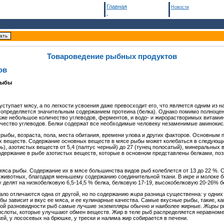
Главная
Новости
Товароведение рыбных продуктов
ов
рыбы
тупает мясу, а по легкости усвоения даже превосходит его, что является одним из 
я определяется значительным содержанием протеина (белка). Однако помимо полноце
же небольшое количество углеводов, ферментов, и водо- и жирорастворимых витамин
ичество углеводов. Белки содержат все необходимые человеку незаменимые аминоки
 рыбы, возраста, пола, места обитания, времени улова и других факторов. Основным
х веществ. Содержание основных веществ в мясе рыбы может колебаться в следующих 
горь), азотистых веществ от 5,4 (палтус черный) до 27 (тунец полосатый), минеральных 
содержание в рыбе азотистых веществ, которые в основном представлены белками, по
яса рыбы. Содержание их в мясе большинства видов рыб колеблется от 13 до 22 %.
 животных, благодаря меньшему содержанию соединительной ткани. В икре и молоке б
 делят на низкобелковую 6,5-14,5 % белка, белковую 17-19, высокобелковую 20-26% 
ло отличаются одна от другой, но по содержанию
жира
разница существенна: у одних 
бы зависит и вкус ее мяса, и ее кулинарные качества. Самые вкусные рыбы, такие, как
дной разновидности рыб самые лучшие экземпляры обычно и наиболее жирные.
Жиры
ры
слоты, которые улучшают обмен веществ. Жир в теле рыб распределяется неравноме
й, у лососевых на брюшке, у трески и налима жир собирается в печени.