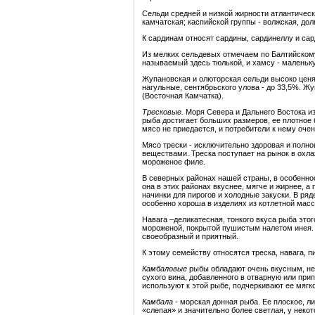
Сельди средней и низкой жирности атлантическ
камчатская; каспийской группы - волжская, дол
К сардинам относят сардины, сардинеллу и сар
Из мелких сельдевых отмечаем по Балтийскому
называемый здесь тюлькой, и хамсу - маленьк
Жупановская и олюторская сельди высоко ценят
нагульные, сентябрьского улова - до 33,5%. 
(Восточная Камчатка).
Тресковые.
Моря Севера и Дальнего Востока и
рыба достигает больших размеров, ее плотное
мясо не приедается, и потребители к нему оче
Мясо трески - исключительно здоровая и полно
веществами. Треска поступает на рынок в охла
мороженое филе.
В северных районах нашей страны, в особеннос
она в этих районах вкуснее, мягче и жирнее, а
начинки для пирогов и холодные закуски. В ря
особенно хороша в изделиях из котлетной масс
Навага –деликатесная, тонкого вкуса рыба это
мороженой, покрытой пушистым налетом инея. Н
своеобразный и приятный.
К этому семейству относятся треска, навага, пи
Камбаловые
рыбы обладают очень вкусным, не
сухого вина, добавленного в отварную или при
используют к этой рыбе, подчеркивают ее мягко
Камбала
- морская донная рыба. Ее плоское, л
«слепая» и значительно более светлая, у неко