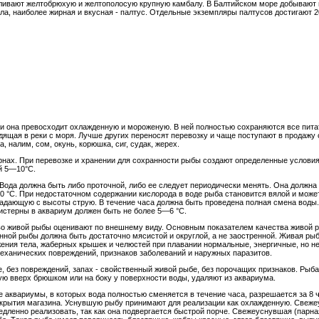
ивают желтобрюхую и желтополосую крупную камбалу. В Балтийском море добывают н
ла, наиболее жирная и вкусная - палтус. Отдельные экземпляры палтусов достигают 
и она превосходит охлажденную и мороженую. В ней полностью сохраняются все пита
ящая в реки с моря. Лучше других переносят перевозку и чаще поступают в продажу 
а, налим, сом, окунь, корюшка, сиг, судак, жерех.
рнах. При перевозке и хранении для сохранности рыбы создают определенные условия.
й 5—10°С.
Вода должна быть либо проточной, либо ее следует периодически менять. Она должна
0 °С. При недостаточном содержании кислорода в воде рыба становится вялой и может
падающую с высоты струю. В течение часа должна быть проведена полная смена воды
истерны в аквариум должен быть не более 5—6 °С.
во живой рыбы оценивают по внешнему виду. Основным показателем качества живой р
нной рыбы должна быть достаточно мясистой и округлой, а не заостренной. Живая ры
жения тела, жаберных крышек и челюстей при плавании нормальные, энергичные, но не
механических повреждений, признаков заболеваний и наружных паразитов.
ые, без повреждений, запах - свойственный живой рыбе, без порочащих признаков. Ры
ую вверх брюшком или на боку у поверхности воды, удаляют из аквариума.
аквариумы, в которых вода полностью сменяется в течение часа, разрешается за 8 ч 
открытия магазина. Уснувшую рыбу принимают для реализации как охлажденную. Све
дленно реализовать, так как она подвергается быстрой порче. Свежеуснувшая (парна