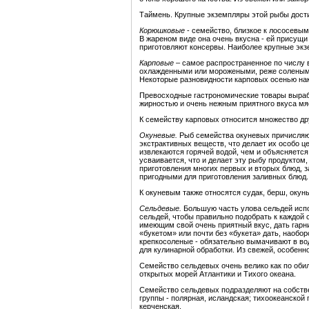
Таймень.
Крупные экземпляры этой рыбы достиг
Корюшковые
- семейство, близкое к лососевы
В жареном виде она очень вкусна - ей присущ
приготовляют консервы. Наиболее крупные экз
Карповые –
самое распространенное по числу 
охлажденными или морожеными, реже солеными,
Некоторые разновидности карповых осенью нак
Превосходные гастрономические товары выраба
жирностью и очень нежным приятного вкуса м
К семейству карповых относится множество др
Окуневые.
Рыб семейства окуневых причисляют
экстрактивных веществ, что делает их особо 
извлекаются горячей водой, чем и объясняетс
усваивается, что и делает эту рыбу продуктом
приготовления многих первых и вторых блюд, 
пригодными для приготовления заливных блюд.
К окуневым также относятся судак, берш, окунь
Сельдевые.
Большую часть улова сельдей испо
сельдей, чтобы правильно подобрать к каждой
имеющим свой очень приятный вкус, дать гарн
«букетом» или почти без «букета» дать, наобор
крепкосоленые - обязательно вымачивают в во
для кулинарной обработки. Из свежей, особенно
Семейство сельдевых очень велико как по оби
открытых морей Атлантики и Тихого океана.
Семейство сельдевых подразделяют на собств
группы - полярная, исландская; тихоокеанской 
керченская.