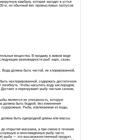
екрупную камбалу, которая заходит в устья
200 кг, но обычный вес промысловых палтусов
тельные вещества. В продажу в живом виде
следующие разновидности рыб: карп, сазан,
 Вода должна быть чистой, не хлорированной,
 быть нехлорированной, содержать достаточное
 погибнуть. Чтобы насытить воду кислородом,
. Достают и перегружают рыбу чистым сачком,
ыбы является ее упитанность, которую
ба должна быть бодрой, без изменения
 судорожные. Рыба, извлекаемая из воды,
ба должна быть однородной длины или массы.
до открытия магазина, а при смене в течение
жеуснувшую и неохлажденную рыбу часто
я) рыба — это высококачественный продукт,