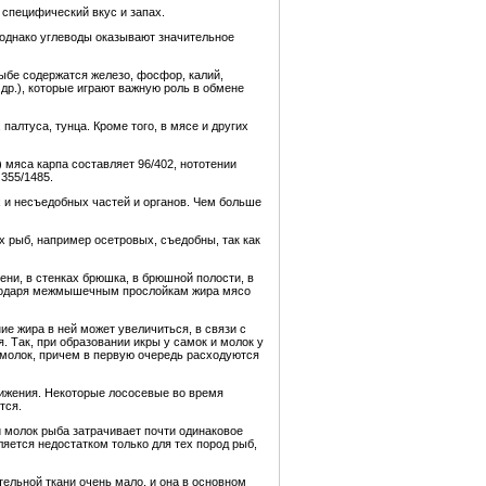
 специфический вкус и запах.
 однако углеводы оказывают значительное
рыбе содержатся железо, фосфор, калий,
 др.), которые играют важную роль в обмене
палтуса, тунца. Кроме того, в мясе и других
 мяса карпа составляет 96/402, нототении
355/1485.
х и несъедобных частей и органов. Чем больше
х рыб, например осетровых, съедобны, так как
ни, в стенках брюшка, в брюшной полости, в
агодаря межмышечным прослойкам жира мясо
е жира в ней может увеличиться, в связи с
. Так, при образовании икры у самок и молок у
 молок, причем в первую очередь расходуются
вижения. Некоторые лососевые во время
тся.
и молок рыба затрачивает почти одинаковое
ляется недостатком только для тех пород рыб,
ельной ткани очень мало, и она в основном