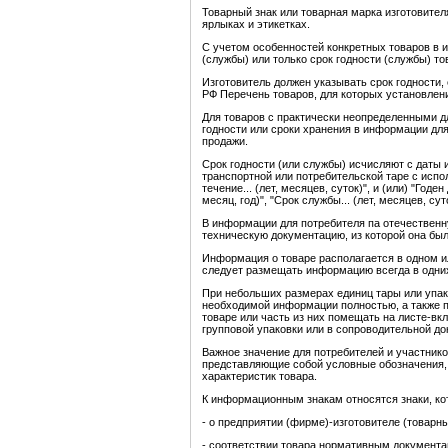
Товарный знак или товарная марка изготовител
ярлыках и этикетках.
С учетом особенностей конкретных товаров в и
(службы) или только срок годности (службы) то
Изготовитель должен указывать срок годности
РФ Перечень товаров, для которых установлени
Для товаров с практически неопределенными д
годности или сроки хранения в информации для
продажи.
Срок годности (или службы) исчисляют с даты 
транспортной или потребительской таре с испо
течение... (лет, месяцев, суток)", и (или) "Годен 
месяц, год)", "Срок службы... (лет, месяцев, сут
В информации для потребителя па отечествен
техническую документацию, из которой она был
Информация о товаре располагается в одном и
следует размещать информацию всегда в одних 
При небольших размерах единиц тары или упако
необходимой информации полностью, а также п
товаре или часть из них помещать на листе-вк
групповой упаковки или в сопроводительной до
Важное значение для потребителей и участник
представляющие собой условные обозначения,
характеристик товара.
К информационным знакам относятся знаки, к
- о предприятии (фирме)-изготовителе (товарны
- соответствии товара нормативным документа