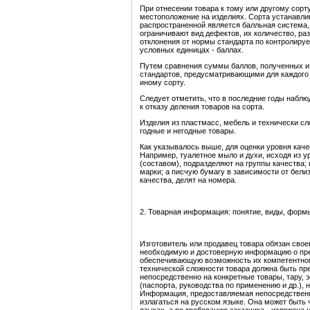
При отнесении товара к тому или другому сорт
местоположение на изделиях. Сорта устанавли
распространенной является балльная система,
ограничивают вид дефектов, их количество, р
отклонения от нормы стандарта по контролиру
условных единицах - баллах.
Путем сравнения суммы баллов, полученных и
стандартов, предусматривающими для каждого 
иному сорту.
Следует отметить, что в последние годы набл
к отказу деления товаров на сорта.
Изделия из пластмасс, мебель и технически сл
годные и негодные товары.
Как указывалось выше, для оценки уровня каче
Например, туалетное мыло и духи, исходя из 
(составом), подразделяют на группы качества; 
марки; а писчую бумагу в зависимости от бели
качества, делят на номера.
2. Товарная информация: понятие, виды, форм
Изготовитель или продавец товара обязан сво
необходимую и достоверную информацию о пре
обеспечивающую возможность их компетентног
технической сложности товара должна быть пре
непосредственно на конкретные товары, тару, эт
(паспорта, руководства по применению и др.),
Информация, предоставляемая непосредственн
излагаться на русском языке. Она может быть