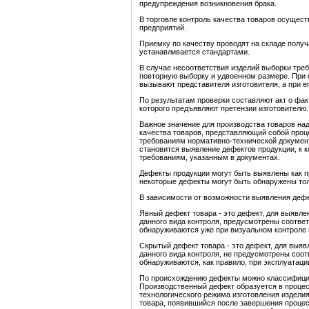
предупреждения возникновения брака.
В торговле контроль качества товаров осущес
предприятий.
Приемку по качеству проводят на складе полу
устанавливается стандартами.
В случае несоответствия изделий выборки тре
повторную выборку и удвоенном размере. При 
вызывают представителя изготовителя, а при е
По результатам проверки составляют акт о фак
которого предъявляют претензии изготовителю.
Важное значение для производства товаров на
качества товаров, представляющий собой проц
требованиям нормативно-технической документ
становится выявление дефектов продукции, к 
требованиям, указанным в документах.
Дефекты продукции могут быть выявлены как пр
некоторые дефекты могут быть обнаружены тол
В зависимости от возможности выявления деф
Явный дефект товара - это дефект, для выявле
данного вида контроля, предусмотрены соотве
обнаруживаются уже при визуальном контроле 
Скрытый дефект товара - это дефект, для выяв
данного вида контроля, не предусмотрены соо
обнаруживаются, как правило, при эксплуатации
По происхождению дефекты можно классифицир
Производственный дефект образуется в процес
технологического режима изготовления изделия
товара, появившийся после завершения процесса