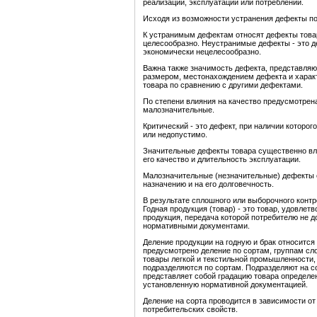
реализации, эксплуатации или потреблении.
Исходя из возможности устранения дефекты п
К устранимым дефектам относят дефекты товар
целесообразно. Неустранимые дефекты - это д
экономически нецелесообразно.
Важна также значимость дефекта, представля
размером, местонахождением дефекта и харак
товара по сравнению с другими дефектами.
По степени влияния на качество предусмотрена
малозначительные.
Критический - это дефект, при наличии которо
или недопустимо.
Значительные дефекты товара существенно вли
его качество и длительность эксплуатации.
Малозначительные (незначительные) дефекты 
назначению и на его долговечность.
В результате сплошного или выборочного контр
Годная продукция (товар) - это товар, удовл
продукция, передача которой потребителю не д
нормативными документами.
Деление продукции на годную и брак относится
предусмотрено деление по сортам, группам сло
товары легкой и текстильной промышленности, 
подразделяются по сортам. Подразделяют на 
представляет собой градацию товара определен
установленную нормативной документацией.
Деление на сорта проводится в зависимости от
потребительских свойств.