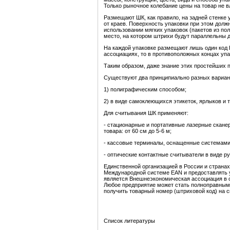
Только рыночное колебание цены на товар не вл
Размещают ШК, как правило, на задней стенке 
от краев. Поверхность упаковки при этом должн
использовании мягких упаковок (пакетов из п
место, на котором штрихи будут параллельны 
На каждой упаковке размещают лишь один код
ассоциациях, то в противоположных концах упа
Таким образом, даже знание этих простейших п
Существуют два принципиально разных вариант
1) полиграфическим способом;
2) в виде самоклеющихся этикеток, ярлыков и т.
Для считывания ШК применяют:
- стационарные и портативные лазерные скане
товара: от 60 см до 5-6 м;
- кассовые терминалы, оснащенные системами
- оптические контактные считыватели в виде ру
Единственной организацией в России и страна
Международной системе EAN и предоставлять 
является Внешнеэкономическая ассоциация в
Любое предприятие может стать полноправным
получить товарный номер (штриховой код) на 
Список литературы