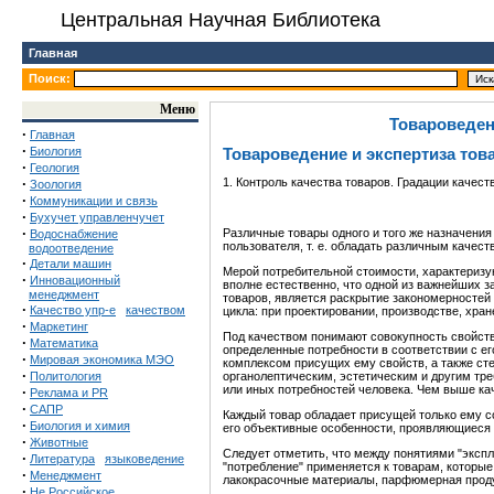
Центральная Научная Библиотека
Главная
Поиск:
Меню
Товароведен
·
Главная
·
Биология
Товароведение и экспертиза тов
·
Геология
·
1. Контроль качества товаров. Градации качест
Зоология
·
Коммуникации и связь
·
Бухучет управленчучет
·
Различные товары одного и того же назначения
Водоснабжение
пользователя, т. е. обладать различным качест
водоотведение
·
Детали машин
Мерой потребительной стоимости, характеризу
·
Инновационный
вполне естественно, что одной из важнейших 
менеджмент
товаров, является раскрытие закономерностей 
·
Качество упр-е
качеством
цикла: при проектировании, производстве, хран
·
Маркетинг
Под качеством понимают совокупность свойств
·
Математика
определенные потребности в соответствии с ег
·
Мировая экономика МЭО
комплексом присущих ему свойств, а также ст
·
Политология
органолептическим, эстетическим и другим т
или иных потребностей человека. Чем выше кач
·
Реклама и PR
·
САПР
Каждый товар обладает присущей только ему с
·
Биология и химия
его объективные особенности, проявляющиеся 
·
Животные
Следует отметить, что между понятиями "экспл
·
Литература
языковедение
"потребление" применяется к товарам, которы
·
Менеджмент
лакокрасочные материалы, парфюмерная продукц
·
Не Российское