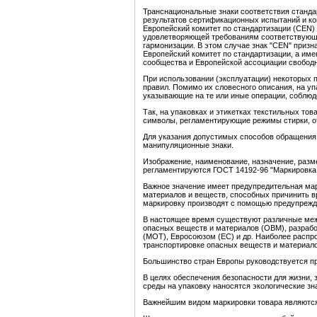
Транснациональные знаки соответствия станда
результатов сертификационных испытаний и ко
Европейский комитет по стандартизации (CEN)
удовлетворяющей требованиям соответствующе
гармонизации. В этом случае знак "CEN" приз
Европейский комитет по стандартизации, а им
сообщества и Европейской ассоциации свободн
При использовании (эксплуатации) некоторых
правил. Помимо их словесного описания, на уп
указывающие на те или иные операции, соблюд
Так, на упаковках и этикетках текстильных т
символы, регламентирующие режимы стирки, от
Для указания допустимых способов обращения 
манипуляционные знаки.
Изображение, наименование, назначение, раз
регламентируются ГОСТ 14192-96 "Маркировка 
Важное значение имеет предупредительная мар
материалов и веществ, способных причинить 
маркировку производят с помощью предупрежд
В настоящее время существуют различные меж
опасных веществ и материалов (ОВМ), разраб
(МОТ), Евросоюзом (ЕС) и др. Наиболее расп
транспортировке опасных веществ и материал
Большинство стран Европы руководствуется п
В целях обеспечения безопасности для жизни,
среды на упаковку наносятся экологические зн
Важнейшим видом маркировки товара являются