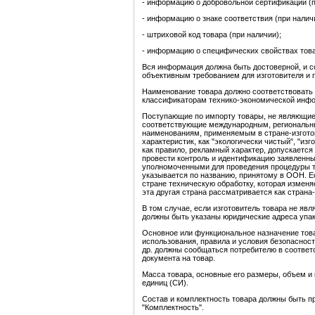
- информацию о добровольной сертификации (п
- информацию о знаке соответствия (при налич
- штриховой код товара (при наличии);
- информацию о специфических свойствах това
Вся информация должна быть достоверной, и с
объективным требованием для изготовителя и 
Наименование товара должно соответствовать
классификаторам технико-экономической инф
Поступающие по импорту товары, не являющие
соответствующие международным, региональны
наименованиям, применяемым в стране-изготов
характеристик, как "экологически чистый", "из
как правило, рекламный характер, допускаетс
провести контроль и идентификацию заявленных
уполномоченными для проведения процедуры т
указывается по названию, принятому в ООН. Ес
стране техническую обработку, которая изменяе
эта другая страна рассматривается как страна-
В том случае, если изготовитель товара не яв
должны быть указаны юридические адреса упак
Основное или функциональное назначение товар
использования, правила и условия безопасност
др. должны сообщаться потребителю в соответ
документа на товар.
Масса товара, основные его размеры, объем и
единиц (СИ).
Состав и комплектность товара должны быть п
"Комплектность".