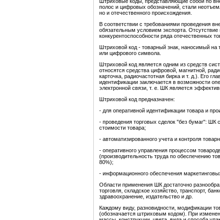
Штриховые коды, представляющие собой по вн
полос
и цифровых обозначений, стали неотъем
но и отечественного происхождения.
В соответствии с требованиями проведения вн
обязательным условием экспорта. Отсутствие 
конкурентоспособности ряда отечественных то
Штриховой код - товарный знак, наносимый на 
или цифрового символа.
Штриховой код является одним из средств сис
относятся средства цифровой, магнитной, ради
карточка, радиочастотная бирка и т. д.). Его 
идентификации заключается в возможности оп
электронной связи, т. е. ШК является эффект
Штриховой код предназначен:
- для оперативной идентификации товара и про
- проведения торговых сделок "без бумаг": ШК 
стоимости товара;
- автоматизированного учета и контроля товар
- оперативного управления процессом товародв
(производительность труда по обеспечению то
80%);
- информационного обеспечения маркетинговы
Области применения ШК достаточно разнообра
торговля, складское хозяйство, транспорт, бан
здравоохранение, издательство и др.
Каждому виду, разновидности, модификации т
(обозначается штриховым кодом). При изменен
массы, конструкции, цвета, вида и способа упак