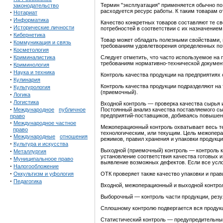
Термин "эксплуатация" применяется обычно по
законодательство
расходуется ресурс работы. К таким товарам от
·
Нотариат
·
Информатика
Качество конкретных товаров составляют те с
·
Исторические личности
потребностей в соответствии с их назначением
·
Кибернетика
Товар может обладать полезными свойствами, н
·
Коммуникация и связь
требованиям удовлетворения определенных по
·
Косметология
·
Криминалистика
Следует отметить, что часто используемое на 
требованиям нормативно-технической документ
·
Криминология
·
Наука и техника
Контроль качества продукции на предприятиях 
·
Кулинария
·
Контроль качества продукции подразделяют на
Культурология
(приемочный).
·
Логика
·
Логистика
Входной контроль — проверка качества сырья 
·
Международное
публичное
Постоянный анализ качества поставляемого сы
предприятий-поставщиков, добиваясь повышен
право
·
Международное частное
Межоперационный
контроль охватывает весь т
право
технологическим, или текущим. Цель межопера
·
Международные
отношения
режимов, правил хранения и упаковки продукц
·
Культура и искусства
·
Выходной (приемочный) контроль
— контроль к
Металлургия
установление соответствия качества готовых и
·
Муниципальноое право
выявление возможных дефектов. Если все усло
·
Налогообложение
·
Оккультизм и уфология
ОТК проверяет также качество упаковки и прав
·
Педагогика
Входной, межоперационный и выходной контро
Выборочный — контроль части продукции, резу
Сплошному
контролю подвергается вся продук
Статистический контроль — предупредительный