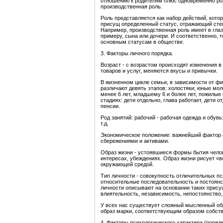
отношению к родителям плюс одновременно рол
производственная роль.
Роль представляется как набор действий, кото
присущ определенный статус, отражающий степ
Например, производственная роль имеет в глаз
примеру, сына или дочери. И соответственно, 
основным статусам в обществе.
3. Факторы личного порядка.
Возраст - с возрастом происходят изменения 
товаров и услуг, меняются вкусы и привычки.
В жизненном цикле семьи, в зависимости от ф
различают девять этапов: холостяки; юные мол
менее 6 лет, младшему 6 и более лет, пожилые 
стадиях: дети отдельно, глава работает, дети о
пенсии.
Род занятий: рабочий - рабочая одежда и обувь
т.д.
Экономическое положение: важнейший фактор 
сбережениями и активами.
Образ жизни - устоявшиеся формы бытия челов
интересах, убеждениях. Образ жизни рисует «в
окружающей средой.
Тип личности - совокупность отличительных п
относительные последовательность и постоянс
личности описывают на основании таких присущ
влиятельность, независимость, непостоянство, 
У всех нас существует сложный мысленный обр
образ марки, соответствующим образом собств
4. Факторы психологического характера (порядк