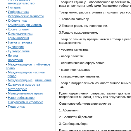
Товарная единица - обособленная целостность
законодательство
вида и прочими атрибутами (например, губная п
·
Нотариат
·
Информатика
Товар можно рассматривать с позиции трех ур
·
Исторические личности
1.Товар по замыслу.
·
Кибернетика
·
Коммуникация и связь
2.Товар в реальном исполнении.
·
Косметология
3.Товар с подкреплением.
·
Криминалистика
·
Криминология
Товар по замыслу превращается в товар в реа
·
Наука и техника
характеристик:
·
Кулинария
- уровень качества;
·
Культурология
·
Логика
- набор свойств;
·
Логистика
- специфическое оформление;
·
Международное
публичное
право
- марочное название;
·
Международное частное
право
- специфическая упаковка.
·
Международные
отношения
Товар с подкреплением означает личное вниман
·
Культура и искусства
т.д.
·
Металлургия
·
Муниципальноое право
Идея подкрепления товара заставляет деятеля
потребления в целом, к тому как покупатель т
·
Налогообложение
·
Оккультизм и уфология
Сервисное обслуживание включает:
·
Педагогика
1. Абонемент.
2. Бесплатный ремонт.
3. Свобода выбора.
Конкуренция по-новому
- это не конкуренция 