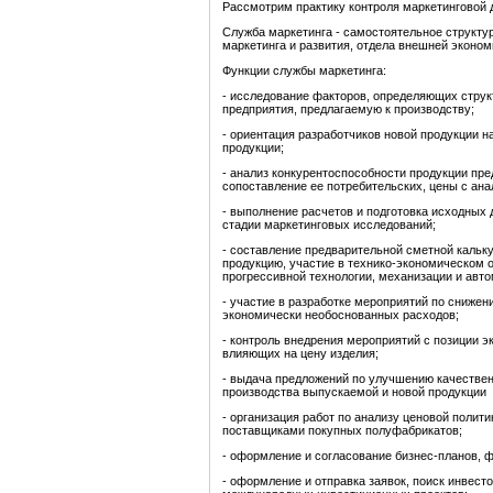
Рассмотрим практику контроля маркетинговой
Служба маркетинга - самостоятельное структур
маркетинга и развития, отдела внешней эконом
Функции службы маркетинга:
- исследование факторов, определяющих струк
предприятия, предлагаемую к производству;
- ориентация разработчиков новой продукции 
продукции;
- анализ конкурентоспособности продукции пре
сопоставление ее потребительских, цены с ан
- выполнение расчетов и подготовка исходных 
стадии маркетинговых исследований;
- составление предварительной сметной кальк
продукцию, участие в технико-экономическом о
прогрессивной технологии, механизации и авт
- участие в разработке мероприятий по снижен
экономически необоснованных расходов;
- контроль внедрения мероприятий с позиции э
влияющих на цену изделия;
- выдача предложений по улучшению качествен
производства выпускаемой и новой продукции
- организация работ по анализу ценовой поли
поставщиками покупных полуфабрикатов;
- оформление и согласование бизнес-планов, 
- оформление и отправка заявок, поиск инвесто