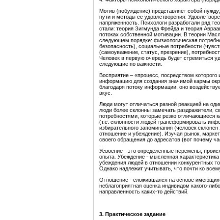
Мотив (побуждение) представляет собой нужду,
пути и методы ее удовлетворения. Удовлетво
напряженность. Психологи разработали ряд те
стали: теория Зигмунда Фрейда и теория Авраам
потоках собственной мотивации. В теории Мас
следующем порядке: физиологическая потребно
безопасность), социальные потребности (чувст
(самоуважение, статус, презрение), потребнос
Человек в первую очередь будет стремиться у
следующие по важности.
Восприятие – «процесс, посредством которого 
информацию для создания значимой кармы окр
благодаря потоку информации, оно воздействует
вкус.
Люди могут отличаться разной реакцией на оди
люди более склонны замечать раздражители, 
потребностями, которые резко отличающиеся к
(т.е. склонности людей трансформировать инф
избирательного запоминания (человек склоне
отношение и убеждение). Изучая рынок, марке
своего обращения до адресатов (вот почему ч
Усвоение - это определенные перемены, проис
опыта. Убеждение - мысленная характеристика
убеждения людей в отношении конкурентных то
Однако надлежит учитывать, что почти ко всем
Отношение - сложившаяся на основе имеющихс
неблагоприятная оценка индивидом какого-либо
направленность каких-то действий.
3. Практическое задание