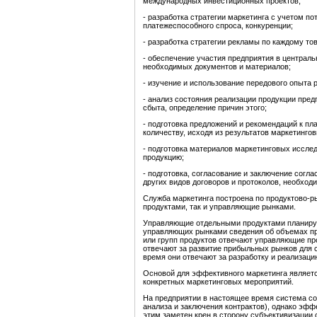
международных инвестиционных проектов;
- разработка стратегии маркетинга с учетом п
платежеспособного спроса, конкуренции;
- разработка стратегии рекламы по каждому то
- обеспечение участия предприятия в централь
необходимых документов и материалов;
- изучение и использование передового опыта
- анализ состояния реализации продукции пре
сбыта, определение причин этого;
- подготовка предложений и рекомендаций к пл
количеству, исходя из результатов маркетинго
- подготовка материалов маркетинговых иссле
продукцию;
- подготовка, согласование и заключение согла
других видов договоров и протоколов, необход
Служба маркетинга построена по продуктово-
продуктами, так и управляющие рынками.
Управляющие отдельными продуктами планирую
управляющих рынками сведения об объемах про
или групп продуктов отвечают управляющие п
отвечают за развитие прибыльных рынков для 
время они отвечают за разработку и реализаци
Основой для эффективного маркетинга являетс
конкретных маркетинговых мероприятий.
На предприятии в настоящее время система со
анализа и заключения контрактов), однако эфф
этим заметен крен в сторону субъективизации 