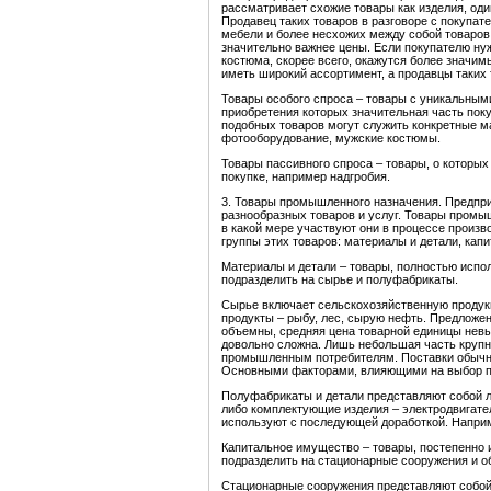
рассматривает схожие товары как изделия, один
Продавец таких товаров в разговоре с покупат
мебели и более несхожих между собой товаров
значительно важнее цены. Если покупателю нуж
костюма, скорее всего, окажутся более значи
иметь широкий ассортимент, а продавцы таких
Товары особого спроса – товары с уникальным
приобретения которых значительная часть пок
подобных товаров могут служить конкретные м
фотооборудование, мужские костюмы.
Товары пассивного спроса – товары, о которых 
покупке, например надгробия.
3. Товары промышленного назначения. Предпри
разнообразных товаров и услуг. Товары промы
в какой мере участвуют они в процессе произв
группы этих товаров: материалы и детали, кап
Материалы и детали – товары, полностью испо
подразделить на сырье и полуфабрикаты.
Сырье включает сельскохозяйственную продукц
продукты – рыбу, лес, сырую нефть. Предложен
объемны, средняя цена товарной единицы невы
довольно сложна. Лишь небольшая часть крупн
промышленным потребителям. Поставки обычно
Основными факторами, влияющими на выбор по
Полуфабрикаты и детали представляют собой л
либо комплектующие изделия – электродвигате
используют с последующей доработкой. Наприме
Капитальное имущество – товары, постепенно
подразделить на стационарные сооружения и о
Стационарные сооружения представляют собой 