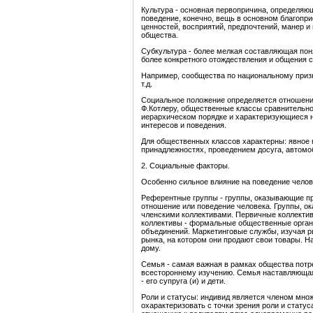
Культура - основная первопричина, определяю
поведение, конечно, вещь в основном благопр
ценностей, восприятий, предпочтений, манер и
общества.
Субкультура - более мелкая составляющая пон
более конкретного отождествления и общения 
Например, сообщества по национальному призн
т.д.
Социальное положение определяется отношени
Ф.Котлеру, общественные классы сравнительно
иерархическом порядке и характеризующиеся н
интересов и поведения.
Для общественных классов характерны: явное 
принадлежностях, проведением досуга, автомоб
2. Социальные факторы.
Особенно сильное влияние на поведение чело
Референтные группы - группы, оказывающие пря
отношение или поведение человека. Группы, о
членскими коллективами. Первичные коллективы
коллективы - формальные общественные орган
объединений. Маркетинговые службы, изучая р
рынка, на котором они продают свои товары. Н
дому.
Семья - самая важная в рамках общества потре
всестороннему изучению. Семья наставляющая
- его супруга (и) и дети.
Роли и статусы: индивид является членом множ
охарактеризовать с точки зрения роли и стату