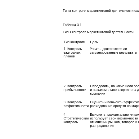
Типы контроля маркетинговой деятельности оха
Таблица 3.1
Типы контроля маркетинговой деятельности
Тип контроля
Цель
1. Контроль
Узнать, достигаются ли
ежегодных
запланированные результаты
планов
2. Контроль
Определить, на какие цели ра
прибыльности
и на каком этапе «теряются» 
компании
3. Контроль
Оценить и повысить эффекти
эффективности
расходования средств на марк
4.
Выяснить, максимально ли ко
Стратегический
использует свои возможности
контроль
отношении рынков, товаров и 
распределения