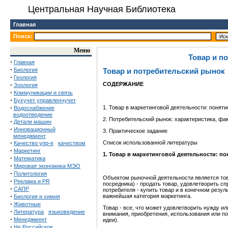
Центральная Научная Библиотека
Главная
Поиск:
Меню
Товар и п
·
Главная
·
Биология
Товар и потребительский рынок
·
Геология
·
СОДЕРЖАНИЕ
Зоология
·
Коммуникации и связь
·
Бухучет управленчучет
·
1. Товар в маркетинговой деятельности: поняти
Водоснабжение
водоотведение
2. Потребительский рынок: характеристика, фа
·
Детали машин
·
Инновационный
3. Практическое задание
менеджмент
·
Список использованной литературы
Качество упр-е
качеством
·
Маркетинг
1. Товар в маркетинговой деятельности: по
·
Математика
·
Мировая экономика МЭО
·
Политология
Объектом рыночной деятельности является това
·
Реклама и PR
посредника) - продать товар, удовлетворить сп
·
САПР
потребителя - купить товар и в конечном резул
·
важнейшая категория маркетинга.
Биология и химия
·
Животные
Товар - все, что может удовлетворить нужду и
·
Литература
языковедение
внимания, приобретения, использования или по
·
Менеджмент
идеи).
·
Не Российское