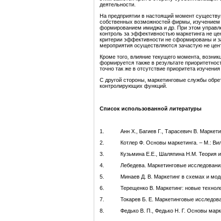
деятельности.
На предприятии в настоящий момент существу
собственных возможностей фирмы, изучением 
формированием имиджа и др. При этом управле
контроль за эффективностью маркетинга не цен
критерии эффективности не сформированы и з
мероприятия осуществляются зачастую не цент
Кроме того, влияние текущего момента, возник
формируется также в результате приоритетност
точно так же в отсутствие приоритета изучения
С другой стороны, маркетинговые службы обр
контролирующих функций.
Список использованной литературы
1. Анн Х., Багиев Г., Тарасевич В. Маркетинг.
2. Котлер Ф. Основы маркетинга. – М.: Виль
3. Кузьмина Е.Е., Шаляпина Н.М. Теория и пра
4. Лебедева. Маркетинговые исследования ры
5. Минаев Д. В. Маркетинг в схемах и моделях
6. Терещенко В. Маркетинг: новые технологии 
7. Токарев Б. Е. Маркетинговые исследования
8. Федько В. П., Федько Н. Г. Основы маркети