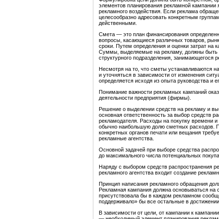
элементов планирования рекламной кампании 
рекламного воздействия. Если реклама обраще
целесообразно адресовать конкретным группам
действенными.
Смета — это план финансирования определенн
вопросы, касающиеся различных товаров, рын
сроки. Путем определения и оценки затрат на
Суммы, выделяемые на рекламу, должны быть р
структурного подразделения, занимающегося р
Несмотря на то, что сметы устанавливаются н
и уточняться в зависимости от изменения сит
определяется исходя из опыта руководства и е
Понимание важности рекламных кампаний оказ
деятельности предприятия (фирмы).
Решение о выделении средств на рекламу и вы
основная ответственность за выбор средств ра
рекламодателя. Расходы на покупку времени и
обычно наибольшую долю сметных расходов. П
конкретных органов печати или вещания требу
рекламные агентства.
Основной задачей при выборе средства распр
до максимального числа потенциальных покупа
Наряду с выбором средств распространения ре
рекламного агентства входит создание рекламн
Принцип написания рекламного обращения долж
Рекламная кампания должна основываться на с
присутствовала бы в каждом рекламном сообщ
поддерживало» бы все остальные в достижении
В зависимости от цели, от кампании к кампан
— необходимый элемент планирования реклам