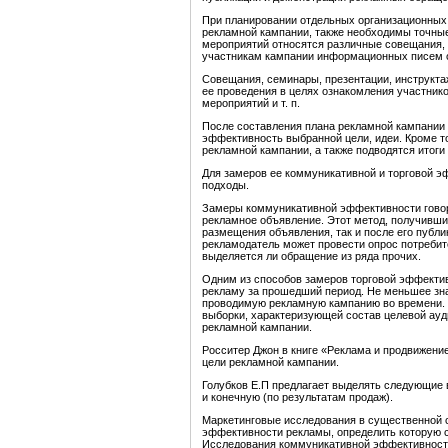
При планировании отдельных организационных 
рекламной кампании, также необходимы точные
мероприятий относятся различные совещания, 
участникам кампании информационных писем о
Совещания, семинары, презентации, инструктаж
ее проведения в целях ознакомления участник
мероприятий и т. п.
После составления плана рекламной кампании
эффективность выбранной цели, идеи. Кроме т
рекламной кампании, а также подводятся итоги
Для замеров ее коммуникативной и торговой э
подходы.
Замеры коммуникативной эффективности говор
рекламное объявление. Этот метод, получивший
размещения объявления, так и после его публ
рекламодатель может провести опрос потребит
выделяется ли обращение из ряда прочих.
Одним из способов замеров торговой эффекти
рекламу за прошедший период. Не меньшее зна
проводимую рекламную кампанию во времени. 
выборки, характеризующей состав целевой ауд
рекламной кампании.
Росситер Джон в книге «Реклама и продвижен
цели рекламной кампании.
Голубков Е.П предлагает выделять следующие
и конечную (по результатам продаж).
Маркетинговые исследования в существенной 
эффективности рекламы, определить которую 
Исследования коммуникативной эффективности