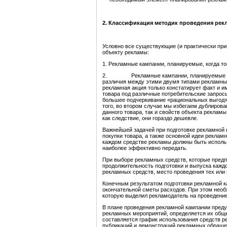
2. Классификация методик проведения рек
Условно все существующие (и практически пр
объекту рекламы:
1. Рекламные кампании, планируемые, когда то
2. Рекламные кампании, планируемые на ста
различия между этими двумя типами рекламны
рекламная акция только констатирует факт и 
товара под различные потребительские запросы
большее подчеркивание «рациональных выгод»
того, во втором случае мы избегаем дублиров
данного товара, так и свойств объекта реклам
как следствие, они гораздо дешевле.
Важнейшей задачей при подготовке рекламной 
покупки товара, а также основной идеи реклам
каждом средстве рекламы должны быть исполь
наиболее эффективно передать.
При выборе рекламных средств, которые предп
продолжительность подготовки и выпуска каждо
рекламных средств, место проведения тех или
Конечным результатом подготовки рекламной к
окончательной сметы расходов. При этом необ
которую выделил рекламодатель на проведени
В плане проведения рекламной кампании пред
рекламных мероприятий, определяется их общее 
составляется график использования средств р
публикаций и демонстраций рекламных обращен