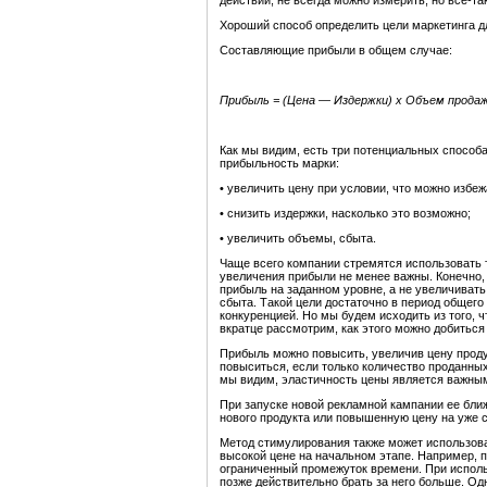
действий, не всегда можно измерить, но все-т
Хороший способ определить цели маркетинга д
Составляющие прибыли в общем случае:
Прибыль = (Цена — Издержки) х Объем прода
Как мы видим, есть три потенциальных способ
прибыльность марки:
• увеличить цену при условии, что можно избе
• снизить издержки, насколько это возможно;
• увеличить объемы, сбыта.
Чаще всего компании стремятся использовать т
увеличения прибыли не менее важны. Конечно,
прибыль на заданном уровне, а не увеличивать 
сбыта. Такой цели достаточно в период общего
конкуренцией. Но мы будем исходить из того, 
вкратце рассмотрим, как этого можно добитьс
Прибыль можно повысить, увеличив цену проду
повыситься, если только количество проданны
мы видим, эластичность цены является важны
При запуске новой рекламной кампании ее бл
нового продукта или повышенную цену на уже
Метод стимулирования также может использоват
высокой цене на начальном этапе. Например, п
ограниченный промежуток времени. При исполь
позже действительно брать за него больше. Од