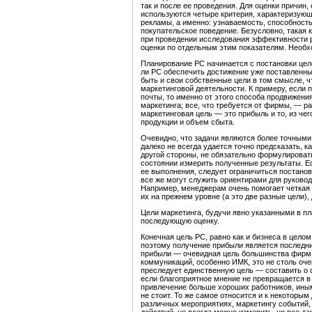
так и после ее проведения. Для оценки причи
используются четыре критерия, характеризую
рекламы, а именно: узнаваемость, способность
покупательское поведение. Безусловно, такая
при проведении исследования эффективности р
оценки по отдельным этим показателям. Необ
Планирование PC начинается с постановки цел
ли PC обеспечить достижение уже поставленны
быть и свои собственные цели в том смысле, 
маркетинговой деятельности. К примеру, если
почты, то именно от этого способа продвижени
маркетинга; все, что требуется от фирмы, — р
маркетинговая цель — это прибыль и то, из чег
продукции и объем сбыта.
Очевидно, что задачи являются более точными
далеко не всегда удается точно предсказать, 
другой стороны, не обязательно формулировать
состоянии измерить полученные результаты. Е
ее выполнения, следует ограничиться постанов
все же могут служить ориентирами для руково
Например, менеджерам очень помогает четкая 
их на прежнем уровне (а это две разные цели),
Цели маркетинга, будучи явно указанными в п
последующую оценку.
Конечная цель PC, равно как и бизнеса в цел
поэтому получение прибыли является последн
прибыли — очевидная цель большинства фирм.
коммуникаций, особенно ИМК, это не столь оч
преследует единственную цель — составить о 
если благоприятное мнение не превращается в
привлечение больше хороших работников, иным
не стоит. То же самое относится и к некотор
различных мероприятиях, маркетингу событий,