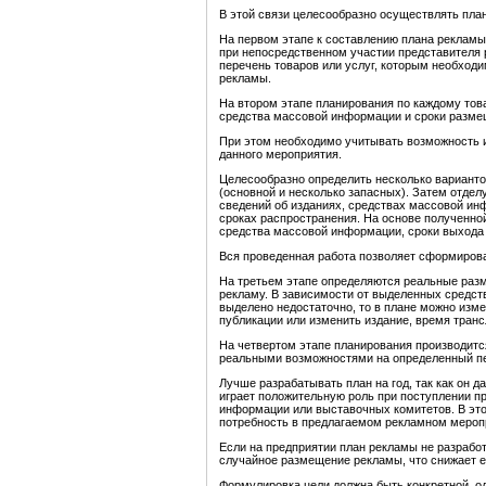
В этой связи целесообразно осуществлять пла
На первом этапе к составлению плана рекламы
при непосредственном участии представителя 
перечень товаров или услуг, которым необход
рекламы.
На втором этапе планирования по каждому тов
средства массовой информации и сроки разме
При этом необходимо учитывать возможность 
данного мероприятия.
Целесообразно определить несколько вариант
(основной и несколько запасных). Затем отдел
сведений об изданиях, средствах массовой ин
сроках распространения. На основе полученно
средства массовой информации, сроки выхода
Вся проведенная работа позволяет сформирова
На третьем этапе определяются реальные раз
рекламу. В зависимости от выделенных средств
выделено недостаточно, то в плане можно из
публикации или изменить издание, время тран
На четвертом этапе планирования производитс
реальными возможностями на определенный пер
Лучше разрабатывать план на год, так как он д
играет положительную роль при поступлении п
информации или выставочных комитетов. В эт
потребность в предлагаемом рекламном мероп
Если на предприятии план рекламы не разработ
случайное размещение рекламы, что снижает 
Формулировка цели должна быть конкретной, о