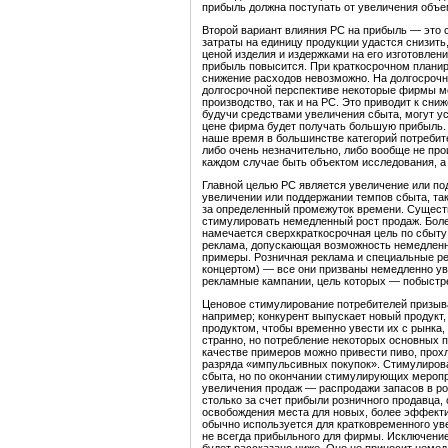
прибыль должна поступать от увеличения объем
Второй вариант влияния PC на прибыль — это с
затраты на единицу продукции удастся снизить
ценой изделия и издержками на его изготовле
прибыль повысится. При краткосрочном планир
снижение расходов невозможно. На долгосрочн
долгосрочной перспективе некоторые фирмы мо
производство, так и на PC. Это приводит к сни
будучи средствами увеличения сбыта, могут ус
цене фирма будет получать большую прибыль. 
наше время в большинстве категорий потреби
либо очень незначительно, либо вообще не про
каждом случае быть объектом исследования, а
Главной целью PC является увеличение или по
увеличении или поддержании темпов сбыта, так
за определенный промежуток времени. Существ
стимулировать немедленный рост продаж. Более
намечается сверхкраткосрочная цель по сбыту
реклама, допускающая возможность немедленно
примеры. Розничная реклама и специальные р
концертом) — все они призваны немедленно ув
рекламные кампании, цель которых — побыстре
Ценовое стимулирование потребителей призыва
например; конкурент выпускает новый продукт
продуктом, чтобы временно увести их с рынка, 
странно, но потребление некоторых основных п
качестве примеров можно привести пиво, прохл
разряда «импульсивных покупок». Стимулирова
сбыта, но по окончании стимулирующих меропр
увеличения продаж — распродажи запасов в ро
столько за счет прибыли розничного продавца,
освобождения места для новых, более эффект
обычно используется для кратковременного ув
не всегда прибыльного для фирмы. Исключение