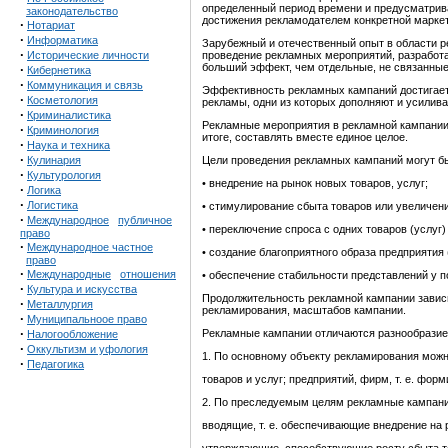
определенный период времени и предусматрив
законодательство
достижения рекламодателем конкретной маркет
·
Нотариат
·
Информатика
Зарубежный и отечественный опыт в области р
·
Исторические личности
проведение рекламных мероприятий, разработа
больший эффект, чем отдельные, не связанны
·
Кибернетика
·
Коммуникация и связь
Эффективность рекламных кампаний достигает
·
Косметология
рекламы, одни из которых дополняют и усилива
·
Криминалистика
Рекламные мероприятия в рекламной кампании 
·
Криминология
итоге, составлять вместе единое целое.
·
Наука и техника
·
Кулинария
Цели проведения рекламных кампаний могут б
·
Культурология
• внедрение на рынок новых товаров, услуг;
·
Логика
·
Логистика
• стимулирование сбыта товаров или увеличен
·
Международное
публичное
• переключение спроса с одних товаров (услуг) 
право
·
Международное частное
• создание благоприятного образа предприятия
право
·
Международные
отношения
• обеспечение стабильности представлений у п
·
Культура и искусства
Продолжительность рекламной кампании зависи
·
Металлургия
рекламирования, масштабов кампании.
·
Муниципальноое право
·
Рекламные кампании отличаются разнообразием
Налогообложение
·
Оккультизм и уфология
1. По основному объекту рекламирования можн
·
Педагогика
товаров и услуг; предприятий, фирм, т. е. фо
2. По преследуемым целям рекламные кампани
вводящие, т. е. обеспечивающие внедрение на 