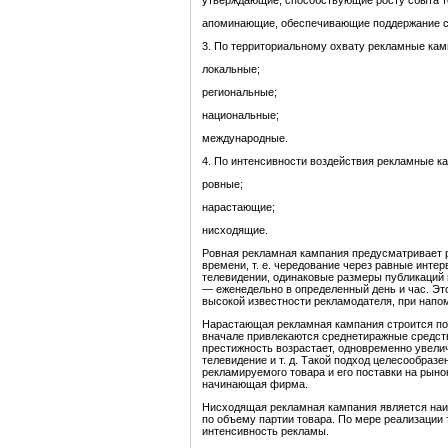
утверждающие, способствующие росту сбыта то
апоминающие, обеспечивающие поддержание сп
3. По территориальному охвату рекламные кам
локальные;
региональные;
национальные;
международные.
4. По интенсивности воздействия рекламные к
ровные;
нарастающие;
нисходящие.
Ровная рекламная кампания предусматривает 
времени, т. е. чередование через равные инте
телевидении, одинаковые размеры публикаций
— еженедельно в определенный день и час. Эт
высокой известности рекламодателя, при нап
Нарастающая рекламная кампания строится по 
вначале привлекаются среднетиражные средств
престижность возрастает, одновременно увели
телевидение и т. д. Такой подход целесообраз
рекламируемого товара и его поставки на рын
начинающая фирма.
Нисходящая рекламная кампания является на
по объему партии товара. По мере реализации 
интенсивность рекламы.