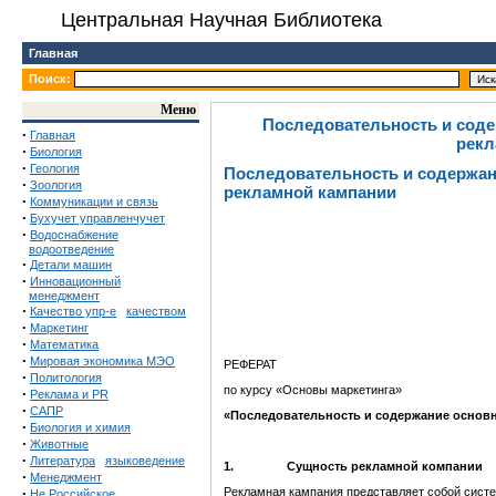
Центральная Научная Библиотека
Главная
Поиск:
Меню
Последовательность и соде
·
Главная
рекл
·
Биология
·
Геология
Последовательность и содержан
·
Зоология
рекламной кампании
·
Коммуникации и связь
·
Бухучет управленчучет
·
Водоснабжение
водоотведение
·
Детали машин
·
Инновационный
менеджмент
·
Качество упр-е
качеством
·
Маркетинг
·
Математика
·
Мировая экономика МЭО
РЕФЕРАТ
·
Политология
по курсу «Основы маркетинга»
·
Реклама и PR
·
САПР
«Последовательность и содержание основ
·
Биология и химия
·
Животные
·
Литература
языковедение
1.
Сущность рекламной компании
·
Менеджмент
·
Рекламная кампания представляет собой сис
Не Российское