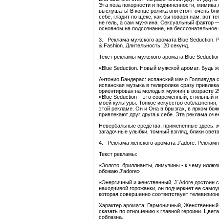
Эта поза покорности и подчиненности, мимика л
выслушать! В конце ролика они стоят очень бл
себе, гладит по щеке, как бы говоря нам: вот 
не гель, а сам мужчина. Сексуальный фактор 
основном на подсознание, на бессознательное 
3. Реклама мужского аромата Blue Seduction. Р
& Fashion. Длительность: 20 секунд.
Текст рекламы мужского аромата Blue Seduction
«Blue Seduction. Новый мужской аромат. Будь ж
Антонио Бандерас: испанский мачо Голливуда
испанская музыка в телеролике сразу привлекае
ориентирован на молодых мужчин в возрасте 25
«Blue Seduction – это современный, стильный 
моей культуры. Тонкое искусство соблазнения
этой рекламе. Он и Она в брызгах, в ярком бо
привлекают друг друга к себе. Эта реклама оче
Невербальные средства, примененные здесь: ж
загадочные улыбки, томный взгляд, блики свет
4. Реклама женского аромата J'adore. Рекламный
Текст рекламы:
«Золото, бриллианты, лимузины - к чему иллюз
обожаю J'adore»
«Энергичный и женственный, J`Adore достоин 
находчивой горожанки, он подчеркнет ее самоув
которая совершенно соответствует телевизион
Характер аромата: Гармоничный, Женственный,
сказать по отношению к главной героини. Цвет
соблазна.