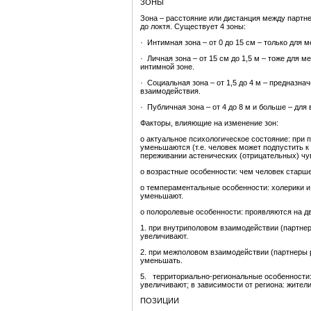
ЗОНЫ
Зона – расстояние или дистанция между партне
до локтя. Существует 4 зоны:
· Интимная зона – от 0 до 15 см – только для
· Личная зона – от 15 см до 1,5 м – тоже для м
интимной зоне.
· Социальная зона – от 1,5 до 4 м – предназна
взаимодействия.
· Публичная зона – от 4 до 8 м и больше – дл
Факторы, влияющие на изменение зон:
o актуальное психологическое состояние: при 
уменьшаются (т.е. человек может подпустить к
переживании астенических (отрицательных) чув
o возрастные особенности: чем человек старше
o темпераментальные особенности: холерики и
уменьшают.
o полоролевые особенности: проявляются на д
1. при внутриполовом взаимодействии (партне
увеличивают.
2. при межполовом взаимодействии (партнеры 
уменьшать.
5. территориально-региональные особенности:
увеличивают; в зависимости от региона: жите
ПОЗИЦИИ