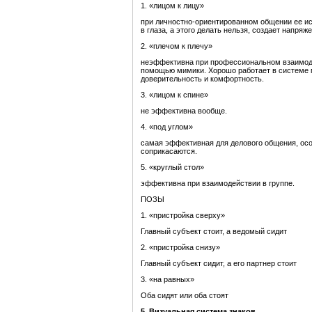
1. «лицом к лицу»
при личностно-ориентированном общении ее исп
в глаза, а этого делать нельзя, создает напряж
2. «плечом к плечу»
неэффективна при профессиональном взаимоде
помощью мимики. Хорошо работает в системе 
доверительность и комфортность.
3. «лицом к спине»
не эффективна вообще.
4. «под углом»
самая эффективная для делового общения, особе
соприкасаются.
5. «круглый стол»
эффективна при взаимодействии в группе.
ПОЗЫ
1. «пристройка сверху»
Главный субъект стоит, а ведомый сидит
2. «пристройка снизу»
Главный субъект сидит, а его партнер стоит
3. «на равных»
Оба сидят или оба стоят
5. Визуальная система знаков