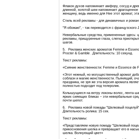
Флакон духов напоминает амфору, сосуд и др
длинной, золотой шеи напоминает драгоценное 
женщину, ведь именно для Нее этот аромат, эт
Стиль всей рекламы - для динамичных и рома
"Я обожаю", - так переводится с французского 
Невербальные средства, примененные здесь: ц
рекламы, прищуренные глаза, слегка приоткрыт
шагов.
5. Реклама женских ароматов Femme и Essenc
Procter & Gamble . Длительность: 10 секунд.
Текст рекламы:
«Сияние женственности: Femme и Essence de 
«Этот нежный, но могущественный аромат доб
соблазн и магию женственности. Пьянящий, о
праздника, не зря же эта версия аромата явля
полностью подходит под телеролик.
Колышущиеся на ветру локоны волос, лента ша
ярких сияющих бликах – эти невербальные сре
почти шепот.
6. Реклама новой помады "Шелковый поцелуй". 
Длительность ролика: 15 сек.
Текст рекламы:
«Представляем новую помаду "Шелковый поцелу
прикосновения шелка и превращает его в насыщ
шелка. Волнующий цвет»