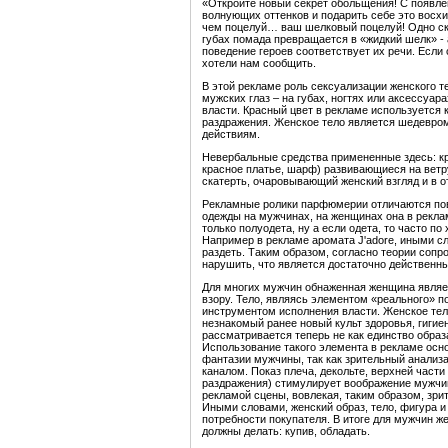
«Откройте новый секрет обольщения! С появле
волнующих оттенков и подарить себе это восх
чем поцелуй… ваш шелковый поцелуй! Одно ск
губах помада превращается в «жидкий шелк» - 
поведение героев соответствует их речи. Если 
хотели нам сообщить.
В этой рекламе роль сексуализации женского т
мужских глаз – на губах, ногтях или аксессуар
власти. Красный цвет в рекламе используется
раздражения. Женское тело является шедевром
действиям.
Невербальные средства примененные здесь: кра
красное платье, шарф) развивающиеся на ветр
скатерть, очаровывающий женский взгляд и в 
Рекламные ролики парфюмерии отличаются пов
одежды на мужчинах, на женщинах она в рекла
только полуодета, ну а если одета, то часто п
Например в рекламе аромата J'adore, иными сл
раздеть. Таким образом, согласно теории сопр
нарушить, что является достаточно действенн
Для многих мужчин обнаженная женщина являет
взору. Тело, являясь элементом «реального» п
инструментом исполнения власти. Женское тел
незнакомый ранее новый культ здоровья, гигие
рассматривается теперь не как единство образа
Использование такого элемента в рекламе осно
фантазии мужчины, так как зрительный анализ
каналом. Показ плеча, декольте, верхней част
раздражения) стимулирует воображение мужчи
рекламой сцены, вовлекая, таким образом, зри
Иными словами, женский образ, тело, фигура и 
потребности покупателя. В итоге для мужчин же
должны делать: купив, обладать.