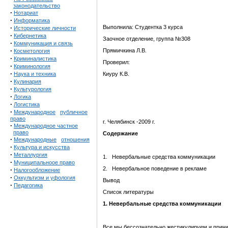
законодательство
·
Нотариат
·
Информатика
·
Выполнила: Студентка 3 курса
Исторические личности
·
Кибернетика
Заочное отделение, группа №308
·
Коммуникация и связь
·
Прямичкина Л.В.
Косметология
·
Криминалистика
Проверил:
·
Криминология
·
Наука и техника
Киуру К.В.
·
Кулинария
·
Культурология
·
Логика
·
Логистика
·
Международное
публичное
право
г. Челябинск -2009 г.
·
Международное частное
право
Содержание
·
Международные
отношения
·
Культура и искусства
·
Металлургия
1. Невербальные средства коммуникации
·
Муниципальноое право
2. Невербальное поведение в рекламе
·
Налогообложение
·
Оккультизм и уфология
Вывод
·
Педагогика
Список литературы
1. Невербальные средства коммуникации
Все мы бессознательно жестикулируем и прини