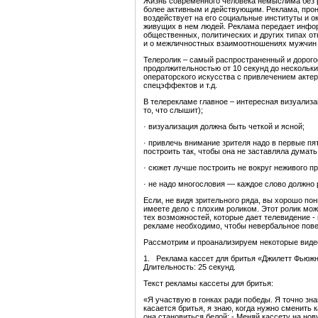
Жизнь современного человека немыслима без р
более активным и действующим. Реклама, про
воздействует на его социальные институты и о
живущих в нем людей. Реклама передает информ
общественных, политических и других типах от
и о межличностных взаимоотношениях мужчин
Телеролик – самый распространенный и дорого
продолжительностью от 10 секунд до нескольки
операторского искусства с привлечением акте
спецэффектов и т.д.
В телерекламе главное – интересная визуализац
то, что слышит);
· визуализация должна быть четкой и ясной;
· привлечь внимание зрителя надо в первые пя
построить так, чтобы она не заставляла думать
· сюжет лучше построить не вокруг неживого п
· не надо многословия — каждое слово должно 
Если, не видя зрительного ряда, вы хорошо пон
имеете дело с плохим роликом. Этот ролик мож
тех возможностей, которые дает телевидение -
рекламе необходимо, чтобы невербальное пове
Рассмотрим и проанализируем некоторые видео
1. Реклама кассет для бритья «Джилетт Фьюжн».
Длительность: 25 секунд.
Текст рекламы кассеты для бритья:
«Я участвую в гонках ради победы. Я точно зн
касается бритья, я знаю, когда нужно сменить к
она становиться белой: - Меняй кассету на нов