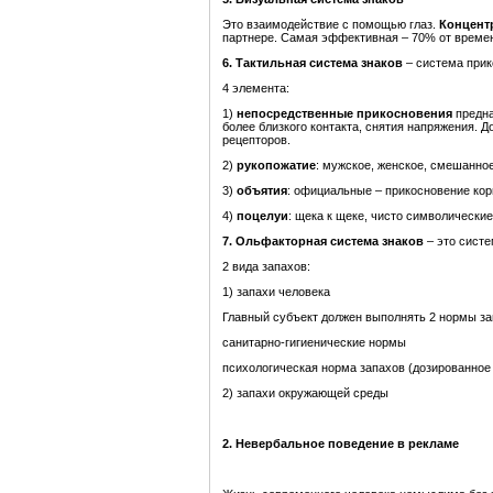
Это взаимодействие с помощью глаз.
Концент
партнере. Самая эффективная – 70% от времен
6. Тактильная система знаков
– система прик
4 элемента:
1)
непосредственные прикосновения
предн
более близкого контакта, снятия напряжения. Д
рецепторов.
2)
рукопожатие
: мужское, женское, смешанное
3)
объятия
: официальные – прикосновение ко
4)
поцелуи
: щека к щеке, чисто символические
7. Ольфакторная система знаков
– это систе
2 вида запахов:
1) запахи человека
Главный субъект должен выполнять 2 нормы за
санитарно-гигиенические нормы
психологическая норма запахов (дозированно
2) запахи окружающей среды
2. Невербальное поведение в рекламе