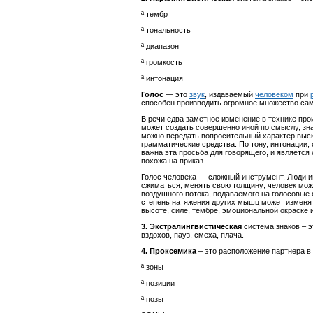
ª тембр
ª тональность
ª диапазон
ª громкость
ª интонация
Голос
— это
звук
, издаваемый
человеком
при
способен производить огромное множество сам
В речи едва заметное изменение в технике про
может создать совершенно иной по смыслу, зна
можно передать вопросительный характер выск
грамматические средства. По тону, интонации, 
важна эта просьба для говорящего, и является
похожа на приказ.
Голос человека — сложный инструмент. Люди и
сжиматься, менять свою толщину; человек мож
воздушного потока, подаваемого на голосовые с
степень натяжения других мышц может изменят
высоте, силе, тембре, эмоциональной окраске 
3. Экстралингвистическая
система знаков – э
вздохов, пауз, смеха, плача.
4. Проксемика
– это расположение партнера в 
ª зоны
ª позиции
ª позы