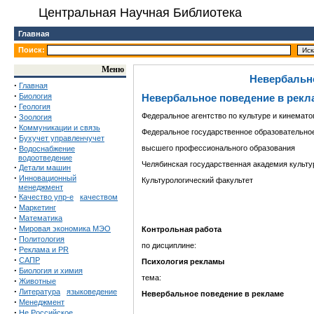
Центральная Научная Библиотека
Главная
Поиск:
Меню
Невербально
·
Главная
·
Биология
Невербальное поведение в рекл
·
Геология
·
Федеральное агентство по культуре и кинемат
Зоология
·
Коммуникации и связь
Федеральное государственное образовательно
·
Бухучет управленчучет
·
высшего профессионального образования
Водоснабжение
водоотведение
Челябинская государственная академия культу
·
Детали машин
·
Инновационный
Культурологический факультет
менеджмент
·
Качество упр-е
качеством
·
Маркетинг
·
Математика
·
Мировая экономика МЭО
Контрольная работа
·
Политология
по дисциплине:
·
Реклама и PR
·
САПР
Психология рекламы
·
Биология и химия
тема:
·
Животные
·
Литература
языковедение
Невербальное поведение в рекламе
·
Менеджмент
·
Не Российское