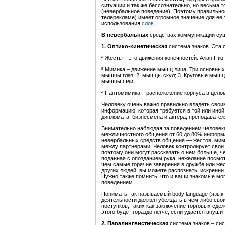
ситуации и так же бессознательно, но весьма 
(невербальное поведение). Поэтому правильное
телерекламе) имеет огромное значение для ее
использования
слов
.
В н
евербальны
х
средствах коммуникации
су
1. Оптико-кинетическая
система знаков. Эта 
ª Жесты – это движения конечностей. Алан Пиз:
ª Мимика – движение мышц лица. Три основных
мышцы глаз; 2. мышцы скул; 3. Круговые мышц
мышцы шеи.
ª Пантомимика – расположение корпуса в целом
Человеку очень важно правильно владеть свои
информацию, которая требуется в той или иной
дипломата, бизнесмена и актера, преподавател
Внимательно наблюдая за поведением человека
межличностного общения от 60 до 80% информ
невербальных средств общения — жестов, мими
между партнерами. Человек контролирует свои
поэтому они могут рассказать о нем больше, 
поданная с опозданием рука, нежелание посмот
чем самые горячие заверения в дружбе или же
других людей, вы можете распознать, искренни
Нужно также помнить, что и ваши знакомые м
поведением.
Понимать так называемый body language (язык 
деятельности должен убеждать в чем-либо сво
поступков, таких как заключение торговых сдел
этого будет гораздо легче, если удастся внуши
2. Паралингвистическая
система знаков – сис