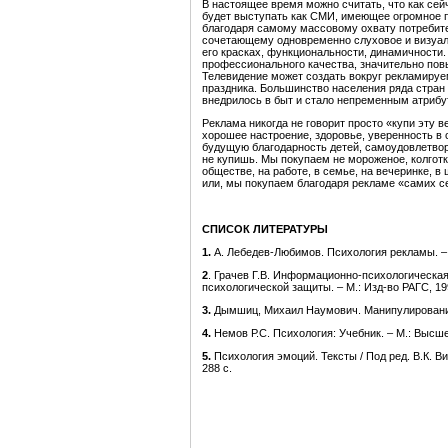
В настоящее время можно считать, что как сей
будет выступать как СМИ, имеющее огромное
благодаря самому массовому охвату потребит
сочетающему одновременно слуховое и визуал
его красках, функциональности, динамичности
профессионального качества, значительно пов
Телевидение может создать вокруг рекламируе
праздника. Большинство населения ряда стран 
внедрилось в быт и стало непременным атрибу
Реклама никогда не говорит просто «купи эту 
хорошее настроение, здоровье, уверенность в 
будущую благодарность детей, самоудовлетворен
не купишь. Мы покупаем не мороженое, колготк
обществе, на работе, в семье, на вечеринке, в
или, мы покупаем благодаря рекламе «самих с
СПИСОК ЛИТЕРАТУРЫ
1.
А. Лебедев-Любимов. Психология рекламы. – С
2
. Грачев Г.В. Информационно-психологическа
психологической защиты. – М.: Изд-во РАГС, 199
3.
Дымшиц, Михаил Наумович. Манипулирование п
4.
Немов Р.С. Психология: Учебник. – М.: Высшее
5.
Психология эмоций. Тексты / Под ред. В.К. В
288 с.