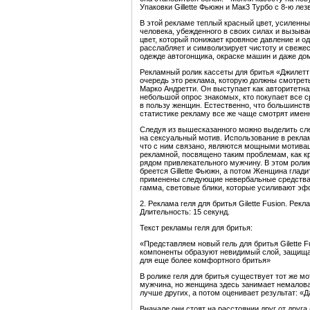
Упаковки Gillette Фьюжн и Мак3 Турбо с 8-ю ле
В этой рекламе теплый красный цвет, усилен
человека, убежденного в своих силах и вызыва
цвет, который понижает кровяное давление и о
расслабляет и символизирует чистоту и свежес
одежде автогонщика, окраске машин и даже до
Рекламный ролик кассеты для бритья «Джилет
очередь это реклама, которую должны смотрет
Марко Андретти. Он выступает как авторитетна
небольшой опрос знакомых, кто покупает все 
в пользу женщин. Естественно, что большинст
статистике рекламу все же чаще смотрят имен
Следуя из вышесказанного можно выделить сл
на сексуальный мотив. Использование в рекла
что с ним связано, являются мощными мотивац
рекламной, посвящено таким проблемам, как к
рядом привлекательного мужчину. В этом роли
бреется Gillette Фьюжн, а потом Женщина глади
применены следующие невербальные средства: 
гамма, световые блики, которые усиливают эф
2. Реклама геля для бритья Gilette Fusion. Рекл
Длительность: 15 секунд.
Текст рекламы геля для бритья:
«Представляем новый гель для бритья Gilette
компоненты образуют невидимый слой, защища
для еще более комфортного бритья»
В ролике геля для бритья существует тот же мот
мужчина, но женщина здесь занимает немаловаж
лучше других, а потом оценивает результат: «Д
Вначале они стоят на расстоянии друг от друга