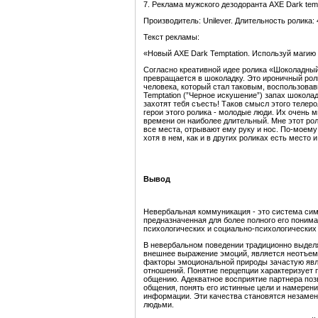
7. Реклама мужского дезодоранта AXE Dark temp
Производитель: Unilever. Длительность ролика: 
Текст рекламы:
«Новый AXE Dark Temptation. Используй магию
Согласно креативной идее ролика «Шоколадный
превращается в шоколадку. Это ироничный рол
человека, который стал таковым, воспользова
Temptation (”Черное искушение”) запах шокола
захотят тебя съесть! Таков смысл этого телер
герои этого ролика - молодые люди. Их очень м
времени он наиболее длительный. Мне этот рол
все места, отрывают ему руку и нос. По-моему
хотя в нем, как и в других роликах есть место 
Вывод
Невербальная коммуникация - это система сим
предназначенная для более полного его понима
психологических и социально-психологических 
В невербальном поведении традиционно выделя
внешнее выражение эмоций, является неотъе
факторы эмоциональной природы зачастую явл
отношений. Понятие перцепции характеризует п
общению. Адекватное восприятие партнера позв
общения, понять его истинные цели и намерен
информации. Эти качества становятся незамен
людьми.