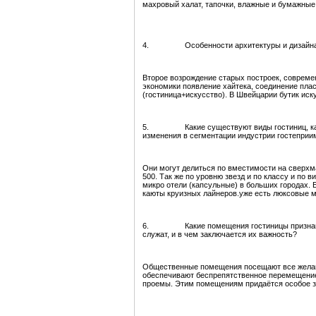
махровый халат, тапочки, влажные и бумажные 
4. Особенности архитектуры и дизайна в го
Второе возрождение старых построек, совреме
экономики появление хайтека, соединение пласт
(гостиница+искусство). В Швейцарии бутик иску
5. Какие существуют виды гостиниц, какие
изменения в сегментации индустрии гостеприи
Они могут делиться по вместимости на сверхма
500. Так же по уровню звезд и по классу и по в
микро отели (капсульные) в больших городах. 
каюты круизных лайнеров.уже есть люксовые м
6. Какие помещения гостиницы признаютс
служат, и в чем заключается их важность?
Общественные помещения посещают все желаю
обеспечивают беспрепятственное перемещение 
проемы. Этим помещениям придаётся особое зн