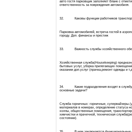
авто гостя парковщик заполняет бланк с отмет
ответственность за повреждения автомобиля.
32. Каковы функции работников транспортног
Парковка автомобилей, встреча гостей в аэроп
городу. Доп. финансы и престиж
33. Важность службы хозяйственного обесп
Хозяйственная служба(Housekeeping) предназна
бытовых услуг, уборка прилегающих помещений.
оказании доп.услуг (прачка,ремонт одежды и т.д
34. Какие подразделения входят в службу х
основные задачи?
Служба горничных: горничные, супервайзеры.(
материалов в номерах, определение статуса н
холлы, общественные помещения, транспортиров
химчистки и прачечной, техническая служба(р
состоянии).
35. В чем заключаются функциональные о