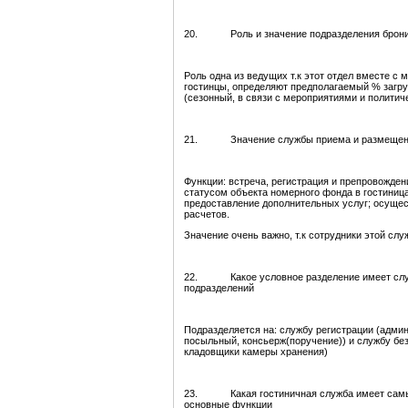
20. Роль и значение подразделения брони
Роль одна из ведущих т.к этот отдел вместе 
гостинцы, определяют предполагаемый % загру
(сезонный, в связи с мероприятиями и политиче
21. Значение службы приема и размещения 
Функции: встреча, регистрация и препровожден
статусом объекта номерного фонда в гостиниц
предоставление дополнительных услуг; осущес
расчетов.
Значение очень важно, т.к сотрудники этой слу
22. Какое условное разделение имеет служб
подразделений
Подразделяется на: службу регистрации (админ
посыльный, консьерж(поручение)) и службу бе
кладовщики камеры хранения)
23. Какая гостиничная служба имеет самый 
основные функции