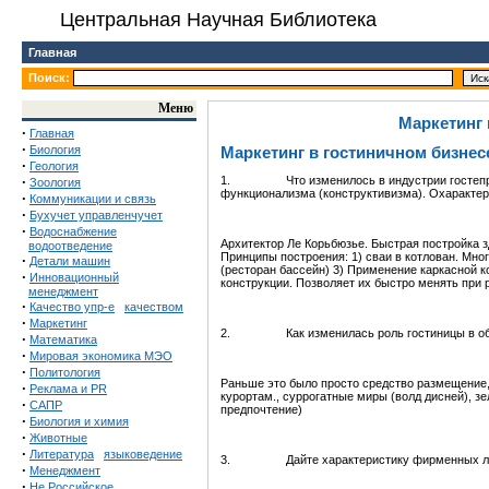
Центральная Научная Библиотека
Главная
Поиск:
Меню
Маркетинг 
·
Главная
·
Биология
Маркетинг в гостиничном бизнес
·
Геология
·
1. Что изменилось в индустрии гостеприим
Зоология
функционализма (конструктивизма). Охарактер
·
Коммуникации и связь
·
Бухучет управленчучет
·
Водоснабжение
Архитектор Ле Корьбюзье. Быстрая постройка з
водоотведение
Принципы построения: 1) сваи в котлован. Мно
·
Детали машин
(ресторан бассейн) 3) Применение каркасной 
·
Инновационный
конструкции. Позволяет их быстро менять при 
менеджмент
·
Качество упр-е
качеством
·
Маркетинг
2. Как изменилась роль гостиницы в обще
·
Математика
·
Мировая экономика МЭО
·
Политология
Раньше это было просто средство размещение, 
·
Реклама и PR
курортам., суррогатные миры (волд дисней), зе
·
САПР
предпочтение)
·
Биология и химия
·
Животные
·
Литература
языковедение
3. Дайте характеристику фирменных люкс
·
Менеджмент
·
Не Российское