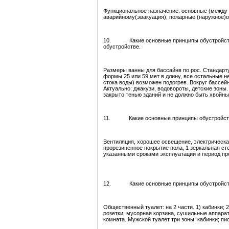
Функциональное назначение: основные (между 
аварийному(эвакуация); пожарные (наружное)об
10. Какие основные принципы обустройства
обустройстве.
Размеры ванны для бассайнв по рос. Стандарт
формы 25 или 59 мет в длину, все остальные н
стока воды) возможен подогрев. Вокруг бассей
Актуально: джакузи, водовороты, детские зоны
закрыто тенью зданий и не должно быть хвойны
11. Какие основные принципы обустройств
Вентиляция, хорошее освещение, электрическа
прорезиненное покрытие пола, 1 зеркальная с
указанными сроками эксплуатации и период пр
12. Какие основные принципы обустройств
Общественный туалет: на 2 части. 1) кабинки;
розетки, мусорная корзина, сушильные аппарат
комната. Мужской туалет три зоны: кабинки; п