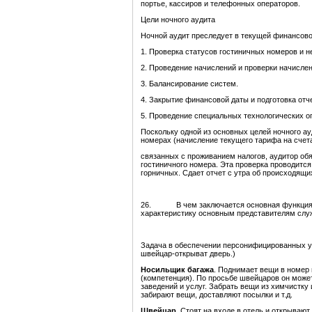
портье, кассиров и телефонных операторов.
Цели ночного аудита
Ночной аудит преследует в текущей финансово
1. Проверка статусов гостиничных номеров и 
2. Проведение начислений и проверки начислен
3. Балансирование систем.
4. Закрытие финансовой даты и подготовка отч
5. Проведение специальных технологических о
Поскольку одной из основных целей ночного ау
номерах (начисление текущего тарифа на счет
связанных с проживанием налогов, аудитор обя
гостиничного номера. Эта проверка проводится
горничных. Сдает отчет с утра об происходящи
26. В чем заключается основная функция 
характеристику основным представителям сл
Задача в обеспечении персонифицированных ус
швейцар-открыват дверь.)
Носильщик багажа
. Поднимает вещи в номер 
(компетенция). По просьбе швейцаров он може
заведений и услуг. Забрать вещи из химчистку 
забирают вещи, доставляют посылки и т.д.
Швейцар.
Стоят на входе в отель и открывают