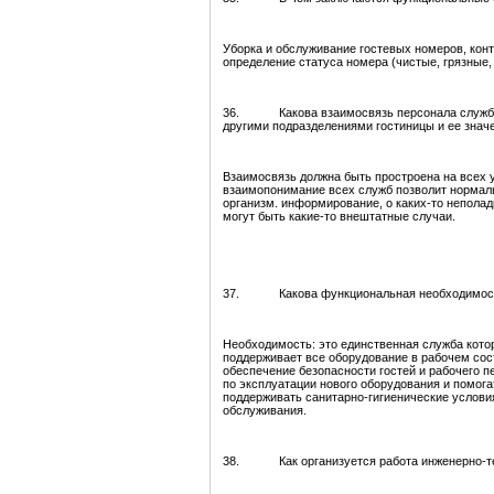
Уборка и обслуживание гостевых номеров, кон
определение статуса номера (чистые, грязные,
36. Какова взаимосвязь персонала службы х
другими подразделениями гостиницы и ее знач
Взаимосвязь должна быть простроена на всех ур
взаимопонимание всех служб позволит нормаль
организм. информирование, о каких-то неполадк
могут быть какие-то внештатные случаи.
37. Какова функциональная необходимость 
Необходимость: это единственная служба кото
поддерживает все оборудование в рабочем сос
обеспечение безопасности гостей и рабочего 
по эксплуатации нового оборудования и помог
поддерживать санитарно-гигиенические условия
обслуживания.
38. Как организуется работа инженерно-те