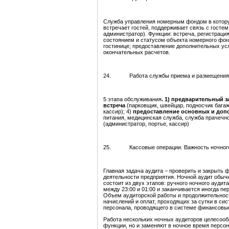
Служба управления номерным фондом в которую
встречает гостей, поддерживает связь с госте
администратор). Функции: встреча, регистраци
состоянием и статусом объекта номерного фон
гостинице; предоставление дополнительных усл
окончательных расчетов.
24. Работа службы приема и размещения. 
5 этапа обслуживания
. 1) предварительный з
встреча
(парковщик, швейцар, подносчик багаж
кассир); 4)
предоставление основных и доп
питания, медицинская служба, служба прачечно
(администратор, портье, кассир)
25. Кассовые операции. Важность ночного 
Главная задача аудита – проверить и закрыть
деятельности предприятия. Ночной аудит обыч
состоит из двух этапов: ручного ночного аудит
между 23:00 и 01:00 и заканчивается иногда пе
Объем аудиторской работы и продолжительност
начислений и оплат, проходящих за сутки в сис
персонала, проводящего в системе финансовы
Работа нескольких ночных аудиторов целесообр
функции, но и заменяют в ночное время персон