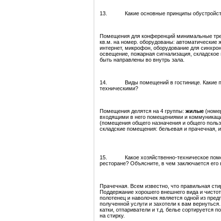
13. Какие основные принципы обустройств
Помещения для конференций минимальные требо
кв.м. на номер. оборудованы: автоматические ж
интернет, микрофон, оборудование для синхрон
освещение, пожарная сигнализация, складское
быть направлены во внутрь зала.
14. Виды помещений в гостинице. Какие по
техническими?
Помещения делятся на 4 группы:
жилые
(номер
входящими в него помещениями и коммуникац
(помещения общего назначения и общего поль
складские помещения: бельевая и прачечная, 
15. Какое хозяйственно-техническое помещ
ресторане? Объясните, в чем заключается его 
Прачечная. Всем известно, что правильная сти
Поддержание хорошего внешнего вида и чистот
полотенец и наволочек является одной из пред
полученной услуги и захотели к вам вернутьс
катки, отпариватели и т.д. белье сортируется 
на стирку.