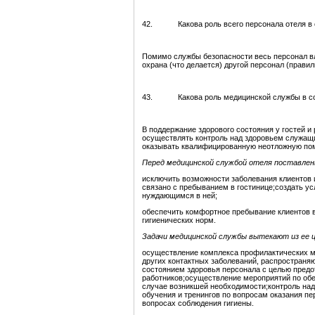
42. Какова роль всего персонала отеля в о
Помимо службы безопасности весь персонал вли
охрана (что делается) другой персонал (прави
43. Какова роль медицинской службы в со
В поддержание здорового состояния у гостей и
осуществлять контроль над здоровьем служащи
оказывать квалифицированную неотложную по
Перед медицинской службой отеля поставлен
исключить возможности заболевания клиентов 
связано с пребыванием в гостинице;создать у
нуждающимся в ней;
обеспечить комфортное пребывание клиентов в
гигиенических норм.
Задачи медицинской службы вытекают из ее 
осуществление комплекса профилактических м
других контактных заболеваний, распространя
состоянием здоровья персонала с целью предо
работников;осуществление мероприятий по об
случае возникшей необходимости;контроль над
обучения и тренингов по вопросам оказания п
вопросах соблюдения гигиены.