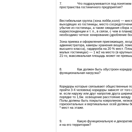
7. Что подразумевается под понятием вест
пространства гостиничного предприятия?
Вестибюльная группа (зона лобби,холл) — мес
выходящих из гостиницы, место сосредоточени
убытие из гостиницы, а также ожидания сбора 
корреспонденции и т. п., в связи, с чем в пла
необходимо четкое зонирование.(дробление бо
Зона приема и оформления приезжающих, вход
администратора, камеры хранения вещей, поме
высшего класса), гардероба на 20 % мест. Пло
малых гостиницах) — 1 м2 на место (в крупных)
21-го, максимальная площадь может не превы
8. Как должен быть обустроен коридор гос
функциональная нагрузка?
Коридоры которые связывают общественные по
пройти 3-4 человека) коридоры зависят от того
м. если наружу или друг напротив друга ширин
порядке то 1,6м. освещение расстояние между 
Полы должны быть покрыты ковролином, низк
горизонтальных и вертикальных осей должны б
* мест на этаже.
9. Какую функциональную и декоративную н
и на его территории?