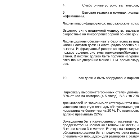
4. Слаботочные устройства: телефон, комп
5. Бытовая техника в номерах: холодильн
кофемашины.
Лифты классифицируются: пассажирские, грузо
Выделяются по подъемной мощности: гидравлич
скоростные на микропроцессорной основе до 2
Лифты должны обеспечивать безопасность под
кабины лифтов должны иметь радио обеспечение
вызова. Инфракрасный реверс контроля закры
пожаротушения, системы торможения(боковые б
этажа. В лифтах должен быть поручен на уровне
открывания дверей не менее 1,1 м. время ожида
сек.
19. Как должна быть оборудована парков
Парковка у высококатегорийных отелей должны 
30% от кол-ва номеров (4-5 звезд). В 3-х зв.20%
Для мотелей не зависимо от категории этот по
имеющие открытую площадь обслуживания допу
норматива не более чем на 20 %. По планировк
должно превышать 22М2
Зона должна быть изолирована от гостевой час
предусмотрены несколько стояночных мест (5 м
быть не менее 3-х метров. Въезды на стоянку 
обязательно должна быть предусмотрена въезд 
специальной площадкой для разворота с разг