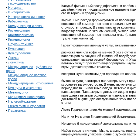
законодательство
Каждый фирменный поезд оформлен в особом ст
·
Нотариат
дизайне, и имеет индивидуальное название (как
·
Информатика
его историей и традициями).
·
Исторические личности
Фирменные поезда формируются из пассажирски
·
Кибернетика
повышенной комфортности со специальным сер
·
Коммуникация и связь
стоимость проезда. В зависимости от компле
·
Косметология
подразделяются на экономический, бизнес-кла
·
повышенной комфортности класса люкс (в вагон
Криминалистика
туалетные комнаты).
·
Криминология
·
Наука и техника
Гарантированный минимум услуг, оказываемых
·
Кулинария
разноска чая или кофе не менее 3 раз в сутки 
·
Культурология
пассажиров охлажденной кипяченой водой; зас
·
Логика
следования; выдача ремней безопасности. У к
·
Логистика
платных услуг: просмотр видеопрограмм; музы
·
Международное
публичное
игры; детские игровые комнаты;
право
интернет-купе; комнаты для проведения совещ
·
Международное частное
право
бытовые купе, в которых пассажиры могут прин
·
Международные
отношения
курсирует вагон-ресторан. В меню включены ф
·
Культура и искусства
период поста – и постные блюда. Детские и ди
·
пассажиров. Пассажиры с детьми и лица с ог
Металлургия
проводника вызвать официанта и заказать завт
·
Муниципальноое право
доставкой в купе. Для обслуживания этих пас
·
Налогообложение
столы.
·
Оккультизм и уфология
Люкс
Горячее питание.Не менее 5 наименован
·
Педагогика
Напитки Не менее 5 наименований безалкогольн
Не менее 6 наименований алкогольных напитко
Набор средств гигиены. Мыло, шампунь, гель дл
индивидуальной упаковке, саше с зубной пастой