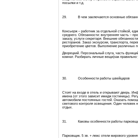
посылки и т.д.
29. В чем заключаются основные обязаннос
Консьерж – работник за отдельной стойкой, ед
среднего. Обязанности: внутренняя часть – пр
заказу, услуги секретаря. Внешние обязанности
ресторанов. Заказ экскурсии, транспорта, пер
приобретение цветов. Выполнение различных 
Дворецкий. Персональный слуга, часть функци
комнат. Разбирать личные вещи(как правильно 
30. Особенности работы швейцаров
Стоят на входе в отель и открывают дверь. Ин
имена (от этого зависит имидж гостиницы). Ре
автомобили постоянных гостей. Оказать помощь
светового контроля освещения. Один человек н
отдых.
31. Каковы особенности работы парковщи
Парковщик. 5 зв. + люкс отели мирового уровн