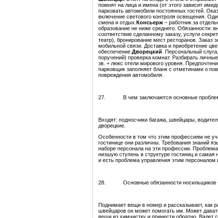
помнят на лица и имена (от этого зависит имид
парковать автомобили постоянных гостей. Оказ
включение светового контроля освещения. Один
смена и отдых.
Консьерж
– работник за отдел
образование не ниже среднего. Обязанности: в
соответствие сделанному заказу, услуги секрет
театр), бронирование мест ресторанов. Заказ 
мобильной связи. Доставка и приобретение цв
обеспечение.
Дворецкий
. Персональный слуга
поручений) проверка комнат. Разбирать личные
зв. + люкс отели мирового уровня. Предпочтен
парковщик заполняет бланк с отметинами о пов
повреждения автомобиля.
27. В чем заключаются основные проблемы
Входят: подносчики багажа, швейцары, водител
дворецкие.
Особенности в том что этим профессиям не уча
гостинице они различны. Требования знаний яз
наборе персонала на эти профессии. Проблема
низшую ступень в структуре гостиниц и самая н
и есть проблема управления этим персоналом 
28. Основные обязанности носильщиков 
Поднимает вещи в номер и рассказывает, как р
швейцаров он может помогать им. Может дават
вещи из химчистку и принести обратно. Валет 