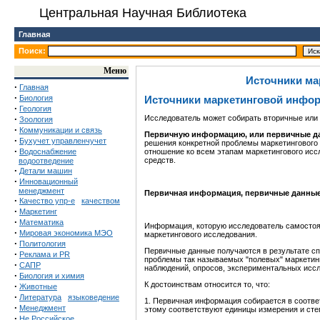
Центральная Научная Библиотека
Главная
Поиск:
Меню
Источники ма
·
Главная
·
Биология
Источники маркетинговой инфо
·
Геология
·
Исследователь может собирать вторичные или 
Зоология
·
Коммуникации и связь
Первичную информацию, или первичные дан
·
Бухучет управленчучет
решения конкретной проблемы маркетингового
·
Водоснабжение
отношение ко всем этапам маркетингового исс
средств.
водоотведение
·
Детали машин
·
Инновационный
менеджмент
Первичная информация, первичные данные (
·
Качество упр-е
качеством
·
Маркетинг
·
Математика
Информация, которую исследователь самостоя
·
Мировая экономика МЭО
маркетингового исследования.
·
Политология
Первичные данные получаются в результате с
·
Реклама и PR
проблемы так называемых "полевых" маркетин
·
САПР
наблюдений, опросов, экспериментальных исс
·
Биология и химия
К достоинствам относится то, что:
·
Животные
·
Литература
языковедение
1. Первичная информация собирается в соотве
·
Менеджмент
этому соответствуют единицы измерения и сте
·
Не Российское