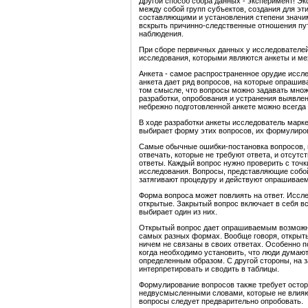
Другой способ сбора данных - эксперимент! Э
между собой групп субъектов, создания для эт
составляющими и установления степени значи
вскрыть причинно-следственные отношения пу
наблюдения.
При сборе первичных данных у исследователей
исследования, которыми являются анкеты и ме
Анкета - самое распространенное орудие иссл
анкета дает ряд вопросов, на которые опрашив
том смысле, что вопросы можно задавать множ
разработки, опробования и устранения выявлен
небрежно подготовленной анкете можно всегда
В ходе разработки анкеты исследователь марк
выбирает форму этих вопросов, их формулиров
Самые обычные ошибки-постановка вопросов, н
отвечать, которые не требуют ответа, и отсутс
ответы. Каждый вопрос нужно проверить с точк
исследования. Вопросы, представляющие собой 
затягивают процедуру и действуют опрашивае
Форма вопроса может повлиять на ответ. Иссл
открытые. Закрытый вопрос включает в себя в
выбирает один из них.
Открытый вопрос дает опрашиваемым возможно
самых разных формах. Вообще говоря, открыт
ничем не связаны в своих ответах. Особенно 
когда необходимо установить, что люди думают
определенным образом. С другой стороны, на 
интерпретировать и сводить в таблицы.
Формулирование вопросов также требует остор
недвусмысленными словами, которые не влияют
вопросы следует предварительно опробовать.