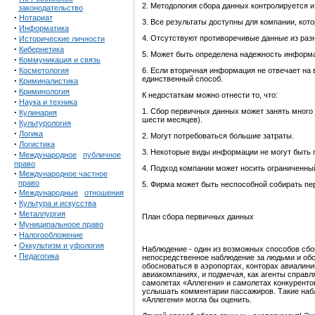
2. Методология сбора данных контролируется и
законодательство
·
Нотариат
3. Все результаты доступны для компании, кот
·
Информатика
·
4. Отсутствуют противоречивые данные из раз
Исторические личности
·
Кибернетика
5. Может быть определена надежность информ
·
Коммуникация и связь
·
Косметология
6. Если вторичная информация не отвечает на 
единственный способ.
·
Криминалистика
·
Криминология
К недостаткам можно отнести то, что:
·
Наука и техника
·
1. Сбор первичных данных может занять много
Кулинария
шести месяцев).
·
Культурология
·
Логика
2. Могут потребоваться большие затраты.
·
Логистика
3. Некоторые виды информации не могут быть 
·
Международное
публичное
право
4. Подход компании может носить ограниченны
·
Международное частное
право
5. Фирма может быть неспособной собирать пе
·
Международные
отношения
·
Культура и искусства
·
Металлургия
План сбора первичных данных
·
Муниципальноое право
·
Налогообложение
·
Оккультизм и уфология
Наблюдение - один из возможных способов сбо
·
Педагогика
непосредственное наблюдение за людьми и об
обосноваться в аэропортах, конторах авиалини
авиакомпаниях, и подмечая, как агенты справ
самолетах «Аллегени» и самолетах конкурентов
услышать комментарии пассажиров. Такие набл
«Аллегени» могла бы оценить.