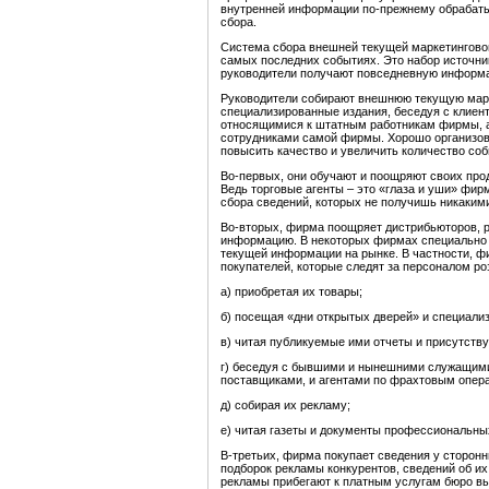
внутренней информации по-прежнему обрабатыв
сбора.
Система сбора внешней текущей маркетингово
самых последних событиях. Это набор источни
руководители получают повседневную информа
Руководители собирают внешнюю текущую марк
специализированные издания, беседуя с клиен
относящимися к штатным работникам фирмы, а
сотрудниками самой фирмы. Хорошо организо
повысить качество и увеличить количество с
Во-первых, они обучают и поощряют своих про
Ведь торговые агенты – это «глаза и уши» фи
сбора сведений, которых не получишь никаким
Во-вторых, фирма поощряет дистрибьюторов, р
информацию. В некоторых фирмах специально 
текущей информации на рынке. В частности, 
покупателей, которые следят за персоналом ро
а) приобретая их товары;
б) посещая «дни открытых дверей» и специали
в) читая публикуемые ими отчеты и присутству
г) беседуя с бывшими и нынешними служащими
поставщиками, и агентами по фрахтовым опер
д) собирая их рекламу;
е) читая газеты и документы профессиональны
В-третьих, фирма покупает сведения у сторон
подборок рекламы конкурентов, сведений об их
рекламы прибегают к платным услугам бюро вы