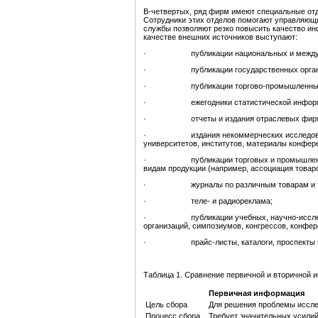
В-четвертых, ряд фирм имеют специальные отд
Сотрудники этих отделов помогают управляющ
службы позволяют резко повысить качество и
качестве внешних источников выступают:
· публикации национальных и междунар
· публикации государственных органов, м
· публикации торгово-промышленных па
· ежегодники статистической информ
· отчеты и издания отраслевых фирм и 
· издания некоммерческих исследовательс
университетов, институтов, материалы конферен
· публикации торговых и промышленных ас
видам продукции (например, ассоциация товаро
· журналы по различным товарам и те
· теле- и радиореклама;
· публикации учебных, научно-исследоват
организаций, симпозиумов, конгрессов, конфер
· прайс-листы, каталоги, проспекты и д
Таблица 1. Сравнение первичной и вторичной 
Первичная информация
Цель сбора
Для решения проблемы иссл
Процесс сбора
Требует значительных усили