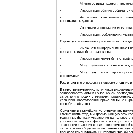
· Многие ее виды недороги, поскольку н
· Информация обычно собирается бы
· Часто имеется несколько источников ин
сопоставлять данные.
· Источники информации могут содержать
· Информация, собранная из независимых 
Однако у вторичной информации имеется и цел
· Имеющаяся информация может не подход
неполноты или общего характера.
· Информация может быть старой или
· Могут публиковаться не все результа
· Могут существовать противоречивые дан
информации.
Различают (по отношению к фирме) внешние и 
В качестве внутренних источников информации 
товарооборота, объем сбыта, объем распродаж,
затратах (по продукту, рекламе, продвижению,
установок, оборудования, прайс-листы на сырь
потребителей и др.).
Основным и важнейшим источником внутренне
служит компьютер, в информационную базу ко
различные функции управления деятельностью 
управление кадрами, финансовую, маркетингов
технологии хранения и получения внутренней 
затраты по ее сбору, но и обеспечить высокую
процесса компьютеризации управленческой де