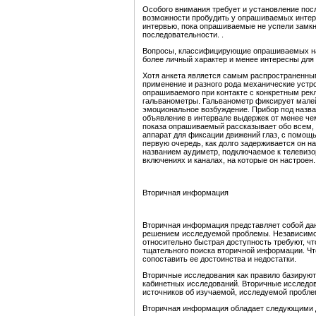
Особого внимания требует и установление пос
возможности пробудить у опрашиваемых интере
интервью, пока опрашиваемые не успели замкн
последовательности. .
Вопросы, классифицирующие опрашиваемых на 
более личный характер и менее интересны для
Хотя анкета является самым распространенны
применение и разного рода механические устро
опрашиваемого при контакте с конкретным ре
гальванометры. Гальванометр фиксирует мале
эмоциональное возбуждение. Прибор под назв
объявление в интервале выдержек от менее чем
показа опрашиваемый рассказывает обо всем, 
аппарат для фиксации движений глаз, с помощью
первую очередь, как долго задерживается он на
названием аудиметр, подключаемое к телевизо
включениях и каналах, на которые он настроен.
Вторичная информация
Вторичная информация представляет собой дан
решением исследуемой проблемы. Независимо от
относительно быстрая доступность требуют, ч
тщательного поиска вторичной информации. Чт
сопоставить ее достоинства и недостатки.
Вторичные исследования как правило базирую
кабинетных исследований. Вторичные исследо
источников об изучаемой, исследуемой пробле
Вторичная информация обладает следующими 