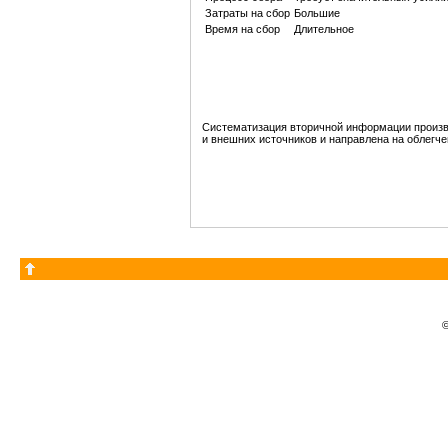
Затраты на сбор
Большие
Время на сбор
Длительное
Систематизация вторичной информации произво
и внешних источников и направлена на облегч
©