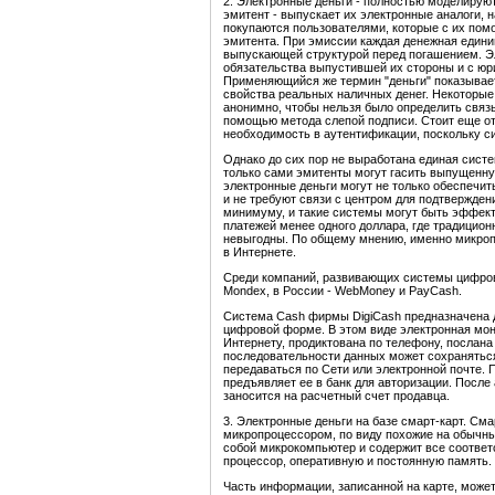
2. Электронные деньги - полностью моделируют
эмитент - выпускает их электронные аналоги, 
покупаются пользователями, которые с их пом
эмитента. При эмиссии каждая денежная едини
выпускающей структурой перед погашением. Э
обязательства выпустившей их стороны и с юр
Применяющийся же термин "деньги" показывает
свойства реальных наличных денег. Некоторые
анонимно, чтобы нельзя было определить связ
помощью метода слепой подписи. Стоит еще от
необходимость в аутентификации, поскольку с
Однако до сих пор не выработана единая сист
только сами эмитенты могут гасить выпущенну
электронные деньги могут не только обеспечи
и не требуют связи с центром для подтверждени
минимуму, и такие системы могут быть эффект
платежей менее одного доллара, где традицио
невыгодны. По общему мнению, именно микроп
в Интернете.
Среди компаний, развивающих системы цифровы
Mondex, в России - WebMoney и PayCash.
Система Cash фирмы DigiCash предназначена д
цифровой форме. В этом виде электронная мон
Интернету, продиктована по телефону, послана
последовательности данных может сохраняться
передаваться по Сети или электронной почте. 
предъявляет ее в банк для авторизации. Посл
заносится на расчетный счет продавца.
3. Электронные деньги на базе смарт-карт. См
микропроцессором, по виду похожие на обычные
собой микрокомпьютер и содержит все соотве
процессор, оперативную и постоянную память.
Часть информации, записанной на карте, може