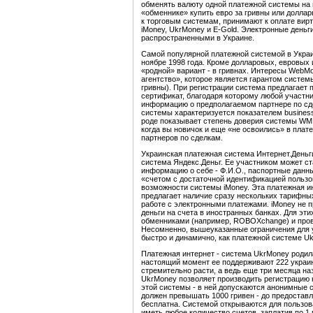
обменять валюту одной платежной системы на в
«обменнике» купить евро за гривны или доллар
к торговым системам, принимают к оплате ви
iMoney, UkrMoney и E-Gold. Электронные день
распространенными в Украине.
Самой популярной платежной системой в Украи
ноябре 1998 года. Кроме долларовых, евровых
«родной» вариант - в гривнах. Интересы WebM
агентство», которое является гарантом систе
гривны). При регистрации система предлагает 
сертификат, благодаря которому любой участ
информацию о предполагаемом партнере по сд
системы характеризуется показателем business 
роде показывает степень доверия системы WM 
когда вы новичок и еще «не освоились» в пла
партнеров по сделкам.
Украинская платежная система Интернет.Деньги
система Яндекс.Деньг. Ее участником может с
информацию о себе - Ф.И.О., паспортные данны
«счетом с достаточной идентификацией пользо
возможности системы iMoney. Эта платежная ин
предлагает наличие сразу нескольких тарифных
работе с электронными платежами. iMoney не п
деньги на счета в иностранных банках. Для эт
обменниками (например, ROBOXchange) и пров
Несомненно, вышеуказанные ограничения для у
быстро и динамично, как платежной системе U
Платежная интернет - система UkrMoney родила
настоящий момент ее поддерживают 222 украин
стремительно расти, а ведь еще три месяца наз
UkrMoney позволяет производить регистрацию 
этой системы - в ней допускаются анонимные с
должен превышать 1000 гривен - до предостав
бесплатна. Системой открываются для пользова
иметь любое количество счетов, заплатив по 1