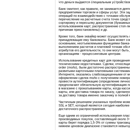
что деньги выдаются специальным устройством
Банк-эмитент, как правило, не занимается де
предприятиями торговли и сферы услуг. Эти з
операций по взаимодействию с точками обслужи
перечисление на расчетные счета точек средст
сортировку и пересылку документов (бумажны
использованием карт; распространение стоп-ли
причинам приостановлены) и др.
Кроме того, банк-эквайер может осуществлять 
принадлежащие ему банкоматы. Банк может сов
основными, неотъемлемыми функциями банка-
выполнением расчетов и платежей точкам обсл
атрибутов его деятельности, то они могут бы
организациям - процессинговым центрам.
Использование кредитных карт для проведения
техническими недостатками. Сделки, относящие
order (mo/to), были достаточно распростране
развитыми карточными платежными системами,
Интернете, оказались слабозащищенными от м
оформлении сделок mo/to с получением номера
провести аутентификацию (определение личност
предполагают обязательную аутентификацию по
в магазине с прокатыванием карты, когда касси
карты, или доставка товара по заказу, сделанн
за доставку товара именно заказчику в полной
Частичным решением указанных проблем може
SSL и SET, который является сегодня наиболе
достаточного распространения.
Еще одним из ограничений использования плас
производимых покупок, составляющий около 3~5
карты берет порядка 1,5-3% от суммы транзакци
нижнем ценовом диапазоне становится невыгод