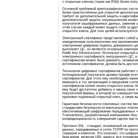
с открытым ключом (такие как RSA) более поп
Основной проблемой криптографических систе
более приспособлены для открытой архитектур
требует их дополнительной защиты и идентифи
дополнительной защиты злоумышленник может 
получателя зашифрованных данных, заменив зн
этом случае каждый может выдать себя за друг
открытого ключа. Для этих целей используютс
Электронный сертификат представляет собой ц
определенным пользователем или приложением
электронная цифровая подпись доверенного це
выполняет ЦС, он является основным компонен
Public Key Infrastructure). Используя открыты
электронного сертификата, выпущенного ЦС, и
сертификатам можно было доверять, независи
источником сертификатов, должна быть достат
Технология цифровых сертификатов работает 
потенциальный покупатель должен прежде всег
сертификатов. Для этого ему необходимо каким
явившись в эту организацию и предъявив соот
сертификатов копию своего открытого ключа. Ко
ему будет достаточно добавить к заказу свою
покупателей фирмы, в которой он совершил поку
приложен подлинный открытый ключ, а также вы
Гарантами безопасности платежных систем яв
стандартами безопасности виртуальных платеже
обеспечивающий шифрование передаваемых чере
Transactions), разработанный компаниями Visa
конфиденциальность совершения сделок при п
Протокол SSL - стандарт, основанный на крип
данных, передаваемых в сетях TCP/IP по прот
серверов и клиентов. Это означает, что шифр
браузером, включая URL-адреса, все отправляе