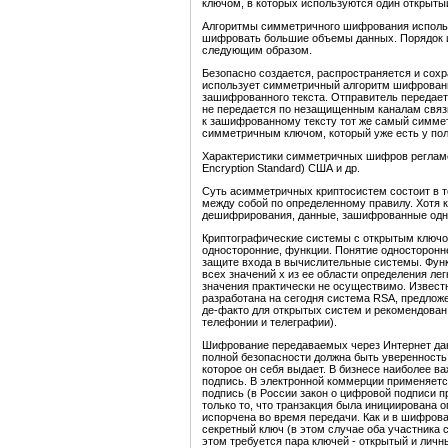
ключом, в которых используются один открытый
Алгоритмы симметричного шифрования использ
шифровать большие объемы данных. Порядок 
следующим образом.
Безопасно создается, распространяется и сох
использует симметричный алгоритм шифрован
зашифрованного текста. Отправитель передае
не передается по незащищенным каналам связи
к зашифрованному тексту тот же самый симме
симметричным ключом, который уже есть у пол
Характеристики симметричных шифров регламе
Encryption Standard) США и др.
Суть асимметричных криптосистем состоит в т
между собой по определенному правилу. Хотя к
дешифрирования, данные, зашифрованные одн
Криптографические системы с открытым ключо
односторонние, функции. Понятие односторонн
защите входа в вычислительные системы. Функци
всех значений х из ее области определения лег
значения практически не осуществимо. Извест
разработана на сегодня система RSA, предложе
де-факто для открытых систем и рекомендова
телефонии и телеграфии).
Шифрование передаваемых через Интернет данн
полной безопасности должна быть уверенность 
которое он себя выдает. В бизнесе наиболее в
подпись. В электронной коммерции применяетс
подпись (в России закон о цифровой подписи пр
только то, что транзакция была инициирована 
испорчена во время передачи. Как и в шифрова
секретный ключ (в этом случае оба участника с
этом требуется пара ключей - открытый и личн