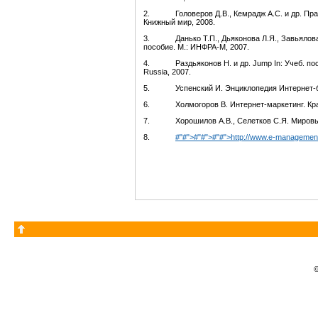
2. Головеров Д.В., Кемрадж А.С. и др. Прав
Книжный мир, 2008.
3. Данько Т.П., Дьяконова Л.Я., Завьялова Н
пособие. М.: ИНФРА-М, 2007.
4. Раздьяконов Н. и др. Jump In: Учеб. посо
Russia, 2007.
5. Успенский И. Энциклопедия Интернет-биз
6. Холмогоров В. Интернет-маркетинг. Кратк
7. Хорошилов А.В., Селетков С.Я. Мировые 
8.
#"#">#"#">#"#">http://www.e-management
©