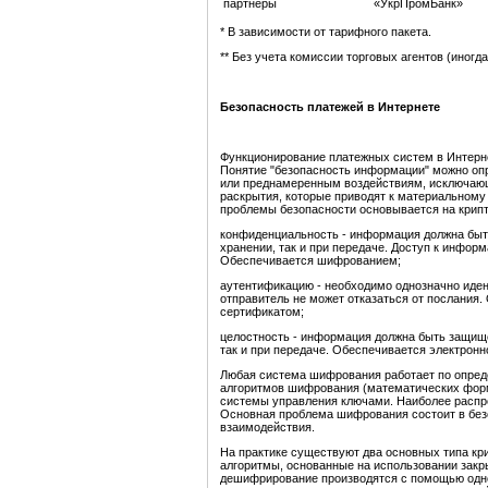
партнеры
«УкрПромБанк»
* В зависимости от тарифного пакета.
** Без учета комиссии торговых агентов (иногда
Безопасность платежей в Интернете
Функционирование платежных систем в Интерне
Понятие "безопасность информации" можно оп
или преднамеренным воздействиям, исключающ
раскрытия, которые приводят к материальном
проблемы безопасности основывается на крип
конфиденциальность - информация должна быть
хранении, так и при передаче. Доступ к информ
Обеспечивается шифрованием;
аутентификацию - необходимо однозначно иде
отправитель не может отказаться от послания
сертификатом;
целостность - информация должна быть защище
так и при передаче. Обеспечивается электрон
Любая система шифрования работает по опреде
алгоритмов шифрования (математических форм
системы управления ключами. Наиболее распр
Основная проблема шифрования состоит в без
взаимодействия.
На практике существуют два основных типа кр
алгоритмы, основанные на использовании закр
дешифрирование производятся с помощью одног