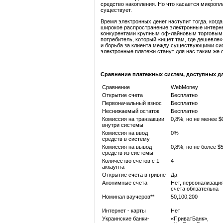
средство накопления. Но что касается микроп
существует.
Время электронных денег наступит тогда, когда
широкое распространение электронные интерне
конкурентами крупным оф-лайновым торговым с
потребитель, который «ищет там, где дешевле»
и борьба за клиента между существующими си
электронные платежи станут для нас таким же 
Сравнение платежных систем, доступных д
Сравнение
WebMoney
Открытие счета
Бесплатно
Первоначальный взнос
Бесплатно
Неснижаемый остаток
Бесплатно
Комиссия на транзакции
0,8%, но не менее $
внутри системы
Комиссия на ввод
0%
средств в систему
Комиссия на вывод
0,8%, но не более $
средств из системы
Количество счетов с 1
4
аккаунта
Открытие счета в гривне
Да
Анонимные счета
Нет, персонализаци
счета обязательна
Номинал ваучеров**
50,100,200
Интернет - карты
Нет
Украинские банки-
«ПриватБанк»,