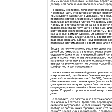
самым низким процентом - с высокой вероятно
доллар, чем вообще лишиться всех своих сред
По оценкам экспертов, доля электронного мош
Некоторая часть относится к категории «психо
«вынуждают» расстаться с деньгами. Но в бо
противодействуют электронному «лохотрону». 
пароли как для входа в платежную систему и п
Например, система интернет банка «Приват24»
вашего аккаунта вы получаете в виде SMS. Д
криптографические протоколы и алгоритмы. В н
назначенных вами IP-адресов. От автоматическ
платежных систем клиенты должны ввести слу
ваш Email специальный пин - код, например, к
платежная система имеет в своем арсенале и 
Ввод в платежную систему реальных денег осу
другой системы, оплата ваучером (чаще всего 
отделение банка, оплата кредитной картой или
деньги можно путем опять же конвертации, пере
получения на-личных в кассе оператора систем
вывода напрямую зависят от суммы, условий к
комфортности для пользователя.
Низкая стоимость платежей делает привлекат
микроплатежей, где обычные безналичные рас
денег «Укрпочтой» (комиссия 1,5-4,5%), банко
обналичивание электронных денег (комиссия 2
(для транзакции не нужно идти в банк, заполнят
операции в режиме он-лайн в большинстве слу
время. С другой стороны, основной минус - э
денег.
Не забывайте, что электронные платежи слабе
безналичных платежах. Кроме того, перемещен
системой, государство не дает никаких гарант
вообще не дает ни каких гарантий, ни на что! 
банков? Исходя из вышесказанного - электронн