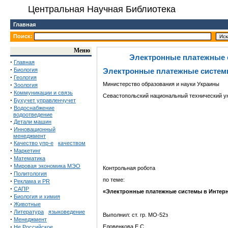
Центральная Научная Библиотека
Главная
Поиск:
Меню
Электронные платежные с
·
Главная
·
Биология
Электронные платежные системы
·
Геология
·
Министерство образования и науки Украины
Зоология
·
Коммуникации и связь
Севастопольский национальный технический у
·
Бухучет управленчучет
·
Водоснабжение
водоотведение
·
Детали машин
·
Инновационный
менеджмент
·
Качество упр-е
качеством
·
Маркетинг
·
Математика
·
Мировая экономика МЭО
Контрольная робота
·
Политология
по теме:
·
Реклама и PR
·
САПР
«Электронные платежные системы в Интерн
·
Биология и химия
·
Животные
·
Литература
языковедение
Выполнил: ст. гр. МО-52з
·
Менеджмент
·
Еловенкова Е.С.
Не Российское