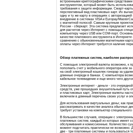
встроенными криптографическими средствами
инструментом, который может быть использо
требования к защите информации. Смарт-карт
перспективный вид пластиковых карт. Их вычи
одну и ту же карту в операциях с авторизацие
внедрение в системах VISA и Europay/MasterCa
с магнитной полосой. Самым крупным проектом
России - сберкарт. Эта система предлагает исп
для расчетов через Интернет с помощью специа
компьютеру через USB или СОМ-порт. Основны
качестве платежного инструмента в Интернете 
сравнению с обыкновенными магнитными картам
оплаты через Интернет требуется наличие пер
Обзор платежных систем, наиболее распро
С помощью электронной валюты возможно, к при
пополнить счет у мобильного оператора или за
на свой электронный кошелек гонорар за удале
длинные очереди в банках. С компьютера возм
кабельное телевидение и еще много чего другог
Электронные интернет - деньги - это очередн
средств, уже прошедших внушительный путь от
и пластиковых карт. Электронные валюты наст
включили в длинный перечень своих услуг и оп
Для использования виртуальных деньг, как пр
рассматривать в качестве аналога обычных дене
требует установки на компьютер специального
В большинстве случаев, операции с электрон
платежных систем, каждый из которых имеет с
обслуживания и комиссионные. Количество су
момент подсчитать практически не возможно. Д
две - три платежные системы и пользоваться т