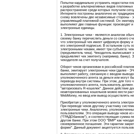
Попытки кардинально устранить недостатки пл
к разработке альтернативных видов платежных
распространение среди которых получили сего
Интернете построены аналогично их традицио
схему вовлечены две независимые стороны - э
управляющий платежной системой. Он эмитиру
выполняют две главные функции: производят и
электронные единицы.
1. Электронные чеки - являются аналогом обы
своему банку перечислить деньги со своего сч
что электронный чек имеет цифровую форму и
его электронной подписью. В остальном суть о
электронными чеками, имеет три субъекта: чек
(предъявитель чека). Чекодатель выписывает э
предъявляет чек эмитенту (например, банку). 
чекодателя на счет получателя.
Оборот чеков организован в российской плате
банке, эмитирует электронные чеки (далее - Э
выполняет работу, связанную с вводом-выводо
уполномоченного агента за деньги или могут б
перевода внутри системы. При этом, для того 
уполномоченного агента, пользователь должен 
"авторизовать R-кошелек". Данное действие дос
неавторизованных кошельков можно вести расч
WebMoney, но ввод или вывод осуществлять не
Приобретая у уполномоченного агента электрон
При переводе чеков другому участнику систем
электронные чеки. Аналогично, уполномоченны
пользователям. Это операция вывода чеков из
("ГРАДОбанком"), и соответствующая сумма пе
другом банке. При этом ООО "BMP" как чекода
своевременное погашение. Эти гарантии закре
форме". Данный документ акцептуется пользов