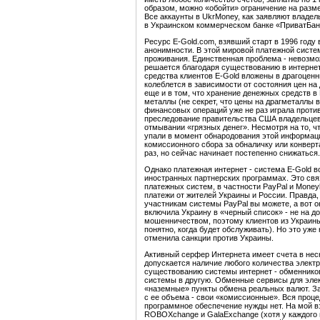
образом, можно «обойти» ограничение на разме
Все аккаунты в UkrMoney, как заявляют владе
в Украинском коммерческом банке «ПриватБанк
Ресурс E-Gold.com, взявший старт в 1996 году
анонимности. В этой мировой платежной систе
проживания. Единственная проблема - невозмож
решается благодаря существованию в интернет
средства клиентов E-Gold вложены в драгоценны
колеблется в зависимости от состояния цен н
еще и в том, что хранение денежных средств в
металлы (не секрет, что цены на драгметаллы 
финансовых операций уже не раз играла против
преследование правительства США владельцев 
отмывании «грязных денег». Несмотря на то, чт
упали в момент обнародования этой информаци
комиссионного сбора за обналичку или конверт
раз, но сейчас начинает постепенно снижаться.
Однако платежная интернет - система E-Gold в
иностранных партнерских программах. Это св
платежных систем, в частности PayPal и Money
платежи от жителей Украины и России. Правда,
участникам системы PayPal вы можете, а вот о
включила Украину в «черный список» - не на 
мошенничеством, поэтому клиентов из Украины
понятно, когда будет обслуживать). Но это уж
отменила санкции против Украины.
Активный серфер Интернета имеет счета в неск
допускается наличие любого количества элект
существованию системы интернет - обменников
системы в другую. Обменные сервисы для элек
«наземные» пункты обмена реальных валют. З
с ее объема - свои «комиссионные». Вся проце
программное обеспечение нужды нет. На мой в
ROBOXchange и GalaExchange (хотя у каждого м