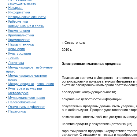
законодательство
·
Нотариат
·
Информатика
·
Исторические личности
·
Кибернетика
·
Коммуникация и связь
·
Косметология
·
Криминалистика
·
Криминология
г. Севастополь
·
Наука и техника
·
Кулинария
2010 г.
·
Культурология
·
Логика
·
Логистика
Электронные платежные средства
·
Международное
публичное
право
·
Международное частное
Платежная система в Интернете - это систем
право
организациями и пользователями Интернета в п
·
Международные
отношения
системе электронной коммерции платежи сове
·
Культура и искусства
соблюдение конфиденциальности;
·
Металлургия
·
Муниципальноое право
сохранение целостности информации;
·
Налогообложение
·
покупатели и продавцы должны быть уверены, ч
Оккультизм и уфология
они себя выдают. Процесс удостоверения стор
·
Педагогика
возможность оплаты любыми доступными поку
наличие средств у покупателя (авторизация);
гарантии рисков продавца. Осуществляя торго
связанных С отказами от товара и недобросов