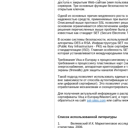
доступа к закрытым Web-сайтам (имя пользоват
серверов. Три основные функции безопасности
открытым ключом.
Одной из основных причин медленного роста э
надежностью средств, применяемых при выполн
Описанный выше протокол SSL позволяет решит
основном ограничивается обеспечением шифр
решения перечисленных выше проблем была ра
известные как стандарт SET (Secure Electronic 
В основе системы безопасности, используемой
алгоритмы DES и RSA. Инфраструктура SET пос
(Public Key Infrastructure - PKI) на базе серт
стандартизации (ISO). Главная особенность SE
которая устанавливается международными пл
Требования Visa и Europay к процессинговому 
требования к процессингу пластиковых карт (з
энергоснабжение, аппаратная криптография и т
экраны (firewalls) для защиты каналов Интернет
Такой подход позволяет использовать единые 
вне зависимости от способа аутентификации кл
или цифровой сертификат). Это позволяет уча
отработанным механизмам и сконцентрироватьс
Для получения актуальной информации о расп
сертификаты Visa и Europay/MasterCard, и то
обратиться на сайт
set-sites.com
или сайты меж
Список использованной литературы
1. Веляевский И.К. Маркетинговое исследова
статистика, 2006.