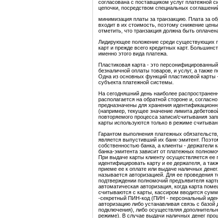
согласована с поставщиком услуг платежной с
цепочки, посредством специальных соглашени
минимизация платы за транзакцию. Плата за об
входит в их стоимость, поэтому снижение цен
отметить, что транзакция должна быть оплачена
Лидирующее положение среди существующих п
карт и прежде всего кредитных карт. Большин
именно этого вида платежа.
Пластиковая карта - это персонифицированны
безналичной оплаты товаров, и услуг, а также 
Одна из основных функций пластиковой карты 
субъекта платежной системы.
На сегодняшний день наиболее распространенн
располагается на обратной стороне и, согласно
предназначены для хранения идентификационн
(например, текущее значение лимита дебетовой
повторяемого процесса записи/считывания запис
карты используются только в режиме считыва
Гарантом выполнения платежных обязательств,
является выпустивший их банк-эмитент. Поэто
собственностью банка, а клиенты - держатели к
банка-эмитента зависит от платежных полномо
При выдаче карты клиенту осуществляется ее 
идентифицировать карту и ее держателя, а та
приеме ее к оплате или выдаче наличных денег
называется авторизацией. Для ее проведения т
подтверждении полномочий предъявителя карт
автоматическая авторизация, когда карта поме
считываются с карты, кассиром вводится сумм
-секретный ПИН-код (ПИН - персональный иде
авторизацию либо устанавливая связь с базой
подключения), либо осуществляя дополнительн
режиме). В случае выдачи наличных денег про