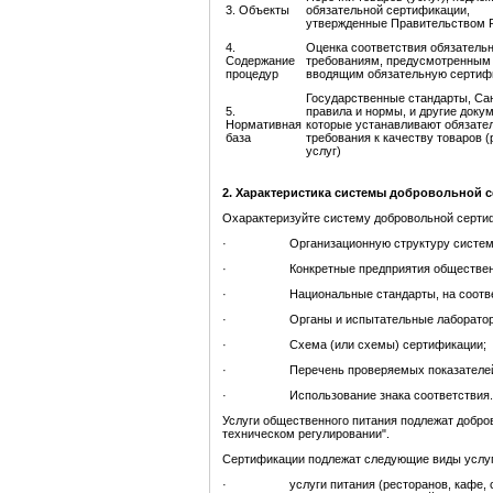
3. Объекты
обязательной сертификации,
утвержденные Правительством 
4.
Оценка соответствия обязатель
Содержание
требованиям, предусмотренным 
процедур
вводящим обязательную сертиф
Государственные стандарты, Са
5.
правила и нормы, и другие доку
Нормативная
которые устанавливают обязате
база
требования к качеству товаров (
услуг)
2. Характеристика системы добровольной 
Охарактеризуйте систему добровольной сертиф
· Организационную структуру системы 
· Конкретные предприятия общественно
· Национальные стандарты, на соответст
· Органы и испытательные лаборатории в
· Схема (или схемы) сертификации;
· Перечень проверяемых показателей к
· Использование знака соответствия.
Услуги общественного питания подлежат добро
техническом регулировании".
Сертификации подлежат следующие виды услуг
· услуги питания (ресторанов, кафе, стол