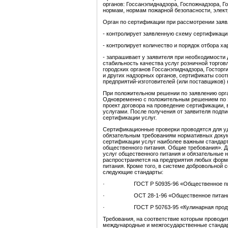
органов: Госсанэпиднадзора, Госпожнадзора, 
нормам, нормам пожарной безопасности, элект
Орган по сертификации при рассмотрении зая
- контролирует заявленную схему сертификаци
- контролирует количество и порядок отбора х
- запрашивает у заявителя при необходимости
стабильность качества услуг розничной торговл
городских органов Госсанэпиднадзора, Госторг
и других надзорных органов, сертификаты соот
предприятий-изготовителей (или поставщиков) 
При положительном решении по заявлению орг
Одновременно с положительным решением по з
проект договора на проведение сертификации
услугами. После получения от заявителя подпи
сертификации услуг.
Сертификационные проверки проводятся для у
обязательным требованиям нормативных докум
сертификации услуг наиболее важным стандарт
общественного питания. Общие требования». Д
услуг общественного питания и обязательные н
распространяется на предприятия любых форм
питания. Кроме того, в системе добровольной
следующие стандарты:
· ГОСТ Р 50935-96 «Общественное питани
· ОСТ 28-1-96 «Общественное питание. Т
· ГОСТ Р 50763-95 «Кулинарная продукция
Требования, на соответствие которым проводи
международные и межгосударственные стандарт