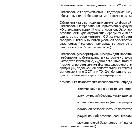
В соответствии с законодательством РФ серти
Обязательная сертификация – подтверждение 
обязательным требованиям, установленным за
Обязательная сертификация является формой г
Обязательные требования нормативных докумен
«О стандартизации». К ним относятся: безопас
безопасность для окружающей среды, техниче
единство методов контроля. Обязательной се
товаров. Степень их потенциальной опасности 
опасностью (транспортные средства, электрото
опасностью (мебель, ткани, меха).
Обязательную сертификацию проходят порошк
требования по безопасности к которым устано
находятся ювелирные, художественные, галан
(исключение составляют фанера, древесно-стр
продукции, подлежащей обязательной сертифик
выпускаются по ОСТ или ТУ. Для большинства 
для потребителя и единство маркировки.
К типичным показателям безопасности непродо
· химической безопасности (для игрушек,
· электрической безопасности (для элект
· взрывобезопасности (нефтепродукты, га
· пожарной безопасности (электротовары, 
· радиационной безопасности (керамичес
· механической безопасности (транспортн
ножи, ручные шинковки).