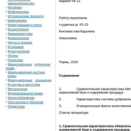
Вариант № 12
законодательство
·
Нотариат
·
Информатика
·
Исторические личности
Работу выполнила
·
Кибернетика
·
студентка гр. КЗ-13
Коммуникация и связь
·
Косметология
Контанистова Каролина
·
Криминалистика
·
Криминология
Алексеевна
·
Наука и техника
·
Кулинария
·
Культурология
·
Логика
·
Логистика
Пермь, 2010
·
Международное
публичное
право
·
Международное частное
Содержание
право
·
Международные
отношения
·
Культура и искусства
·
Металлургия
1. Сравнительная характеристика обязател
нормативной базе и содержанию процедур
·
Муниципальноое право
·
Налогообложение
2. Характеристика системы добровольной 
·
Оккультизм и уфология
·
3. Отрицательные факты качественной и к
Педагогика
Список литературы
1. Сравнительная характеристика обязател
нормативной базе и содержанию процедур