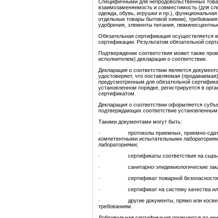
Специфичными для непродовольственных товар
взаимозаменяемость и совместимость (для сло
одежда, обувь, игрушки и пр.), функциональна
отдельные товары бытовой химии), требовани
удобрения, элементы питания, люминесцентны
Обязательная сертификация осуществляется в
сертификации. Результатом обязательной серт
Подтверждение соответствия может также про
исполнителем) декларации о соответствии.
Декларация о соответствии является документо
удостоверяет, что поставляемая (продаваемая
предусмотренным для обязательной сертификац
установленном порядке, регистрируется в орга
сертификатом.
Декларация о соответствии оформляется субъе
подтверждающих соответствие установленным
Такими документами могут быть:
· протоколы приемных, приемно-сдаточны
компетентными испытательными лабораториями
лабораториями;
· сертификаты соответствия на сырье, м
· санитарно-эпидемиологические заключе
· сертификат пожарной безопасности
· сертификат на систему качества или 
· другие документы, прямо или косвенно 
требованиям.
Добровольная сертификация проводится по ини