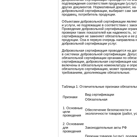
подтверждения соответствия продукции (услуг)
других документов. Нормативный документ, на
добровольной сертификации, выбирает сам зая
продавец, потребитель продукции.
Объектами добровольной сертификации являютс
и услуги, не подлежащие в соответствии с за
Проведение добровольной сертификации ограни
проверки таких показателей как надежность, э
сертификация не заменяет обязательную и ее 
продукции. Она в первую очередь направлена н
добровольной сертификации услуг.
Добровольная сертификация проводится на до
в системах добровольной сертификации. Допу
обязательной сертификации органами по обяза
сертификации, добровольная сертификация каса
включены в обязательную номенклатуру и опр
обязательную сертификацию, может проверятьс
требованиям, дополняющим обязательные.
Таблица 1: Отличительные признаки обязатель
Вид сертификации
Признаки
Обязательная
1. Основные
Обеспечение безопасности и
цели
экологичности товаров (работ, ус
проведения
2. Основание
для
Законодательные акты РФ
проведения
Перечни товаров (услуг), подле