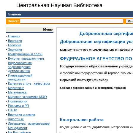
Центральная Научная Библиотека
Главная
Поиск:
Меню
Добровольная сертифик
·
Главная
·
Биология
Добровольная сертификация усл
·
Геология
·
Зоология
МИНИСТЕРСТВО ОБРАЗОВАНИЯ И НАУКИ 
·
Коммуникации и связь
·
ФЕДЕРАЛЬНОЕ АГЕНТСТВО ПО
Бухучет управленчучет
·
Водоснабжение
Государственное образовательное учрежд
водоотведение
·
Детали машин
«Российский государственный торгово-эконом
·
Инновационный
менеджмент
Пермский институт (филиал)
·
Качество упр-е
качеством
·
Маркетинг
Кафедра товароведения и экспертизы товаров
·
Математика
·
Мировая экономика МЭО
·
Политология
·
Реклама и PR
·
САПР
·
Биология и химия
·
Контрольная работа
Животные
·
Литература
языковедение
по дисциплине «Стандартизация, метрология и
·
Менеджмент
·
Не Российское