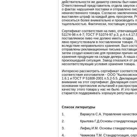
действительности же диаметр свеклы был намн
Ответственный представитель отдела закупок о
о фактах нарушения поставки и отправлено пи
некачественного товара. Согласно заключенном
выставлен штраф за каждый день просрочки. Ре
относиться более внимательно и производить п
тщательностью. Фактически, поставщик утратил
Сертификат соответствия на пиво, отвечающи
51174-98 п.4-7; ГОСТ Р 51074-97 р.3, р.4 п.4.1
поставляемое пиво «не должно иметь осадка… м
явно присутствовали в поставленном товаре. 
вследствие неправильного хранения. Был соста
отправлены рекламационные письма поставщику
затем создал комиссию для проверки причин н
хранения продукции на складе дилера. А наша 
произошедшей ситуация. Завод отказался от р
несоответствующие условия хранения товара.
Интересно рассмотреть сертификат соответств
соответствия изготовителя - ООО "Кылосовское
1.6.1 и ГОСТ Р 51808-2001 п.5.2-5.5. Декларац
внимание на этот сертификат. Декларация соот
основании протоколов испытаний и распростран
качеству этого товара у нас не было. И это при
старается поддерживать хорошую репутацию с
Список литературы
1. Варакута С.А. Управление качеством пр
2. Крылова Г.Д.Основы стандартизации, се
3. Лифиц И.М. Основы стандартизации, метр
4. Чижикова Т.М. Стандартизация, сертифик