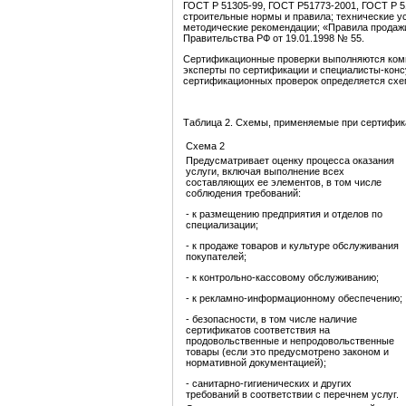
ГОСТ Р 51305-99, ГОСТ Р51773-2001, ГОСТ Р 5
строительные нормы и правила; технические у
методические рекомендации; «Правила продаж
Правительства РФ от 19.01.1998 № 55.
Сертификационные проверки выполняются коми
эксперты по сертификации и специалисты-конс
сертификационных проверок определяется схе
Таблица 2. Схемы, применяемые при сертифика
Схема 2
Предусматривает оценку процесса оказания
услуги, включая выполнение всех
составляющих ее элементов, в том числе
соблюдения требований:
- к размещению предприятия и отделов по
специализации;
- к продаже товаров и культуре обслуживания
покупателей;
- к контрольно-кассовому обслуживанию;
- к рекламно-информационному обеспечению;
- безопасности, в том числе наличие
сертификатов соответствия на
продовольственные и непродовольственные
товары (если это предусмотрено законом и
нормативной документацией);
- санитарно-гигиенических и других
требований в соответствии с перечнем услуг.