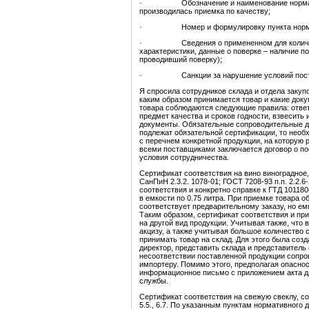
· Обозначение и наименование нормативно
производилась приемка по качеству;
· Номер и формулировку пункта нормативн
· Сведения о примененном для количестве
характеристики, данные о поверке – наличие по
проводивший поверку);
· Санкции за нарушение условий пост
Я спросила сотрудников склада и отдела закупо
каким образом принимается товар и какие доку
товара соблюдаются следующие правила: ответ
предмет качества и сроков годности, взвесить
документы. Обязательные сопроводительные до
подлежат обязательной сертификации, то необ
с перечнем конкретной продукции, на которую
всеми поставщиками заключается договор о по
условия сотрудничества.
Сертификат соответствия на вино виноградное
СанПиН 2.3.2. 1078-01; ГОСТ 7208-93 п.п. 2.2.6-2
соответствия и конкретно справке к ГТД 10118
в емкости по 0.75 литра. При приемке товара 
соответствует предварительному заказу, но емк
Таким образом, сертификат соответствия и пр
на другой вид продукции. Учитывая также, что
акцизу, а также учитывая большое количество 
принимать товар на склад. Для этого была соз
директор, представить склада и представитель
несоответствии поставленной продукции сопр
импортеру. Помимо этого, предполагая опасно
информационное письмо с приложением акта д
службы.
Сертификат соответствия на свежую свеклу, со
5.5., 6.7. По указанным пунктам нормативного