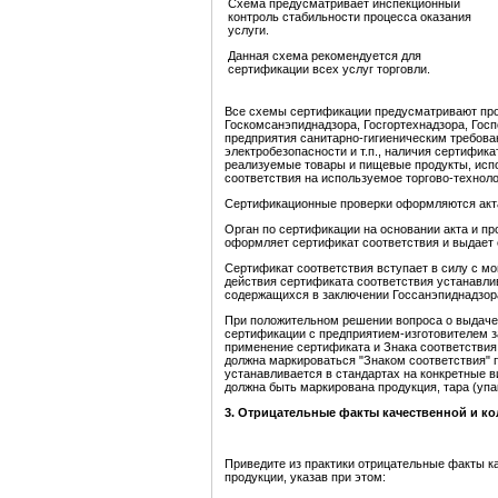
Схема предусматривает инспекционный
контроль стабильности процесса оказания
услуги.
Данная схема рекомендуется для
сертификации всех услуг торговли.
Все схемы сертификации предусматривают пров
Госкомсанэпиднадзора, Госгортехнадзора, Госп
предприятия санитарно-гигиеническим требова
электробезопасности и т.п., наличия сертифика
реализуемые товары и пищевые продукты, испо
соответствия на используемое торгово-технол
Сертификационные проверки оформляются акт
Орган по сертификации на основании акта и п
оформляет сертификат соответствия и выдает 
Сертификат соответствия вступает в силу с мо
действия сертификата соответствия устанавли
содержащихся в заключении Госсанэпиднадзора,
При положительном решении вопроса о выдаче
сертификации с предприятием-изготовителем з
применение сертификата и Знака соответствия
должна маркироваться "Знаком соответствия" 
устанавливается в стандартах на конкретные в
должна быть маркирована продукция, тара (упа
3. Отрицательные факты качественной и к
Приведите из практики отрицательные факты к
продукции, указав при этом: