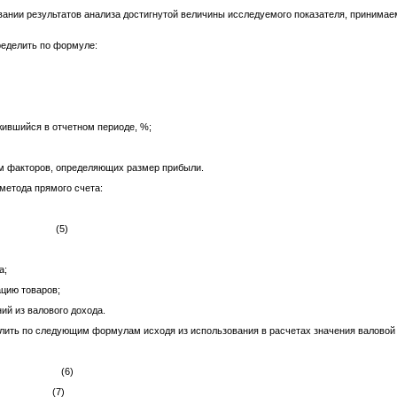
ании результатов анализа достигнутой величины исследуемого показателя, принимаемо
еделить по формуле:
жившийся в отчетном периоде, %;
ем факторов, определяющих размер прибыли.
етода прямого счета:
, (5)
а;
ацию товаров;
ий из валового дохода.
ить по следующим формулам исходя из использования в расчетах значения валовой
, (6)
Н, (7)