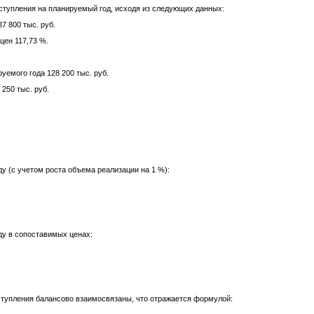
оступления на планируемый год, исходя из следующих данных:
87 800 тыс. руб.
цен 117,73 %.
уемого года 128 200 тыс. руб.
 250 тыс. руб.
ду (с учетом роста объема реализации на 1 %):
ду в сопоставимых ценах:
ступления балансово взаимосвязаны, что отражается формулой: