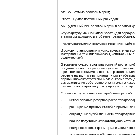
где ВМ - сумма валовой маржи;
Рпост - сумма постоянных расходов;
Му - удельный вес валовой маржи в валовом д
Эту формулу можно использовать для определе
в валовом доходе или в объеме товарооборота.
После определения плановой величины прибыл
В основу планирования многих показателей эф
материально-технической базы, капитальных в
взаимосвязей.
В торговле существуют ряд условий роста при
продажи новых товаров, пользующихся повышен
При этом необходимо выбрать стратегию комме
расчете на то, что это приведет к росту объе
первый вариант стратегии, можно, кроме того,
замораживание собственного капитала на какое
финансовых затрат на уплату процентов за пр
Основные пути повышения прибыли и рентабел
· использование резервов роста товарообор
· расширение прямых связей с промышлен
· сокращение путей звенности товародвиже
· полное получения от поставщиков установл
· внедрение новых форм организации и спе
· экономия издержек обращения, ликвидация