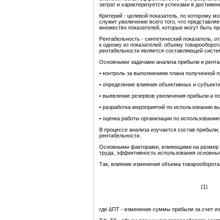
затрат и характеризуется успехами в достижен
Критерий - целевой показатель, по которому 
служит увеличение всего того, что представля
множество показателей, которые могут быть пр
Рентабельность - синтетический показатель, 
к одному из показателей: объему товарооборот
рентабельности является составляющей систе
Основными задачами анализа прибыли и рентаб
• контроль за выполнением плана полученной 
• определение влияния объективных и субъект
• выявление резервов увеличения прибыли и п
• разработка мероприятий по использованию 
• оценка работы организации по использовани
В процессе анализа изучается состав прибыли,
рентабельности.
Основными факторами, влияющими на размер пр
труда, эффективность использования основных 
Так, влияние изменения объема товарооборот
(1)
где ΔПТ - изменение суммы прибыли за счет и