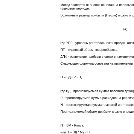
Метод экспертных оценок основан на использов
плановом периоде.
Возможный размер прибыли (Пвозм) можно опр
, (4)
где УR0 - уровень рентабельности продаж, сло
ПТ - плановый объем товарооборота;
ΔПФ - изменение прибыли в связи с изменени
Следующая формула основана на применении м
П = ВД - Р - Н
где ВД - прогнозируемая сумма валового доход
Р - прогнозируемая сумма расходов на реализ
Н - прогнозируемая сумма платежей и отчислен
Прогнозируемый объем прибыли можно определ
П = ВМ - Рпост
или П = ВД * Му - 