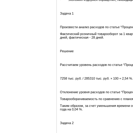
Задача 1
Произвести анализ расходов по статье “Процен
Фактический розничный товарооборот за 1 кварт
дней, фактическая - 28 дней.
Решение
Рассчитаем уровень расходов по статье “Проце
7258 тыс. руб. / 285310 тыс. руб. × 100 = 2,54 %.
Отклонение уровня расходов по статье “Процент
Товарооборачиваемость по сравнению с планом у
Таким образом, за счет уменьшения времени об
года на 0,04 %.
Задача 2