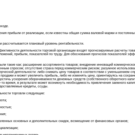
оходе.
ния прибыли от реализации, если известны общая сумма валовой маржи и постоянных
и рассчитывается плановый уровень рентабельности.
фективности деятельности торговой организации входят прогнозируемые расчеты това
ложений, прибыли, показателей по труду. Для обоснования прогнозов показателей эф
были такие как: расширение ассортимента товаров; внедрение инноваций коммерческо
ным спросом; отсутствие страха перед коммерческим риском; разумное использован
рческой деятельности: либо снижать цену товаров в соответствии с уменьшением сп
ма продажи и может увеличить прибыль, либо не изменять цену, ориентируясь на сохра
 достичь ускорения оборачиваемости денежных средств (собственного оборотного капи
-то время, в результате может возникнуть необходимость привлечения заемного капи
едоставляемые кредиты, ссуды.
ьности торговли следующие:
ота;
ностью;
ния;
енных основных и дополнительных скидок, возмещение от финансовых органов;
циализации;
 непланируемых потерь.