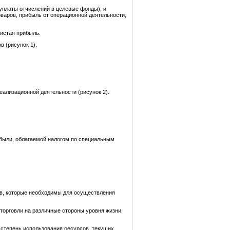
уплаты отчислений в целевые фонды), и
оваров, прибыль от операционной деятельности,
чистая прибыль.
 (рисунок 1).
еализационной деятельности (рисунок 2).
ибыли, облагаемой налогом по специальным
ов, которые необходимы для осуществления
торговли на различные стороны уровня жизни,
 степень использования ресурсов, текущих