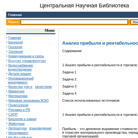
Центральная Научная Библиотека
Главная
Поиск:
Меню
·
Главная
·
Биология
Анализ прибыли и рентабельнос
·
Геология
·
Содержание
Зоология
·
Коммуникации и связь
·
Бухучет управленчучет
·
1 Анализ прибыли и рентабельности в торговл
Водоснабжение
водоотведение
Задача 1
·
Детали машин
·
Инновационный
Задача 2
менеджмент
·
Задача 3
Качество упр-е
качеством
·
Маркетинг
Задача 4
·
Математика
·
Мировая экономика МЭО
Список использованных источников
·
Политология
·
Реклама и PR
·
САПР
1 Анализ прибыли и рентабельности в торговл
·
Биология и химия
·
Животные
·
Литература
языковедение
Прибыль - это денежное выражение стоимости п
·
в отраслях материального производства, переда
Менеджмент
торговой организацией.
·
Не Российское