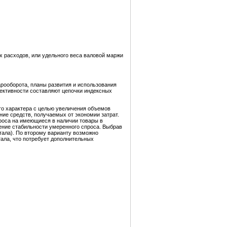
 расходов, или удельного веса валовой маржи
рооборота, планы развития и использования
фективности составляют цепочки индексных
го характера с целью увеличения объемов
ие средств, получаемых от экономии затрат.
роса на имеющиеся в наличии товары в
нение стабильности умеренного спроса. Выбрав
тала). По второму варианту возможно
тала, что потребует дополнительных