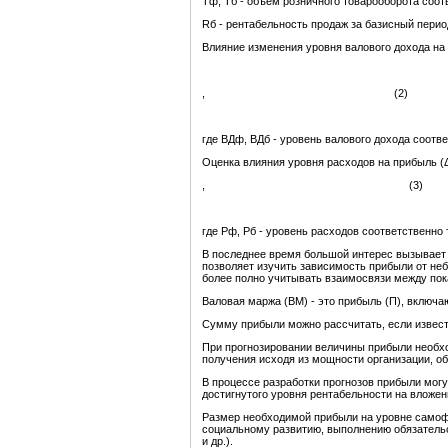
Тф, Тб - объем розничного товарооборота соот
Rб - рентабельность продаж за базисный перио
Влияние изменения уровня валового дохода н
, (2)
где ВДф, ВДб - уровень валового дохода соотв
Оценка влияния уровня расходов на прибыль (
, (3)
где Рф, Рб - уровень расходов соответственно 
В последнее время большой интерес вызывает 
позволяет изучить зависимость прибыли от неб
более полно учитывать взаимосвязи между пок
Валовая маржа (ВМ) - это прибыль (П), включа
Сумму прибыли можно рассчитать, если извест
При прогнозировании величины прибыли необх
получения исходя из мощности организации, об
В процессе разработки прогнозов прибыли мог
достигнутого уровня рентабельности на вложен
Размер необходимой прибыли на уровне самоф
социальному развитию, выполнению обязательс
и др.).