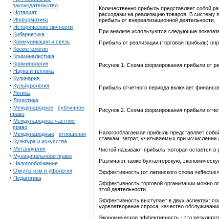
законодательство
Количественно прибыль представляет собой ра
·
Нотариат
расходами на реализацию товаров. В систему п
·
Информатика
прибыль от внереализационной деятельности.
·
Исторические личности
При анализе используются следующие показате
·
Кибернетика
·
Коммуникация и связь
Прибыль от реализации (торговая прибыль) оп
·
Косметология
·
Криминалистика
·
Криминология
Рисунок 1. Схема формирования прибыли от р
·
Наука и техника
·
Кулинария
·
Культурология
Прибыль отчетного периода включает финансовы
·
Логика
·
Логистика
·
Международное
публичное
Рисунок 2. Схема формирования прибыли отче
право
·
Международное частное
право
Налогооблагаемая прибыль представляет собой
·
Международные
отношения
ставкам, затрат, учитываемых при исчислении 
·
Культура и искусства
·
Металлургия
Чистой называют прибыль, которая остается в 
·
Муниципальноое право
Различают также бухгалтерскую, экономическу
·
Налогообложение
·
Оккультизм и уфология
Эффективность (от латинского слова «effectus»
·
Педагогика
Эффективность торговой организации можно оп
этой деятельности.
Эффективность выступает в двух аспектах: со
удовлетворение спроса, качество обслуживани
Экономическая эффективность - это результати