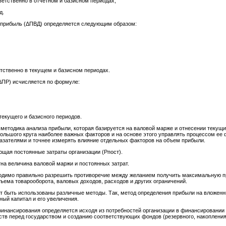
ветственно в отчетном и базисном периодах;
д.
а прибыль (ΔПВД) определяется следующим образом:
етственно в текущем и базисном периодах.
ΔПР) исчисляется по формуле:
текущего и базисного периодов.
методика анализа прибыли, которая базируется на валовой марже и отнесении текущи
ольшого круга наиболее важных факторов и на основе этого управлять процессом ее 
азателями и точнее измерять влияние отдельных факторов на объем прибыли.
ющая постоянные затраты организации (Рпост).
на величина валовой маржи и постоянных затрат.
одимо правильно разрешить противоречие между желанием получить максимальную 
ъема товарооборота, валовых доходов, расходов и других ограничений.
ут быть использованы различные методы. Так, метод определения прибыли на вложен
ный капитал и его увеличения.
инансирования определяется исходя из потребностей организации в финансировании 
тв перед государством и созданию соответствующих фондов (резервного, накопления