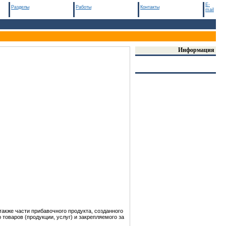
E-
Разделы
Работы
Контакты
mail
Информация
акже части прибавочного продукта, созданного
 товаров (продукции, услуг) и закрепляемого за