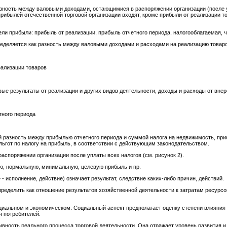
зность между валовыми доходами, остающимися в распоряжении организации (после 
рибылей отечественной торговой организации входят, кроме прибыли от реализации т
ли прибыли: прибыль от реализации, прибыль отчетного периода, налогооблагаемая, 
ределяется как разность между валовыми доходами и расходами на реализацию товаров
еализации товаров
е результаты от реализации и других видов деятельности, доходы и расходы от внер
тного периода
 разность между прибылью отчетного периода и суммой налога на недвижимость, пр
льгот по налогу на прибыль, в соответствии с действующим законодательством.
распоряжении организации после уплаты всех налогов (см. рисунок 2).
ю, нормальную, минимальную, целевую прибыль и пр.
 - исполнение, действие) означает результат, следствие каких-либо причин, действий.
ределить как отношение результатов хозяйственной деятельности к затратам ресурс
циальном и экономическом. Социальный аспект предполагает оценку степени влияния 
я потребителей.
вность реального процесса торговой деятельности. Она отражает уровень развития и