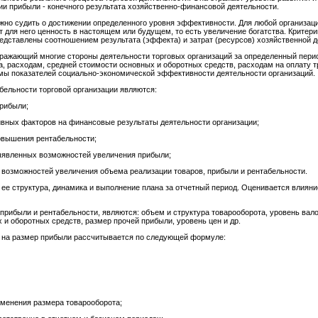
ии прибыли - конечного результата хозяйственно-финансовой деятельности.
можно судить о достижении определенного уровня эффективности. Для любой организа
ет для него ценность в настоящем или будущем, то есть увеличение богатства. Критер
едставлены соотношением результата (эффекта) и затрат (ресурсов) хозяйственной д
отражающий многие стороны деятельности торговых организаций за определенный пер
а, расходам, средней стоимости основных и оборотных средств, расходам на оплату тр
мы показателей социально-экономической эффективности деятельности организаций.
ельности торговой организации являются:
прибыли;
ивных факторов на финансовые результаты деятельности организации;
овышения рентабельности;
выявленных возможностей увеличения прибыли;
ю возможностей увеличения объема реализации товаров, прибыли и рентабельности.
 ее структура, динамика и выполнение плана за отчетный период. Оценивается влиян
ибыли и рентабельности, являются: объем и структура товарооборота, уровень вало
и оборотных средств, размер прочей прибыли, уровень цен и др.
а на размер прибыли рассчитывается по следующей формуле:
зменения размера товарооборота;