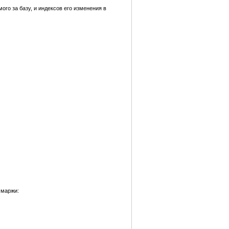
го за базу, и индексов его изменения в
 маржи: