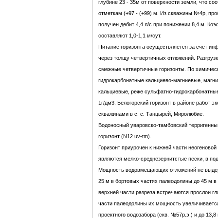
глубине 23 - 35м от поверхности земли, что с
отметкам (+97 - (+99) м. Из скважины №4р, про
получен дебит 4,4 л/с при понижении 8,4 м. К
составляют 1,0-1,1 м/сут.
Питание горизонта осуществляется за счет и
через толщу четвертичных отложений. Разгрузк
смежные четвертичные горизонты. По химичес
гидрокарбонатные кальциево-магниевые, магни
кальциевые, реже сульфатно-гидрокарбонатные
1г/дм3. Белогорский горизонт в районе работ 
скважинами в с. с. Танцырей, Миролюбие.
Водоносный уваровско-тамбовский терригенны
горизонт (N12 uv-tm).
Горизонт приурочен к нижней части неогенов
являются мелко-среднезернитстые пески, в под
Мощность водовмещающих отложений не выдерж
25 м в бортовых частях палеодолины до 45 м в
верхней части разреза встречаются прослои гл
части палеодолины их мощность увеличивается
проектного водозабора (скв. №57р.э.) и до 13,8