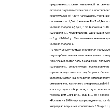
приуроченных к зонам повышенной тектоническо
активной гидравлической связью с неогеновой
переуглубленной части палеодолины удельные
составляют от 1,0л/с (скважина №47 - 0,9км от
части палеодолины) до 0,01л/с (скважина №48 -
палеодолины). Коэффициенты фильтрации изме
от 1 до 45-70м/сут. Максимальные значения пр
части палеодолины.
По химическому составу в пределах переуглу
гидрокарбонатные магниево-кальцевые с минерал
Химический состав воды в скважинах, пробуре
палеодолины, где происходит подпитывание из
горизонта, идентичен составу берриасс-баремс
характеризуются как сульфатно-гидрокарбона
смешанные по катионам с минерализацией 0,4 –
качеству воды и в бортовых, и в центральных 
требованиям СаНПиНа. Лишь в 10 км к северо-в
«Ростань» в 1979 году, при разведке участка 
хлоридные воды с минерализацией 1,9 г/дм3. П