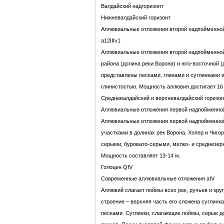
Валдайский надгоризонт
Нижневалдайский горизонт
Аллювиальные отложения второй надпойменной
a12IIIv1
Аллювиальные отложения второй надпойменной
района (долина реки Ворона) и юго-восточной 
представлены песками, глинами и суглинками
глинистостью. Мощность аллювия достигает 16
Средневалдайский и верхневалдайский горизо
Аллювиальные отложения первой надпойменной 
Аллювиальные отложения первой надпойменно
участками в долинах рек Ворона, Хопер и Чиго
серыми, буровато-серыми, мелко- и среднезер
Мощность составляет 13-14 м.
Голоцен QIV
Cовременные аллювиальные отложения aIV
Аллювий слагает поймы всех рек, ручьев и кру
строение – верхняя часть его сложена суглинк
песками. Суглинки, слагающие поймы, серые д