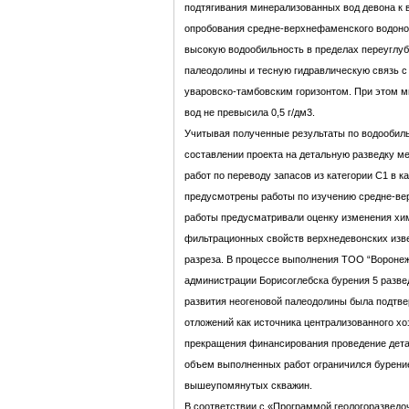
подтягивания минерализованных вод девона к 
опробования средне-верхнефаменского водонос
высокую водообильность в пределах переуглуб
палеодолины и тесную гидравлическую связь
уваровско-тамбовским горизонтом. При этом 
вод не превысила 0,5 г/дм3.
Учитывая полученные результаты по водообиль
составлении проекта на детальную разведку м
работ по переводу запасов из категории C1 в к
предусмотрены работы по изучению средне-ве
работы предусматривали оценку изменения хим
фильтрационных свойств верхнедевонских изве
разреза. В процессе выполнения ТОО “Воронеж
администрации Борисоглебска бурения 5 разв
развития неогеновой палеодолины была подтве
отложений как источника централизованного хо
прекращения финансирования проведение дета
объем выполненных работ ограничился бурени
вышеупомянутых скважин.
В соответствии с «Программой геологоразведо