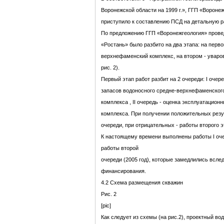
Воронежской области на 1999 г.», ГГП «Воронеж
приступило к составлению ПСД на детальную р
По предложению ГГП «Воронежгеология» провед
«Ростань» было разбито на два этапа: на перв
верхнефаменский комплекс, на втором - уваро
рис. 2).
Первый этап работ разбит на 2 очереди: I очер
запасов водоносного средне-верхнефаменского
комплекса , II очередь - оценка эксплуатацион
комплекса. При получении положительных резу
очереди, при отрицательных - работы второго э
К настоящему времени выполнены работы I оче
работы второй
очереди (2005 год), которые замедлились всле
финансирования.
4.2 Схема размещения скважин
Рис. 2
[pic]
Как следует из схемы (на рис.2), проектный во