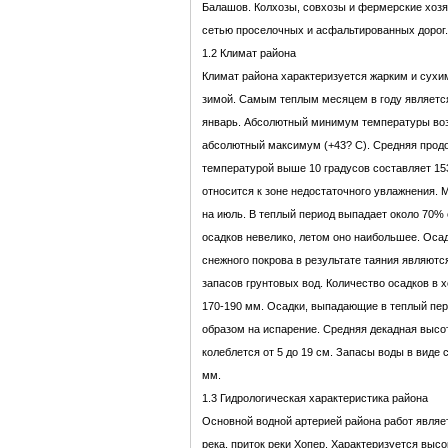
Балашов. Колхозы, совхозы и фермерские хоз
сетью проселочных и асфальтированных дорог.
1.2 Климат района
Климат района характеризуется жарким и сухи
зимой. Самым теплым месяцем в году являетс
январь. Абсолютный минимум температуры возд
абсолютный максимум (+43? С). Средняя прод
температурой выше 10 градусов составляет 153
относится к зоне недостаточного увлажнения.
на июль. В теплый период выпадает около 70% 
осадков невелико, летом оно наибольшее. Осад
снежного покрова в результате таяния являют
запасов грунтовых вод. Количество осадков в 
170-190 мм. Осадки, выпадающие в теплый пе
образом на испарение. Средняя декадная высот
колеблется от 5 до 19 см. Запасы воды в виде 
мм.
1.3 Гидрологическая характеристика района
Основной водной артерией района работ являе
река, приток реки Хопер. Характеризуется выс