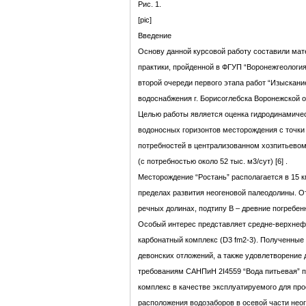
Рис. 1.
[pic]
Введение
Основу данной курсовой работу составили ма
практики, пройденной в ФГУП “Воронежгеология
второй очереди первого этапа работ “Изыскан
водоснабжения г. Борисоглебска Воронежской о
Целью работы является оценка гидродинамиче
водоносных горизонтов месторождения с точки
потребностей в централизованном хозпитьевом
(с потребностью около 52 тыс. м3/сут) [6] .
Месторождение “Ростань” располагается в 15 к
пределах развития неогеновой палеодолины. О
речных долинах, подтипу B – древние погребен
Особый интерес представляет средне-верхнеф
карбонатный комплекс (D3 fm2-3). Полученные
девонских отложений, а также удовлетворение
требованиям САНПиН 2I4559 “Вода питьевая” п
комплекс в качестве эксплуатируемого для про
расположения водозаборов в осевой части нео