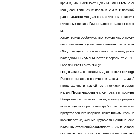
кремня) мощностью от 1 до 7 м. Глины темно-с
Мощность глин незначительна: 2-3 м. В верхне
располагается мощная пачка глин темно-корич
глинистых песков. Глины распространены не п
м.
Характерной особенностью терновских отложен
многочисленных углефицированных растительн
Общая мощность ламкинских отложений достига
палеодолины и уменьшается к бортам от 20-30 
Горелкинская свита N31gr
Представлена отложениями дегтянских (N31dg)
Распространены ограничено и залегают на аль
представлены в нижней части песками, в верх
и глин. Пески кварцевые с желтоватым, корич
В верхней части пески тонкие, а внизу средне-
маломощными прослоями грубого песчаного и 
представленного кварцем, известняком, кремне
коричневатые, жирные, грубо сланцеватые, оже
подошвы отложений составляет 32-35 м. Абсол
мощность горелкинских отложений не превышае