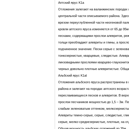
Аптский ярус K1a
Отложения залегают на валанжинских породах 
центральной части описываемого района. Зде
врезом переуглубленной части неогеновой пал
кровли аптского яруса изменяется от 65 до 95
песками, содержащими прослои алевритов, реже
толщи преобладают алевриты и глины, а просл
подчиненное значение. Пески серые с зеленова
тонкозернистые, кварцевые, слюдистые. Алевр
линзовидными прослоями кварцево-глауконито
черных довольно плотные алевритистые. Обща
Альбский ярус K1al
Отложения альбского яруса распространены в 
района и залегают на породах аптского возрас
переслаивающихся песков и алевритов. В верх
прослои песчаников мощностью до 1,5 – 3м. Пе
слабым зеленоватым оттенком, мелкозернисты
Алевриты темно-серые, серые, слюдистые, гли
серые, мелко-среднезернистые, плотные, на о
Общая мощность альбских отложений до 35м.