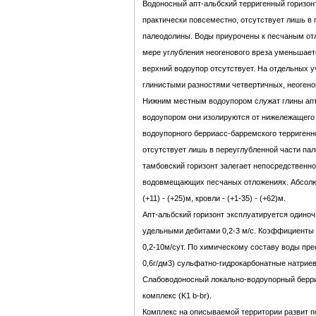
Водоносный апт-альбский терригенный горизонт
практически повсеместно, отсутствует лишь в 
палеодолины. Воды приурочены к песчаным от
мере углубления неогенового вреза уменьшает
верхний водоупор отсутствует. На отдельных у
глинистыми разностями четвертичных, неогено
Нижним местным водоупором служат глины ап
водоупором они изолируются от нижележащего
водоупорного берриасс-барремского терригенн
отсутствует лишь в переуглубленной части пал
тамбовский горизонт залегает непосредственн
водовмещающих песчаных отложениях. Абсолю
(+11) - (+25)м, кровли - (+1-35) - (+62)м.
Апт-альбский горизонт эксплуатируется одино
удельными дебитами 0,2-3 м/с. Коэффициенты
0,2-10м/сут. По химическому составу воды пре
0,6г/дм3) сульфатно-гидрокарбонатные натрие
Слабоводоносный локально-водоупорный берр
комплекс (K1 b-br).
Комплекс на описываемой территории развит