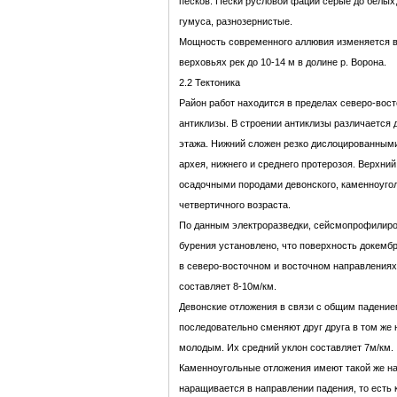
песков. Пески русловой фации серые до белы
гумуса, разнозернистые.
Мощность современного аллювия изменяется в
верховьях рек до 10-14 м в долине р. Ворона.
2.2 Тектоника
Район работ находится в пределах северо-вос
антиклизы. В строении антиклизы различается
этажа. Нижний сложен резко дислоцированны
архея, нижнего и среднего протерозоя. Верхни
осадочными породами девонского, каменноуголь
четвертичного возраста.
По данным электроразведки, сейсмопрофилиро
бурения установлено, что поверхность докемб
в северо-восточном и восточном направлениях
составляет 8-10м/км.
Девонские отложения в связи с общим падением
последовательно сменяют друг друга в том же 
молодым. Их средний уклон составляет 7м/км.
Каменноугольные отложения имеют такой же н
наращивается в направлении падения, то есть к