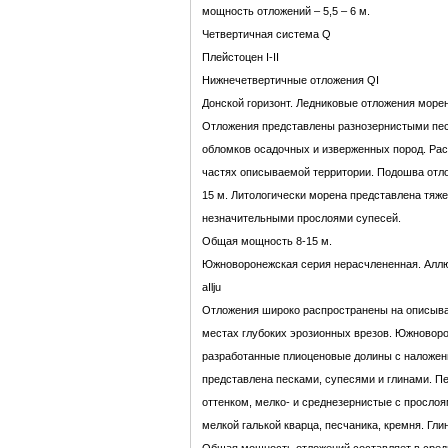
мощность отложений – 5,5 – 6 м.
Четвертичная система Q
Плейстоцен I-II
Нижнечетвертичные отложения QI
Донской горизонт. Ледниковые отложения море
Отложения представлены разнозернистыми пе
обломков осадочных и изверженных пород. Ра
частях описываемой территории. Подошва отлож
15 м. Литологически морена представлена тяж
незначительными прослоями супесей.
Общая мощность 8-15 м.
Южноворонежская серия нерасчлененная. Алл
aIlju
Отложения широко распространены на описыва
местах глубоких эрозионных врезов. Южновор
разработанные плиоценовые долины с наложени
представлена песками, супесями и глинами. Пе
оттенком, мелко- и среднезернистые с прослоя
мелкой галькой кварца, песчаника, кремня. Гл