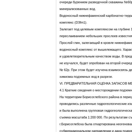
очереди бурением разведочной скважины №60р 
минерализованных вод.
Водоносный нижнефаменский карбонатно-терр
комплекс (D3fm1).
Залегает под целевым комплексом на глубине 
переслаиванием небольших прослоев известня
Прослой глин, залегающий в кровле нижнефаме
водоносный комплекс от вышележащего. Харак
и удовлетворительным качеством воды. В пред
не изучался, будет опробован на второй очере
№ 62р. При этом будет изучена взаимосвязь д
химизма подземных вод в разрезе.
VI. ПРЕДВАРИТЕЛЬНАЯ ОЦЕНКА ЗАПАСОВ
4.1 Краткие сведения о месторождении подземн
На территории Борисоглебского района в период 
проводились различные гидрогеологические из
и была выполнена групповая гидрогеологическ
съемка масштаба 1:200 000. По результатам съ
г.Борисоглебска была откартирована неогенов
субмеридиональном направлении и дана подро