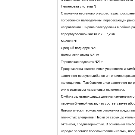
Неогеновая система N
Отложения неогенового возраста распростране
погребенной палеодолины, пересекающей райо
направлении. Ширина палеодолины в районе раб
переуглубленной части 2,7 – 7,2 км.
Миоцен N1
Средний подъярус N21
Ламкинская свита N21lm
Терновская подсвита N21tr
Представлена отложениями уваровских и тамбо
заполняют осевую наиболее интенсивно врезан
палеодолины. Тамбовские слои заполняют пог
они с размывом на меловых отложениях.
Глубина залегания днища долины изменяется от
переуглубленной части, что соответствует абс
Литологически терновские отложения представ
глинистых алевритов. Пески от серых до уголь
оттенком, среднезернистые. В основании тамбо
нередко залегают прослои гравия и гальки, пор