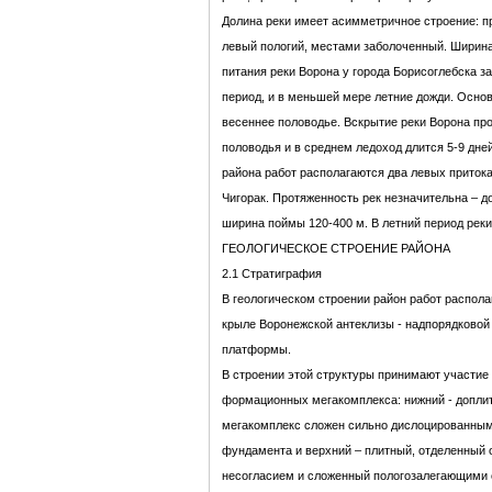
Долина реки имеет асимметричное строение: п
левый пологий, местами заболоченный. Ширина
питания реки Ворона у города Борисоглебска за
период, и в меньшей мере летние дожди. Осно
весеннее половодье. Вскрытие реки Ворона пр
половодья и в среднем ледоход длится 5-9 дне
района работ располагаются два левых притока 
Чигорак. Протяженность рек незначительна – до
ширина поймы 120-400 м. В летний период рек
ГЕОЛОГИЧЕСКОЕ СТРОЕНИЕ РАЙОНА
2.1 Стратиграфия
В геологическом строении район работ распола
крыле Воронежской антеклизы - надпорядковой
платформы.
В строении этой структуры принимают участие 
формационных мегакомплекса: нижний - допл
мегакомплекс сложен сильно дислоцированным
фундамента и верхний – плитный, отделенный 
несогласием и сложенный пологозалегающими 