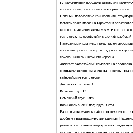
вулканогенными породами девонской, каменноу
палеогеновой, неогеновой и четвертичной сист
Плитный, палеозойско-кайнозойский, структу
мегакомплекс имеет на территории работ повс
Мощность мегакомплекса 600 м. В составе его
комплекса: палеозойский и мезо-кайнозойский.
Палеозойский комплекс представлен морскими
породами среднего и верхнего девона и турней
ярусов нижнего и верхнего карбона.
Залегает палеозойский комплекс на эродирова
кристаллического фундамента, перекрыт транс
кайнозойским комплексом.
Девонская система D
Верхний отдел D3
Фаменский ярус D3fm
Верхнефаменский подъярус D3fm3
Ранее в исследуемом районе отложения подъяр
дробные стратиграфические единицы. На данн
разделить отложения подъяруса на следующие 
максимально соответствовать практическим зад