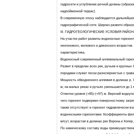
гидросети и углубление речной долины (образо
надпойменной террас).
В современную эпоху наблюдается дальнейшее
гидрографической сети. Широко развито образо
III. ГИДРОГЕОЛОГИЧЕСКИЕ УСЛОВИЯ РАЙОН
На участке работ развиты водоносные горизонт
неогенового, мелового и девонского возрастов.
характеристика.
Водоносный современный аллювиальный горизо
Развит в пределах всех рек, ручьев и крупны
породами служат пески разнозернистые с грави
Мощность обводненного аллювия в долинах р. Х
м, на малых реках и ручьях уменьшается до 1 м
Отметки уровня (+85)-(+97) м. Верхний водоупо
чего горизонт подвержен поверхностному загр
также отсутствует и горизонт гидравлически 
водоносными горизонтами. Коэффициенты филь
м/сут, возрастая в долинах рек Ворона и Хопер 
По химическому составу воды преимущественн