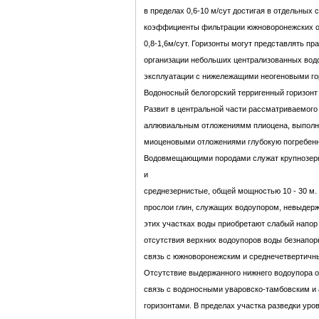
в пределах 0,6-10 м/сут достигая в отдельных с
коэффициенты фильтрации южноворонежских о
0,8-1,6м/сут. Горизонты могут представлять пр
организации небольших централизованных вод
эксплуатации с нижележащими неогеновыми го
Водоносный белогорский терригенный горизонт 
Развит в центральной части рассматриваемого 
аллювиальным отложениямм плиоцена, выпол
миоценовыми отложениями глубокую погребенн
Водовмещающими породами служат крупнозерни
и
среднезернистые, общей мощностью 10 - 30 м.
прослои глин, служащих водоупором, невыдерж
этих участках воды приобретают слабый напор -
отсутствия верхних водоупоров воды безнапо
связь с южноворонежским и среднечетвертичн
Отсутствие выдержанного нижнего водоупора 
связь с водоносными уваровско-тамбовским и
горизонтами. В пределах участка разведки уро