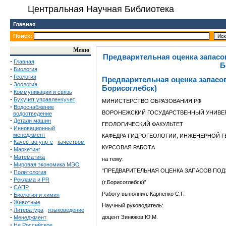
Центральная Научная Библиотека
Главная
Поиск:
Меню
Предварительная оценка запасо
·
Главная
Б
·
Биология
·
Геология
Предварительная оценка запасов
·
Зоология
Борисоглебск)
·
Коммуникации и связь
·
Бухучет управленчучет
МИНИСТЕРСТВО ОБРАЗОВАНИЯ РФ
·
Водоснабжение
ВОРОНЕЖСКИЙ ГОСУДАРСТВЕННЫЙ УНИВЕ
водоотведение
·
Детали машин
ГЕОЛОГИЧЕСКИЙ ФАКУЛЬТЕТ
·
Инновационный
менеджмент
КАФЕДРА ГИДРОГЕОЛОГИИ, ИНЖЕНЕРНОЙ 
·
Качество упр-е
качеством
КУРСОВАЯ РАБОТА
·
Маркетинг
·
Математика
на тему:
·
Мировая экономика МЭО
“ПРЕДВАРИТЕЛЬНАЯ ОЦЕНКА ЗАПАСОВ ПО
·
Политология
·
Реклама и PR
(г.Борисоглебск)”
·
САПР
·
Работу выполнил: Карпенко С.Г.
Биология и химия
·
Животные
Научный руководитель:
·
Литература
языковедение
·
доцент Зинюков Ю.М.
Менеджмент
·
Не Российское