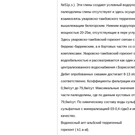
№51р.э.). Эти глины создают условный водоупо
палеодолины глины отсутствуют и здесь осуще
взаимосвязь уваровско-тамбовского терригенно
вышележащим белогорским. Нижним водоупоро
мощностью 20-25м, отсутствующие в пере углу
Здесь уваровско-тамбовский горизонт связан 
берриас-барремским, а в бортовых частях со 
комплексами. Уваровско-тамбовский горизонт 
водообильностью и рассматривается как один 
централизованного водоснабжения г.Борисоглеб
Дебит опробованных скважин достигает 8-13 л/
соответственно. Коэффициенты фильтрации из
0,9м/сут до 79,бм/сут. Максимальные значения
части палеодолины, где по данным кустовых от
79,6м/сут. По химическому составу воды суль
сульфатные с минерализацией 03-0,4 г/дм3 и 
качество.
Водоносный апт-альбский терригенный
горизонт ( k1 a-al).