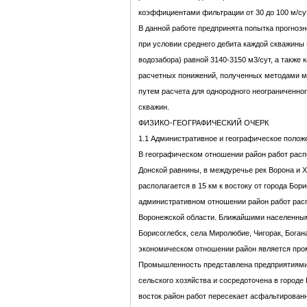
коэффициентами фильтрации от 30 до 100 м/сут
В данной работе предпринята попытка прогноз
при условии среднего дебита каждой скважины (
водозабора) равной 3140-3150 м3/сут, а также
расчетных понижений, полученных методами м
путем расчета для однородного неограниченног
скважин.
ФИЗИКО-ГЕОГРАФИЧЕСКИЙ ОЧЕРК
1.1 Административное и географическое полож
В географическом отношении район работ расп
Донской равнины, в междуречье рек Ворона и 
располагается в 15 км к востоку от города Бори
административном отношении район работ рас
Воронежской области. Ближайшими населенным
Борисоглебск, села Миролюбие, Чигорак, Богана
экономическом отношении район является пр
Промышленность представлена предприятиями 
сельского хозяйства и сосредоточена в городе 
восток район работ пересекает асфальтирован