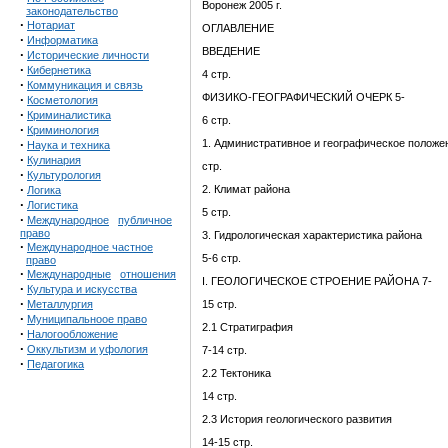
Воронеж 2005 г.
законодательство
·
Нотариат
ОГЛАВЛЕНИЕ
·
Информатика
ВВЕДЕНИЕ
·
Исторические личности
·
Кибернетика
4 стр.
·
Коммуникация и связь
ФИЗИКО-ГЕОГРАФИЧЕСКИЙ ОЧЕРК 5-
·
Косметология
·
Криминалистика
6 стр.
·
Криминология
·
1. Административное и географическое положе
Наука и техника
·
Кулинария
стр.
·
Культурология
·
2. Климат района
Логика
·
Логистика
5 стр.
·
Международное
публичное
право
3. Гидрологическая характеристика района
·
Международное частное
5-6 стр.
право
·
Международные
отношения
I. ГЕОЛОГИЧЕСКОЕ СТРОЕНИЕ РАЙОНА 7-
·
Культура и искусства
·
Металлургия
15 стр.
·
Муниципальноое право
2.1 Стратиграфия
·
Налогообложение
·
Оккультизм и уфология
7-14 стр.
·
Педагогика
2.2 Тектоника
14 стр.
2.3 История геологического развития
14-15 стр.