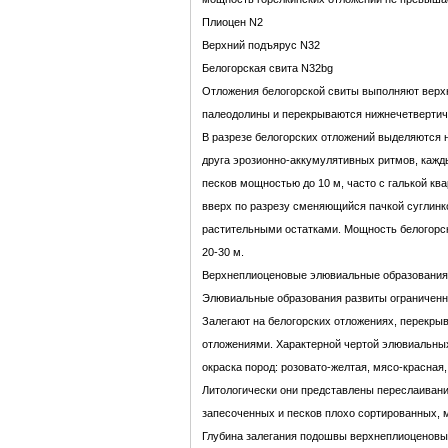
Плиоцен N2
Верхний подъярус N32
Белогорская свита N32bg
Отложения белогорской свиты выполняют верх
палеодолины и перекрываются нижнечетверти
В разрезе белогорских отложений выделяются 
друга эрозионно-аккумулятивных ритмов, кажд
песков мощностью до 10 м, часто с галькой ква
вверх по разрезу сменяющийся пачкой суглинко
растительными остатками. Мощность белогорск
20-30 м.
Верхнеплиоценовые элювиальные образования
Элювиальные образования развиты ограниченно
Залегают на белогорских отложениях, перекр
отложениями. Характерной чертой элювиальных
окраска пород: розовато-желтая, мясо-красная
Литологически они представлены переслаивани
запесоченных и песков плохо сортированных, 
Глубина залегания подошвы верхнеплиоценовых