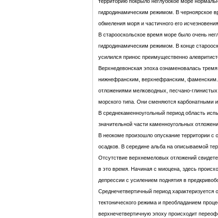
территорию покрыло неглубокое море нормаль
гидродинамическим режимом. В черноярское в
обмеления моря и частичного его исчезновения
В старооскольское время море было очень не
гидродинамическим режимом. В конце староос
усилился принос преимущественно алевритист
Верхнедевонская эпоха ознаменовалась тремя
нижнефранским, верхнефранским, фаменским.
отложениями мелководных, песчано-глинистых 
морского типа. Они сменяются карбонатными и
В среднекаменноугольный период область исп
значительной части каменноугольных отложени
В неокоме произошло опускание территории с
осадков. В середине альба на описываемой те
Отсутствие верхнемеловых отложений свидете
в это время. Начиная с миоцена, здесь проис
депрессии с усилением поднятия в предкривоб
Среднечетвертичный период характеризуется 
тектонического режима и преобладанием проце
верхнечетвертичную эпоху происходит перео