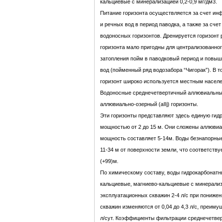
кальциевые с минерализацией 0,2-0,9 мг/дм3.
Питание горизонта осуществляется за счет и
и речных вод в период паводка, а также за сче
водоносных горизонтов. Дренируется горизонт
горизонта мало пригодны для централизованно
затопления пойм в паводковый период и повы
вод (пойменный ряд водозабора “Чигорак”). В 
горизонт широко используется местным насел
Водоносные среднечетвертичный аллювиальный
аллювиально-озерный (аIIj) горизонты.
Эти горизонты представляют здесь единую ги
мощностью от 2 до 15 м. Они сложены аллюви
мощность составляет 5-14м. Воды безнапорные
11-34 м от поверхности земли, что соответствуе
(+99)м.
По химическому составу, воды гидрокарбонат
кальциевые, магниево-кальциевые с минерализа
эксплуатационных скважин 2-4 л/с при понижен
скважин изменяются от 0,04 до 4,3 л/с, преиму
л/сут. Коэффициенты фильтрации среднечетве