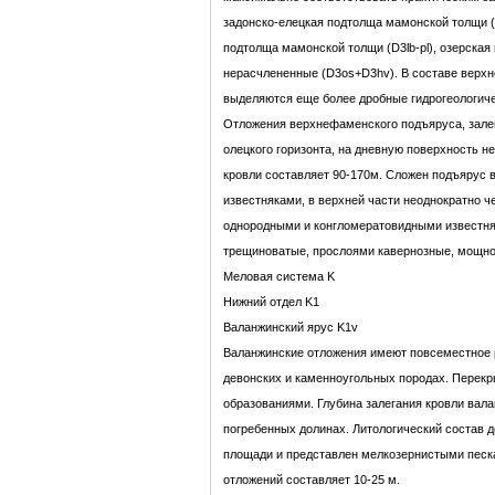
задонско-елецкая подтолща мамонской толщи (
подтолща мамонской толщи (D3lb-pl), озерская
нерасчлененные (D3os+D3hv). В составе верх
выделяются еще более дробные гидрогеологиче
Отложения верхнефаменского подъяруса, зале
олецкого горизонта, на дневную поверхность не
кровли составляет 90-170м. Сложен подъярус 
известняками, в верхней части неоднократно
однородными и конгломератовидными известня
трещиноватые, прослоями кавернозные, мощно
Меловая система K
Нижний отдел K1
Валанжинский ярус K1v
Валанжинские отложения имеют повсеместное р
девонских и каменноугольных породах. Перек
образованиями. Глубина залегания кровли вала
погребенных долинах. Литологический состав 
площади и представлен мелкозернистыми песк
отложений составляет 10-25 м.