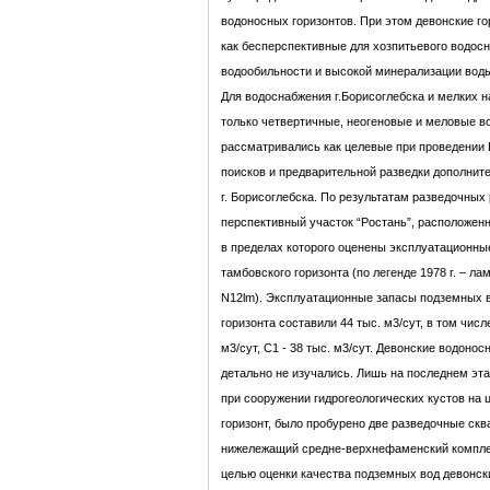
водоносных горизонтов. При этом девонские г
как бесперспективные для хозпитьевого водос
водообильности и высокой минерализации вод
Для водоснабжения г.Борисоглебска и мелких 
только четвертичные, неогеновые и меловые в
рассматривались как целевые при проведении В
поисков и предварительной разведки дополнит
г. Борисоглебска. По результатам разведочных
перспективный участок “Ростань”, расположенн
в пределах которого оценены эксплуатационны
тамбовского горизонта (по легенде 1978 г. – ла
N12lm). Эксплуатационные запасы подземных 
горизонта составили 44 тыс. м3/сут, в том числе
м3/сут, C1 - 38 тыс. м3/сут. Девонские водоно
детально не изучались. Лишь на последнем эта
при сооружении гидрогеологических кустов на
горизонт, было пробурено две разведочные ск
нижележащий средне-верхнефаменский компле
целью оценки качества подземных вод девонск