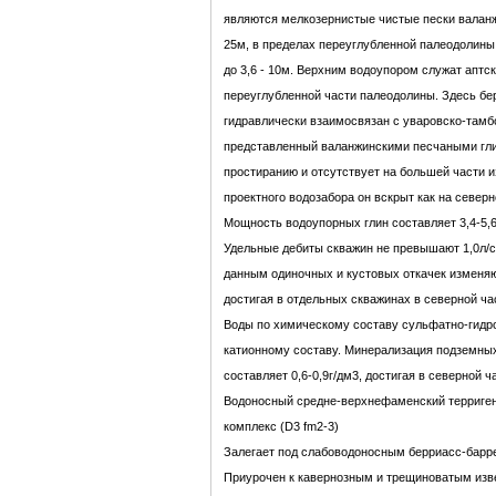
являются мелкозернистые чистые пески валан
25м, в пределах переуглубленной палеодолин
до 3,6 - 10м. Верхним водоупором служат аптс
переуглубленной части палеодолины. Здесь б
гидравлически взаимосвязан с уваровско-тамб
представленный валанжинскими песчаными гли
простиранию и отсутствует на большей части 
проектного водозабора он вскрыт как на северн
Мощность водоупорных глин составляет 3,4-5,
Удельные дебиты скважин не превышают 1,0л/
данным одиночных и кустовых откачек изменяют
достигая в отдельных скважинах в северной час
Воды по химическому составу сульфатно-гид
катионному составу. Минерализация подземных
составляет 0,6-0,9г/дм3, достигая в северной ч
Водоносный средне-верхнефаменский терриге
комплекс (D3 fm2-3)
Залегает под слабоводоносным берриасс-барр
Приурочен к кавернозным и трещиноватым изве