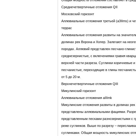
Общая мощность отложений составляет в средн
Среднечетвертичные отложения QII
Московский горизонт
Аллювиальные отложения третьей (a3IIms) и че
террас
Аллювиальные отложения развиты на значитель
долинах рек Ворона и Хопер. Залегают на нео
породах. Аллювий представлен песчано-глинис
среднезернистые, с включениями гравия кварца
верхней части разреза. Суглинки коричневые и
песчанистые, переходящие в глины песчанист
от 5 до 20 м.
Верхнечетвертичные отложения QIII
Микулинский горизонт
Аллювиальные отложения aIIImk
Микулинские отложения развиты в долинах рек 
представлены аллювиальными фациями. Разрез
представленным песками разнозернистыми с гр
реже суглинков. Выше по разрезу – переслаив
суглинками. Общая мощность микулинских отл