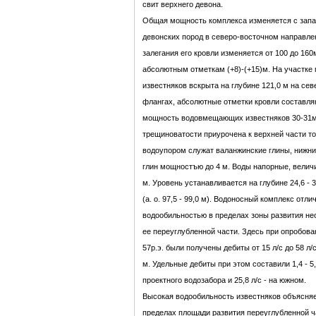
свит верхнего девона.
Общая мощность комплекса изменяется с запад
девонских пород в северо-восточном направлени
залегания его кровли изменяется от 100 до 160
абсолютным отметкам (+8)-(+15)м. На участке 
известняков вскрыта на глубине 121,0 м на се
флангах, абсолютные отметки кровли составляют
мощность водовмещающих известняков 30-31м,
трещиноватости приурочена к верхней части т
водоупором служат валанжинские глины, нижни
глин мощностъю до 4 м. Воды напорные, величи
м. Уровень устанавливается на глубине 24,6 - 
(а. о. 97,5 - 99,0 м). Водоносный комплекс отл
водообильностью в пределах зоны развития не
ее переуглубленной части. Здесь при опробова
57р.э. были получены дебиты от 15 л/с до 58 л/с
м. Удельные дебиты при этом составили 1,4 - 5
проектного водозабора и 25,8 л/с - на южном.
Высокая водообильность известняков объясняе
пределах площади развития переуглубленной 