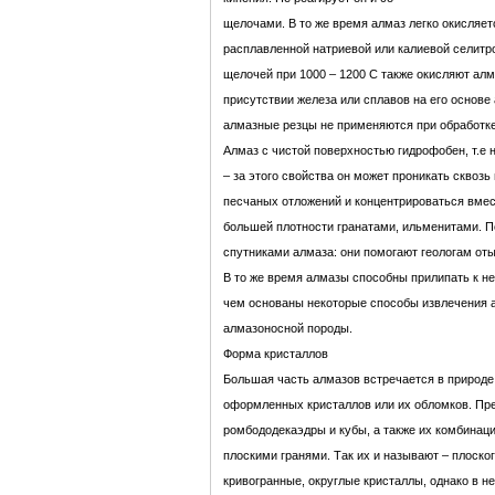
щелочами. В то же время алмаз легко окисляет
расплавленной натриевой или калиевой селитр
щелочей при 1000 – 1200 С также окисляют алм
присутствии железа или сплавов на его основе
алмазные резцы не применяются при обработке 
Алмаз с чистой поверхностью гидрофобен, т.е 
– за этого свойства он может проникать сквозь
песчаных отложений и концентрироваться вме
большей плотности гранатами, ильменитами. 
спутниками алмаза: они помогают геологам от
В то же время алмазы способны прилипать к н
чем основаны некоторые способы извлечения 
алмазоносной породы.
Форма кристаллов
Большая часть алмазов встречается в природе
оформленных кристаллов или их обломков. Пр
ромбододекаэдры и кубы, а также их комбинац
плоскими гранями. Так их и называют – плоск
кривогранные, округлые кристаллы, однако в 