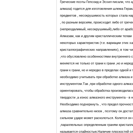
Греческие поэты Гепсоид и Эсхил писали, что 
алмаза) годится для изготовления шлема Геракл
предметов , несокрушимость которых стала на
, по разным версиям, происходит либо от грече
(непреодалимый, несокрушимый),либо от арабс
Алмазам, как и другим кристаллическим телам 
некоторых характеристик (т.е. вариации этих х
кристаллографических направлениях), в том чи
,что обусловлено особенностями внутреннего 
меняется не только от грани к грани ,но и нере
грани к грани, но и нередко в пределах одной и 
необходимо учитывать при обработке алмаза и
инструментом.Так ,при обработке одного алмаз
ориентировать, чтобы обработка производилас
твердости ,а износ алмазного инструмента - в
Необходимо подчеркнуть , что предел прочности
алмаза сравнительно низок , поэтому он достат
сильном ударе может расколоться. Колется он 
,параллельных определенным граням кристалла
называется спайностью.Наличие плоскостей сп