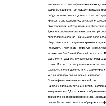
алмаза вместо со шлифовки откалывать кусочк
различные дефекты или мешают приданию тре
нибудь техническому изделию из алмаза.С дру
хрупкость алмаза являясь, безусловно, алмазн
обусловливает необходимость его оберегания 
Даже использование стальных щипцов при сорт
определенного навыка, иначе можно легко обло
Надо отметить ,что в древние времена эти два
-твердость и прочность - зачастую не различал
испытатель Гай Плиний Старший писал , что . П
раз молот и наковальня у него бы остались ,а
в пыль.Мнение о несокрушимости алмазов по
распространено в древности ,что зафиксирова
устных легендах разных времен и народов.
Прочие физико-механические свойства.
Важное значение имеет очень низкий коэффици
воздухе – всего 0,1 что связано с образование
тонких пленок адсорбированного газа, играющи
смазки.Когда такие пленки не образуется ,коэ