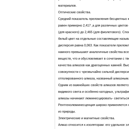
материалов.
Оптические свойства.
Средний показатель преломления бесцветных к
равен примерно 2,417 ,а для различных цветов 
(для красного) до 2,465 (для фиолетового). Сп
белый цвет на отдельные составляющие назыв
дисперсия равна 0,063. Как показатели преломл
намного превышают аналогичные свойства все
веществ, что и обусловливает в сочетании с 
качества алмазов как драгоценных камней. Вы
совокупности с чрезвычайно сильной дисперси
отполированного алмаза, названный алмазным
Одним из важнейших свойств алмазов являетс
видимого света и особенно катодных, ультраф
алмазы начинают люминесцировать- светиться
Рентгенолюминесценция широко применяется н
из природы.
Электрические и магнитные свойства.
Алмаз относится к изоляторам: его удельное э