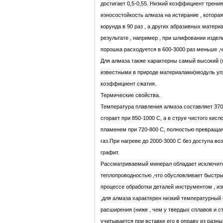
достигает 0,5-0,55. Низкий коэффициент трен
износостойкость алмаза на истирание , котора
корунда в 90 раз , а других абразивных материа
результате , например , при шлифовании издел
порошка расходуется в 600-3000 раз меньше ,ч
Для алмаза также характерны самый высокий (
известными в природе материалами)модуль уп
коэффициент сжатия.
Термические свойства.
Температура плавления алмаза составляет 370
сгорает при 850-1000 С, а в струе чистого кис
пламенем при 720-800 С, полностью превращая
газ.При нагреве до 2000-3000 С без доступа во
графит.
Рассматриваемый минерал обладает исключит
теплопроводностью ,что обусловливает быстры
процессе обработки деталей инструментом , из
,для алмаза характерен низкий температурный
расширения (ниже , чем у твердых сплавов и с
учитывается при вставке его в оправу из разны