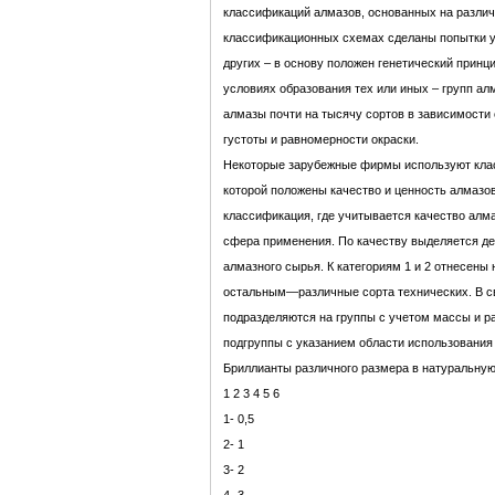
классификаций алмазов, основанных на различ
классификационных схемах сделаны попытки уч
других – в основу положен генетический принци
условиях образования тех или иных – групп а
алмазы почти на тысячу сортов в зависимости 
густоты и равномерности окраски.
Некоторые зарубежные фирмы используют кла
которой положены качество и ценность алмазов
классификация, где учитывается качество алма
сфера применения. По качеству выделяется де
алмазного сырья. К категориям 1 и 2 отнесены
остальным—различные сорта технических. В св
подразделяются на группы с учетом массы и р
подгруппы с указанием области использования
Бриллианты различного размера в натуральную
1 2 3 4 5 6
1- 0,5
2- 1
3- 2