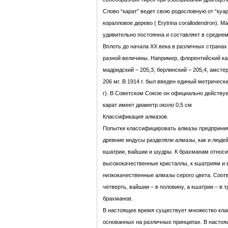
Слово “карат” ведет свою родословную от “куар
коралловое дерево ( Erytrina corallodendron). 
удивительно постоянна и составляет в среднем
Вплоть до начала ХХ века в различных странах
разной величины. Например, флорентийский кар
мадридский – 205,3, берлинский – 205,4, амстер
206 мг. В 1914 г. был введен единый метрически
г). В Советском Союзе он официально действует
карат имеет диаметр около 0,5 см
Классификация алмазов.
Попытки классифицировать алмазы предприним
древние индусы разделяли алмазы, как и людей
кшатрии, вайшии и шудры. К брахманам относ
высококачественные кристаллы, к кшатриям и 
низкокачественные алмазы серого цвета. Соот
четверть, вайшии – в половину, а кшатрии – в 
брахманов.
В настоящее время существует множество кла
основанных на различных принципах. В насто