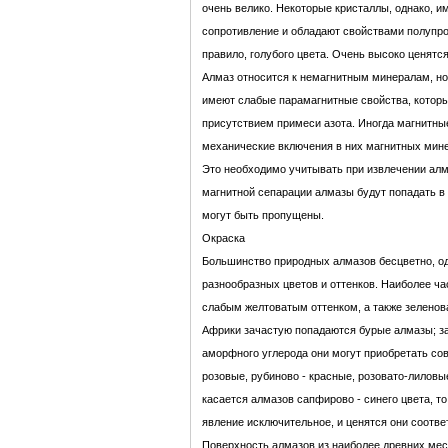
очень велико. Некоторые кристаллы, однако, и
сопротивление и обладают свойствами полупро
правило, голубого цвета. Очень высоко ценятс
Алмаз относится к немагнитным минералам, но
имеют слабые парамагнитные свойства, которы
присутствием примеси азота. Иногда магнитны
механические включения в них магнитных мине
Это необходимо учитывать при извлечении алма
магнитной сепарации алмазы будут попадать в
могут быть пропущены.
Окраска
Большинство природных алмазов бесцветно, од
разнообразных цветов и оттенков. Наиболее ч
слабым желтоватым оттенком, а также зелено
Африки зачастую попадаются бурые алмазы; з
аморфного углерода они могут приобретать сов
розовые, рубиново - красные, розовато-лиловые
касается алмазов сапфирово - синего цвета, то
явление исключительное, и ценятся они соотве
Поверхность алмазов из наиболее древних мес