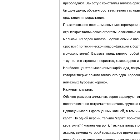
преобладают. Зачастую кристаллы алмаза сраст
бы друг друга, образуя соответственно так на
срастания и прорастания.
Практически во всех алмазных месторождениях
скрытокристаллические агрегаты, сложенные 
мельчайших зерен алмаза. Бортом обычно наз
сростки ( по технической классификации к бор
монокристаллы). Балласы представляют собой
– лучистого строения, пористое, коксовидное и
Наиболее ценятся массивные карбонада, покр
которая тверже самого алмазного ядра. Карбо
алмазных буровых коронок.
Размеры алмазов.
Обычно размеры алмазных зерен варьируют от 
поперечнике, но встречаются и очень крупные 
Единицей массы драгоценных камней, в том чи
карат. По одной версии, термин “карат’’ происхо
кератониа” ( маленький рог ). Так называлась
акация, семена которой греки долгое время ис
своеобразных гирек при взвешивании драгоцен