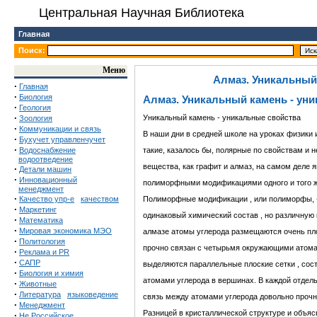
Центральная Научная Библиотека
Главная
Поиск:
Меню
Алмаз. Уникальный
·
Главная
·
Биология
Алмаз. Уникальный камень - ун
·
Геология
·
Уникальный камень - уникальные свойства
Зоология
·
Коммуникации и связь
В наши дни в средней школе на уроках физики 
·
Бухучет управленчучет
·
Водоснабжение
такие, казалось бы, полярные по свойствам и н
водоотведение
вещества, как графит и алмаз, на самом деле
·
Детали машин
·
Инновационный
полиморфными модификациями одного и того ж
менеджмент
·
Качество упр-е
качеством
Полиморфные модификации , или полиморфы, -
·
Маркетинг
одинаковый химический состав , но различную
·
Математика
·
Мировая экономика МЭО
алмазе атомы углерода размещаются очень пло
·
Политология
прочно связан с четырьмя окружающими атомам
·
Реклама и PR
·
САПР
выделяются параллельные плоские сетки , сос
·
Биология и химия
атомами углерода в вершинах. В каждой отдель
·
Животные
·
Литература
языковедение
связь между атомами углерода довольно прочн
·
Менеджмент
Разницей в кристаллической структуре и объя
·
Не Российское