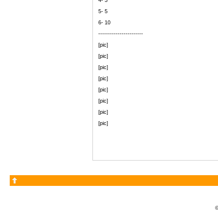
4- 3
5- 5
6- 10
-----------------------
[pic]
[pic]
[pic]
[pic]
[pic]
[pic]
[pic]
[pic]
©