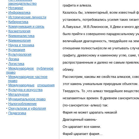
законодательство
графита и алмаза.
·
Нотариат
·
Информатика
Казалось бы, элементарный, всем известный фа
·
Исторические личности
установить, потребовались усилия таких гиганто
·
Кибернетика
·
Коммуникация и связь
А.Лавуазье , М.В.Ломоносов, X.Деви и много др
·
Косметология
было прийти к совершенно парадоксальному у
·
Криминалистика
·
Криминология
величайшая драгоценность, твердейшее на зе
·
Наука и техника
отношении полностью(если не учитывать случ
·
Кулинария
·
Культурология
графиту, древесному и каменному углю, саже, 
·
Логика
распространенным и далеко не самым привле
·
Логистика
·
Международное
публичное
облику.
право
·
Международное частное
Рассмотрим, каковы же свойства алмазов, сов
право
этот камень уникальным природным объектом.
·
Международные
отношения
·
Культура и искусства
Твердость. То ,что алмаз твердейшее вещество
·
Металлургия
незапамятных времен. В древнем санскритском
·
Муниципальноое право
·
Налогообложение
(по-санскритски -алмаз) так:
·
Оккультизм и уфология
·
Фария не может царапать никакой
Педагогика
Драгоценный камень-
Он царапает все камни.
Фарий царапает фария…