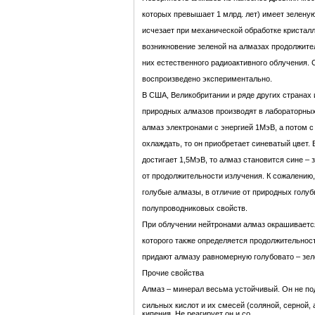
которых превышает 1 млрд. лет) имеет зеленую 
исчезает при механической обработке кристал
возникновение зеленой на алмазах продолжит
них естественного радиоактивного облучения. 
воспроизведено экспериментально.
В США, Великобритании и ряде других странах
природных алмазов производят в лабораторных
алмаз электронами с энергией 1МэВ, а потом 
охлаждать, то он приобретает синеватый цвет.
достигает 1,5МэВ, то алмаз становится сине – 
от продолжительности излучения. К сожалению
голубые алмазы, в отличие от природных голуб
полупроводниковых свойств.
При облучении нейтронами алмаз окрашивается
которого также определяется продолжительнос
придают алмазу равномерную голубовато – зел
Прочие свойства
Алмаз – минерал весьма устойчивый. Он не п
сильных кислот и их смесей (соляной, серной, 
кипения. Не реагирует он и со