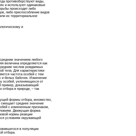
огда противоборствуют виды,
иях и используют одинаковые
борьбы происходит либо
ов, либо приспособление видов
или их территориальное
ологическому и
 средним значением любого
яя величина определяется как
 средним числом рождаемых
ой тела. Для характеристики
яется частота особей с тем
х и белых бабочек. Изменение
ру особей, уклоняющихся от
ий пример, доказывающий
отбора в природе, – так
ущей формы отбора, множество,
ор смещает среднее значение
собей с измененным признаком,
словиям. Движущая форма
 новой нормы реакции
имся условиям окружающей
новившегося в популяции
й отбора.