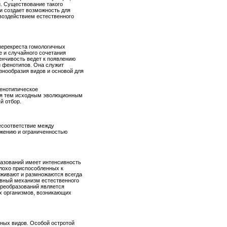
. Существование такого
и создает возможность для
воздействием естественного
перекреста гомологичных
е и случайного сочетания
енчивость ведет к появлению
и фенотипов. Она служит
нообразия видов и основой для
фенотипическое
ся тем исходным эволюционным
й отбор.
есоответствие между
жению и ограниченностью
азований имеет интенсивность
плохо приспособленных к
ивают и размножаются всегда
авный механизм естественного
реобразований является
х организмов, возникающих
ных видов. Особой остротой