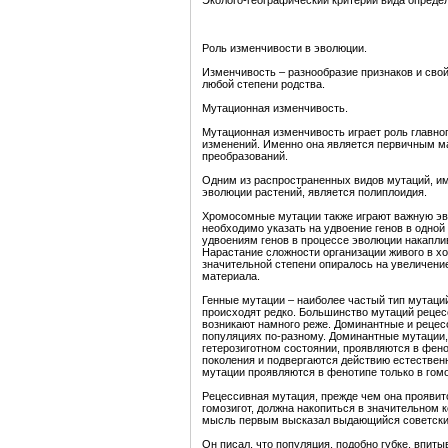
Эколого-географический критерий вида определ
Роль изменчивости в эволюции.
Изменчивость – разнообразие признаков и свой
любой степени родства.
Мутационная изменчивость.
Мутационная изменчивость играет роль главно
изменений. Именно она является первичным 
преобразований.
Одним из распространенных видов мутаций, и
эволюции растений, является полиплоидия.
Хромосомные мутации также играют важную эв
необходимо указать на удвоение генов в одно
удвоениям генов в процессе эволюции накапли
Нарастание сложности организации живого в хо
значительной степени опиралось на увеличение
материала.
Генные мутации – наиболее частый тип мутаци
происходят редко. Большинство мутаций реце
возникают намного реже. Доминантные и рецес
популяциях по-разному. Доминантные мутации,
гетерозиготном состоянии, проявляются в фено
поколения и подвергаются действию естествен
мутации проявляются в фенотипе только в гом
Рецессивная мутация, прежде чем она проявит
гомозигот, должна накопиться в значительном 
мысль первым высказал выдающийся советский
Он писал, что популяция, подобно губке, впит