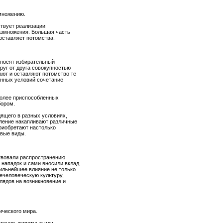
множению.
твует реализации
азмножения. Большая часть
 оставляет потомства.
 носят избирательный
руг от друга совокупностью
ют и оставляют потомство те
анных условий сочетание
более приспособленных
бором.
дящего в разных условиях,
оление накапливают различные
риобретают настолько
овые виды.
твовали распространению
 нападок и сами вносили вклад
сильнейшее влияние не только
щечеловеческую культуру,
лядов на возникновение и
ического мира.