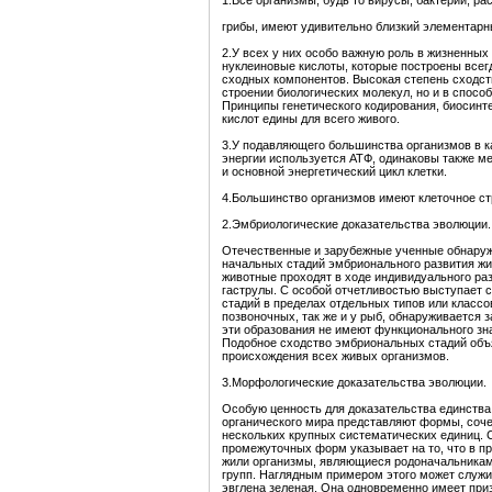
1.Все организмы, будь то вирусы, бактерии, ра
грибы, имеют удивительно близкий элементарн
2.У всех у них особо важную роль в жизненных
нуклеиновые кислоты, которые построены всегд
сходных компонентов. Высокая степень сходст
строении биологических молекул, но и в спосо
Принципы генетического кодирования, биосинт
кислот едины для всего живого.
3.У подавляющего большинства организмов в 
энергии используется АТФ, одинаковы также 
и основной энергетический цикл клетки.
4.Большинство организмов имеют клеточное ст
2.Эмбриологические доказательства эволюции.
Отечественные и зарубежные ученные обнаружи
начальных стадий эмбрионального развития ж
животные проходят в ходе индивидуального ра
гаструлы. С особой отчетливостью выступает 
стадий в пределах отдельных типов или классо
позвоночных, так же и у рыб, обнаруживается з
эти образования не имеют функционального зн
Подобное сходство эмбриональных стадий объ
происхождения всех живых организмов.
3.Морфологические доказательства эволюции.
Особую ценность для доказательства единств
органического мира представляют формы, соч
нескольких крупных систематических единиц. 
промежуточных форм указывает на то, что в п
жили организмы, являющиеся родоначальникам
групп. Наглядным примером этого может служи
эвглена зеленая. Она одновременно имеет при