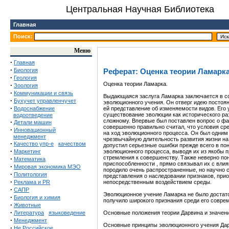
Центральная Научная Библиотека
Главная
Поиск:
Меню
·
Главная
·
Биология
Реферат: Оценка теории Ламарка
·
Геология
Оценка теории Ламарка.
·
Зоология
·
Коммуникации и связь
Выдающаяся заслуга Ламарка заключается в с
·
Бухучет управленчучет
эволюционного учения. Он отверг идею постоя
·
Водоснабжение
ей представление об изменяемости видов. Его
существование эволюции как исторического раз
водоотведение
сложному. Впервые был поставлен вопрос о фа
·
Детали машин
совершенно правильно считал, что условия ср
·
Инновационный
на ход эволюционного процесса. Он был одним 
менеджмент
чрезвычайную длительность развития жизни на
·
Качество упр-е
качеством
допустил серьезные ошибки прежде всего в по
·
Маркетинг
эволюционного процесса, выводя их из якобы 
стремления к совершенству. Также неверно по
·
Математика
приспособленности , прямо связывал их с вли
·
Мировая экономика МЭО
породило очень распространенные, но научно
·
Политология
представления о наследовании признаков, при
·
Реклама и PR
непосредственным воздействием среды.
·
САПР
Эволюционное учение Ламарка не было достат
·
Биология и химия
получило широкого признания среди его совре
·
Животные
·
Литература
языковедение
Основные положения теории Дарвина и значени
·
Менеджмент
Основные принципы эволюционного учения Да
·
Не Российское