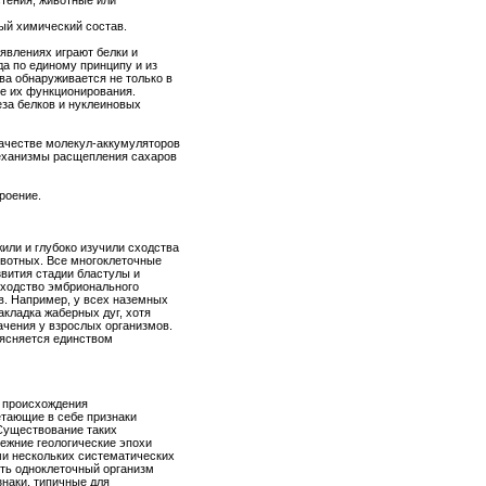
стения, животные или
ый химический состав.
 явлениях играют белки и
а по единому принципу и из
ва обнаруживается не только в
бе их функционирования.
еза белков и нуклеиновых
качестве молекул-аккумуляторов
механизмы расщепления сахаров
роение.
ли и глубоко изучили сходства
ивотных. Все многоклеточные
звития стадии бластулы и
сходство эмбрионального
в. Например, у всех наземных
акладка жаберных дуг, хотя
ачения у взрослых организмов.
ясняется единством
а происхождения
етающие в себе признаки
Существование таких
режние геологические эпохи
и нескольких систематических
ть одноклеточный организм
знаки, типичные для