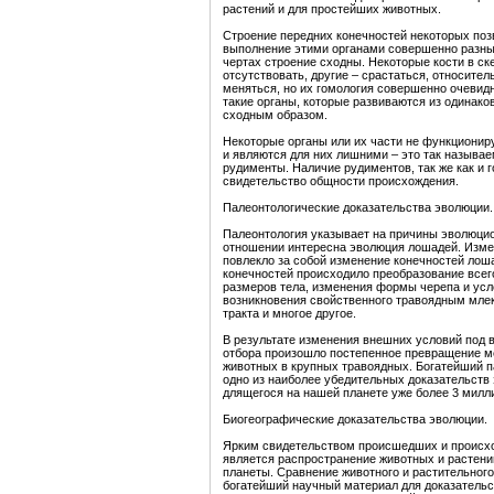
растений и для простейших животных.
Строение передних конечностей некоторых по
выполнение этими органами совершенно разны
чертах строение сходны. Некоторые кости в ск
отсутствовать, другие – срастаться, относите
меняться, но их гомология совершенно очевид
такие органы, которые развиваются из одинак
сходным образом.
Некоторые органы или их части не функционир
и являются для них лишними – это так называ
рудименты. Наличие рудиментов, так же как и 
свидетельство общности происхождения.
Палеонтологические доказательства эволюции.
Палеонтология указывает на причины эволюци
отношении интересна эволюция лошадей. Изме
повлекло за собой изменение конечностей ло
конечностей происходило преобразование всег
размеров тела, изменения формы черепа и усл
возникновения свойственного травоядным мл
тракта и многое другое.
В результате изменения внешних условий под 
отбора произошло постепенное превращение м
животных в крупных травоядных. Богатейший п
одно из наиболее убедительных доказательств
длящегося на нашей планете уже более 3 милли
Биогеографические доказательства эволюции.
Ярким свидетельством происшедших и происх
является распространение животных и растени
планеты. Сравнение животного и растительного
богатейший научный материал для доказательс