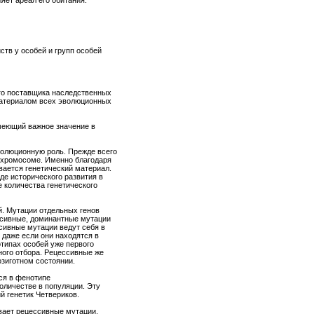
яет ареал его обитания.
ств у особей и групп особей
го поставщика наследственных
материалом всех эволюционных
меющий важное значение в
олюционную роль. Прежде всего
й хромосоме. Именно благодаря
вается генетический материал.
де исторического развития в
 количества генетического
й. Мутации отдельных генов
ссивные, доминантные мутации
сивные мутации ведут себя в
 даже если они находятся в
типах особей уже первого
ного отбора. Рецессивные же
озиготном состоянии.
ся в фенотипе
количестве в популяции. Эту
 генетик Четвериков.
ывает рецессивные мутации,