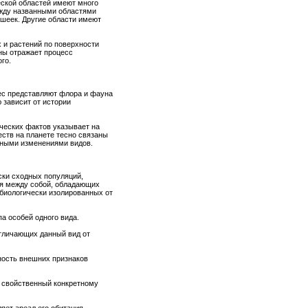
ской областей имеют много
ежду названными областями
шеек. Другие области имеют
 и растений по поверхности
ны отражает процесс
го.
ес представляют флора и фауна
 зависит от истории
ческих фактов указывает на
еств на планете тесно связаны
нными изменениями видов.
ски сходных популяций,
я между собой, обладающих
иологически изолированных от
а особей одного вида.
отличающих данный вид от
ность внешних признаков
, свойственный конкретному