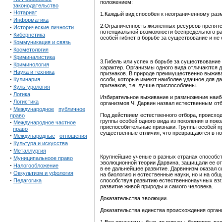
положением:
законодательство
·
Нотариат
1.Каждый вид способен к неограниченному раз
·
Информатика
2.Ограниченность жизненных ресурсов препятс
·
Исторические личности
потенциальной возможности беспредельного р
·
Кибернетика
особей гибнет в борьбе за существование и не
·
Коммуникация и связь
·
Косметология
·
Криминалистика
3.Гибель или успех в борьбе за существование
·
Криминология
характер. Организмы одного вида отличаются д
·
Наука и техника
признаков. В природе преимущественно выжива
·
Кулинария
особи, которые имеют наиболее удачное для д
признаков, т.е. лучше приспособлены.
·
Культурология
·
Логика
Избирательное выживание и размножение наи
·
Логистика
организмов Ч. Дарвин назвал естественным от
·
Международное
публичное
Под действием естественного отбора, происхо
право
группы особей одного вида из поколения в пок
·
Международное частное
приспособительные признаки. Группы особей п
право
существенные отличия, что превращаются в н
·
Международные
отношения
·
Культура и искусства
·
Металлургия
Крупнейшие ученые в разных странах способс
·
Муниципальноое право
эволюционной теории Дарвина, защищали ее от
·
Налогообложение
в ее дальнейшее развитие. Дарвинизм оказал 
·
Оккультизм и уфология
на биологию и естественные науки, но и на об
·
Педагогика
способствуя развитию естественнонаучных взг
развитие живой природы и самого человека.
Доказательства эволюции.
Доказательства единства происхождения орган