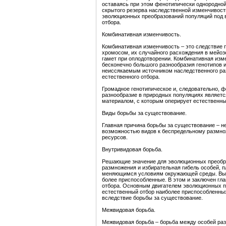
оставаясь при этом фенотипически однородной
скрытого резерва наследственной изменчивост
эволюционных преобразований популяций под 
отбора.
Комбинативная изменчивость.
Комбинативная изменчивость – это следствие 
хромосом, их случайного расхождения в мейоз
гамет при оплодотворении. Комбинативная изм
бесконечно большого разнообразия генотипов 
неиссякаемым источником наследственного раз
естественного отбора.
Громадное генотипическое и, следовательно, 
разнообразие в природных популяциях являет
материалом, с которым оперирует естественны
Виды борьбы за существование.
Главная причина борьбы за существование – н
возможностью видов к беспредельному размно
ресурсов.
Внутривидовая борьба.
Решающие значение для эволюционных преобр
размножения и избирательная гибель особей, 
меняющимся условиям окружающей среды. Выж
более приспособленные. В этом и заключен гл
отбора. Основным двигателем эволюционных п
естественный отбор наиболее приспособленны
вследствие борьбы за существование.
Межвидовая борьба.
Межвидовая борьба – борьба между особей раз