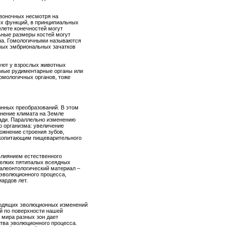
звоночных несмотря на
х функций, в принципиальных
елете конечностей могут
льные размеры костей могут
на. Гомологичными называются
овых эмбриональных зачатков
уют у взрослых животных
емые рудиментарные органы или
гомологичных органов, тоже
онных преобразований. В этом
нение климата на Земле
шади. Параллельно изменению
о организма: увеличение
ожнение строения зубов,
екопитающим пищеварительного
влиянием естественного
елких пятипалых всеядных
алеонтологический материал –
 эволюционного процесса,
ардов лет.
одящих эволюционных изменений
й по поверхности нашей
 мира разных зон дает
тва эволюционного процесса.