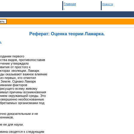
Главная
Новости
Реферат: Оценка теории Ламарка.
.
оздании первого
нства видов, противопоставив
 учение утверждало
вития от простого к
кторах эволюции. Ламарк
еды оказывают важное влияние
из первых, кто отметил
 Земле. Однако Ламарк
нимании факторов
присущего всему живому
нимал причины возникновения
янием окружающей среды. Это
 совершенно необоснованные
обретаемых организмами под
очно доказательным и не
менников.
е ее для науки.
рвина сводятся к следующим