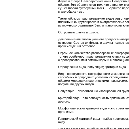
Фауна и флора Палеоарктической и Неоарктиче
общего. Это объясняется тем, что в пролом м
существовал сухопутный мост – Берингов пере
мало общих черт.
Таким образом, распределение видов животных
планеты и их группировка в биографические зо
исторического развития Земли и эволюции живо
Островные фауна и флора.
Для понимания эволюционного процесса интер
островов. Состав их флоры и фауны полностью
происхождения островов.
Огромное количество разнообразных биографи
то, что особенности распределения живых сущ
с преобразованием земной коры и с эволюцио
Определение вида, популяции; критерии вида.
Вид – совокупность географически и экологиче
способных в природных условиях скрещиватьс
общими морфофизиологическими признаками, б
популяций других видов.
Популяция – относительно изолированная групп
Критерий вида – это совокупность признаков, 
другого.
Морфологический критерий вида – это совокуп
организма
Генетический критерий вида – набор хромосом
виду.