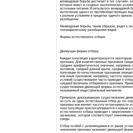
межвидовая борьба достигает в тех случаях, к
которые живут в сходных экологических услов
источники питания. В результате межвидовой 
вытеснение одного из противоборствующих вид
к разным условиям в пределах единого ареала 
разобщение
Межвидовая борьба, таким образом, ведет к эк
географическому разобщению видов.
Формы естественного отбора.
Движущая форма отбора.
Каждая популяция характеризуется некоторым
признака. Для количественных признаков средн
среднее арифметическое значение, например
потомков, средней длиной крыла, средней масс
популяции по качественным признакам определ
или иным признаком; например, частота черны
условий существования часто приводит к отбо
средней величины отбираемого признака. Ярк
существование движущей формы естественного 
называемый индустриальный меланизм.
Примеров, доказывающих существование движ
но суть их одна: естественный отбор до тех п
признака или меняет частоту встречаемости о
пока популяция приспосабливается к новым у
естественного отбора приводит к закреплению
организма , которая соответствует изменивш
среды.
Отбор особей с уклоняющимися от ранее уста
значением признака называют движущей формо