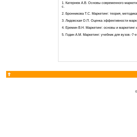
1. Катернюк А.В. Основы современного маркетинг
с.
2. Бронникова Т.С. Маркетинг: теория, методика,
3. Лидовская О.П. Оценка эффективности марке
4. Еремин В.Н. Маркетинг: основы и маркетинг и
5. Годин А.М. Маркетинг: учебник для вузов.-7-е 
©