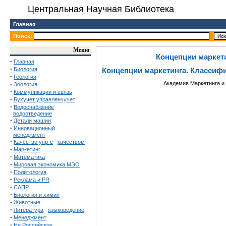
Центральная Научная Библиотека
Главная
Поиск:
Меню
Концепции маркет
·
Главная
·
Биология
Концепции маркетинга. Классиф
·
Геология
·
Академия Маркетинга и
Зоология
·
Коммуникации и связь
·
Бухучет управленчучет
·
Водоснабжение
водоотведение
·
Детали машин
·
Инновационный
менеджмент
·
Качество упр-е
качеством
·
Маркетинг
·
Математика
·
Мировая экономика МЭО
·
Политология
·
Реклама и PR
·
САПР
·
Биология и химия
·
Животные
·
Литература
языковедение
·
Менеджмент
·
Не Российское