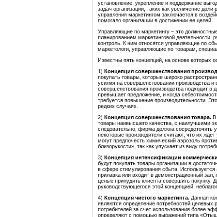
установление, укрепление и поддержание выго
задач организации, таких как увеличение доли
управления маркетингом заключается в воздейс
помогало организации в достижении ее целей.
Управляющие по маркетингу – это должностные
планированием маркетинговой деятельности, 
контроль. К ним относятся управляющие по сб
маркетологи, управляющие по товарам, специа
Известны пять концепций, на основе которых 
1)
Концепция совершенствования производ
покупать товары, которые широко распростран
усилия на совершенствовании
производства и
совершенствования
производства подходит в д
превышает предложение, и когда себестоимост
требуется повышение производительности. Эт
редких случаях.
2)
Концепция совершенствования товара.
В 
товары наивысшего качества, с наилучшими э
следовательно, фирма должна сосредоточить у
некоторые производители считают, что их ждет
могут предпочесть химический аэрозоль проти
близорукости», так как упускает из виду потреб
3)
Концепция интенсификации коммерчески
будут покупать товары организации в достаточ
в сфере стимулирования сбыта. Используется 
прилавка или входит в демонстрационный зал,
целью принудить клиента совершить покупку. 
руководствующегося этой концепцией, неблаго
4)
Концепция чистого маркетинга.
Данная кон
являются определение потребностей целевых 
потребителей за счет использования более эфф
определяют с помощью выражений типа «Отыщит