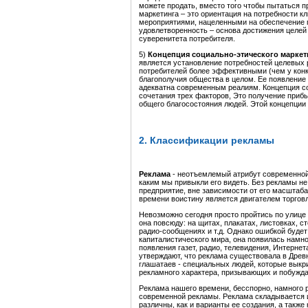
можете продать, вместо того чтобы пытаться п
маркетинга – это ориентация на потребности 
мероприятиями, нацеленными на обеспечение 
удовлетворенность – основа достижения целей 
суверенитета потребителя.
5)
Концепция социально-этического маркет
является установление потребностей целевых
потребителей более эффективными (чем у кон
благополучия общества в целом. Ее появление 
адекватна современным реалиям. Концепция со
сочетания трех факторов, Это получение приб
общего благосостояния людей. Этой концепции
2. Классификации рекламы
Реклама
- неотъемлемый атрибут современной 
каким мы привыкли его видеть. Без рекламы н
предприятие, вне зависимости от его масштаба
времени воистину является двигателем торговл
Невозможно сегодня просто пройтись по улице
она повсюду: на щитах, плакатах, листовках, ст
радио-сообщениях и т.д. Однако ошибкой будет
капиталистического мира, она появилась намно
появления газет, радио, телевидения, Интерне
утверждают, что реклама существовала в Древн
глашатаев - специальных людей, которые выкр
рекламного характера, призывающих и побужд
Реклама нашего времени, бесспорно, намного
современной рекламы. Реклама складывается и
различны, как и варианты ее создания, а такж