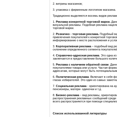
2. витрины магазинов;
3. упаковка с фирменным логотипом магазина.
Традиционно выделяются восемь видов реклам
1.
Реклама конкретной торговой марки
.
Дан
визуальной рекламы. Подобная реклама нацеле
торговой марки.
2.
Рознично - торговая реклама
.
Подобный ви
привлечения покупателей к конкретной торгово
информирование о месте расположения и услов
3.
Корпоративная реклама
– подобный вид ре
склонении определенного сегмента покупателей
4.
Справочно-адресная реклама
. Это одна и
заключается в предоставлении большого колич
5.
Реклама с наличием обратной связи
. Дан
покупателями товара или услуги. Частая форм
адресатам, которые могут быть потенциальными
6.
Политическая реклама
. Включает в себя ф
глазах избирателей. Это один из самых заметн
7.
Социальная реклама
- ориентирована на а
пенсионеры, матери- одиночки и т.д.
8.
Бизнес-реклама
– вид рекламы, ориентиров
распространения рекламных сообщений среди 
всего распространяется при помощи специали
Список использованной литературы