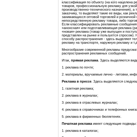
классификация по объекту (на кого нацелена 
товаров, профессиональную рекламу для узкой 
производственно-технического назначения), а
заказчику, то выделяют такие ее виды, как ре
занимающихся оптовой торговлей и розничной 
непосредственную рекламу товара, либо торго
Если классифицировать рекламные сообщения 
«анонсная» или подготавливающая реклама (рас
«новая» реклама (товар уже выпущен и поступа
представлен на рынке и пользуется спросом).
способу распространения - здесь выделяют тел
рекламу на транспорте, наружную рекламу и т.
Многообразие современной рекламы предусматр
распространения рекламных сообщений.
Итак,
прямая реклама
. Здесь выделяются вид
1. реклама по почте;
2. материалы, вручаемые лично - литовки, ин
Реклама в прессе
. Здесь выделяются следую
1. газетная реклама;
2. реклама в журналах;
3. реклама в отраслевых журналах;
4. реклама в справочниках и телефонных книга
5. реклама в фирменных бюллетенях.
Печатная реклама
имеет следующие подвиды:
1. реклама в каталогах;