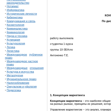
законодательство
·
Нотариат
·
Информатика
·
Исторические личности
КОН
·
Кибернетика
·
Коммуникация и связь
По ди
·
Косметология
·
Криминалистика
·
Криминология
·
Наука и техника
работу выполнила
·
Кулинария
·
Культурология
студентка 1 курса
·
Логика
группы 10-3БУспо
·
Логистика
·
Международное
публичное
Антоненко Т.Е.
право
·
Международное частное
право
·
Международные
отношения
·
Культура и искусства
·
Металлургия
·
Муниципальноое право
·
Налогообложение
·
Оккультизм и уфология
·
Педагогика
1. Концепции маркетинга
Концепции маркетинга
– это наиболее общие
на разных рынках, принципы их решения, кото
Управление маркетингом – это анализ, планиро